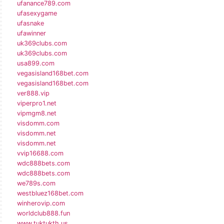
ufanance789.com
ufasexygame
ufasnake
ufawinner
uk369clubs.com
uk369clubs.com
usa899.com
vegasisland168bet.com
vegasisland168bet.com
ver888.vip
viperpro1.net
vipmgm8.net
visdomm.com
visdomm.net
visdomm.net
vvip16688.com
wdc888bets.com
wdc888bets.com
we789s.com
westbluez168bet.com
winherovip.com
worldclub888.fun
www.tuktukth.us