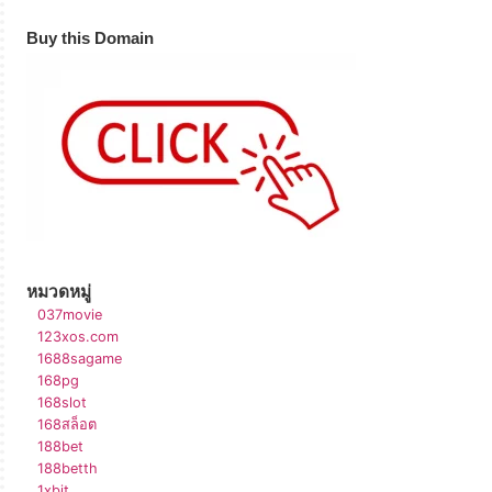
Buy this Domain
หมวดหมู่
037movie
123xos.com
1688sagame
168pg
168slot
168สล็อต
188bet
188betth
1xbit