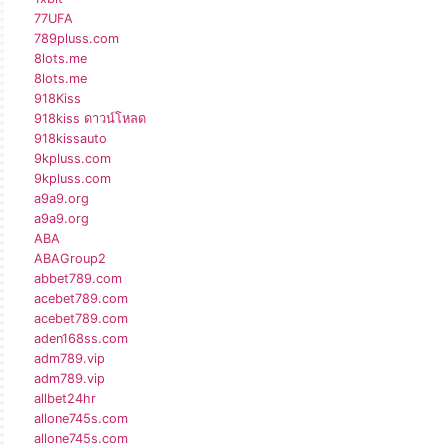
77UFA
789pluss.com
8lots.me
8lots.me
918Kiss
918kiss ดาวน์โหลด
918kissauto
9kpluss.com
9kpluss.com
a9a9.org
a9a9.org
ABA
ABAGroup2
abbet789.com
acebet789.com
acebet789.com
aden168ss.com
adm789.vip
adm789.vip
allbet24hr
allone745s.com
allone745s.com