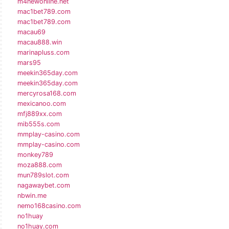
m4newonline.net
mac1bet789.com
mac1bet789.com
macau69
macau888.win
marinapluss.com
mars95
meekin365day.com
meekin365day.com
mercyrosa168.com
mexicanoo.com
mfj889xx.com
mib555s.com
mmplay-casino.com
mmplay-casino.com
monkey789
moza888.com
mun789slot.com
nagawaybet.com
nbwin.me
nemo168casino.com
no1huay
no1huay.com