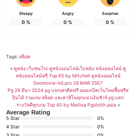
Sleepy
Angry
Surprise
0
%
0
%
0
%
Tags:
สล็อต
«
ดูหนัง เว็บชนโรง ดูหนังออนไลน์เว็บหนัง หนังออนไลน์ ดู
หนังออนไลน์ฟรี Top 65 by Mitchell ดูหนังออนไลน์
Doomovie-hd.pro 28 MAR 2567
Pg 29 มีนา 2024 pg แจกเครดิตฟรี ฉลองเปิดเว็บใหม่ซื้อฟรีส
ปินได้ รวมเกม สล็อต และคาสิโนทุกแนวเงินชัวร์ pg แตก
รางวัลดีทุกเกม Top 40 by Mellisa Pgslotth.asia
»
Average Rating
5 Star
0%
4 Star
0%
3 Star
0%