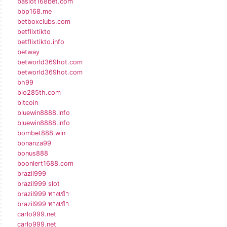
baslot168bet.com
bbp168.me
betboxclubs.com
betflixtikto
betflixtikto.info
betway
betworld369hot.com
betworld369hot.com
bh99
bio285th.com
bitcoin
bluewin8888.info
bluewin8888.info
bombet888.win
bonanza99
bonus888
boonlert1688.com
brazil999
brazil999 slot
brazil999 ทางเข้า
brazil999 ทางเข้า
carlo999.net
carlo999.net