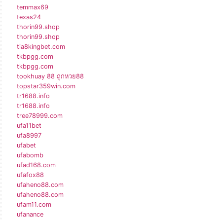
temmax69
texas24
thorin99.shop
thorin99.shop
tia8kingbet.com
tkbpgg.com
tkbpgg.com
tookhuay 88 ถูกหวย88
topstar359win.com
tr1688.info
tr1688.info
tree78999.com
ufa11bet
ufa8997
ufabet
ufabomb
ufad168.com
ufafox88
ufaheno88.com
ufaheno88.com
ufam11.com
ufanance