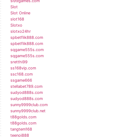
sl99games.com
Slot
Slot Online
slot168
Slotxo
slotxo24hr
spbetflik888.com
spbetflik888.com
sqgame555s.com
sqgame555s.com
sretthi99
ss168vip.com
ssc168.com
ssgame666
stellabet789.com
sudyod888s.com
sudyod888s.com
sunny9999club.com
sunny9999club.net
t88golds.com
t88golds.com
tangtem168
teenoi888