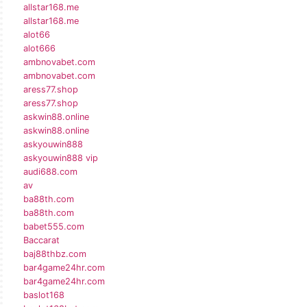
allstar168.me
allstar168.me
alot66
alot666
ambnovabet.com
ambnovabet.com
aress77.shop
aress77.shop
askwin88.online
askwin88.online
askyouwin888
askyouwin888 vip
audi688.com
av
ba88th.com
ba88th.com
babet555.com
Baccarat
baj88thbz.com
bar4game24hr.com
bar4game24hr.com
baslot168