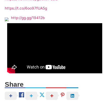
https://t.co/6oo97fUA5g
http://gg.gg/19412b
Share