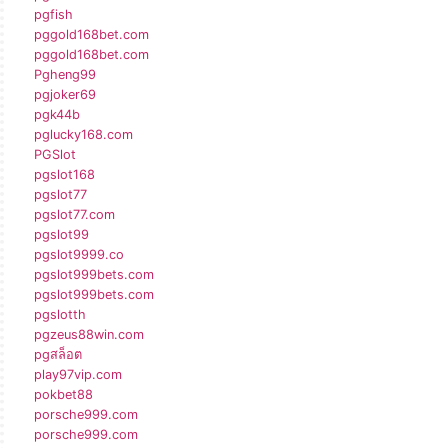
pgfish
pggold168bet.com
pggold168bet.com
Pgheng99
pgjoker69
pgk44b
pglucky168.com
PGSlot
pgslot168
pgslot77
pgslot77.com
pgslot99
pgslot9999.co
pgslot999bets.com
pgslot999bets.com
pgslotth
pgzeus88win.com
pgสล็อต
play97vip.com
pokbet88
porsche999.com
porsche999.com