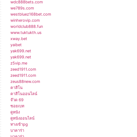
wdc888bets.com
we789s.com
westbluez168bet.com
winherovip.com
worldclub888.fun
www.tuktukth.us
xway.bet
yaibet
yak699.net
yak699.net
z5vip.me
zeed1911.com
zeed1911.com
zeus88new.com
คาสิโน
คาสิโนออนไลน์
จ๊วด 69
ซอยเบท
ดูหนัง
ดูหนังออนไลน์
ทางเข้าpg
บาคาร่า
บาคาร่า