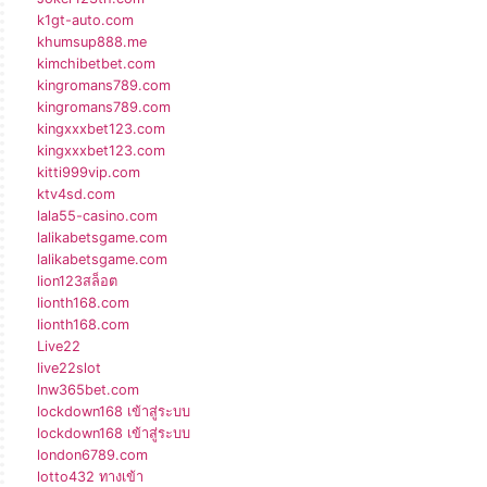
k1gt-auto.com
khumsup888.me
kimchibetbet.com
kingromans789.com
kingromans789.com
kingxxxbet123.com
kingxxxbet123.com
kitti999vip.com
ktv4sd.com
lala55-casino.com
lalikabetsgame.com
lalikabetsgame.com
lion123สล็อต
lionth168.com
lionth168.com
Live22
live22slot
lnw365bet.com
lockdown168 เข้าสู่ระบบ
lockdown168 เข้าสู่ระบบ
london6789.com
lotto432 ทางเข้า