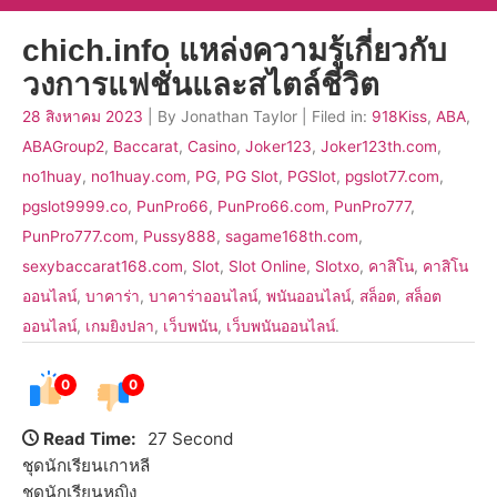
chich.info แหล่งความรู้เกี่ยวกับ
วงการแฟชั่นและสไตล์ชีวิต
28 สิงหาคม 2023
| By Jonathan Taylor | Filed in:
918Kiss
,
ABA
,
ABAGroup2
,
Baccarat
,
Casino
,
Joker123
,
Joker123th.com
,
no1huay
,
no1huay.com
,
PG
,
PG Slot
,
PGSlot
,
pgslot77.com
,
pgslot9999.co
,
PunPro66
,
PunPro66.com
,
PunPro777
,
PunPro777.com
,
Pussy888
,
sagame168th.com
,
sexybaccarat168.com
,
Slot
,
Slot Online
,
Slotxo
,
คาสิโน
,
คาสิโน
ออนไลน์
,
บาคาร่า
,
บาคาร่าออนไลน์
,
พนันออนไลน์
,
สล็อต
,
สล็อต
ออนไลน์
,
เกมยิงปลา
,
เว็บพนัน
,
เว็บพนันออนไลน์
.
0
0
Read Time:
27 Second
ชุดนักเรียนเกาหลี
ชุดนักเรียนหญิง