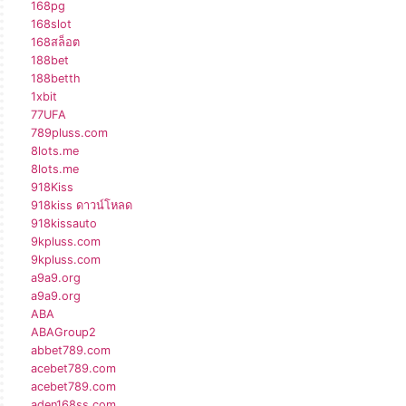
168pg
168slot
168สล็อต
188bet
188betth
1xbit
77UFA
789pluss.com
8lots.me
8lots.me
918Kiss
918kiss ดาวน์โหลด
918kissauto
9kpluss.com
9kpluss.com
a9a9.org
a9a9.org
ABA
ABAGroup2
abbet789.com
acebet789.com
acebet789.com
aden168ss.com