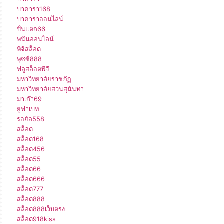
บาคาร่า168
บาคาร่าออนไลน์
ปั่นแตก66
พนันออนไลน์
พีจีสล็อต
พุซซี่888
ฟลูสล็อตพีจี
มหาวิทยาลัยราชภัฏ
มหาวิทยาลัยสวนสุนันทา
มาเก๊า69
ยูฟ่าเบท
รอยัล558
สล็อต
สล็อต168
สล็อต456
สล็อต55
สล็อต66
สล็อต666
สล็อต777
สล็อต888
สล็อต888เว็บตรง
สล็อต918kiss