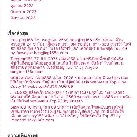
ตุลาคม 2023
กันยายน 2023
สิงหาคม 2023
เรื่องล่าสุด
Hengjing168 26 กรกฎาคม 2569 hengjing168 บริการเกมคาสิโน
ครบครัน 24 ชั่วโมง แจ็คพอตแตก 10M ต่อเดือน ฝาก-ถอน รวดเร็ว ไลฟ์
สด สล็อต ยิงปลา กีฬา ไพ่ เครดิตฟรี แจก เครดิตฟรี เยอะที่สุด Top 49
by Dewayne hengjing168d.com
Tangtem168 27 JUL 2026 สล็อต168 ความพรีเมียมที่เข้าถึงได้จริง
ฝากไม่ถึงร้อย ได้สอยตังแน่ เล่นลื่น ไม่มีสะดุด การันตี กำไรหลักแสน
สล็อต168 ห้ามพลาด โปรดีรออยู่ Top 17 by Angelo
tangtem168e.com
พนันออนไลน์ สล็อต888 สล็อต 2026 รวมเกมแตกง่าย ฟีเจอร์เด่น และ
วิธีเลือกเว็บที่เหมาะกับผู้เล่น เว็บแม่ jin888.asia ทดลองเล่น Top 6 by
Dusty 14 websiteแจกหนัก AUG 69
Jinda888 สล็อตเว็บตรง 2026 ประสบการณ์เล่นยุคใหม่ ระบบเสถียร
พร้อมเกมให้เลือกมากมาย 1 ส.ค. 2569 website ตรง Jin888.asia พนัน
เว็บเปิดใหม่ ทดลองเล่น Top 95 by Kristen
Sexy168 16 กรกฎาคม 69 บาคาร่า เปิดโลกเกมไพ่สดแบบเรียลไทม์
เซียนบาคาร่าตัวจริงรับ 3 แสน ระบบอัตโนมัติเจ้าแรก เว็บดี มีโต๊ะให้
เลือกเยอะ sexy168 สมัครไว ได้โปรใหญ่ ใช้สิทธิ์ทันใจ Top 81 by
Imogene sexy168c.com
ความเห็นล่าสุด