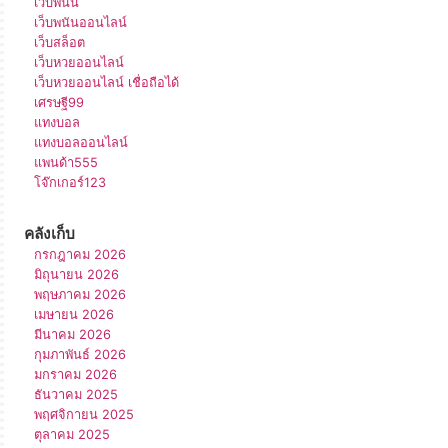
เว็บพนัน
เว็บพนันออนไลน์
เว็บสล็อต
เว็บหวยออนไลน์
เว็บหวยออนไลน์ เชื่อถือได้
เศรษฐี99
แทงบอล
แทงบอลออนไลน์
แพนด้า555
โจ๊กเกอร์123
คลังเก็บ
กรกฎาคม 2026
มิถุนายน 2026
พฤษภาคม 2026
เมษายน 2026
มีนาคม 2026
กุมภาพันธ์ 2026
มกราคม 2026
ธันวาคม 2025
พฤศจิกายน 2025
ตุลาคม 2025