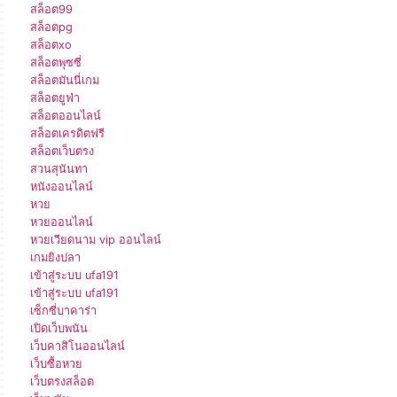
สล็อต99
สล็อตpg
สล็อตxo
สล็อตพุซซี่
สล็อตมันนี่เกม
สล็อตยูฟ่า
สล็อตออนไลน์
สล็อตเครดิตฟรี
สล็อตเว็บตรง
สวนสุนันทา
หนังออนไลน์
หวย
หวยออนไลน์
หวยเวียดนาม vip ออนไลน์
เกมยิงปลา
เข้าสู่ระบบ ufa191
เข้าสู่ระบบ ufa191
เซ็กซี่บาคาร่า
เปิดเว็บพนัน
เว็บคาสิโนออนไลน์
เว็บซื้อหวย
เว็บตรงสล็อต