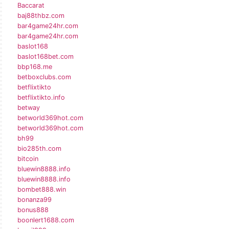
Baccarat
baj88thbz.com
bar4game24hr.com
bar4game24hr.com
baslot168
baslot168bet.com
bbp168.me
betboxclubs.com
betflixtikto
betflixtikto.info
betway
betworld369hot.com
betworld369hot.com
bh99
bio285th.com
bitcoin
bluewin8888.info
bluewin8888.info
bombet888.win
bonanza99
bonus888
boonlert1688.com