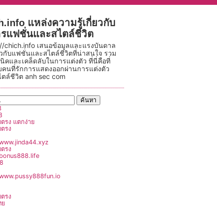
.info แหล่งความรู้เกี่ยวกับ
รแฟชั่นและสไตล์ชีวิต
://chich.info เสนอข้อมูลและแรงบันดาล
ยวกับแฟชั่นและสไตล์ชีวิตที่น่าสนใจ รวม
นิคและเคล็ดลับในการแต่งตัว ที่นี่คือที่
บคนที่รักการแสดงออกผ่านการแต่งตัว
ตล์ชีวิต anh sec com
3
8
บตรง แตกง่าย
บตรง
/www.jinda44.xyz
บตรง
/bonus888.life
8
/www.pussy888fun.io
บตรง
ทย