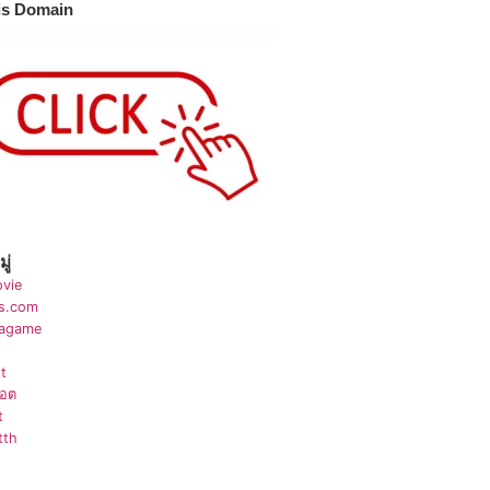
is Domain
ู่
vie
s.com
agame
t
็อต
t
tth