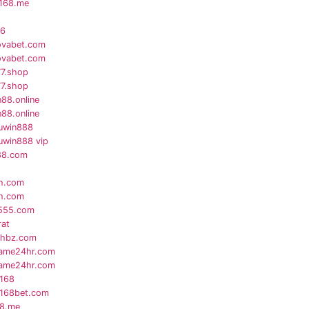
r168.me
66
vabet.com
vabet.com
77.shop
77.shop
88.online
88.online
uwin888
uwin888 vip
88.com
h.com
h.com
555.com
rat
thbz.com
ame24hr.com
ame24hr.com
t168
t168bet.com
8.me