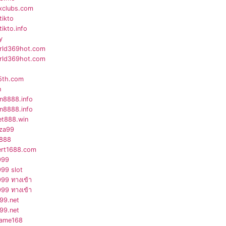
xclubs.com
tikto
tikto.info
y
rld369hot.com
rld369hot.com
5th.com
n
n8888.info
n8888.info
t888.win
za99
888
ert1688.com
999
999 slot
999 ทางเข้า
999 ทางเข้า
99.net
99.net
ame168