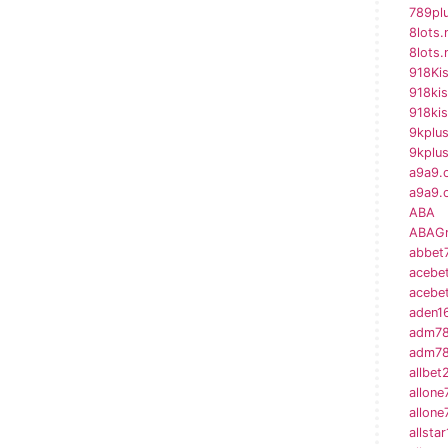
789pl
8lots
8lots
918Ki
918ki
918ki
9kplu
9kplu
a9a9.
a9a9.
ABA
ABAG
abbet
acebe
acebe
aden1
adm78
adm78
allbet
allon
allon
allsta