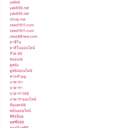
yaibet
yak699.net
yak699.net
z5vip.me
zeed1911.com
zeed1911.com
zeus88new.com
คาสิโน
คาสิโนออนไลน์
จ๊วด 69
ซอยเบท
ดูหนัง
ดูหนังออนไลน์
ทางเข้าpg
บาคาร่า
บาคาร่า
บาคาร่า168
บาคาร่าออนไลน์
ปั่นแตก66
พนันออนไลน์
พีจีสล็อต
พุซซี่888
ฟลูสล็อตพีจี