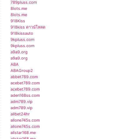
789pluss.com
8lots.me
8lots.me
918Kiss
918kiss ดาวน์โหลด
918kissauto
9kpluss.com
9kpluss.com
a9a9.org
a9a9.org
ABA
ABAGroup2
abbet789.com
acebet789.com
acebet789.com
aden168ss.com
adm789.vip
adm789.vip
allbet24hr
allone745s.com
allone745s.com
allstar168.me
allstar168.me