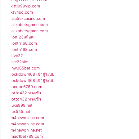
kitti999vip.com
ktv4sd.com
lala55-casino.com
lalikabetsgame.com
lalikabetsgame.com
lion123สล็อต
lionth168.com
lionth168.com
Live22
live22slot
lnw365bet.com
lockdown168 เข้าสู่ระบบ
lockdown168 เข้าสู่ระบบ
london6789.com
lotto432 ทางเข้า
lotto432 ทางเข้า
luke999.net
lux555.net
m4newonline.com
m4newonline.com
m4newonline.net
mac1bet789.com