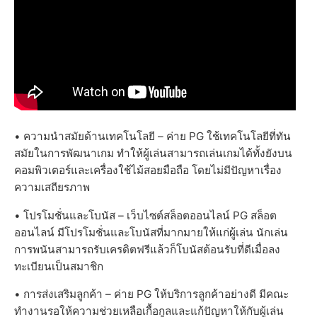
• ความนำสมัยด้านเทคโนโลยี – ค่าย PG ใช้เทคโนโลยีที่ทัน
สมัยในการพัฒนาเกม ทำให้ผู้เล่นสามารถเล่นเกมได้ทั้งยังบน
คอมพิวเตอร์และเครื่องใช้ไม้สอยมือถือ โดยไม่มีปัญหาเรื่อง
ความเสถียรภาพ
• โปรโมชั่นและโบนัส – เว็บไซต์สล็อตออนไลน์ PG สล็อต
ออนไลน์ มีโปรโมชั่นและโบนัสที่มากมายให้แก่ผู้เล่น นักเล่น
การพนันสามารถรับเครดิตฟรีแล้วก็โบนัสต้อนรับที่ดีเมื่อลง
ทะเบียนเป็นสมาชิก
• การส่งเสริมลูกค้า – ค่าย PG ให้บริการลูกค้าอย่างดี มีคณะ
ทำงานรอให้ความช่วยเหลือเกื้อกูลและแก้ปัญหาให้กับผู้เล่น