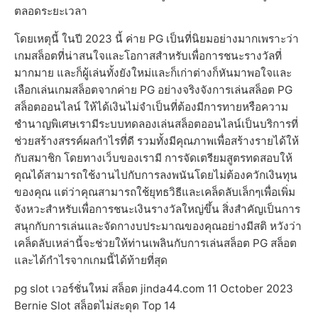
ตลอดระยะเวลา
โดยเหตุนี้ ในปี 2023 นี้ ค่าย PG เป็นที่นิยมอย่างมากเพราะว่า
เกมสล็อตที่น่าสนใจและโอกาสสำหรับเพื่อการชนะรางวัลที่
มากมาย และก็ผู้เล่นทั้งยังใหม่และก็เก่าต่างก็หันมาพอใจและ
เลือกเล่นเกมสล็อตจากค่าย PG อย่างจริงจังการเล่นสล็อต PG
สล็อตออนไลน์ ให้ได้เงินไม่จำเป็นที่ต้องมีการทายหรือความ
ชำนาญพิเศษเรามีระบบทดลองเล่นสล็อตออนไลน์เป็นบริการที่
ช่วยสร้างสรรค์ผลกำไรที่ดี รวมทั้งมีคุณภาพเพื่อสร้างรายได้ให้
กับสมาชิก โดยทางเว็บของเรามี การจัดเตรียมสูตรทดสอบให้
คุณได้สามารถใช้งานไปกับการลงพนันโดยไม่ต้องควักเงินทุน
ของคุณ แต่ว่าคุณสามารถใช้ยุทธวิธีและเคล็ดลับเล็กๆเพื่อเพิ่ม
จังหวะสำหรับเพื่อการชนะเงินรางวัลใหญ่ขึ้น สิ่งสำคัญเป็นการ
สนุกกับการเล่นและจัดกางบประมาณของคุณอย่างมีสติ หวังว่า
เคล็ดลับเหล่านี้จะช่วยให้ท่านเพลินกับการเล่นสล็อต PG สล็อต
และได้กำไรจากเกมนี้ได้ท้ายที่สุด
pg slot เวอร์ชั่นใหม่ สล็อต jinda44.com 11 October 2023
Bernie Slot สล็อตไม่สะดุด Top 14