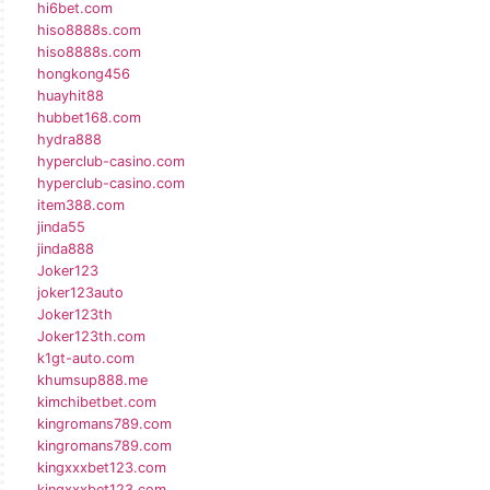
hi6bet.com
hiso8888s.com
hiso8888s.com
hongkong456
huayhit88
hubbet168.com
hydra888
hyperclub-casino.com
hyperclub-casino.com
item388.com
jinda55
jinda888
Joker123
joker123auto
Joker123th
Joker123th.com
k1gt-auto.com
khumsup888.me
kimchibetbet.com
kingromans789.com
kingromans789.com
kingxxxbet123.com
kingxxxbet123.com