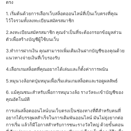
ตรง
1. เริ่มต้นด้วยการเลือกเว็บสล็อตออนไลน์ที่เป็นเว็บตรงที่คุณ
ไว้ใจรวมทั้งลงทะเบียนสมัครสมาชิก
2.ลงทะเบียนสมัครสมาชิก คุณจำเป็นที่จะต้องกรอกข้อมูลส่วน
ตัวเพื่อสร้างบัญชีผู้ใช้บนเว็บ
3.ทำการฝากเงิน คุณสามารถเพิ่มเติมเงินฝากบัญชีของคุณด้วย
แนวทางจ่ายเงินที่เว็บรองรับ
4.เลือกเกมสล็อตที่คุณอยากได้เล่นและก็ตั้งค่าการพนัน
5.หมุนวงล้อกดปุ่มหมุนเพื่อเริ่มเล่นเกมสล็อตและรอดูผลลัพธ์
6. แม้คุณชนะสำหรับเพื่อการหมุนวงล้อ รางวัลจะเข้าบัญชีของ
คุณอัตโนมัติ
การเล่นสล็อตออนไลน์บนเว็บตรงเป็นช่องทางที่ดีสำหรับคนที่
อยากได้บรรลุผลสำเร็จในการเดิมพันออนไลน์ มันไม่ยุ่งยากต่อ
การเริ่ม แล้วก็มีโอกาสสำหรับการชนะรางวัลใหญ่ ด้วยขั้นตอน