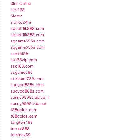
Slot Online
slot168
Slotxo
slotxo24hr
spbetflik888.com
spbetflik888.com
sqgame555s.com
sqgame555s.com
sretthi99
ss168vip.com
ssc168.com
ssgame666
stellabet789.com
sudyod888s.com
sudyod888s.com
sunny9999club.com
sunny9999club.net
t88golds.com
t88golds.com
tangtem168
teenoi888
temmax69