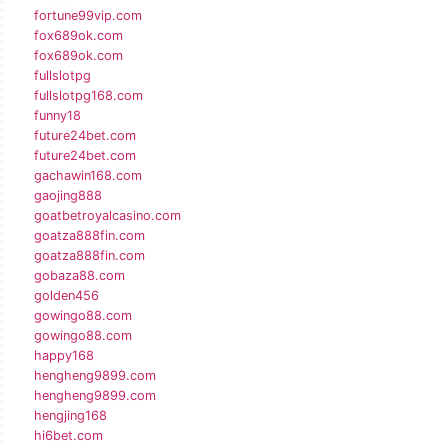
fortune99vip.com
fox689ok.com
fox689ok.com
fullslotpg
fullslotpg168.com
funny18
future24bet.com
future24bet.com
gachawin168.com
gaojing888
goatbetroyalcasino.com
goatza888fin.com
goatza888fin.com
gobaza88.com
golden456
gowingo88.com
gowingo88.com
happy168
hengheng9899.com
hengheng9899.com
hengjing168
hi6bet.com