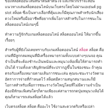
ของสล็อตออนไลน์ที่น่าตื่นตาตื่นใจ และก็พวกเราจะสอน
แนวทางเล่นสล็อตออนไลน์บนเว็บตรงโดยไม่ผ่านเอเย่นต์ pg
slot สล็อต ซึ่งเป็นทางเลือกที่คุ้มและก็มีคุณภาพสำหรับนักเสี่ยง
ดวงใหม่หรือมืออาชีพที่อยากเพิ่มโอกาสสำหรับในการชนะใน
สล็อตออนไลน์เกมๆนี้
ทำความรู้จักกับเกมสล็อตออนไลน์ สล็อตออนไลน์ ให้มากขึ้น
เรื่อยๆ
สำหรับผู้ที่ยังไม่เคยทราบกับเกมสล็อตออนไลน์
สล็อต
สล็อต คือ
เกมที่มีลูกกลมหมุนที่มีเครื่องหมายรวมทั้งแบบต่างๆบนจอ คุณ
จำเป็นที่จะต้องชำระเงินพนันและหมุนวงล้อเพื่อให้สามารถทำ
เงินได้ รวมทั้งเดาสัญลักษณ์ที่จะปรากฎขึ้นในช่องชนะ ถ้าคุณ
ตรงกับเครื่องหมายตามเส้นการชนะเล่น คุณจะชนะรางวัลตาม
อัตราการจ่ายที่กำหนดไว้ สล็อตมีความสนุกสนานและก็มี
โอกาสสำหรับเพื่อการชนะรางวัลใหญ่โดยที่ไม่มีความจำเป็น
ต้องมีทักษะพิเศษใดๆก็ตามเพียงแค่สามารถกดปุ่มหมุนวงล้อได้
คุณก็สามารถเล่นสล็อตได้แล้ว
เว็บตรงสล็อต สล็อต คืออะไร ใช้งานสะดวกตริงหรือเปล่า