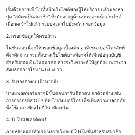
เริ่มด้วยการเข้าไปที่หน้าเว็บไซต์ของผู้ให้บริการ แล้วมองหา
ปุ่ม “สมัครเป็นสมาชิก” ซึ่งมักจะอยู่ด้านบนของหน้าเว็บไซต์
เมื่อกดเข้าไปแล้ว ระบบจะพาไปยังหน้ากรอกข้อมูล
2. กรอกข้อมูลให้ครบถ้วน
ในขั้นตอนนี้จะให้กรอกข้อมูลเบื้องต้น อาทิเช่น เบอร์โทรศัพท์
ตั้งรหัสผ่าน รวมทั้งบางเว็บไซต์บางทีอาจให้เพิ่มข้อมูลบัญชี
สำหรับถอนเงินในอนาคต ควรจะวิเคราะห์ให้ถูกต้อง เพราะว่า
ส่งผลต่อการใช้งานระยะยาว
3. รับรองตัวตน (ถ้าหากมี)
บางแพลตฟอร์มอาจมีขั้นตอนการันตีตัวตน ยกตัวอย่างเช่น
การกรอกรหัส OTP ที่ส่งไปยังเบอร์โทร เพื่อเพิ่มความปลอดภัย
ซึ่งใช้เวลาเพียงไม่กี่วินาทีแค่นั้น
4. รับโบนัสเครดิตฟรี
ภายหลังสมัครสำเร็จ หลายเว็บจะมีโปรโมชั่นสำหรับสมาชิก