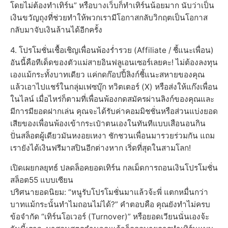
โดยไม่ต้องทำเทิร์น” หรือบางเว็บก็ทำเทิร์นน้อยมาก นับว่าเป็น
เงินขวัญถุงที่ช่วยทำให้พวกเรามีโอกาสกลับวิกฤตเป็นโอกาส
กลับมาจับเงินล้านได้อีกครั้ง
4. โปรโมชั่นเชื้อเชิญเพื่อนพ้องร่ำรวย (Affiliate / ชี้แนะเพื่อน)
อันนี้คือทีเด็ดของตัวแม่สายอินฟลูเอนเซอร์เลยคะ! ไม่ต้องลงทุน
เองแม้กระทั้งบาทเดียว แค่กดก๊อปปี้ลิงก์ชี้แนะสหายของคุณ
แล้วเอาไปแชร์ในกลุ่มเฟซบุ๊ก ทวิตเตอร์ (X) หรือส่งให้แก๊งเพื่อน
ในไลน์ เมื่อไหร่ก็ตามที่เพื่อนพ้องกดสมัครผ่านลิงก์ของคุณและ
มีการมียอดฝากเล่น คุณจะได้รับค่าคอมมิชชั่นหรือส่วนแบ่งยอด
เสียของเพื่อนพ้องเข้ากระเป๋าตนเองในทันทีแบบเสือนอนกิน
ปั่นสล็อตผู้เดียวมันหงอยเหงา ชักชวนเพื่อนมารวยร่วมกัน แถม
เรายังได้เงินฟรีมาสปินอีกต่างหาก เริ่ดที่สุดในสามโลก!
เปิดเผยกลยุทธ์ ปลดล็อคยอดเทิร์น กลเม็ดการถอนเงินโปรโมชั่น
สล็อต55 แบบเซียน
ปริศนายอดนิยม: “หนูรับโปรโมชั่นมาแล้วจ้ะพี่ แตกหมื่นกว่า
บาทแม้กระนั้นทำไมถอนไม่ได้?” คำตอบคือ คุณยังทำไม่ครบ
ข้อจำกัด “เทิร์นโอเวอร์ (Turnover)” หรือยอดเวียนนั่นเองจ้ะ