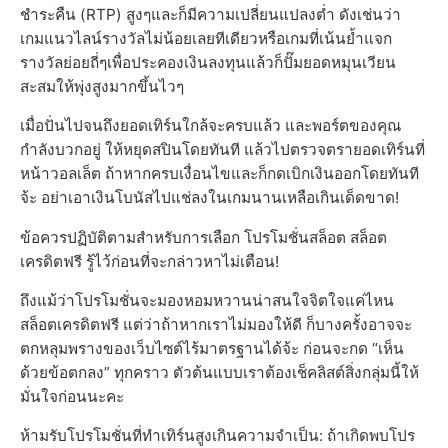
ชำระคืน (RTP) สูงๆและก็มีความเปลี่ยนแปลงต่ำ ดังเช่นว่า
เกมแนวไลน์รางวัลไม่น้อยเลยทีเดียวหรือเกมที่เน้นย้ำแจก
รางวัลย่อยถี่ๆเพื่อประคองเงินลงทุนแล้วก็ปั๊มยอดหมุนเวียน
สะสมให้พุ่งสูงมากขึ้นไวๆ
เมื่อปั่นไปจนถึงยอดเทิร์นใกล้จะครบแล้ว และพอร์ตของคุณ
กำลังบวกอยู่ ให้หยุดสปินโดยทันที แล้วไปตรวจตรายอดเทิร์นที่
หน้าวอลเล็ต ถ้าหากครบเงื่อนไขและก็กดเบิกเงินออกโดยทันที
จ้ะ อย่าเอาเงินโบนัสไปแช่ลงในเกมนานเหลือเกินเด็ดขาด!
ข้อควรปฏิบัติตามสำหรับการเลือก โปรโมชั่นสล็อต สล็อต
เครดิตฟรี รู้ไว้ก่อนที่จะกล่าวหาไม่เตือน!
ถึงแม้ว่าโปรโมชั่นจะมองหอมหวานน่าสนใจจิตใจแค่ไหน
สล็อตเครดิตฟรี แต่ว่าถ้าหากเราไม่มองให้ดี ก็บางครั้งอาจจะ
ตกหลุมพรางของเว็บไซต์ไร้มาตรฐานได้จ้ะ ก่อนจะกด “เห็น
ด้วยข้อตกลง” ทุกคราว ตัวต้นแบบเราต้องเช็คลิสต์สิ่งกลุ่มนี้ให้
มั่นใจก่อนนะคะ
ห้ามรับโปรโมชั่นที่ทำเทิร์นสูงเกินความจำเป็น: ถ้าเกิดพบโปร