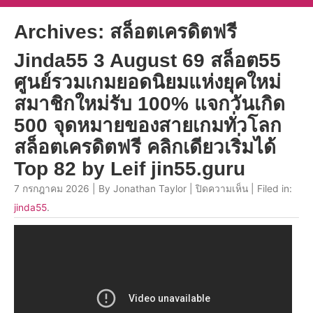
Archives: สล็อตเครดิตฟรี
Jinda55 3 August 69 สล็อต55
ศูนย์รวมเกมยอดนิยมแห่งยุคใหม่
สมาชิกใหม่รับ 100% แจกวันเกิด
500 จุดหมายของสายเกมทั่วโลก
สล็อตเครดิตฟรี คลิกเดียวเริ่มได้
Top 82 by Leif jin55.guru
7 กรกฎาคม 2026 | By Jonathan Taylor |
ปิดความเห็น
| Filed in:
jinda55
.