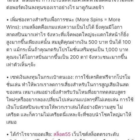
ต่อพอร์ตเงินลงทุนของเราอย่างไร มาดูกันเลยจ้า
• เพิ่มช่องทางสำหรับเพื่อการชนะ (More Spins = More
Wins): เกมสล็อตคือเกมแห่งความเป็นไปได้ ยิ่งคุณมีโอกา
สกดสปินมากเท่าไร จังหวะที่แจ็คพอตใหญ่จะแตกใส่หน้าก็ยิ่ง
สูงมากขึ้นเพียงแค่นั้น สมมุติคุณฝากเงิน 500 บาท ปั่นได้ 100
ตา แม้กระนั้นถ้าคุณกดรับโปรโมชั่นเสริมทุนเป็น 1,000 บาท
คุณจะได้โอกาสปั่นมากขึ้นเป็น 200 ตา! จังหวะชนะมากขึ้น
เท่าตัวเห็นๆจ้ะ
• เซฟเงินลงทุนในกระเป๋าตนเอง: การใช้เครดิตฟรีจากโปรโม
ชั่นเล่น ทำให้พวกเราลดการเสี่ยงสำหรับในการสูญเสียเงินสด
ของตน เหมาะสมอย่างยิ่งสำหรับวันไหนที่อยากทดสอบสูตร
ใหม่ๆหรืออยากลองเปลี่ยนไปเล่นเกมแปลกๆที่ไม่เคยเล่น การใช้
เงินโบนัสสปินจะช่วยให้พวกเราเล่นได้อย่างมีความสุข ไม่
เครียด และก็ความไม่เครียดนี่แหละจ้ะที่ชอบนำโชคใหญ่มาให้
เสมอ
• ได้กำไรจากยอดเสีย:
สล็อต55
เว็บไซต์สล็อตตรงระดับ