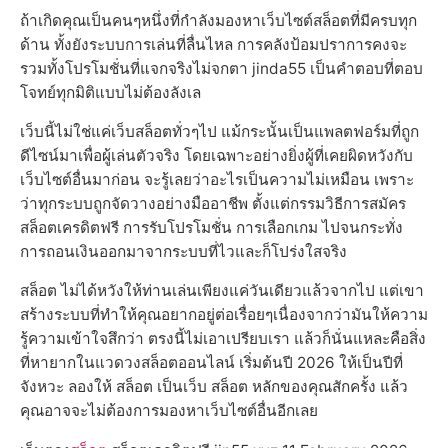
ถ้าเกิดคุณเป็นคนๆหนึ่งที่กำลังมองหาเว็บไซต์สล็อตที่มีครบทุก
ด้าน ทั้งยังระบบการเล่นที่ลื่นไหล การคลังป้อมปราการคงจะ
รวมทั้งโปรโมชั่นที่แจกจริงไม่จกตา jinda55 เป็นคำตอบที่ตอบ
โจทย์ทุกมิติแบบไม่ต้องลังเล
เว็บนี้ไม่ใช่แค่เว็บสล็อตทั่วๆไป แม้กระนั้นเป็นแพลตฟอร์มที่ถูก
ดีไซน์มาเพื่อผู้เล่นตัวจริง โดยเฉพาะอย่างยิ่งผู้ที่เคยผิดหวังกับ
เว็บไซต์อื่นมาก่อน จะรู้เลยว่าอะไรเป็นความไม่เหมือน เพราะ
ว่าทุกระบบถูกจัดวางอย่างมืออาชีพ ตั้งแต่กรรมวิธีการสมัคร
สล็อตเครดิตฟรี การรับโปรโมชั่น การเลือกเกม ไปจนกระทั่ง
การถอนเงินออกมาจากระบบที่ไวและก็โปร่งใสจริง
สล็อต ไม่ได้หวังให้ท่านเล่นเพียงแค่วันเดียวแล้วจากไป แต่เขา
สร้างระบบที่ทำให้คุณอยากอยู่ต่อเรื่อยๆเนื่องจากว่ามันให้ความ
รู้ความเข้าใจสึกว่า ตรงนี้ไม่เอาเปรียบเรา แล้วก็นั่นแหละคือสิ่ง
ที่หายากในแวดวงสล็อตออนไลน์ เริ่มต้นปี 2026 ให้เป็นปีที่
จังหวะ ลองให้ สล็อต เป็นเว็บ สล็อต หลักของคุณสักครั้ง แล้ว
คุณอาจจะไม่ต้องการมองหาเว็บไซต์อื่นอีกเลย