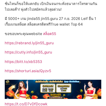
ชั่นไหนก็ขอให้แตกยับ เบิกเงินจนกระทั่งธนาคารโทรตามกัน
ไปเลยค๊า! พุ่งตัวไปสมัครแล้วลุยด่วน!
มี 5000+ เกม jinda55 jin55.guru 27 ก.ย. 2026 Leif ยืน 1
เรื่องเกมสล็อต สล็อตเครดิตฟรีTrue wallet Top 64
ขอขอบพระคุณwebsite
สล็อต55
https://rebrand.ly/jin55_guru
https://cutly.info/jin55_guru
https://bitt.to/xb5353
https://shorturl.asia/Qyzv5
https://t.co/D7vDfDcowk