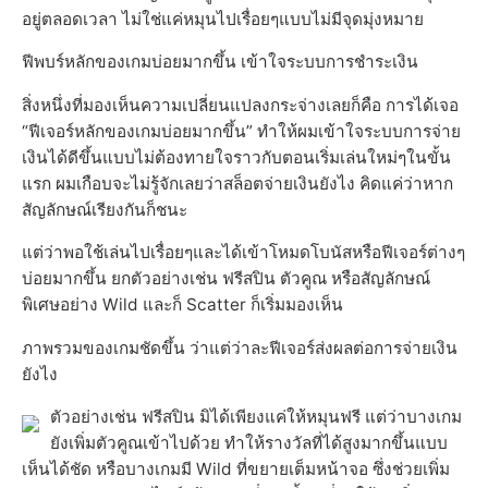
อยู่ตลอดเวลา ไม่ใช่แค่หมุนไปเรื่อยๆแบบไม่มีจุดมุ่งหมาย
ฟีพบร์หลักของเกมบ่อยมากขึ้น เข้าใจระบบการชำระเงิน
สิ่งหนึ่งที่มองเห็นความเปลี่ยนแปลงกระจ่างเลยก็คือ การได้เจอ
“ฟีเจอร์หลักของเกมบ่อยมากขึ้น” ทำให้ผมเข้าใจระบบการจ่าย
เงินได้ดีขึ้นแบบไม่ต้องทายใจราวกับตอนเริ่มเล่นใหม่ๆในขั้น
แรก ผมเกือบจะไม่รู้จักเลยว่าสล็อตจ่ายเงินยังไง คิดแค่ว่าหาก
สัญลักษณ์เรียงกันก็ชนะ
แต่ว่าพอใช้เล่นไปเรื่อยๆและได้เข้าโหมดโบนัสหรือฟีเจอร์ต่างๆ
บ่อยมากขึ้น ยกตัวอย่างเช่น ฟรีสปิน ตัวคูณ หรือสัญลักษณ์
พิเศษอย่าง Wild และก็ Scatter ก็เริ่มมองเห็น
ภาพรวมของเกมชัดขึ้น ว่าแต่ว่าละฟีเจอร์ส่งผลต่อการจ่ายเงิน
ยังไง
ตัวอย่างเช่น ฟรีสปิน มิได้เพียงแค่ให้หมุนฟรี แต่ว่าบางเกม
ยังเพิ่มตัวคูณเข้าไปด้วย ทำให้รางวัลที่ได้สูงมากขึ้นแบบ
เห็นได้ชัด หรือบางเกมมี Wild ที่ขยายเต็มหน้าจอ ซึ่งช่วยเพิ่ม