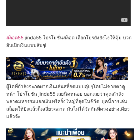
สล็อต55
jinda55 โปรโมชั่นสล็อต เลือกโปรยังยังไงให้คุ้ม บวก
ยับเบิกเงินแบบสับๆ!
ผู้ใดที่กำลังจะกดฝากเงินเล่นสล็อตแบบดุ่ยๆโดยไม่ชายตาดู
หน้า โปรโมชั่น jinda55 เลยนิดหน่อย บอกเลยว่าคุณกำลัง
พลาดมหกรรมแจกเงินฟรีครั้งใหญ่ที่สุดในชีวิต! ยุคนี้การเล่น
สล็อตให้ปังแล้วก็เฉลี่ยวฉลาด มันไม่ได้วัดกันที่ดวงอย่างเดียว
แล้วจ้ะ