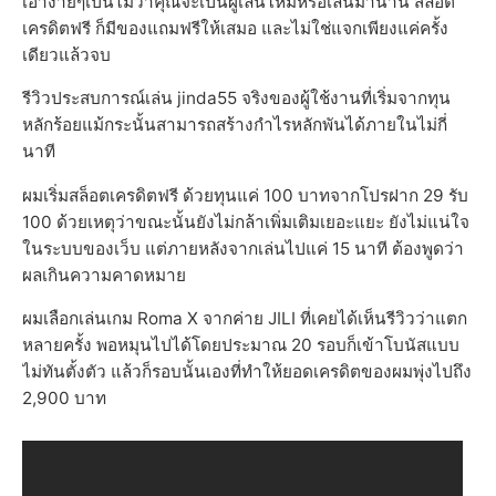
เอาง่ายๆเป็นไม่ว่าคุณจะเป็นผู้เล่นใหม่หรือเล่นมานาน สล็อต
เครดิตฟรี ก็มีของแถมฟรีให้เสมอ และไม่ใช่แจกเพียงแค่ครั้ง
เดียวแล้วจบ
รีวิวประสบการณ์เล่น jinda55 จริงของผู้ใช้งานที่เริ่มจากทุน
หลักร้อยแม้กระนั้นสามารถสร้างกำไรหลักพันได้ภายในไม่กี่
นาที
ผมเริ่มสล็อตเครดิตฟรี ด้วยทุนแค่ 100 บาทจากโปรฝาก 29 รับ
100 ด้วยเหตุว่าขณะนั้นยังไม่กล้าเพิ่มเติมเยอะแยะ ยังไม่แน่ใจ
ในระบบของเว็บ แต่ภายหลังจากเล่นไปแค่ 15 นาที ต้องพูดว่า
ผลเกินความคาดหมาย
ผมเลือกเล่นเกม Roma X จากค่าย JILI ที่เคยได้เห็นรีวิวว่าแตก
หลายครั้ง พอหมุนไปได้โดยประมาณ 20 รอบก็เข้าโบนัสแบบ
ไม่ทันตั้งตัว แล้วก็รอบนั้นเองที่ทำให้ยอดเครดิตของผมพุ่งไปถึง
2,900 บาท