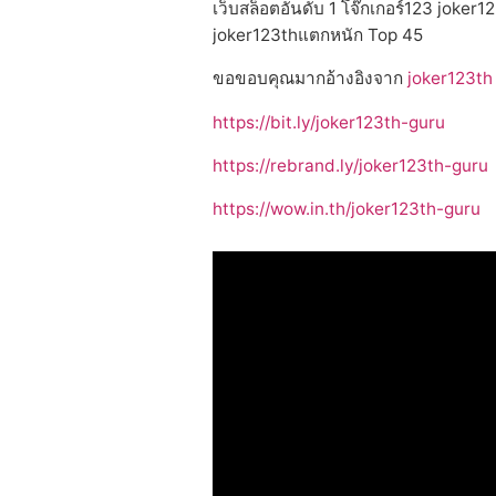
เว็บสล็อตอันดับ 1 โจ๊กเกอร์123 joke
joker123thแตกหนัก Top 45
ขอขอบคุณมากอ้างอิงจาก
joker123th
https://bit.ly/joker123th-guru
https://rebrand.ly/joker123th-guru
https://wow.in.th/joker123th-guru