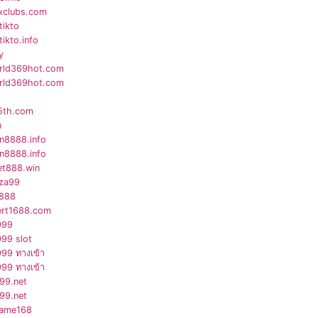
xclubs.com
tikto
tikto.info
y
rld369hot.com
rld369hot.com
5th.com
n
n8888.info
n8888.info
t888.win
za99
888
ert1688.com
999
999 slot
999 ทางเข้า
999 ทางเข้า
99.net
99.net
ame168