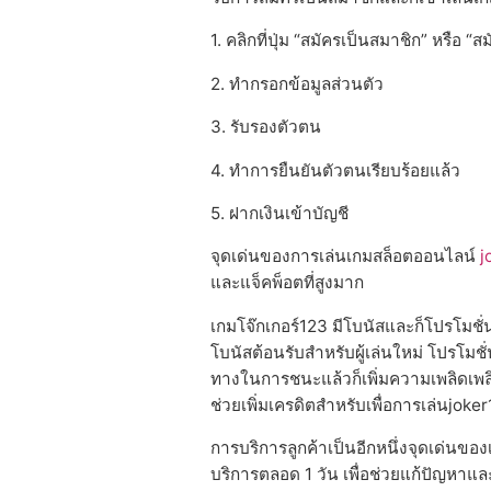
1. คลิกที่ปุ่ม “สมัครเป็นสมาชิก” หรือ “
2. ทำกรอกข้อมูลส่วนตัว
3. รับรองตัวตน
4. ทำการยืนยันตัวตนเรียบร้อยแล้ว
5. ฝากเงินเข้าบัญชี
จุดเด่นของการเล่นเกมสล็อตออนไลน์
j
และแจ็คพ็อตที่สูงมาก
เกมโจ๊กเกอร์123 มีโบนัสและก็โปรโมชั่
โบนัสต้อนรับสำหรับผู้เล่นใหม่ โปรโมชั่
ทางในการชนะแล้วก็เพิ่มความเพลิดเพลิ
ช่วยเพิ่มเครดิตสำหรับเพื่อการเล่นjoke
การบริการลูกค้าเป็นอีกหนึ่งจุดเด่นข
บริการตลอด 1 วัน เพื่อช่วยแก้ปัญหาแล