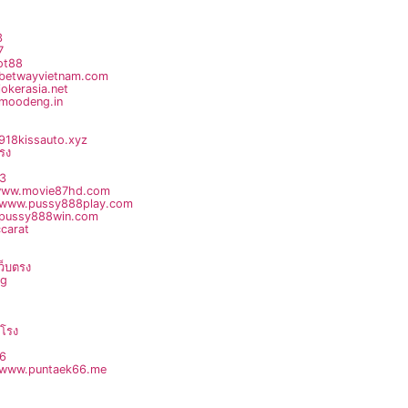
3
7
ot88
/betwayvietnam.com
jokerasia.net
/moodeng.in
/918kissauto.xyz
รง
23
/www.movie87hd.com
/www.pussy888play.com
/pussy888win.com
carat
ว็บตรง
pg
นโรง
6
/www.puntaek66.me