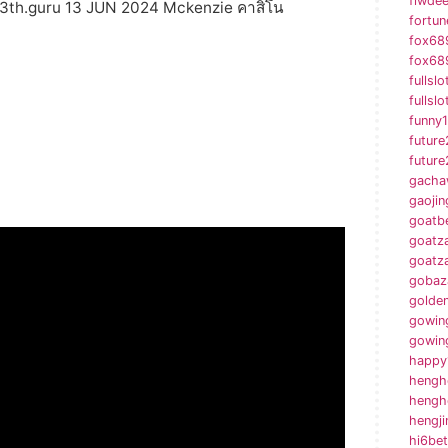
fiwdee
r123th.guru 13 JUN 2024 Mckenzie คาสิโน
fortu
fox68
fox68
fullsl
fullsl
funny
futur
futur
gacha
gaoji
goatb
goatz
goatz
gobaz
golde
gowin
gowin
happy
hengh
hengh
hengj
hi6be