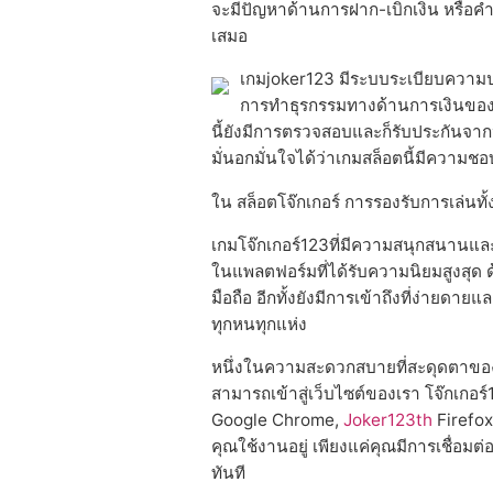
จะมีปัญหาด้านการฝาก-เบิกเงิน หรือค
เสมอ
เกมjoker123 มีระบบระเบียบความปล
การทำธุรกรรมทางด้านการเงินของผู
นี้ยังมีการตรวจสอบและก็รับประกันจากห
มั่นอกมั่นใจได้ว่าเกมสล็อตนี้มีความ
ใน สล็อตโจ๊กเกอร์ การรองรับการเล่นทั้ง
เกมโจ๊กเกอร์123ที่มีความสนุกสนานและ
ในแพลตฟอร์มที่ได้รับความนิยมสูงสุด ด
มือถือ อีกทั้งยังมีการเข้าถึงที่ง่ายดาย
ทุกหนทุกแห่ง
หนึ่งในความสะดวกสบายที่สะดุดตาของเกม
สามารถเข้าสู่เว็บไซต์ของเรา โจ๊กเกอร์
Google Chrome,
Joker123th
Firefox,
คุณใช้งานอยู่ เพียงแค่คุณมีการเชื่อมต
ทันที