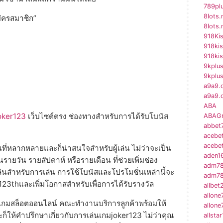
789pl
8lots
สมัครสมาชิก”
8lots
918Ki
918ki
918ki
9kplu
9kplu
a9a9.
a9a9.
ABA
oker123
เว็บไซต์ตรง ช่องทางสำหรับการได้รับโบนัส
ABAG
abbet
acebe
acebe
นที่หลากหลายและก็น่าสนใจสำหรับผู้เล่น ไม่ว่าจะเป็น
aden1
นรายวัน รายสัปดาห์ หรือรายเดือน ที่ช่วยเพิ่มช่อง
adm78
นสำหรับการเล่น การใช้โบนัสและโปรโมชั่นเหล่านี้จะ
adm78
r123thและเพิ่มโอกาสสำหรับเพื่อการได้รับรางวัล
allbet
allon
องเกมสล็อตออนไลน์ คณะทำงานบริการลูกค้าพร้อมให้
allon
ะก็ให้คำปรึกษาเกี่ยวกับการเล่นเกมjoker123 ไม่ว่าคุณ
allsta