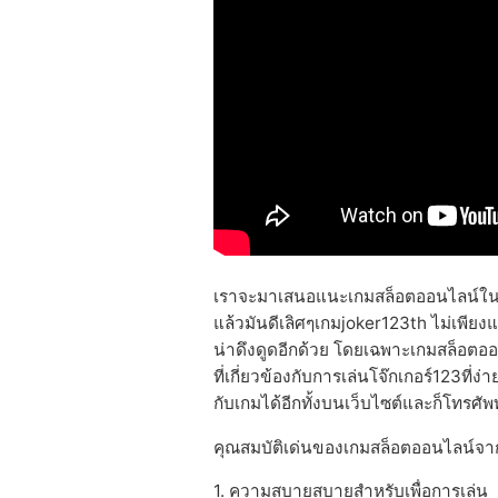
เราจะมาเสนอแนะเกมสล็อตออนไลน์ในช่ว
แล้วมันดีเลิศๆเกมjoker123th ไม่เพียงแต่
น่าดึงดูดอีกด้วย โดยเฉพาะเกมสล็อตออน
ที่เกี่ยวข้องกับการเล่นโจ๊กเกอร์123ที่ง
กับเกมได้อีกทั้งบนเว็บไซต์และก็โทรศัพท์
คุณสมบัติเด่นของเกมสล็อตออนไลน์จา
1. ความสบายสบายสำหรับเพื่อการเล่น