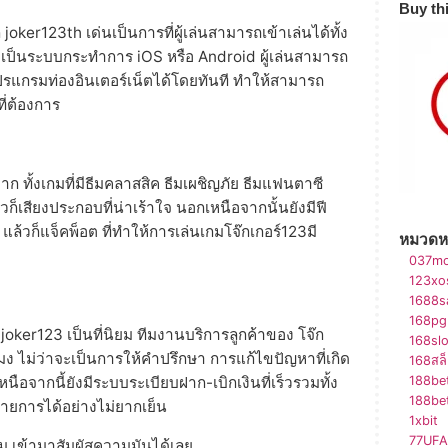
Buy th
oker123th เด่นเป็นการที่ผู้เล่นสามารถเข้าเล่นได้ทั้ง
่าจะเป็นระบบกระทำการ iOS หรือ Android ผู้เล่นสามารถ
รแกรมท่องอินเตอร์เน็ตได้โดยทันที ทำให้สามารถ
ี่ต้องการ
ก ทั้งเกมที่มีธีมคลาสสิค ธีมเผชิญภัย ธีมแฟนตาซี
้วก็เสียงประกอบที่น่าเร้าใจ นอกเหนือจากนั้นยังมีฟี
 แล้วก็แจ็คพ็อต ที่ทำให้การเล่นเกมโจ๊กเกอร์123มี
หมวดหม
037mo
123xo
1688s
168pg
ห้ joker123 เป็นที่นิยม ทีมงานบริการลูกค้าของ โจ๊ก
168slo
มง ไม่ว่าจะเป็นการให้คำปรึกษา การแก้ไขปัญหาที่เกิด
168สล
หนือจากนี้ยังมีระบบระเบียบฝาก-เบิกเงินที่เร็วรวมทั้ง
188be
188be
รายการได้อย่างไม่ยากเย็น
1xbit
77UFA
กม เข้ามาสัมผัสความมันได้เลย