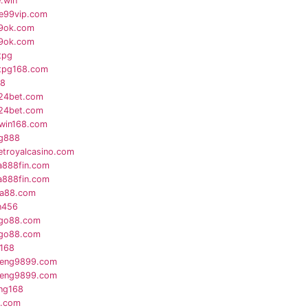
.win
ne99vip.com
9ok.com
9ok.com
otpg
otpg168.com
18
e24bet.com
e24bet.com
win168.com
ng888
etroyalcasino.com
a888fin.com
a888fin.com
a88.com
n456
go88.com
go88.com
168
eng9899.com
eng9899.com
ing168
t.com