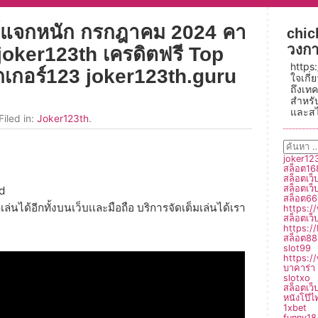
ซต์แจกหนัก กรกฎาคม 2024 คา
chich
วงกา
joker123th เครดิตฟรี Top
https
กเกอร์123 joker123th.guru
ใจเกี่
ถึงเทค
สำหรั
และสไ
Filed in:
Joker123th
.
joker12
สล็อต16
สล็อตเว็
สล็อตเว็
nd
สล็อต66
นได้อีกทั้งบนเว็บเเละมือถือ บริการจัดเต็มเล่นได้เรา
https:/
สล็อตเว็
https:/
สล็อต88
slot99
https:/
บาคาร่า
slotxo
สล็อตเว็
หนังโป๊ไ
1xbet
funny18