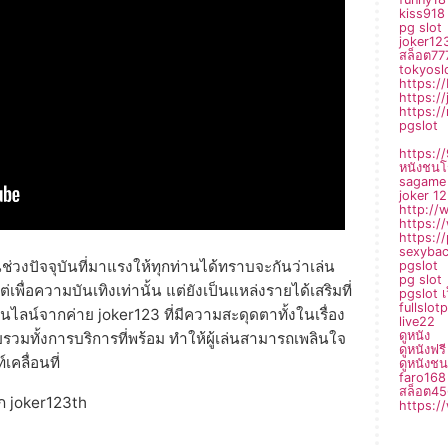
kiss918
pg slot
joker12
สล็อต77
tokyosl
https:/
https://
https:/
pgslot
https:/
หนังชนโ
sagame
joker 1
http:/
https:/
https:/
sexybac
งปัจจุบันที่มาแรงให้ทุกท่านได้ทราบจะกันว่าเล่น
pgslot
pg slot
เพื่อความบันเทิงเท่านั้น แต่ยังเป็นแหล่งรายได้เสริมที่
pgslot เ
fullslot
ไลน์จากค่าย joker123 ที่มีความสะดุดตาทั้งในเรื่อง
live22
ดูหนัง
่ายรวมทั้งการบริการที่พร้อม ทำให้ผู้เล่นสามารถเพลินใจ
ดูหนังฟรี
เคลื่อนที่
ดูหนังช
faro168
สล็อต45
ก joker123th
https:/