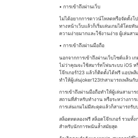
• การเข้าถึงผ่านเว็บ
ไม่ได้อยากการดาวน์โหลดหรือจัดตั้งโปร
ทางหน้าเว็บแล้วก็เริ่มเล่นเกมได้โดยท
ความง่ายมากและใช้งานง่าย ผู้เล่นสาม
• การเข้าถึงผ่านมือถือ
นอกจากการเข้าถึงผ่านเว็บไซต์แล้ว เกมส
ไม่ว่าคุณจะใช้สมาร์ทโฟนระบบ iOS ห
โจ๊กเกอร์123 แล้วก็ติดตั้งได้ฟรี แอปพ
ทำให้ผู้เล่นjoker123thสามารถเพลินกั
การเข้าถึงผ่านมือถือทำให้ผู้เล่นสามารถ
สถานที่สำหรับทำงาน หรือระหว่างการเดิ
การเล่นเกมไม่มีสะดุดแล้วก็สามารถรับ
สล็อตทดลองฟรี สล็อตโจ๊กเกอร์ รวมทั้ง
สำหรับนักการพนันล้ำสมัยสุด