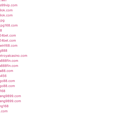
.win
ne99vip.com
9ok.com
9ok.com
otpg
otpg168.com
18
e24bet.com
e24bet.com
win168.com
ng888
etroyalcasino.com
a888fin.com
a888fin.com
a88.com
n456
go88.com
go88.com
168
eng9899.com
eng9899.com
ing168
t.com