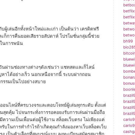
betbo
betflix
betflix
betwa
ับผู้เล่นอีกทั้งหน้าใหม่และเก่า เป็นต้นว่า เครดิตฟรี
betwo
betwo
็การคืนยอดเสียรายสัปดาห์ โปรโมชั่นกลุ่มนี้ช่วย
bh99
ยงในการพนัน
bio28
bitcoi
bluewi
bluewi
วันผ่านช่องทางต่างๆดังเช่นว่า แชทสดและก็ไลน์
bombe
ญหาได้อย่างเร็ว นอกเหนือจากนี้ ระบบฝากถอน
bonan
ุรกรรมเป็นไปอย่างสบาย
bonus
boonl
brazil
brazil
นไลน์ที่ครบวงจรและตอบโจทย์ผู้เล่นทุกระดับ ตั้งแต่
brazil
นสุดคุ้ม ไปจนกระทั่งการรอคอยงรับการเล่นผ่านมือถือ
brazil
วามเป็นเพื่อนต่อผู้ใช้งาน สล็อตเว็บตรง ไม่เพียงแค่
carlo9
carlo9
หรับในการทำกำไรถ้าเกิดคุณกำลังมองหาเว็บสล็อตเว็บ
cashg
รง เป็นตัวเลือกที่สมบูรณ์แบบ ลงทะเบียนสมัครสมาชิก