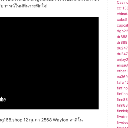
Casin
ะสบการณ์ใหม่ที่น่าระทึกใจ!
cc113
china
coke5
cupca
dgb22
dr888
dr888
du247
du247
enjoy2
erisau
etbet
eu369
fafa 1
finfin
finfin
finn8
finn8
finniv
fiwdee
jing168.shop 12 กุมภา 2568 Waylon คาสิโน
fiwdee