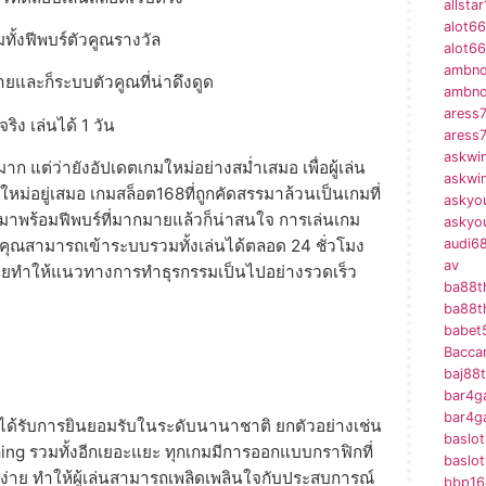
allsta
alot66
ั้งฟีพบร์ตัวคูณรางวัล
alot6
ambno
ยและก็ระบบตัวคูณที่น่าดึงดูด
ambno
aress
ิง เล่นได้ 1 วัน
aress
askwin
าก แต่ว่ายังอัปเดตเกมใหม่อย่างสม่ำเสมอ เพื่อผู้เล่น
askwin
หม่อยู่เสมอ เกมสล็อต168ที่ถูกคัดสรรมาล้วนเป็นเกมที่
askyo
ยมาพร้อมฟีพบร์ที่มากมายแล้วก็น่าสนใจ การเล่นเกม
askyo
audi6
า คุณสามารถเข้าระบบรวมทั้งเล่นได้ตลอด 24 ชั่วโมง
av
่วยทำให้แนวทางการทำธุรกรรมเป็นไปอย่างรวดเร็ว
ba88t
ba88t
babet
Bacca
baj88
bar4g
bar4g
ได้รับการยินยอมรับในระดับนานาชาติ ยกตัวอย่างเช่น
baslo
ing รวมทั้งอีกเยอะแยะ ทุกเกมมีการออกแบบกราฟิกที่
baslo
กง่าย ทำให้ผู้เล่นสามารถเพลิดเพลินใจกับประสบการณ์
bbp16