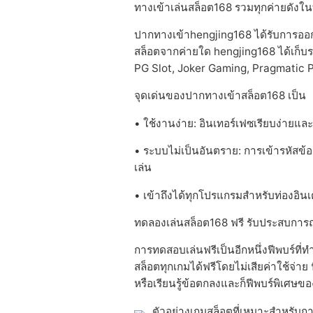
ทางเข้าเล่นสล็อต168 รวมทุกค่ายดังในท
ปากทางเข้าhengjing168 ได้รับการออกแ
สล็อตจากค่ายใด hengjing168 ได้เก็บ
PG Slot, Joker Gaming, Pragmatic 
จุดเด่นของปากทางเข้าสล็อต168 เป็น
• ใช้งานง่าย: อินเทอร์เฟซเรียบง่ายและก
• ระบบไม่เป็นอันตราย: การเข้ารหัสข้อมู
เล่น
• เข้าถึงได้ทุกโปรแกรมสำหรับท่องอินเต
ทดลองเล่นสล็อต168 ฟรี รับประสบการ
การทดสอบเล่นฟรีเป็นอีกหนึ่งฟีพบร์ที่ท
สล็อตทุกเกมได้ฟรีโดยไม่เสียค่าใช้จ่าย
หรือเรียนรู้ข้อตกลงและก็ฟีพบร์พิเศษข
ตัวอย่างเกมสล็อตที่เหมาะสำหรับก