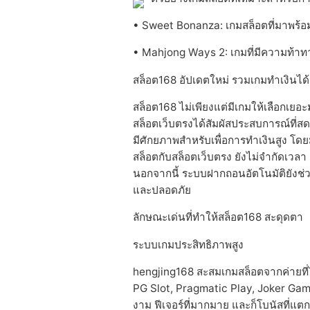
• Sweet Bonanza: เกมสล็อตที่มาพร้อมท
• Mahjong Ways 2: เกมที่มีความท้าทา
สล็อต168 อัปเดตใหม่ รวมเกมทำเงินได้จร
สล็อต168 ไม่เพียงแต่มีเกมให้เลือกเยอะม
สล็อตเว็บตรงได้สัมผัสประสบการณ์ที่สดใ
มีศักยภาพสำหรับเพื่อการทำเงินสูง โด
สล็อตกับสล็อตเว็บตรง ยังไม่จำกัดเวล
นอกจากนี้ ระบบฝากถอนอัตโนมัติยังช
และปลอดภัย
ลักษณะเด่นที่ทำให้สล็อต168 สะดุดตา
ระบบเกมประสิทธิภาพสูง
hengjing168 สะสมเกมสล็อตจากค่ายที่
PG Slot, Pragmatic Play, Joker Gam
งาม ฟีเจอร์ที่มากมาย และก็โบนัสที่แต