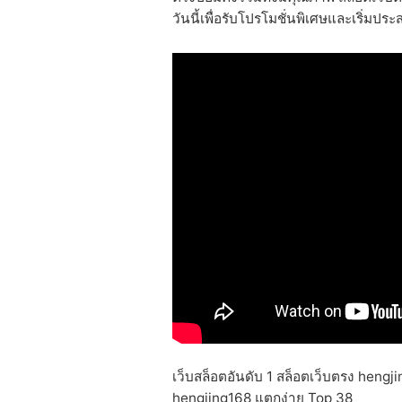
วันนี้เพื่อรับโปรโมชั่นพิเศษและเริ่มปร
เว็บสล็อตอันดับ 1 สล็อตเว็บตรง heng
hengjing168 แตกง่าย Top 38