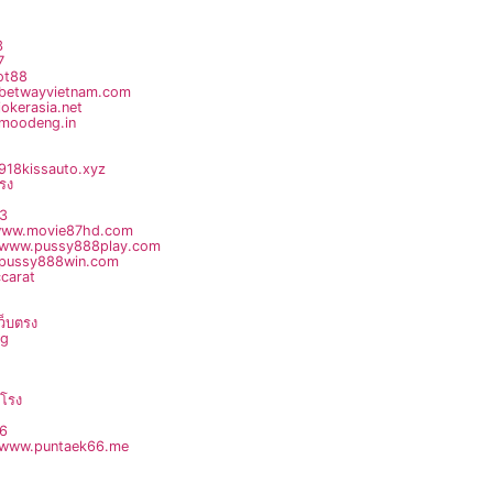
3
7
ot88
/betwayvietnam.com
jokerasia.net
/moodeng.in
/918kissauto.xyz
รง
23
/www.movie87hd.com
/www.pussy888play.com
/pussy888win.com
carat
ว็บตรง
pg
นโรง
6
/www.puntaek66.me