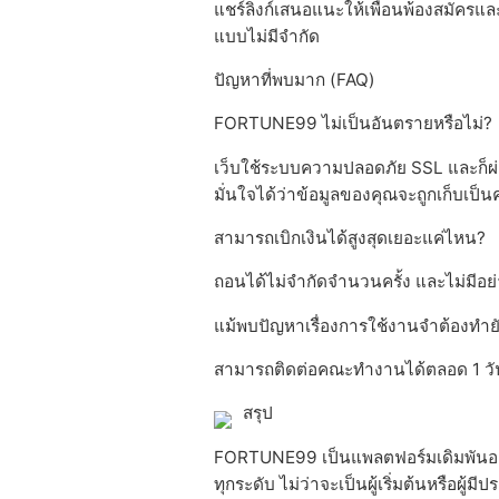
แชร์ลิงก์เสนอแนะให้เพื่อนพ้องสมัครและ
แบบไม่มีจำกัด
ปัญหาที่พบมาก (FAQ)
FORTUNE99 ไม่เป็นอันตรายหรือไม่?
เว็บใช้ระบบความปลอดภัย SSL และก็ผ่า
มั่นใจได้ว่าข้อมูลของคุณจะถูกเก็บเป็
สามารถเบิกเงินได้สูงสุดเยอะแค่ไหน?
ถอนได้ไม่จำกัดจำนวนครั้ง และไม่มีอย
แม้พบปัญหาเรื่องการใช้งานจำต้องทำย
สามารถติดต่อคณะทำงานได้ตลอด 1 วัน
สรุป
FORTUNE99 เป็นแพลตฟอร์มเดิมพันออนไ
ทุกระดับ ไม่ว่าจะเป็นผู้เริ่มต้นหรือ