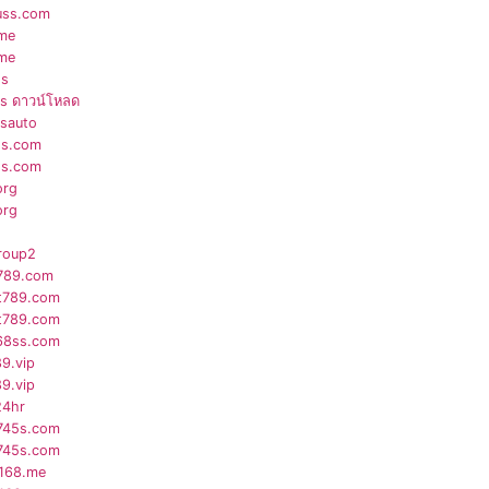
uss.com
.me
.me
ss
ss ดาวน์โหลด
ssauto
ss.com
ss.com
org
org
roup2
789.com
t789.com
t789.com
68ss.com
9.vip
9.vip
24hr
e745s.com
e745s.com
r168.me