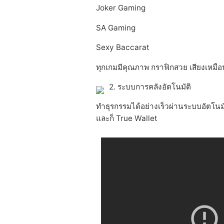
Joker Gaming
SA Gaming
Sexy Baccarat
ทุกเกมมีคุณภาพ กราฟิกสวย เสียงเหมือน
2. ระบบการคลังอัตโนมัติ
ทำธุรกรรมได้อย่างเร็วผ่านระบบอัตโน
และก็ True Wallet