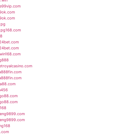
.win
ne99vip.com
9ok.com
9ok.com
otpg
otpg168.com
18
e24bet.com
e24bet.com
win168.com
ng888
etroyalcasino.com
a888fin.com
a888fin.com
a88.com
n456
go88.com
go88.com
168
eng9899.com
eng9899.com
ing168
t.com