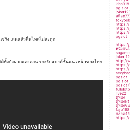
kiss918
pg slot
joker12
สล็อต77
tokyosl
https:/
https://
https:/
pgslot
จริง เล่นแล้วลื่นไหลไม่สะดุด
https:/
หนังชนโ
sagame
joker 1
http:/
มัติทั้งยังฝากและถอน รองรับแบงค์ชั้นแนวหน้าของไทย
https:/
https:/
sexybac
pgslot
pg slot
pgslot เ
fullslot
live22
ดูหนัง
ดูหนังฟรี
ดูหนังช
faro168
สล็อต45
https:/