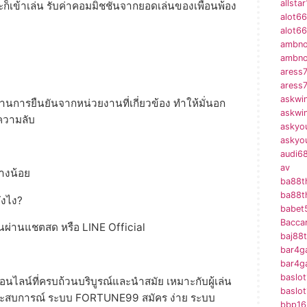
allsta
ก็เข้าเล่น รับค่าคอมมิชชั่นจากยอดเล่นของเพื่อนพ้อง
alot66
alot6
ambno
ambno
aress
aress
askwin
นการยืนยันจากหน่วยงานที่เกี่ยวข้อง ทำให้มั่นอก
askwin
นความลับ
askyo
askyo
audi6
av
่างน้อย
ba88t
ba88t
ังไง?
babet
Bacca
ผ่านแชตสด หรือ LINE Official
baj88
bar4g
bar4g
baslo
ลน์ที่ครบถ้วนบริบูรณ์และนำสมัย เหมาะกับผู้เล่น
baslo
ผู้มีประสบการณ์ ระบบ FORTUNE99 สมัคร ง่าย ระบบ
bbp16