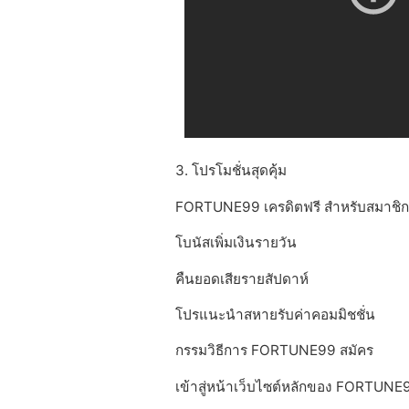
3. โปรโมชั่นสุดคุ้ม
FORTUNE99 เครดิตฟรี สำหรับสมาชิกใ
โบนัสเพิ่มเงินรายวัน
คืนยอดเสียรายสัปดาห์
โปรแนะนำสหายรับค่าคอมมิชชั่น
กรรมวิธีการ FORTUNE99 สมัคร
เข้าสู่หน้าเว็บไซต์หลักของ FORTUNE