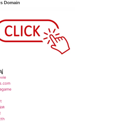
is Domain
ู่
vie
s.com
agame
t
็อต
t
tth