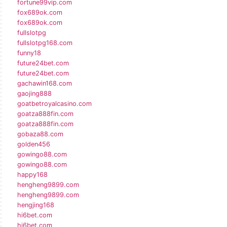
fortune99vip.com
fox689ok.com
fox689ok.com
fullslotpg
fullslotpg168.com
funny18
future24bet.com
future24bet.com
gachawin168.com
gaojing888
goatbetroyalcasino.com
goatza888fin.com
goatza888fin.com
gobaza88.com
golden456
gowingo88.com
gowingo88.com
happy168
hengheng9899.com
hengheng9899.com
hengjing168
hi6bet.com
hi6bet.com