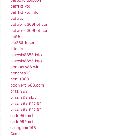
betboxclubs.com
betflixtikto
betflixtikto.info
betway
betworld369hot.com
betworld369hot.com
bh99
bio285th.com
bitcoin
bluewin8888.info
bluewin8888.info
bombet888.win
bonanza99
bonus888
boonlert1688.com
brazil999
brazil999 slot
brazil999 ทางเข้า
brazil999 ทางเข้า
carlo999.net
carlo999.net
cashgame168
Casino