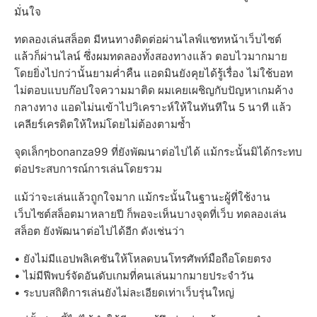
มั่นใจ
ทดลองเล่นสล็อต มีหนทางติดต่อผ่านไลฟ์แชทหน้าเว็บไซต์
แล้วก็ผ่านไลน์ ซึ่งผมทดลองทั้งสองทางแล้ว ตอบไวมากมาย
โดยยิ่งไปกว่านั้นยามค่ำคืน แอดมินยังคุยได้รู้เรื่อง ไม่ใช้บอท
ไม่ตอบแบบก๊อปใจความมาติด ผมเคยเผชิญกับปัญหาเกมค้าง
กลางทาง แอดไม่นเข้าไปวิเคราะห์ให้ในทันทีใน 5 นาที แล้ว
เคลียร์เครดิตให้ใหม่โดยไม่ต้องตามซ้ำ
จุดเล็กๆbonanza99 ที่ยังพัฒนาต่อไปได้ แม้กระนั้นมิได้กระทบ
ต่อประสบการณ์การเล่นโดยรวม
แม้ว่าจะเล่นแล้วถูกใจมาก แม้กระนั้นในฐานะผู้ที่ใช้งาน
เว็บไซต์สล็อตมาหลายปี ก็พอจะเห็นบางจุดที่เว็บ ทดลองเล่น
สล็อต ยังพัฒนาต่อไปได้อีก ดังเช่นว่า
• ยังไม่มีแอปพลิเคชันให้โหลดบนโทรศัพท์มือถือโดยตรง
• ไม่มีฟีพบร์จัดอันดับเกมที่คนเล่นมากมายประจำวัน
• ระบบสถิติการเล่นยังไม่ละเอียดเท่าเว็บรุ่นใหญ่