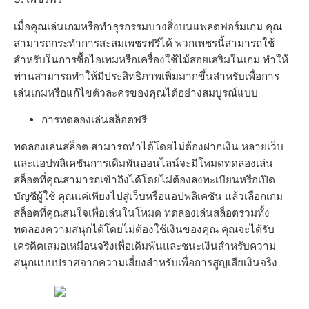
เมื่อคุณเล่นเกมหรือทำธุรกรรมบางสิ่งบนแพลตฟอร์มเกม คุณ
สามารถกระทำการสะสมเพชรฟรีได้ พวกเพชรนี้สามารถใช้
สำหรับในการซื้อไอเทมหรือเครื่องใช้ไม้สอยเสริมในเกม ทำให้
ท่านสามารถทำให้มีประสิทธิภาพเพิ่มมากขึ้นสำหรับเพื่อการ
เล่นเกมหรือแก้ไขตัวละครของคุณได้อย่างสมบูรณ์แบบ
การทดลองเล่นสล็อตฟรี
ทดลองเล่นสล็อต สามารถทำได้โดยไม่ต้องฝากเงิน หลายเว็บ
และแอปพลิเคชันการเดิมพันออนไลน์จะมีโหมดทดลองเล่น
สล็อตที่คุณสามารถเข้าถึงได้โดยไม่ต้องลงทะเบียนหรือเปิด
บัญชีผู้ใช้ คุณแค่เพียงไปสู่เว็บหรือแอปพลิเคชัน แล้วเลือกเกม
สล็อตที่คุณสนใจเพื่อเล่นในโหมด ทดลองเล่นสล็อตรวมทั้ง
ทดลองความสนุกได้โดยไม่ต้องใช้เงินของคุณ คุณจะได้รับ
เครดิตเสมอเหมือนจริงเพื่อเดิมพันและชนะเงินสำหรับความ
สนุกแบบปราศจากความเสี่ยงสำหรับเพื่อการสูญเสียเงินจริง