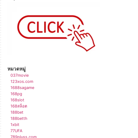
หมวดหมู่
037movie
123xos.com
1688sagame
168pg
168slot
168สล็อต
188bet
188betth
1xbit
77UFA
789pluss.com