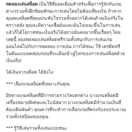
ทดลองเล่นสล็อต
เป็นวิธีที่ยอดเยี่ยมสำหรับเพื่อการรู้จักกับเกม
ต่างๆรวมทั้งฝึกซ้อมทักษะการเล่นโดยไม่ต้องเสี่ยงเงิน ถ้าหาก
คุณพบสล็อตที่คุณประทับใจรวมทั้งอยากได้เล่นด้วยเงินจริงใน
คราวหลัง คุณจะมีความเชื่อมั่นและมั่นใจเยอะขึ้นในการเล่น
แล้วก็ได้โอกาสชนะเงินจริงได้อย่างมั่นคงมากขึ้นเรื่อยๆ โดย
เหตุนี้ ลองทดลองเล่นสล็อตฟรีรวมทั้งสนุกกับการเล่นเกม
ออนไลน์ไปกับการทดสอบ การเล่น การได้ชนะ ใช้ เครดิตฟรี
ในต้นแบบทดสอบก่อนที่จะเดินเข้าสู่โลกของการเล่นสล็อตด้วย
เงินจริง!
ได้เงินจากสล็อต ได้ยังไง
*** เลือกเกมสล็อตที่เหมาะกับคุณ
มีหลายเกมสล็อตที่มีการจ่ายรางวัลแตกต่าง บางเกมสล็อตมี
เครื่องหมายพิเศษและโบนัสมาก บางเกมสล็อตมีจำนวนเงินที่
ต้องเดิมพันต่ำ คุณควรที่จะทำการเลือกเกมที่ตรงกับงบประมาณ
รวมทั้งรสนิยมของคุณ
*** รู้วิธีเล่นรวมทั้งเล่นแบบชนะ