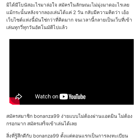
มิได้มีโบนัสอะไรมาล่อใจ สมัครในลักษณะไม่มุ่งมาดอะไรเลย
แม้กระนั้นหลังจากลองเล่นได้แค่ 2 วัน กลับมีความคิดว่า เอ้อ
เว็บไซต์แห่งนี้มันใช่กว่าที่คิดมาก จนเวลานี้กลายเป็นเว็บที่เข้า
เล่นทุกวี่ทุกวันอัตโนมัติไปแล้ว
สมัครสมาชิก bonanza99 ง่ายแบบไม่ต้องผ่านแอดมิน ไม่ต้อง
กรอกมาก สมัครเสร็จเข้าเล่นได้เลย
สิ่งที่รู้สึกดีกับ bonanza99 ตั้งแต่ตอนแรกเป็นการลงทะเบียน