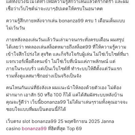
แต่ทั้งปวงนี้ไม่ได้ทำให้มีความรู้สึกว่าเล่นแล้วตรากตรำ และผม
เชื่อว่าเว็บไซต์น่าจะเบาๆอัปเดตให้ครบในอนาคต
ความรู้สึกภายหลังจากเล่น bonanza99 ครบ 1 เดือนเต็มแบบ
ไม่เว้นวัน
ภายหลังลองเล่นวันแล้ววันเล่ามาจนกระทั่งครบเดือน ผมสรุป
ได้เลยว่า ทดลองเล่นสล็อตหมายถึงสล็อต99 ที่ให้ความรู้ความ
เข้าใจสึกโปร่งใส สุจริต และก็จริงใจกับผู้เล่น ไม่ใช่เว็บไซต์ที่มา
แจกเวอร์เพื่อดึงคนเข้า ไม่ใช่เว็บที่เน้นแค่ภาพลักษณ์ แต่
ภายในระบบรั่ว แต่เป็นเว็บไซต์ที่ ทำระบบให้ดีตั้งแต่วันแรก
รวมทั้งดูแลสมาชิกอย่างเป็นจริงเป็นจัง
คนไหนกันแน่ที่ยังลังเล ผมแนะนำให้ลองด้วยตัวเอง ไม่ต้อง
ฝากมาก เอาสัก 50 หรือ 100 ก็ได้ แค่ได้สัมผัสระบบหลังบ้าน
คุณจะรู้ดีว่า เว็บนี้bonanza99 ไม่ได้มาเล่นๆรวมทั้งคุณอาจจะ
ชอบใจแบบที่ผมเป็นตอนนี้ก็ได้
เว็บตรง slot bonanza99 25 พฤศจิกายน 2025 Janna
casino
bonanza99
ที่ฮิตที่สุด Top 69