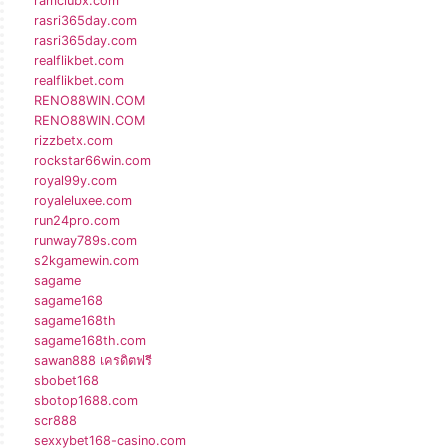
ramclubx.com
rasri365day.com
rasri365day.com
realflikbet.com
realflikbet.com
RENO88WIN.COM
RENO88WIN.COM
rizzbetx.com
rockstar66win.com
royal99y.com
royaleluxee.com
run24pro.com
runway789s.com
s2kgamewin.com
sagame
sagame168
sagame168th
sagame168th.com
sawan888 เครดิตฟรี
sbobet168
sbotop1688.com
scr888
sexxybet168-casino.com