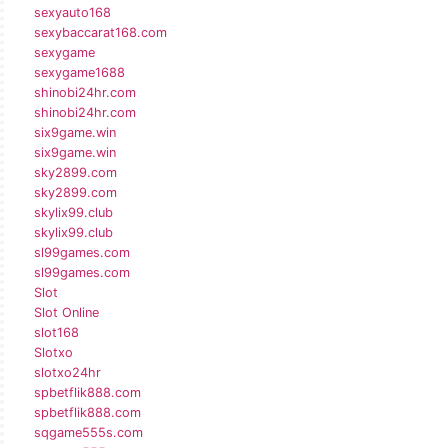
sexyauto168
sexybaccarat168.com
sexygame
sexygame1688
shinobi24hr.com
shinobi24hr.com
six9game.win
six9game.win
sky2899.com
sky2899.com
skylix99.club
skylix99.club
sl99games.com
sl99games.com
Slot
Slot Online
slot168
Slotxo
slotxo24hr
spbetflik888.com
spbetflik888.com
sqgame555s.com