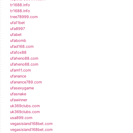
tr1688.info
tr1688.info
tree78999.com
ufa11bet
ufa8997
ufabet
ufabomb
ufad168.com
ufafox88
ufaheno88.com
ufaheno88.com
ufam11.com
ufanance
ufanance789.com
ufasexygame
ufasnake
ufawinner
uk369clubs.com
uk369clubs.com
usa899.com
vegasisland168bet.com
vegasisland168bet.com