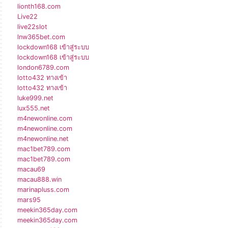
lionth168.com
Live22
live22slot
lnw365bet.com
lockdown168 เข้าสู่ระบบ
lockdown168 เข้าสู่ระบบ
london6789.com
lotto432 ทางเข้า
lotto432 ทางเข้า
luke999.net
lux555.net
m4newonline.com
m4newonline.com
m4newonline.net
mac1bet789.com
mac1bet789.com
macau69
macau888.win
marinapluss.com
mars95
meekin365day.com
meekin365day.com