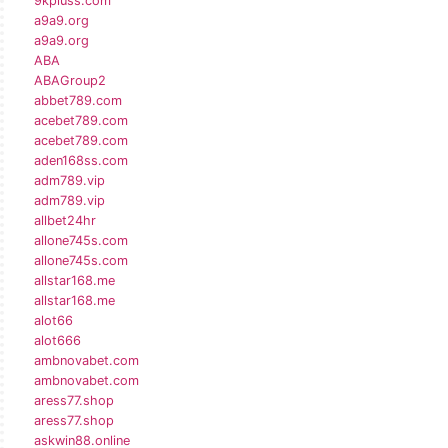
9kpluss.com
a9a9.org
a9a9.org
ABA
ABAGroup2
abbet789.com
acebet789.com
acebet789.com
aden168ss.com
adm789.vip
adm789.vip
allbet24hr
allone745s.com
allone745s.com
allstar168.me
allstar168.me
alot66
alot666
ambnovabet.com
ambnovabet.com
aress77.shop
aress77.shop
askwin88.online