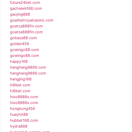
future24bet.com
gachawin168.com
gaojing888
goatbetroyalcasino.com
goatza888fin.com
goatza888fin.com
gobaza88.com
golden456
gowingo88.com
gowingo88.com
happy168
hengheng9899.com
hengheng9899.com
hengjing168
hi6bet.com
hi6bet.com
hiso8888s.com
hiso8888s.com
hongkong456
huayhit88
hubbet168.com
hydra888