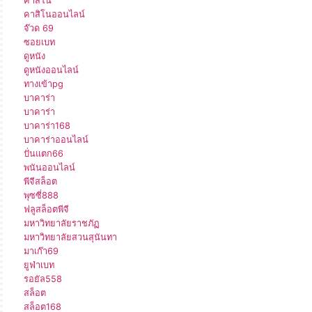
คาสิโน
คาสิโนออนไลน์
จ๊วด 69
ซอยเบท
ดูหนัง
ดูหนังออนไลน์
ทางเข้าpg
บาคาร่า
บาคาร่า
บาคาร่า168
บาคาร่าออนไลน์
ปั่นแตก66
พนันออนไลน์
พีจีสล็อต
พุซซี่888
ฟลูสล็อตพีจี
มหาวิทยาลัยราชภัฏ
มหาวิทยาลัยสวนสุนันทา
มาเก๊า69
ยูฟ่าเบท
รอยัล558
สล็อต
สล็อต168