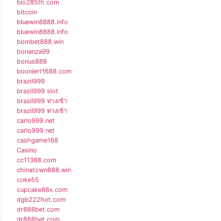
bio285th.com
bitcoin
bluewin8888.info
bluewin8888.info
bombet888.win
bonanza99
bonus888
boonlert1688.com
brazil999
brazil999 slot
brazil999 ทางเข้า
brazil999 ทางเข้า
carlo999.net
carlo999.net
cashgame168
Casino
cc11388.com
chinatown888.win
coke55
cupcake88x.com
dgb222hot.com
dr888bet.com
dr888bet.com