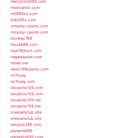
mercyrosa168.com
mexicanoo.com
mfj889xx.com
mib555s.com
mmplay-casino.com
mmplay-casino.com
monkey789
moza888.com
mun789slot.com
nagawaybet.com
nbwin.me
nemo168casino.com
no1huay
no1huay.com
okcasino159.com
okcasino159.com
okcasino159.net
okcasino159.net
onesiamclub.site
onesiamclub.site
onoplus168.com
panama888
pananthai99.com