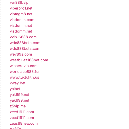
ver888.vip
viperpro1.net
vipmgm8.net
visdomm.com
visdomm.net
visdomm.net
vvip16688.com
wdc888bets.com
wdc888bets.com
we789s.com
westbluez168bet.com
winherovip.com
worldclub888.fun
www.tuktukth.us
xway.bet
yaibet
yak699.net
yak699.net
z5vip.me
zeed1911.com
zeed1911.com
zeus88new.com