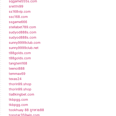
sqgame555s.com
sretthi99
ss168vip.com
ssc168.com
ssgame666
stellabet789.com
sudyod888s.com
sudyod888s.com
sunny9999club.com
sunny9999club.net
t88golds.com
t88golds.com
tangtem168
teenoi888
temmax69
texas24
thorin99.shop
thorin99.shop
tia8kingbet.com
tkbpgg.com
tkbpgg.com
tookhuay 88 ถูกหวย88
topstar359win.com