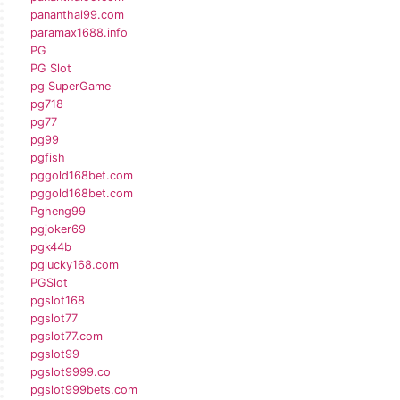
pananthai99.com
paramax1688.info
PG
PG Slot
pg SuperGame
pg718
pg77
pg99
pgfish
pggold168bet.com
pggold168bet.com
Pgheng99
pgjoker69
pgk44b
pglucky168.com
PGSlot
pgslot168
pgslot77
pgslot77.com
pgslot99
pgslot9999.co
pgslot999bets.com