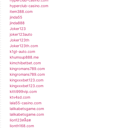
hyperclub-casino.com
hyperclub-casino.com
item388.com
jinda55
jinda888
Joker123
joker123auto
Joker123th
Joker123th.com
k1gt-auto.com
khumsup888.me
kimchibetbet.com
kingromans789.com
kingromans789.com
kingxxxbet123.com
kingxxxbet123.com
kitti999vip.com
ktv4sd.com
lala55-casino.com
lalikabetsgame.com
lalikabetsgame.com
lion123สล็อต
lionth168.com