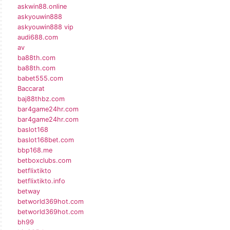
askwin88.online
askyouwin888
askyouwin888 vip
audi688.com
av
ba88th.com
ba88th.com
babet555.com
Baccarat
baj88thbz.com
bar4game24hr.com
bar4game24hr.com
baslot168
baslot168bet.com
bbp168.me
betboxclubs.com
betflixtikto
betflixtikto.info
betway
betworld369hot.com
betworld369hot.com
bh99