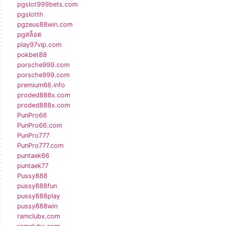
pgslot999bets.com
pgslotth
pgzeus88win.com
pgสล็อต
play97vip.com
pokbet88
porsche999.com
porsche999.com
premium66.info
proded888x.com
proded888x.com
PunPro66
PunPro66.com
PunPro777
PunPro777.com
puntaek66
puntaek77
Pussy888
pussy888fun
pussy888play
pussy888win
ramclubx.com