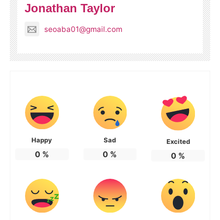
Jonathan Taylor
seoaba01@gmail.com
Happy
Sad
Excited
0
%
0
%
0
%