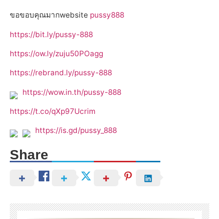
ขอขอบคุณมากwebsite
pussy888
https://bit.ly/pussy-888
https://ow.ly/zuju50POagg
https://rebrand.ly/pussy-888
https://wow.in.th/pussy-888
https://t.co/qXp97Ucrim
https://is.gd/pussy_888
Share