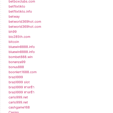
betboxclubs.com
betflixtikto
betflixtikto.info
betway
betworld369hot.com
betworld369hot.com
bh99
bio285th.com
bitcoin
bluewin8888.info
bluewin8888.info
bombet888.win
bonanza99
bonus888
boonlert1688.com
brazil999
brazil999 slot
brazil999 ทางเข้า
brazil999 ทางเข้า
carlo999.net
carlo999.net
cashgame168
Casino