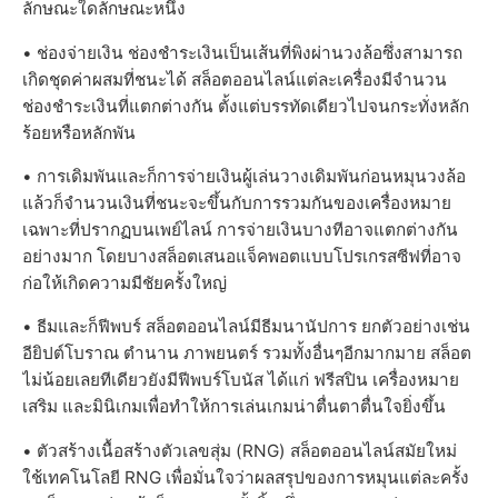
ลักษณะใดลักษณะหนึ่ง
• ช่องจ่ายเงิน ช่องชำระเงินเป็นเส้นที่พิงผ่านวงล้อซึ่งสามารถ
เกิดชุดค่าผสมที่ชนะได้ สล็อตออนไลน์แต่ละเครื่องมีจำนวน
ช่องชำระเงินที่แตกต่างกัน ตั้งแต่บรรทัดเดียวไปจนกระทั่งหลัก
ร้อยหรือหลักพัน
• การเดิมพันและก็การจ่ายเงินผู้เล่นวางเดิมพันก่อนหมุนวงล้อ
แล้วก็จำนวนเงินที่ชนะจะขึ้นกับการรวมกันของเครื่องหมาย
เฉพาะที่ปรากฏบนเพย์ไลน์ การจ่ายเงินบางทีอาจแตกต่างกัน
อย่างมาก โดยบางสล็อตเสนอแจ็คพอตแบบโปรเกรสซีฟที่อาจ
ก่อให้เกิดความมีชัยครั้งใหญ่
• ธีมและก็ฟีพบร์ สล็อตออนไลน์มีธีมนานัปการ ยกตัวอย่างเช่น
อียิปต์โบราณ ตำนาน ภาพยนตร์ รวมทั้งอื่นๆอีกมากมาย สล็อต
ไม่น้อยเลยทีเดียวยังมีฟีพบร์โบนัส ได้แก่ ฟรีสปิน เครื่องหมาย
เสริม และมินิเกมเพื่อทำให้การเล่นเกมน่าตื่นตาตื่นใจยิ่งขึ้น
• ตัวสร้างเนื้อสร้างตัวเลขสุ่ม (RNG) สล็อตออนไลน์สมัยใหม่
ใช้เทคโนโลยี RNG เพื่อมั่นใจว่าผลสรุปของการหมุนแต่ละครั้ง