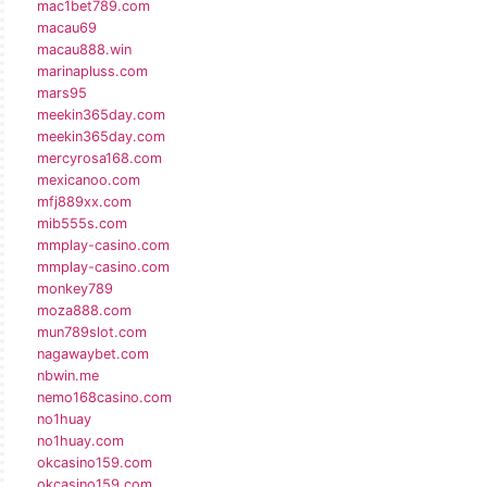
mac1bet789.com
macau69
macau888.win
marinapluss.com
mars95
meekin365day.com
meekin365day.com
mercyrosa168.com
mexicanoo.com
mfj889xx.com
mib555s.com
mmplay-casino.com
mmplay-casino.com
monkey789
moza888.com
mun789slot.com
nagawaybet.com
nbwin.me
nemo168casino.com
no1huay
no1huay.com
okcasino159.com
okcasino159.com