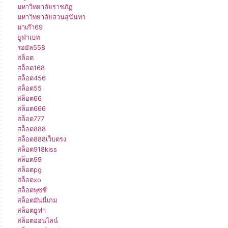
มหาวิทยาลัยราชภัฏ
มหาวิทยาลัยสวนสุนันทา
มาเก๊า69
ยูฟ่าเบท
รอยัล558
สล็อต
สล็อต168
สล็อต456
สล็อต55
สล็อต66
สล็อต666
สล็อต777
สล็อต888
สล็อต888เว็บตรง
สล็อต918kiss
สล็อต99
สล็อตpg
สล็อตxo
สล็อตพุซซี่
สล็อตมันนี่เกม
สล็อตยูฟ่า
สล็อตออนไลน์