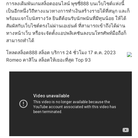
การลงเดิมพันเกมสล็อตออนไลน์ พุซซี่888 บนเว็บไซต์แห่งนี้
เป็นอีกหนึ่งวิถีทางแนวทางการทำเงินสร้างรายได้ที่สนุก และก็
พร้อมแจกโบนัสรางวัล ยินดีต้อนรับนักพนันที่มีทุนน้อย ให้ได้
สัมผัสกับเว็บไซต์ตรงไม่ผ่านเอเย่นต์ ที่สามารถเข้าถึงได้ผ่าน
ทางหน้าเว็บ หรือจะจัดตั้งแอปพลิเคชันลงบนโทรศัพท์มือถือก็
สามารถทำได้
โหลดสล็อต888 สล็อต บริการ 24 ชั่วโมง 17 ต.ค. 2023
Romeo คาสิโน สล็อตให้เยอะที่สุด Top 93