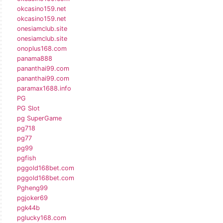
okcasino159.net
okcasino159.net
onesiamclub.site
onesiamclub.site
onoplus168.com
panama888
pananthai99.com
pananthai99.com
paramax1688.info
PG
PG Slot
pg SuperGame
pg718
pg77
pg99
pgfish
pggold168bet.com
pggold168bet.com
Pgheng99
pgjoker69
pgk44b
pglucky168.com