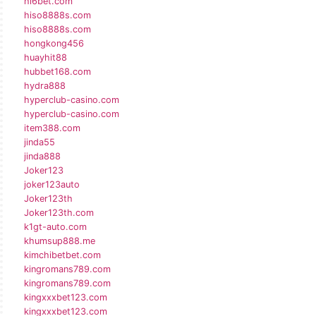
hi6bet.com
hiso8888s.com
hiso8888s.com
hongkong456
huayhit88
hubbet168.com
hydra888
hyperclub-casino.com
hyperclub-casino.com
item388.com
jinda55
jinda888
Joker123
joker123auto
Joker123th
Joker123th.com
k1gt-auto.com
khumsup888.me
kimchibetbet.com
kingromans789.com
kingromans789.com
kingxxxbet123.com
kingxxxbet123.com