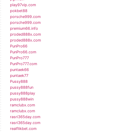
play97vip.com
pokbet88
porsche999.com
porsche999.com
premium66.info
proded888x.com
proded888x.com
PunPro66
PunPro66.com
PunPro777
PunPro777.com
puntaek66
puntaek77
Pussy888
pussy888fun
pussy888play
pussy888win
ramclubx.com
ramclubx.com
rasri365day.com
rasri365day.com
realflikbet.com