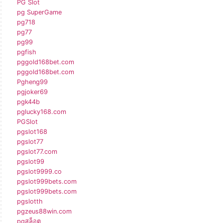
PG Slot
pg SuperGame
pg718
pg77
pg99
pgfish
pggold168bet.com
pggold168bet.com
Pgheng99
pgjoker69
pgk44b
pglucky168.com
PGSlot
pgslot168
pgslot77
pgslot77.com
pgslot99
pgslot9999.co
pgslot999bets.com
pgslot999bets.com
pgslotth
pgzeus88win.com
pgสล็อต