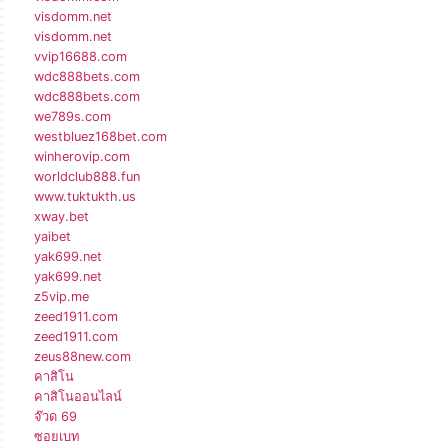
visdomm.net
visdomm.net
vvip16688.com
wdc888bets.com
wdc888bets.com
we789s.com
westbluez168bet.com
winherovip.com
worldclub888.fun
www.tuktukth.us
xway.bet
yaibet
yak699.net
yak699.net
z5vip.me
zeed1911.com
zeed1911.com
zeus88new.com
คาสิโน
คาสิโนออนไลน์
จ๊วด 69
ซอยเบท