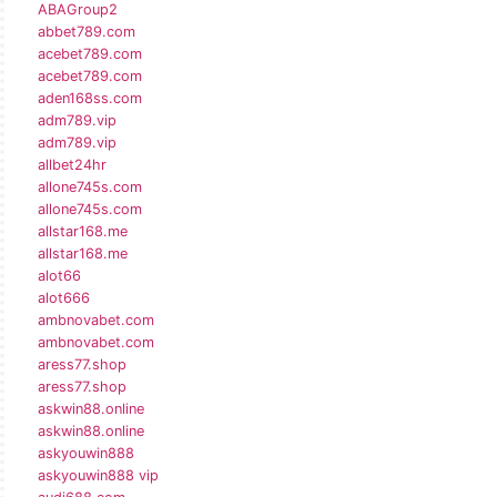
ABAGroup2
abbet789.com
acebet789.com
acebet789.com
aden168ss.com
adm789.vip
adm789.vip
allbet24hr
allone745s.com
allone745s.com
allstar168.me
allstar168.me
alot66
alot666
ambnovabet.com
ambnovabet.com
aress77.shop
aress77.shop
askwin88.online
askwin88.online
askyouwin888
askyouwin888 vip