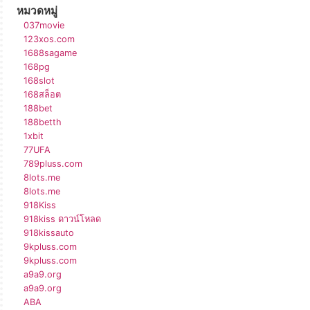
หมวดหมู่
037movie
123xos.com
1688sagame
168pg
168slot
168สล็อต
188bet
188betth
1xbit
77UFA
789pluss.com
8lots.me
8lots.me
918Kiss
918kiss ดาวน์โหลด
918kissauto
9kpluss.com
9kpluss.com
a9a9.org
a9a9.org
ABA