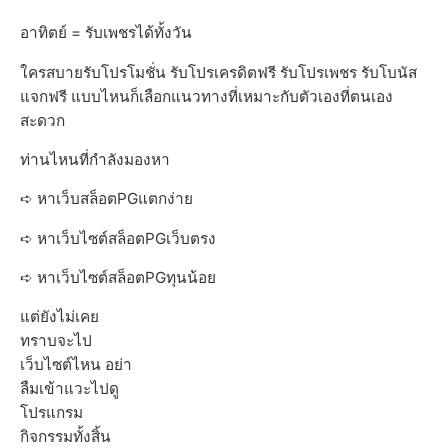
อาทิตย์ = รับเพชรได้ทั้งวัน
ใครสบายรับโปรโมชั่น รับโปรเครดิตฟรี รับโปรเพชร รับโบนัส
แจกฟรี แบบไหนก็เลือกแนวทางที่เหมาะกับตัวเองที่ตนเอง
สะดวก
ท่านไหนที่กำลังมองหา
➪ หาเว็บสล็อตPGแตกง่าย
➪ หาเว็บไซต์สล็อตPGเว็บตรง
➪ หาเว็บไซต์สล็อตPGทุนน้อย
แต่ยังไม่เคย
ทราบจะไป
เว็บไซต์ไหน อย่า
ลืมเข้าแวะไปดู
โปรแกรม
กิจกรรมทั้งสิ้น