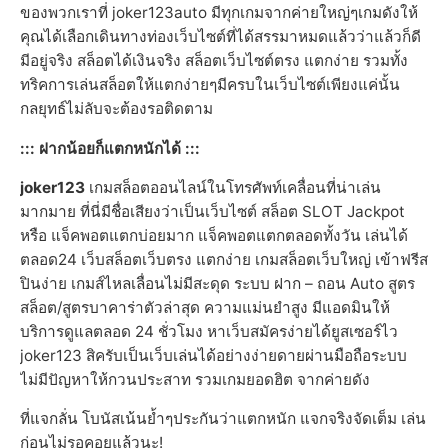
ของพวกเราที่ joker123auto มีทุกเกมจากค่ายใหญ่ๆเกมดังให้
คุณได้เลือกเดินทางท่องเว็บไซต์ที่ได้สรรมาหมดแล้วว่าแล้วก็ดี
มีอยู่จริง สล็อตได้เงินจริง สล็อตเว็บไซต์ตรง แตกง่าย รวมทั้ง
ทริคการเล่นสล็อตให้แตกง่ายๆมีครบในเว็บไซต์เพียงแค่นั้น
กลยุทธ์ไม่ลับจะต้องรอติดตาม
::: ฝากน้อยก็แตกหนักได้ :::
joker123
เกมสล็อตออนไลน์ในโทรศัพท์เคลื่อนที่น่าเล่น
มากมาย ที่นี่มีชื่อเสียงว่าเป็นเว็บไซต์ สล็อต SLOT Jackpot
หรือ แจ็คพอตแตกบ่อยมาก แจ็คพอตแตกตลอดทั้งวัน เล่นได้
ตลอด24 เว็บสล็อตเว็บตรง แตกง่าย เกมสล็อตเว็บใหญ่ เข้าฟรีส
ปินง่าย เกมส์ไหลเลื่อนไม่มีสะดุด ระบบ ฝาก – ถอน Auto สูตร
สล็อต/สูตรบาคาร่าตัวล่าสุด ความแม่นยำสูง มีแอดมินให้
บริการดูแลตลอด 24 ชั่วโมง หาเว็บสมัครง่ายได้ยูสเซอร์ไว
joker123 สิครับเป็นเว็บเล่นได้อย่างง่ายดายผ่านมือถือระบบ
ไม่มีปัญหาให้กวนประสาท รวมเกมยอดฮิต จากค่ายดัง
ที่แจกลั่น โบนัสเน้นย้ำๆประกันว่าแตกหนัก แจกจริงจัดเต็ม เล่น
ก่อนไม่รอคอยแล้วนะ!