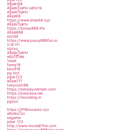
สล็อต168
สล็อตเว็บตรง แตกง่าย
สล็อตเว็บตรง
สล็อต66
https://www.jinda44.xyz
สล็อตเว็บตรง
https://bonus888.life
สล็อต888
slot99
https://www.pussy888fun.io
บาคาร่า
slotxo
สล็อตเว็บตรง
หนังโป๊ไทย
1xbet
funny18
kiss918
pg slot
joker123
สล็อต777
tokyoslot88
https://betwayvietnam.com
https://jokerasia.net
https://moodeng.in
pgslot
https://918kissauto.xyz
หนังชนโรง
sagame
joker 123
http://www.movie87hd.com
https://www.pussy888play.com