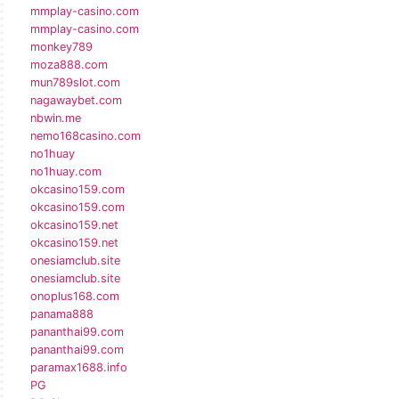
mmplay-casino.com
mmplay-casino.com
monkey789
moza888.com
mun789slot.com
nagawaybet.com
nbwin.me
nemo168casino.com
no1huay
no1huay.com
okcasino159.com
okcasino159.com
okcasino159.net
okcasino159.net
onesiamclub.site
onesiamclub.site
onoplus168.com
panama888
pananthai99.com
pananthai99.com
paramax1688.info
PG