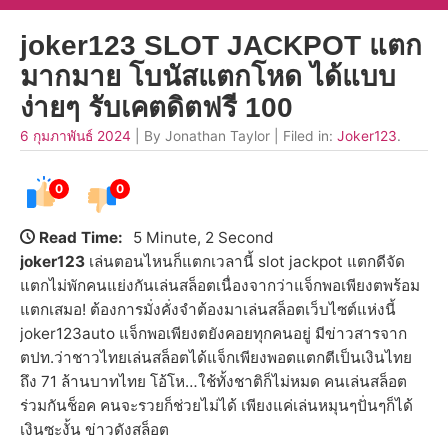
joker123 SLOT JACKPOT แตก
มากมาย โบนัสแตกโหด ได้แบบ
ง่ายๆ รับเคตดิตฟรี 100
6 กุมภาพันธ์ 2024
| By Jonathan Taylor | Filed in:
Joker123
.
0
0
Read Time:
5 Minute, 2 Second
joker123
เล่นตอนไหนก็แตกเวลานี้ slot jackpot แตกดีจัด
แตกไม่พักคนแย่งกันเล่นสล็อตเนื่องจากว่าแจ็กพอเพียงตพร้อม
แตกเสมอ! ต้องการมั่งคั่งจำต้องมาเล่นสล็อตเว็บไซต์แห่งนี้
joker123auto แจ็กพอเพียงตยังคอยทุกคนอยู่ มีข่าวสารจาก
ตปท.ว่าชาวไทยเล่นสล็อตได้แจ็กเพียงพอตแตกตีเป็นเงินไทย
ถึง 71 ล้านบาทไทย โอ้โห…ใช้ทั้งชาติก็ไม่หมด คนเล่นสล็อต
ร่วมกันช็อค คนจะรวยก็ช่วยไม่ได้ เพียงแค่เล่นหมุนๆปั่นๆก็ได้
เงินซะงั้น ข่าวดังสล็อต