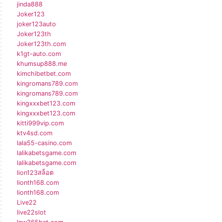
jinda888
Joker123
joker123auto
Joker123th
Joker123th.com
k1gt-auto.com
khumsup888.me
kimchibetbet.com
kingromans789.com
kingromans789.com
kingxxxbet123.com
kingxxxbet123.com
kitti999vip.com
ktv4sd.com
lala55-casino.com
lalikabetsgame.com
lalikabetsgame.com
lion123สล็อต
lionth168.com
lionth168.com
Live22
live22slot