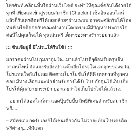
โทรศัพท์เคลื่อนที่หรือผ่านเว็บไซต์ จะทำให้คุณเช็คอินได้ง่ายได้
ทุกที่ เพียงแต่เข้าสู่ระบบสมาชิก (Chackin) เช็คอินออนไลน์
แล้วก็รับเครดิตฟรีได้เลยกล้วยๆผ่านระบบ อาจจะคลิกรับได้โดย
ทันที หรือติดต่อกับคณะทำงานโดยตรงแม้มีปัญหาประการใด
ต่อนี้ไปคุณก็จะได้ ทุนเล่นฟรี เต็มๆช่องทางร่ำรวยมาแล้ว
::: ซินเจียยู่อี่ มีโปร…ให้รีบใช้ ! :::
มกราคมผ่านไป กุมภากุมใจ…มาแล้วโปรดีๆต้อนรับตรุษจีน
วาเลนไทน์ จัดแจงรับอั่งเปา แต๊ะเอียโปรจุใจแจกจุกๆของขวัญ
โปรแทนใจกันไปเลย ติดตามโปรโมชั่นให้ดีดี เทศกาลที่ทุกคน
คอย มีทางเลือกแนะนำสำหรับการได้รับโปร กักตุนได้เก็บ เก็บ
โปรให้คุ้มสบายกระเป๋า บอกเลยว่าไม่เก็บโปรไม่ได้แล้วนะ
– อยากได้แอดไลน์มา แอดปุ๊บรับปั๊บ สิทธิพิเศษสำหรับสมาชิก
ฟรี….
– สมัครเอง กดรับเองก็ได้เช่นเดียวกัน ไม่ว่าจะเป็นโปรเครดิต
ฟรีต่างๆ….ที่มีแจก