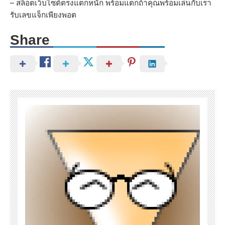
– สล็อตเว็บไซต์ตรงแตกหนัก พร้อมแตกถ้าคุณพร้อมเล่นกับเรา
รับเลขแจ็กเพียงพอต
Share