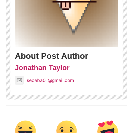
About Post Author
Jonathan Taylor
seoaba01@gmail.com