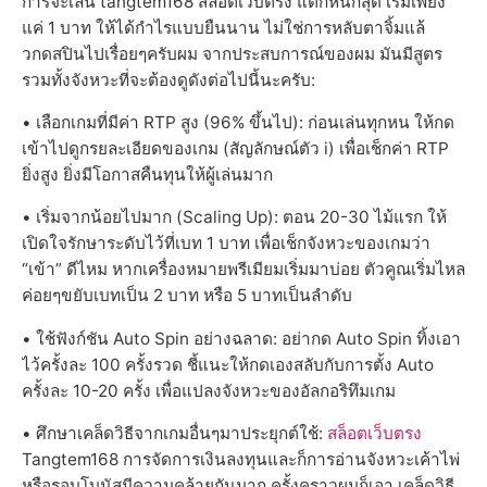
การจะเล่น tangtem168 สล็อตเว็บตรง แตกหนักสุด เริ่มเพียง
แค่ 1 บาท ให้ได้กำไรแบบยืนนาน ไม่ใช่การหลับตาจิ้มแล้
วกดสปินไปเรื่อยๆครับผม จากประสบการณ์ของผม มันมีสูตร
รวมทั้งจังหวะที่จะต้องดูดังต่อไปนี้นะครับ:
• เลือกเกมที่มีค่า RTP สูง (96% ขึ้นไป): ก่อนเล่นทุกหน ให้กด
เข้าไปดูกรยละเอียดของเกม (สัญลักษณ์ตัว i) เพื่อเช็กค่า RTP
ยิ่งสูง ยิ่งมีโอกาสคืนทุนให้ผู้เล่นมาก
• เริ่มจากน้อยไปมาก (Scaling Up): ตอน 20-30 ไม้แรก ให้
เปิดใจรักษาระดับไว้ที่เบท 1 บาท เพื่อเช็กจังหวะของเกมว่า
“เข้า” ดีไหม หากเครื่องหมายพรีเมียมเริ่มมาบ่อย ตัวคูณเริ่มไหล
ค่อยๆขยับเบทเป็น 2 บาท หรือ 5 บาทเป็นลำดับ
• ใช้ฟังก์ชัน Auto Spin อย่างฉลาด: อย่ากด Auto Spin ทิ้งเอา
ไว้ครั้งละ 100 ครั้งรวด ชี้แนะให้กดเองสลับกับการตั้ง Auto
ครั้งละ 10-20 ครั้ง เพื่อแปลงจังหวะของอัลกอริทึมเกม
• ศึกษาเคล็ดวิธีจากเกมอื่นๆมาประยุกต์ใช้:
สล็อตเว็บตรง
Tangtem168 การจัดการเงินลงทุนและก็การอ่านจังหวะเค้าไพ่
หรือรอบโบนัสมีความคล้ายกันมาก ครั้งคราวผมก็เอา เคล็ดวิธี