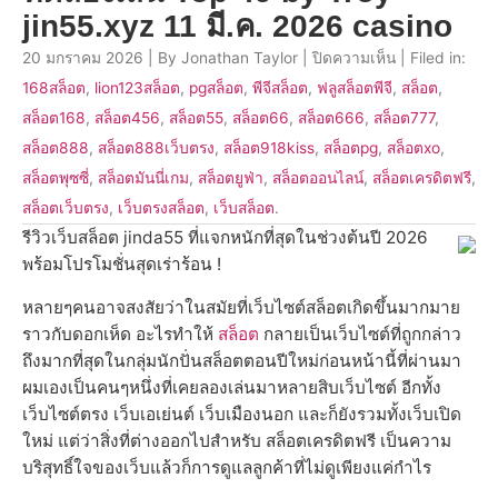
jin55.xyz 11 มี.ค. 2026 casino
20 มกราคม 2026 | By Jonathan Taylor |
ปิดความเห็น
| Filed in:
168สล็อต
,
lion123สล็อต
,
pgสล็อต
,
พีจีสล็อต
,
ฟลูสล็อตพีจี
,
สล็อต
,
สล็อต168
,
สล็อต456
,
สล็อต55
,
สล็อต66
,
สล็อต666
,
สล็อต777
,
สล็อต888
,
สล็อต888เว็บตรง
,
สล็อต918kiss
,
สล็อตpg
,
สล็อตxo
,
สล็อตพุซซี่
,
สล็อตมันนี่เกม
,
สล็อตยูฟ่า
,
สล็อตออนไลน์
,
สล็อตเครดิตฟรี
,
สล็อตเว็บตรง
,
เว็บตรงสล็อต
,
เว็บสล็อต
.
รีวิวเว็บสล็อต jinda55 ที่แจกหนักที่สุดในช่วงต้นปี 2026
พร้อมโปรโมชั่นสุดเร่าร้อน !
หลายๆคนอาจสงสัยว่าในสมัยที่เว็บไซต์สล็อตเกิดขึ้นมากมาย
ราวกับดอกเห็ด อะไรทำให้
สล็อต
กลายเป็นเว็บไซต์ที่ถูกกล่าว
ถึงมากที่สุดในกลุ่มนักปั่นสล็อตตอนปีใหม่ก่อนหน้านี้ที่ผ่านมา
ผมเองเป็นคนๆหนึ่งที่เคยลองเล่นมาหลายสิบเว็บไซต์ อีกทั้ง
เว็บไซต์ตรง เว็บเอเย่นต์ เว็บเมืองนอก และก็ยังรวมทั้งเว็บเปิด
ใหม่ แต่ว่าสิ่งที่ต่างออกไปสำหรับ สล็อตเครดิตฟรี เป็นความ
บริสุทธิ์ใจของเว็บแล้วก็การดูแลลูกค้าที่ไม่ดูเพียงแค่กำไร