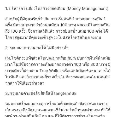
1. บริหารการเสี่ยงได้อย่างยอดเยี่ยม (Money Management)
สำหรับผู้ที่มีทุนทรัพย์จำกัด การเริ่มต้นที่ 1 บาทต่อการสปิน 1
ครั้ง มีความหมายว่าถ้าคุณมีทุน 100 บาท คุณจะมีโอกาสสปิน
ถึง 100 ครั้ง! ซึ่งตามสถิติแล้ว การสปินสม่ำเสมอ 100 ครั้ง ได้
โอกาสสูงมากที่คุณจะเข้าสู่ช่วงโบนัสหรือฟรีสปินของเกม
2. ระบบฝาก-ถอน ออโต้ ไม่มีอย่างต่ำ
เว็บไซต์ตรงแท้ๆส่วนใหญ่จะมาพร้อมกับระบบการเงินที่นำสมัย
มาก ไม่มีข้อจำกัดว่าจะต้องฝากอย่างต่ำ 100 หรือ 300 บาท มี
บาทเดียวก็ฝากผ่าน True Wallet หรือแอปพลิเคชันธนาคารได้
ในทันที และก็เวลาถอนก็รวดเร็ว ไม่ต้องรอคอยแอดไม่นอนุมัว่
ากล่าวให้เสียเวล่ำเวลา
3. รวมเกมค่ายดังลิขสิทธิ์แท้ tangtem168
หมดห่วงเรื่องเกมกระตุก หรือเกมค้างตอนกำลังจะชนะ เพราะ
เว็บตรงจะดึงสัญญาณสดจากเซิร์ฟเวอร์หลักของค่ายเกม ทำให้
ทุกผู้กระทำดสปินลื่นไหล และก็ให้อัตราการชำระเงินรางวัล