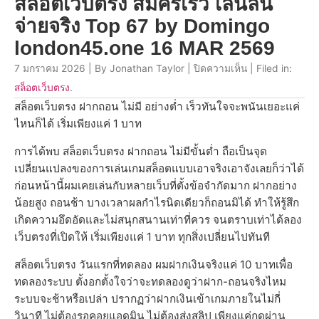
สล็อตเว็บตรง สมัครเร็ว เล่นลื่น
จ่ายจริง Top 67 by Domingo
london45.one 16 MAR 2569
7 มกราคม 2026 | By Jonathan Taylor |
ปิดความเห็น
| Filed in:
สล็อตเว็บตรง
.
สล็อตเว็บตรง ฝากถอน ไม่มี อย่างต่ำ เร็วทันใจจะพนันเยอะแค่
ไหนก็ได้ เริ่มเพียงแค่ 1 บาท
การได้พบ สล็อตเว็บตรง ฝากถอน ไม่มีขั้นต่ำ ถือเป็นจุด
เปลี่ยนแปลงของการเล่นเกมสล็อตแบบเอาจริงเอาจังเลยก็ว่าได้
ก่อนหน้านี้ผมเคยเล่นกับหลายเว็บที่ตั้งข้อจำกัดมาก ฝากอย่าง
น้อยสูง ถอนช้า บางเวลาผลกำไรนิดเดียวก็ถอนมิได้ ทำให้รู้สึก
เกิดความอึดอัดและไม่สนุกสนานเท่าที่ควร จนตราบเท่าได้ลอง
เว็บตรงที่เปิดให้ เริ่มเพียงแค่ 1 บาท ทุกสิ่งเปลี่ยนไปทันที
สล็อตเว็บตรง วันแรกที่ทดลอง ผมฝากเงินจริงแค่ 10 บาทเพื่อ
ทดลองระบบ ตั้งอกตั้งใจว่าจะทดลองดูว่าฝาก-ถอนจริงไหม
ระบบจะช้าหรือเปล่า ปรากฏว่าฝากเงินเข้าเกมภายในไม่กี่
วินาที ไม่ต้องรอคอยแอดมิน ไม่ต้องส่งสลิป เพียงแค่กดผ่าน