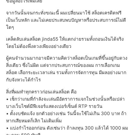
ข้อมูลอะไรเพิ่มเลย
จากวันนั้นจนกระทั่งขณะนี้ ผมเปลี่ยนมาใช้ สล็อตเครดิตฟรี
เป็นเว็บหลัก และไม่เคยประสบพบปัญหาหรือประสบการณ์ไม่ดี
ใดๆ
เคล็ดลับเล่นสล็อต jinda55 ให้แตกง่ายรวมทั้งถอนเงินได้จริง
โดยไม่ต้องพึ่งดวงเพียงอย่างเดียว
ผู้คนจำนวนมากอาจมีความคิดว่าสล็อตเป็นเกมที่ขึ้นอยู่กับดวง
สิ่งเดียว ซึ่งไม่ผิด แต่จากประสบการณ์ของผม การเลือกเกม
สล็อต เลือกระยะเวลาเล่น รวมทั้งการจัดการทุน มีผลอย่างมาก
กับจังหวะได้กำไร
สิ่งที่ผมทำทุกคราวก่อนเล่นสล็อต คือ
• เช็กว่าเกมที่กำลังจะเล่นมีอัตราการแจกในช่วงนั้นหรือเปล่า
บางเว็บไซต์มีฟีเจอร์แสดงเปอร์เซ็นต์ RTP รายวัน
• ตั้งงบชัดแจ้ง ยกตัวอย่างเช่น วันนี้จะใช้ไม่เกิน 300 บาท ถ้า
หากเสียหมดก็เลิก ไม่เติมเพิ่ม
• แบ่งกำไรออกก่อน ดังเช่นว่า ถ้าลงทุน 300 แล้วได้ 1000 ผม