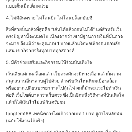
แบบเต็มเม็ดเต็มหน่วย
4. ไม่มีอันตราย ไม่โดนบิด ไม่โดนบล็อกบัญชี
สิ่งที่สายปั่นกลัวที่สุดคือ “เล่นได้แล้วถอนไม่ได้” แต่สำหรับเว็บ
ตรงปัญหานี้จะหมดไป เนื่องจากว่าเขามีฐานการเงินที่มั่นอาจ
จะมาก ถึงแม้ว่าจะคุณเบท 1 บาทแล้วแจ็กพอเพียงตแตกหลัก
แสน เขาก็จ่ายจริงทุกบาททุกสตางค์
5. มีตัวช่วยเสริมและกิจกรรมให้ร่วมบันเทิงใจ
เว้นเสียแต่เกมสล็อตแล้ว เว็บตรงมักจะมีทางเลือกแล้วก็ความ
สนุกสนานอื่นๆควบคู่ไปด้วย สำหรับวันไหนที่ผมเบื่อๆสล็อต
หรืออยากเปลี่ยนบรรยากาศไปลุ้นไพ่ ผมก็มักจะแวะไปทำเงิน
ต่อที่ เว็บไซต์บาคาร่าเว็บตรง ซึ่งเป็นอีกหนึ่งวิถีทางที่บันเทิงใจ
แล้วก็ได้เงินไวไม่แพ้กันครับผม
tangtem168 เทคนิคการไต่เต้าจากเบท 1 บาท สู่กำไรหลักพัน
(ฉบับใช้งานได้จริง)