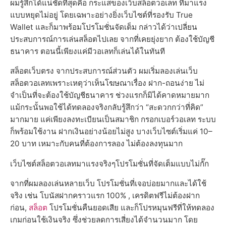
ผมรู้สึกได้แน่ชัดที่สุดคือ กระแสของเว็บสล็อตวอเลท ที่มาแรง
แบบหยุดไม่อยู่ โดยเฉพาะอย่างยิ่งเว็บไซต์ที่รองรับ True
Wallet และก็มาพร้อมโปรโมชั่นจัดเต็ม กล่าวได้ว่าเปลี่ยน
ประสบการณ์การเล่นสล็อตไปเลย จากที่เคยยุ่งยาก ต้องใช้บัญชี
ธนาคาร ตอนนี้เพียงแค่มีวอเลทก็เล่นได้ในทันที
สล็อตเว็บตรง จากประสบการณ์ส่วนตัว ผมเริ่มลองเล่นเว็บ
สล็อตวอเลทเพราะเหตุว่าเห็นโฆษณาเรื่อง ฝาก-ถอนง่าย ไม่
จำเป็นที่จะต้องใช้บัญชีธนาคาร ช่วงแรกก็มิได้คาดหมายมาก
แม้กระนั้นพอใช้ได้ทดลองจริงกลับรู้สึกว่า “สะดวกกว่าที่คิด”
มากมาย แค่เพียงลงทะเบียนเป็นสมาชิก กรอกเบอร์วอเลท ระบบ
ก็พร้อมใช้งาน ฝากเงินอย่างน้อยไม่สูง บางเว็บไซต์เริ่มแค่ 10–
20 บาท เหมาะกับคนที่ต้องการลอง ไม่ต้องลงทุนมาก
เว็บไซต์สล็อตวอเลทมาแรงจริงๆโปรโมชั่นที่จัดเต็มแบบไม่กั๊ก
จากที่ผมลองเล่นหลายเว็บ โปรโมชั่นที่เจอบ่อยมากและได้ใช้
จริง เช่น โบนัสฝากคราวแรก 100% , เครดิตฟรีไม่ต้องฝาก
ก่อน,
สล็อต
โปรโมชั่นคืนยอดเสีย และก็โปรหมุนฟรีที่ให้ทดลอง
เกมก่อนใช้เงินจริง ซึ่งช่วยลดการเสี่ยงได้จำนวนมาก โดย