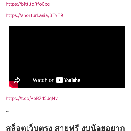
https://bitt.to/tfo0xq
https://shorturl.asia/BTvF9
https://t.co/voR7d2JqNv
…
สล็อตเว็บตรง สายฟรี งบน้อยอยาก