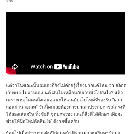
จริง
แต่ว่าในขณะนั้นผมเองก็ยังไม่ค่อยรู้เรื่องมากแค่ไหน ว่า สล็อต
เว็บตรง ไม่ผ่านเอเย่นต์ มันไม่เหมือนกับเว็บทั่วไปยังไง? แล้ว
เพราะเหตุใดคนถึงเสนอแนะให้เล่นกับเว็บไซต์ที่รองรับ “ฝาก
ถอนผ่านวอเลท” วันนี้ผมเลยต้องการมาเล่าประสบการณ์ตรงที่
ได้ลองเล่นจริง ทั้งข้อดี จุดบกพร่อง และก็สิ่งที่ได้ศึกษา เผื่อจะ
ช่วยให้มือใหม่ตัดสินใจได้ง่ายขึ้นครับ
ย้อนไปเมื่อประมาณต้นปีก่อนหน้าที่ผ่านมา ผมเริ่มหาข้อมูล