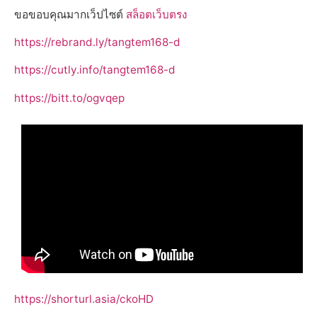
ขอขอบคุณมากเว็ปไซต์
สล็อตเว็บตรง
https://rebrand.ly/tangtem168-d
https://cutly.info/tangtem168-d
https://bitt.to/ogvqep
https://shorturl.asia/ckoHD