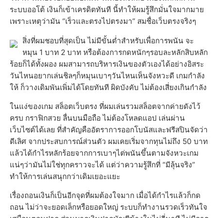
ระบบออโต้ เงินก็เข้าเครดิตทันที นี้ทำให้ผมรู้สึกมั่นใจมากมาย
เพราะเหตุว่ามัน “เร็วและตรงไปตรงมา” สมชื่อเว็บตรงจริงๆ
สิ่งที่ผมชอบที่สุดเป็น ไม่มีขั้นต่ำสำหรับเพื่อการพนัน จะ
หมุน 1 บาท 2 บาท หรือต้องการกดหนักๆรอบละหลักสิบหลัก
ร้อยก็ได้ทั้งผอง ผมสามารถบริหารเงินของตัวเองได้อย่างอิสระ
วันไหนอยากเล่นชิลๆก็หมุนเบาๆวันไหนเห็นจังหวะดี เกมกำลัง
ให้ ก็วางเดิมพันเพิ่มได้โดยทันที ผิดบังคับ ไม่ต้องเสี่ยงเกินกำลัง
ในแง่ของเกม สล็อตเว็บตรง ที่ผมเล่นรวมสล็อตจากค่ายดังไว้
ครบ กราฟิกสวย ลื่นบนมือถือ ไม่ต้องโหลดแอป เล่นผ่าน
เว็บไซต์ได้เลย ที่สำคัญคืออัตราการออกโบนัสและฟรีสปินจัดว่า
ดีเลิศ จากประสบการณ์ส่วนตัว ผมเคยเริ่มจากทุนไม่ถึง 50 บาท
แล้วได้กำไรหลักร้อยจากการเบาๆไต่พนันขึ้นตามจังหวะเกม
แน่ๆว่ามันไม่ใช่ทุกคราวจะได้ แต่ว่าความรู้สึกที่ “มีลุ้นจริง”
ทำให้การเล่นสนุกกว่าเดิมเยอะแยะ
เรื่องถอนเงินก็เป็นอีกจุดที่ผมต้องใจมาก เมื่อได้กำไรแล้วก็กด
ถอน ไม่ว่าจะยอดเล็กหรือยอดใหญ่ ระบบก็ทำงานรวดเร็วทันใจ