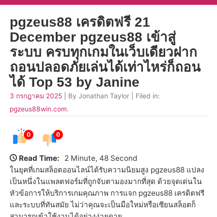
pgzeus88 เครดิตฟรี 21
December pgzeus88 เข้าสู่
ระบบ ครบทุกเกมในเว็บเดียวฝาก
ถอนปลอดภัยเล่นได้เท่าไหร่ก็ถอน
ได้ Top 53 by Janine
3 กรกฎาคม 2025
| By Jonathan Taylor | Filed in:
pgzeus88win.com
.
0
0
Read Time:
2 Minute, 48 Second
ในยุคที่เกมสล็อตออนไลน์ได้รับความนิยมสูง pgzeus88 แปลง
เป็นหนึ่งในแพลตฟอร์มที่ถูกจับตามองมากที่สุด ด้วยจุดเด่นใน
หัวข้อการให้บริการเกมคุณภาพ การแจก pgzeus88 เครดิตฟรี
และระบบที่ทันสมัย ไม่ว่าคุณจะเป็นมือใหม่หรือเซียนสล็อตก็
สามารถเข้าใช้งานได้อย่างง่ายดาย