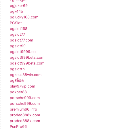
pgjoker69
pgk44b
pglucky168.com
PGSlot
pgslot168
pgslot77
pgslot77.com
pgslot99
pgslot9999.co
pgslot999bets.com
pgslot999bets.com
pgslotth
pgzeus88win.com
pgสล็อต
play97vip.com
pokbet88
porsche999.com
porsche999.com
premium66.info
proded888x.com
proded888x.com
PunPro66