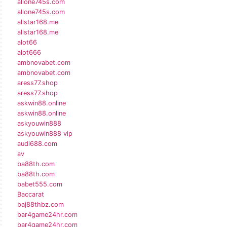
allone745s.com
allone745s.com
allstar168.me
allstar168.me
alot66
alot666
ambnovabet.com
ambnovabet.com
aress77.shop
aress77.shop
askwin88.online
askwin88.online
askyouwin888
askyouwin888 vip
audi688.com
av
ba88th.com
ba88th.com
babet555.com
Baccarat
baj88thbz.com
bar4game24hr.com
bar4game24hr.com