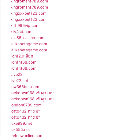
kingromans789.com
kingromans789.com
kingxxxbet123.com
kingxxxbet123.com
kitti999vip.com
ktv4sd.com
lala55-casino.com
lalikabetsgame.com
lalikabetsgame.com
lion123สล็อต
lionth168.com
lionth168.com
Live22
live22slot
lnw365bet.com
lockdown168 เข้าสู่ระบบ
lockdown168 เข้าสู่ระบบ
london6789.com
lotto432 ทางเข้า
lotto432 ทางเข้า
luke999.net
lux555.net
m4newonline.com