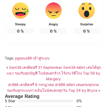
Sleepy
Angry
Surprise
0
%
0
%
0
%
Tags:
pgzeus88 เข้าสู่ระบบ
«
item38 เครดิตฟรี 31 September item38 สมัคร เล่นได้ทุก
แนว รองรับทุกบัญชี โบนัสแตกรัวๆ ไร้ประวัติโกง Top 59 by
Margery
dr888 เครดิตฟรี 6 กรกฎาคม dr888 สมัคร เล่นครบทุกเกม
รองรับทุกระบบการเงินโบนัสแตกทุกวัน Top 34 by Bryce
»
Average Rating
5 Star
0%