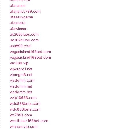
ufanance
ufanance789.com
ufasexygame
ufasnake
ufawinner
uk369clubs.com
uk369clubs.com
usa899.com
vegasisland168bet.com
vegasisland168bet.com
ver888.vip
viperpro1.net
vipmgm8.net
visdomm.com
visdomm.net
visdomm.net
vvip16688.com
wdc888bets.com
wdc888bets.com
we789s.com
westbluez168bet.com
winherovip.com