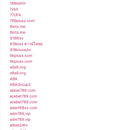
188betth
1xbit
77UFA
789pluss.com
8lots.me
8lots.me
918Kiss
918kiss ดาวน์โหลด
918kissauto
9kpluss.com
9kpluss.com
a9a9.org
a9a9.org
ABA
ABAGroup2
abbet789.com
acebet789.com
acebet789.com
aden168ss.com
adm789.vip
adm789.vip
allbet24hr