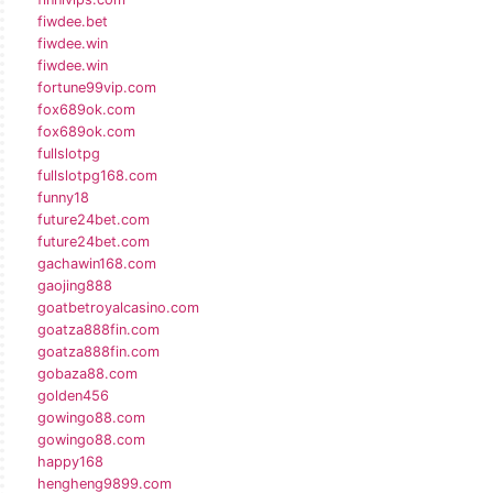
fiwdee.bet
fiwdee.win
fiwdee.win
fortune99vip.com
fox689ok.com
fox689ok.com
fullslotpg
fullslotpg168.com
funny18
future24bet.com
future24bet.com
gachawin168.com
gaojing888
goatbetroyalcasino.com
goatza888fin.com
goatza888fin.com
gobaza88.com
golden456
gowingo88.com
gowingo88.com
happy168
hengheng9899.com