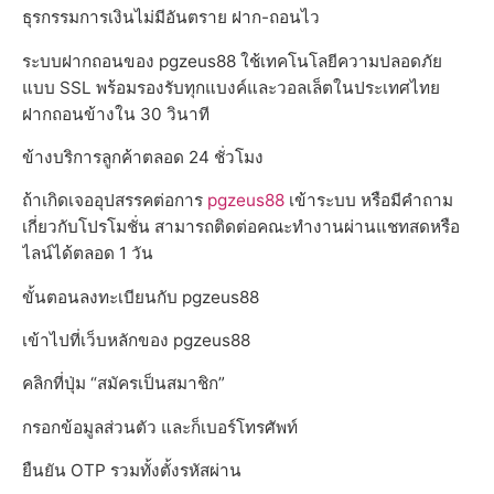
ธุรกรรมการเงินไม่มีอันตราย ฝาก-ถอนไว
ระบบฝากถอนของ pgzeus88 ใช้เทคโนโลยีความปลอดภัย
แบบ SSL พร้อมรองรับทุกแบงค์และวอลเล็ตในประเทศไทย
ฝากถอนข้างใน 30 วินาที
ข้างบริการลูกค้าตลอด 24 ชั่วโมง
ถ้าเกิดเจออุปสรรคต่อการ
pgzeus88
เข้าระบบ หรือมีคำถาม
เกี่ยวกับโปรโมชั่น สามารถติดต่อคณะทำงานผ่านแชทสดหรือ
ไลน์ได้ตลอด 1 วัน
ขั้นตอนลงทะเบียนกับ pgzeus88
เข้าไปที่เว็บหลักของ pgzeus88
คลิกที่ปุ่ม “สมัครเป็นสมาชิก”
กรอกข้อมูลส่วนตัว และก็เบอร์โทรศัพท์
ยืนยัน OTP รวมทั้งตั้งรหัสผ่าน