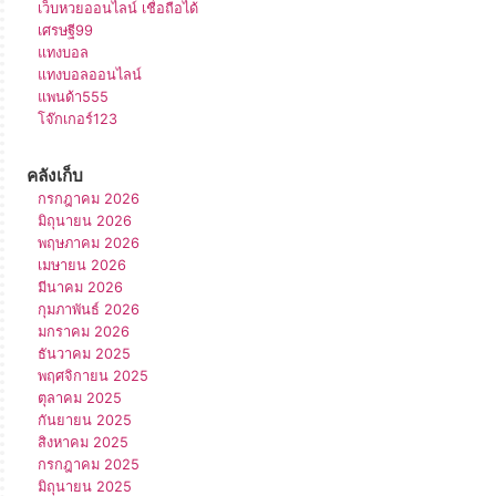
เว็บหวยออนไลน์ เชื่อถือได้
เศรษฐี99
แทงบอล
แทงบอลออนไลน์
แพนด้า555
โจ๊กเกอร์123
คลังเก็บ
กรกฎาคม 2026
มิถุนายน 2026
พฤษภาคม 2026
เมษายน 2026
มีนาคม 2026
กุมภาพันธ์ 2026
มกราคม 2026
ธันวาคม 2025
พฤศจิกายน 2025
ตุลาคม 2025
กันยายน 2025
สิงหาคม 2025
กรกฎาคม 2025
มิถุนายน 2025