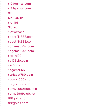
sl99games.com
sl99games.com
Slot
Slot Online
slot168
Slotxo
slotxo24hr
spbetflik888.com
spbetflik888.com
sqgame555s.com
sqgame555s.com
sretthi99
ss168vip.com
ssc168.com
ssgame666
stellabet789.com
sudyod888s.com
sudyod888s.com
sunny9999club.com
sunny9999club.net
t88golds.com
t88golds.com