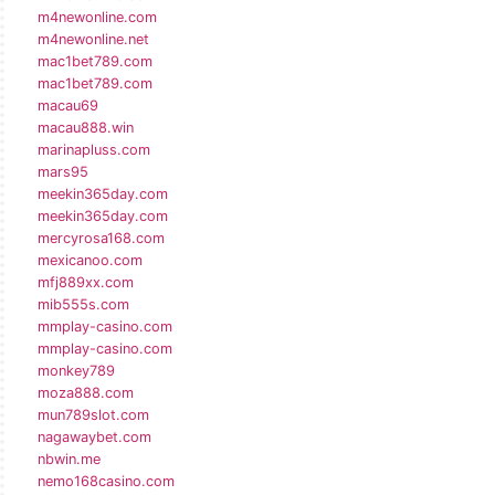
m4newonline.com
m4newonline.net
mac1bet789.com
mac1bet789.com
macau69
macau888.win
marinapluss.com
mars95
meekin365day.com
meekin365day.com
mercyrosa168.com
mexicanoo.com
mfj889xx.com
mib555s.com
mmplay-casino.com
mmplay-casino.com
monkey789
moza888.com
mun789slot.com
nagawaybet.com
nbwin.me
nemo168casino.com