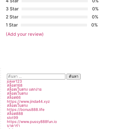
4 Star
0%
3 Star
0%
2 Star
0%
1 Star
0%
(Add your review)
joker123
สล็อต168
สล็อตเว็บตรง แตกง่าย
สล็อตเว็บตรง
สล็อต66
https://www.jinda44.xyz
สล็อตเว็บตรง
https://bonus888.life
สล็อต888
slot99
https://www.pussy888fun.io
บาคาร่า