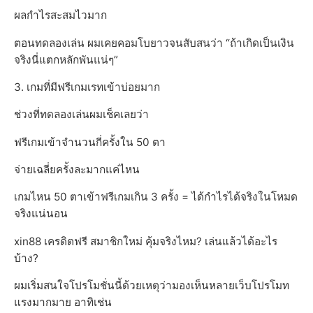
ผลกำไรสะสมไวมาก
ตอนทดลองเล่น ผมเคยคอมโบยาวจนสับสนว่า “ถ้าเกิดเป็นเงิน
จริงนี่แตกหลักพันแน่ๆ”
3. เกมที่มีฟรีเกมเรทเข้าบ่อยมาก
ช่วงที่ทดลองเล่นผมเช็คเลยว่า
ฟรีเกมเข้าจำนวนกี่ครั้งใน 50 ตา
จ่ายเฉลี่ยครั้งละมากแค่ไหน
เกมไหน 50 ตาเข้าฟรีเกมเกิน 3 ครั้ง = ได้กำไรได้จริงในโหมด
จริงแน่นอน
xin88 เครดิตฟรี สมาชิกใหม่ คุ้มจริงไหม? เล่นแล้วได้อะไร
บ้าง?
ผมเริ่มสนใจโปรโมชั่นนี้ด้วยเหตุว่ามองเห็นหลายเว็บโปรโมท
แรงมากมาย อาทิเช่น