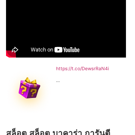
https://t.co/DewsrRaN4i
…
สล็อต สล็อต บาคาร่า การันตี