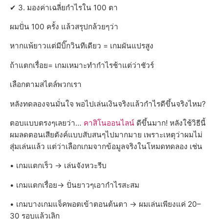
✔ 3. มองค่าเฉลี่ยกำไรใน 100 ตา
ผมปั่น 100 ครั้ง แล้วสรุปกล้วยๆว่า
หากแพ้ยาวแต่มีบิ๊กวินทีเดียว = เกมผันแปรสูง
ถ้าแตกเรื่อย= เกมเหมาะทำกำไรช้าแต่ว่าชัวร์
เลือกตามสไตล์พวกเรา
หลังทดลองจนมั่นใจ พอไปเล่นเงินจริงแล้วกำไรดีขึ้นจริงไหม?
ตอบแบบตรงๆเลยว่า…
คาสิโนออนไลน์
ดีขึ้นมาก! หลังใช้วิธีนี้
ผมลดตอนเสียตังค์แบบสับสนๆไปมากมาย เพราะเหตุว่าผมไม่
สุ่มเล่นแล้ว แต่ว่าเลือกเกมจากข้อมูลจริงในโหมดทดลอง เช่น
• เกมแตกเร็ว → เล่นจังหวะรีบ
• เกมแตกเรื่อย→ ปั่นยาวๆเอากำไรสะสม
• เกมบางเกมแจ็คพอตเข้าตอนต้นตา → ผมเล่นเพียงแค่ 20–
30 รอบแล้วเลิก