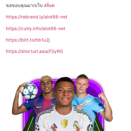
ขอขอบคุณมากเว็บ
สล็อต
https://rebrand.ly/alot66-net
https://cutly.info/alot66-net
https://bitt.to/hb1u2j
https://shorturl.asia/f3yRG