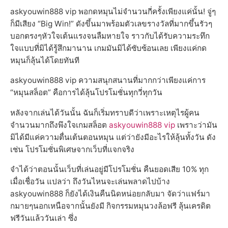
askyouwin888 vip พอกดหมุนไม่จำนวนกี่ครั้งเพียงแค่นั้น! จู่ๆ
ก็มีเสียง “Big Win!” ดังขึ้นมาพร้อมตัวเลขรางวัลที่มากขึ้นรัวๆ
บอกตรงๆหัวใจเต้นแรงจนลืมหายใจ ราวกับได้รับความระทึก
ใจแบบที่มิได้รู้สึกมานาน เกมมันมิได้ซับซ้อนเลย เพียงแค่กด
หมุนก็ลุ้นได้โดยทันที
askyouwin888 vip ความสนุกสนานที่มากกว่าเพียงแค่การ
“หมุนสล็อต” คือการได้ลุ้นโปรโมชั่นทุกวี่ทุกวัน
หลังจากเล่นได้วันนั้น ฉันก็เริ่มทราบดีว่าเพราะเหตุไรผู้คน
จำนวนมากถึงพึงใจเกมสล็อต
askyouwin888 vip
เพราะว่ามัน
มิได้มีแค่ความตื่นเต้นตอนหมุน แต่ว่ายังมีอะไรให้ลุ้นทั้งวัน ดัง
เช่น โปรโมชั่นพิเศษจากเว็บที่แจกจริง
จำได้ว่าตอนนั้นเว็บที่เล่นอยู่มีโปรโมชั่น คืนยอดเสีย 10% ทุก
เมื่อเชื่อวัน แปลว่า ถึงวันไหนจะเล่นพลาดไปบ้าง
askyouwin888 ก็ยังได้เงินคืนนิดหน่อยกลับมา จัดว่าแฟร์มา
กมายๆนอกเหนือจากนั้นยังมี กิจกรรมหมุนวงล้อฟรี ลุ้นเครดิต
ฟรีวันแล้ววันเล่า ซึ่ง