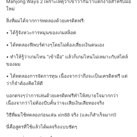
Mahjong Ways 2 เพราะเหตุว่าเขาว่ากันว่าแตกง่ายสำหรับมือ
ใหม่
สิ่งที่ผมได้จากการทดลองด้วยเครดิตฟรี:
• ได้รู้จังหวะการหมุนของเกมสล็อต
• ได้ทดลองฟีพบร์ต่างๆโดยไม่ต้องเสี่ยงเงินตนเอง
• ทำให้รู้ว่าเกมไหน “เข้ามือ” แล้วก็เกมไหนไม่เหมาะกับสไตล์
ของผม
• ได้ทดลองการจัดการทุน เนื่องจากว่าถึงจะเป็นเครดิตฟรี แต่
ว่าก็จำต้องคิดให้ดี
บอกตรงๆว่าการเล่นด้วยเครดิตฟรีทำให้สบายใจมากกว่า
เนื่องจากว่าไม่ต้องบีบคั้นว่าจะเสียเงินเสียทองจริง
วิธีที่ผมใช้ทดลองก่อนเล่น xin88 จริง (และก็สำเร็จมาก!)
นี่คือสูตรที่ใช้แล้วได้ผลจริงแบบชัดๆ