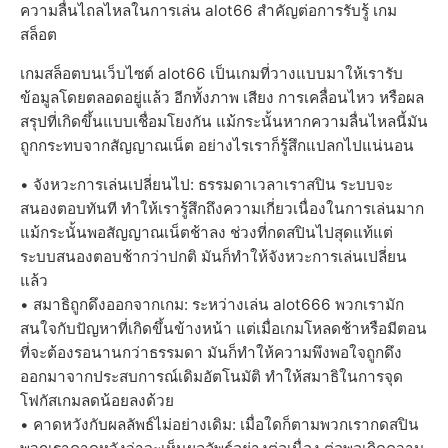
ความลื่นไถลไหลในการเล่น alot66 สำคัญต่อการรับรู้ เกม
สล็อต
เกมสล็อตบนเว็บไซต์ alot66 เป็นเกมที่วางแบบมาให้เรารับ
ข้อมูลโดยตลอดอยู่แล้ว อีกทั้งภาพ เสียง การเคลื่อนไหว หรือผล
สรุปที่เกิดขึ้นแบบเชื่อมโยงกัน แม้กระนั้นหากความลื่นไหลนี้มัน
ถูกกระทบจากสัญญาณเน็ต อย่างไรเราก็รู้สึกแปลกไปแน่นอน
• จังหวะการเล่นเปลี่ยนไป: ธรรมดาเวลาเราสปิน ระบบจะ
สนองตอบทันที ทำให้เรารู้สึกถึงความเกี่ยวเนื่องในการเล่นมาก
แม้กระนั้นพอสัญญาณเน็ตช้าลง ช่วงที่กดสปินไปสุดแท้แต่
ระบบสนองตอบช้ากว่าปกติ มันก็ทำให้จังหวะการเล่นเปลี่ยน
แล้ว
• สมาธิถูกดึงออกจากเกม: ระหว่างเล่น alot666 พวกเรามัก
สนใจกับปัญหาที่เกิดขึ้นข้างหน้า แต่เมื่อเกมโหลดช้าหรือมีตอน
ที่จะต้องรอนานกว่าธรรมดา มันก็ทำให้ความพึงพอใจถูกดึง
ออกมาจากประสบการณ์เดิมอัตโนมัติ ทำให้สมาธิในการจุด
โฟกัสเกมลดน้อยลงด้วย
• คาดหวังกับผลลัพธ์ไม่อย่างเดิม: เมื่อใดก็ตามพวกเรากดสปิน