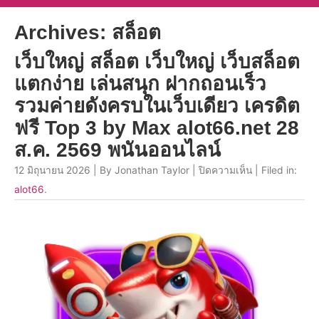
Archives: สล็อต
เว็บใหญ่ สล็อต เว็บใหญ่ เว็บสล็อต
แตกง่าย เล่นสนุก ฝากถอนเร็ว
รวมค่ายดังครบในเว็บเดียว เครดิต
ฟรี Top 3 by Max alot66.net 28
ส.ค. 2569 พนันออนไลน์
12 มิถุนายน 2026 | By Jonathan Taylor |
ปิดความเห็น
| Filed in:
alot66
.