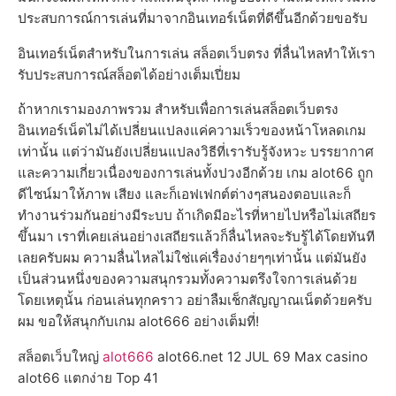
ประสบการณ์การเล่นที่มาจากอินเทอร์เน็ตที่ดีขึ้นอีกด้วยขอรับ
อินเทอร์เน็ตสำหรับในการเล่น สล็อตเว็บตรง ที่ลื่นไหลทำให้เรา
รับประสบการณ์สล็อตได้อย่างเต็มเปี่ยม
ถ้าหากเรามองภาพรวม สำหรับเพื่อการเล่นสล็อตเว็บตรง
อินเทอร์เน็ตไม่ได้เปลี่ยนแปลงแค่ความเร็วของหน้าโหลดเกม
เท่านั้น แต่ว่ามันยังเปลี่ยนแปลงวิธีที่เรารับรู้จังหวะ บรรยากาศ
และความเกี่ยวเนื่องของการเล่นทั้งปวงอีกด้วย เกม alot66 ถูก
ดีไซน์มาให้ภาพ เสียง และก็เอฟเฟกต์ต่างๆสนองตอบและก็
ทำงานร่วมกันอย่างมีระบบ ถ้าเกิดมีอะไรที่หายไปหรือไม่เสถียร
ขึ้นมา เราที่เคยเล่นอย่างเสถียรแล้วก็ลื่นไหลจะรับรู้ได้โดยทันที
เลยครับผม ความลื่นไหลไม่ใช่แค่เรื่องง่ายๆๆเท่านั้น แต่มันยัง
เป็นส่วนหนึ่งของความสนุกรวมทั้งความตรึงใจการเล่นด้วย
โดยเหตุนั้น ก่อนเล่นทุกคราว อย่าลืมเช็กสัญญาณเน็ตด้วยครับ
ผม ขอให้สนุกกับเกม alot666 อย่างเต็มที่!
สล็อตเว็บใหญ่
alot666
alot66.net 12 JUL 69 Max casino
alot66 แตกง่าย Top 41