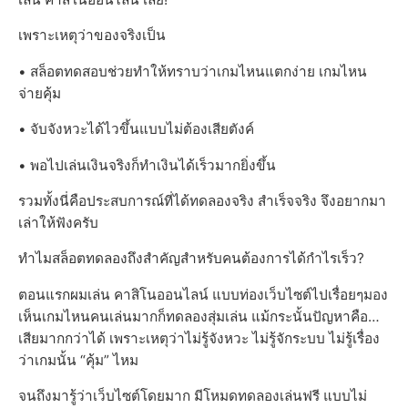
เพราะเหตุว่าของจริงเป็น
• สล็อตทดสอบช่วยทำให้ทราบว่าเกมไหนแตกง่าย เกมไหน
จ่ายคุ้ม
• จับจังหวะได้ไวขึ้นแบบไม่ต้องเสียตังค์
• พอไปเล่นเงินจริงก็ทำเงินได้เร็วมากยิ่งขึ้น
รวมทั้งนี่คือประสบการณ์ที่ได้ทดลองจริง สำเร็จจริง จึงอยากมา
เล่าให้ฟังครับ
ทำไมสล็อตทดลองถึงสำคัญสำหรับคนต้องการได้กำไรเร็ว?
ตอนแรกผมเล่น คาสิโนออนไลน์ แบบท่องเว็บไซต์ไปเรื่อยๆมอง
เห็นเกมไหนคนเล่นมากก็ทดลองสุ่มเล่น แม้กระนั้นปัญหาคือ…
เสียมากกว่าได้ เพราะเหตุว่าไม่รู้จังหวะ ไม่รู้จักระบบ ไม่รู้เรื่อง
ว่าเกมนั้น “คุ้ม” ไหม
จนถึงมารู้ว่าเว็บไซต์โดยมาก มีโหมดทดลองเล่นฟรี แบบไม่