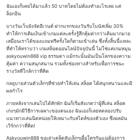
ฉันเองก็เคยได้มาแล้ว 50 บาทโดยไม่ต้องทำอะไรเลย แค่
ล็อกอิน
บางวันเว็บยังจัดอีเวนต์ ฝากแรกของวันรับโบนัสเพิ่ม 30%
ทำให้การเติมเงินเข้าเกมแต่ละครั้งรู้สึกคุ้มค่ากว่าเดิมมากมาย
เสมือนเราได้ของแถมฟรีครั้งใดก็ตามเข้าเล่น ซึ่งทั้งสิ้นนี้แหละ
ที่ทำให้ทราบว่า เกมสล็อตออนไลน์ปัจจุบันนี้ ไม่ใช่แค่เกมหมุน
askyouwin888 vip ธรรมดา แม้กระนั้นมันเป็นโลกของความ
คุ้มค่า ความสนุกสนาน รวมทั้งช่องทางสำหรับเพื่อการชนะ
รางวัลที่ใกล้กว่าที่คิด
กลอุบายส่วนตัวเล็กๆที่ช่วยทำให้เล่น สล็อต ได้สนุกสนานและมี
ผลกำไร
ภายหลังจากเล่นไปได้สักพัก ฉันก็เริ่มสังเกตว่าผู้ที่เล่น สล็อต
เก่งๆมักมีวิธีการเฉพาะของตนเอง ฉันเองก็เลยทดลองปรับ
แนวทางเล่นนิดหน่อยให้เหมาะกับสไตล์ของตัวเอง ซึ่งผลมัน
เวิร์กกว่าที่คิด!
Askyouwin888 ขอเล่าเคล็ดลับเล็กๆเผื่อใครกันแน่ต้องการ