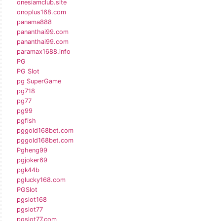
onesiamclub.site
onoplus168.com
panama888
pananthai99.com
pananthai99.com
paramax1688.info
PG
PG Slot
pg SuperGame
pg718
pg77
pg99
pgfish
pggold168bet.com
pggold168bet.com
Pgheng99
pgjoker69
pgk44b
pglucky168.com
PGSlot
pgslot168
pgslot77
pgslot77.com