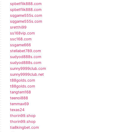
spbetflik888.com
spbetflik888.com
sqgame555s.com
sqgame555s.com
sretthi99
ss168vip.com
ssc168.com
ssgame666
stellabet789.com
sudyod888s.com
sudyod888s.com
sunny9999club.com
sunny9999club.net
t88golds.com
t88golds.com
tangtem168
teenoi888
temmax69
texas24
thorin99.shop
thorin99.shop
tia8kingbet.com