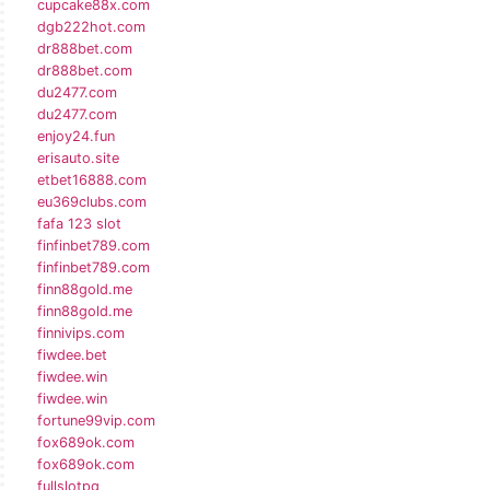
cupcake88x.com
dgb222hot.com
dr888bet.com
dr888bet.com
du2477.com
du2477.com
enjoy24.fun
erisauto.site
etbet16888.com
eu369clubs.com
fafa 123 slot
finfinbet789.com
finfinbet789.com
finn88gold.me
finn88gold.me
finnivips.com
fiwdee.bet
fiwdee.win
fiwdee.win
fortune99vip.com
fox689ok.com
fox689ok.com
fullslotpg