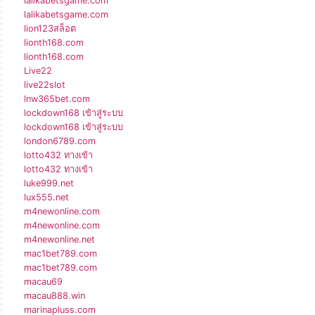
lalikabetsgame.com
lalikabetsgame.com
lion123สล็อต
lionth168.com
lionth168.com
Live22
live22slot
lnw365bet.com
lockdown168 เข้าสู่ระบบ
lockdown168 เข้าสู่ระบบ
london6789.com
lotto432 ทางเข้า
lotto432 ทางเข้า
luke999.net
lux555.net
m4newonline.com
m4newonline.com
m4newonline.net
mac1bet789.com
mac1bet789.com
macau69
macau888.win
marinapluss.com