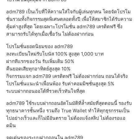
adm789 เป็นเว็บที่ให้ความใส่ใจกับผู้เล่นทุกคน โดยจัดโปรโม
ชั่นรวมทั้งกิจกรรมสุดพิเศษตลอดทั้งปี เพื่อให้สมาชิกได้รับความ
คุ้มค่าสูงที่สุด โดยเฉพาะโปรโมชั่น adm789 เครดิตฟรี ซึ่ง
สามารถรับได้ทุกเมื่อเชื่อวัน ไม่ต้องฝากก่อน
โปรโมชั่นยอดนิยมของ adm789
ลงทะเบียนใหม่รับโบนัส 100% สูงสุด 1,000 บาท
ฝากทีแรกของวัน รับเพิ่มเติม 50%
คืนยอดเสียทุกอาทิตย์สูงสุด 10%
กิจกรรมแจก adm789 เครดิตฟรี ไม่ต้องฝากก่อน ถอนได้จริง
โปรโมชั่นแนะนำเพื่อนพ้อง รับค่าคอมมิชชั่นสูงสุด 5%
ระบบฝากถอนออโต้ที่รวดเร็วทันใจที่สุด
adm789 ใช้ระบบฝากถอนอัตโนมัติที่ล้ำสมัยที่สุดตอนนี้ รองรับ
ทุกธนาคารชั้นหนึ่ง รวมถึง True Wallet ทำให้ทุกธุรกรรมเป็น
ไปอย่างเร็วและก็ไม่มีอันตราย ไม่ต้องแจ้งสลิป ไม่ต้องรอแอ
ดมิน
จุดเด่นของระบบฝากถอนใน adm789