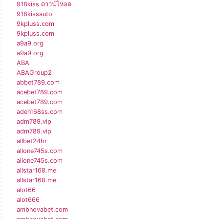
918kiss ดาวน์โหลด
918kissauto
9kpluss.com
9kpluss.com
a9a9.org
a9a9.org
ABA
ABAGroup2
abbet789.com
acebet789.com
acebet789.com
aden168ss.com
adm789.vip
adm789.vip
allbet24hr
allone745s.com
allone745s.com
allstar168.me
allstar168.me
alot66
alot666
ambnovabet.com