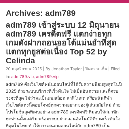
Archives: adm789
adm789 เข้าสู่ระบบ 12 มิถุนายน
adm789 เครดิตฟรี แตกง่ายทุก
เกมดังฝากถอนออโต้แม่นยำที่สุด
แตกทุกยูสต่อเนื่อง Top 52 by
Celinda
20 พฤศจิกายน 2025 | By Jonathan Taylor |
ปิดความเห็น
| Filed
in:
adm789.vip
,
adm789.vip
.
adm789 คือเว็บไซต์พนันออนไลน์ที่ได้รับความนิยมสูงสุดในปี
2025 ด้วยระบบบริการที่เร็วทันใจ ไม่เป็นอันตราย และก็ครบ
วงจรที่สุด ไม่ว่าจะเป็นเกมสล็อต คาสิโนสด หรือพนันกีฬา
เว็บไซต์แห่งนี้ตอบโจทย์ทุกความอยากของผู้เล่นสมัยใหม่ ด้วย
โปรโมชั่นสุดพิเศษอย่าง adm789 เครดิตฟรี ที่มอบให้สมาชิก
ทุกท่านตั้งแต่เริ่ม พร้อมระบบฝากถอนอัตโนมัติที่รวดเร็วทันใจ
ที่สุดในไทย ทำให้การเล่นเกมออนไลน์กับ adm789 เป็น