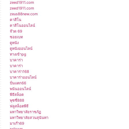
zeed1911.com
zeed1911.com
zeus88new.com
คาสิโน
คาสิโนออนไลน์
จ๊วด 69
ซอยเบท
ดูหนัง
ดูหนังออนไลน์
ทางเข้าpg
บาคาร่า
บาคาร่า
บาคาร่า168
บาคาร่าออนไลน์
ปั่นแตก66
พนันออนไลน์
พีจีสล็อต
พุซซี่888
ฟลูสล็อตพีจี
มหาวิทยาลัยราชภัฏ
มหาวิทยาลัยสวนสุนันทา
มาเก๊า69