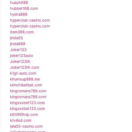
huayhit88
hubbet168.com
hydra888
hyperclub-casino.com
hyperclub-casino.com
item388.com
jinda55
jinda888
Joker123
joker123auto
Joker123th
Joker123th.com
k1gt-auto.com
khumsup888.me
kimchibetbet.com
kingromans789.com
kingromans789.com
kingxxxbet123.com
kingxxxbet123.com
kitti999vip.com
ktv4sd.com
lala55-casino.com