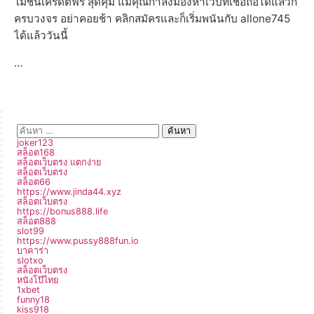
โมชั่นเครดิตฟรี สุดคุ้ม แม้คุณกำลังมองหาเว็บที่เชื่อถือได้แล้วก็
ครบวงจร อย่าคอยช้า คลิกสมัครและก็เริ่มพนันกับ allone745
ได้แล้ววันนี้
…
joker123
สล็อต168
สล็อตเว็บตรง แตกง่าย
สล็อตเว็บตรง
สล็อต66
https://www.jinda44.xyz
สล็อตเว็บตรง
https://bonus888.life
สล็อต888
slot99
https://www.pussy888fun.io
บาคาร่า
slotxo
สล็อตเว็บตรง
หนังโป๊ไทย
1xbet
funny18
kiss918