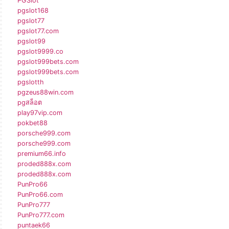
PGSlot
pgslot168
pgslot77
pgslot77.com
pgslot99
pgslot9999.co
pgslot999bets.com
pgslot999bets.com
pgslotth
pgzeus88win.com
pgสล็อต
play97vip.com
pokbet88
porsche999.com
porsche999.com
premium66.info
proded888x.com
proded888x.com
PunPro66
PunPro66.com
PunPro777
PunPro777.com
puntaek66