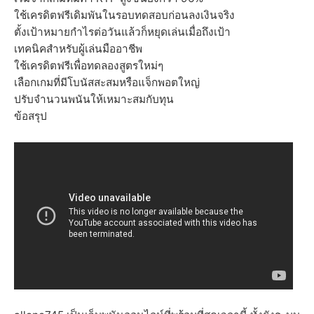
ใช้เครดิตฟรีเดิมพันในรอบทดสอบก่อนลงเงินจริง
ตั้งเป้าหมายกำไรต่อวันแล้วก็หยุดเล่นเมื่อถึงเป้า
เทคนิคสำหรับผู้เล่นมืออาชีพ
ใช้เครดิตฟรีเพื่อทดลองสูตรใหม่ๆ
เลือกเกมที่มีโบนัสสะสมหรือแจ็กพอตใหญ่
ปรับจำนวนพนันให้เหมาะสมกับทุน
ข้อสรุป