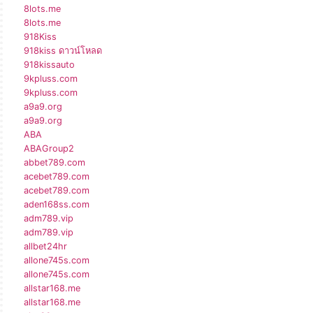
8lots.me
8lots.me
918Kiss
918kiss ดาวน์โหลด
918kissauto
9kpluss.com
9kpluss.com
a9a9.org
a9a9.org
ABA
ABAGroup2
abbet789.com
acebet789.com
acebet789.com
aden168ss.com
adm789.vip
adm789.vip
allbet24hr
allone745s.com
allone745s.com
allstar168.me
allstar168.me