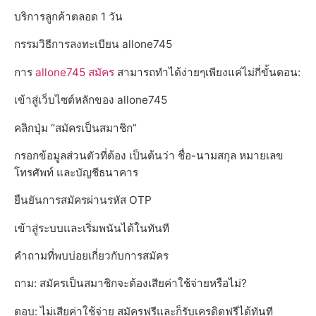
บริการลูกค้าตลอด 1 วัน
กรรมวิธีการลงทะเบียน allone745
การ
allone745 สมัคร
สามารถทำได้ง่ายๆเพียงแค่ไม่กี่ขั้นตอน:
เข้าสู่เว็บไซต์หลักของ allone745
คลิกปุ่ม “สมัครเป็นสมาชิก”
กรอกข้อมูลส่วนตัวที่ต้อง เป็นต้นว่า ชื่อ-นามสกุล หมายเลข
โทรศัพท์ และบัญชีธนาคาร
ยืนยันการสมัครผ่านรหัส OTP
เข้าสู่ระบบและเริ่มพนันได้ในทันที
คำถามที่พบบ่อยเกี่ยวกับการสมัคร
ถาม: สมัครเป็นสมาชิกจะต้องเสียค่าใช้จ่ายหรือไม่?
ตอบ: ไม่เสียค่าใช้จ่าย สมัครฟรีและก็รับเครดิตฟรีได้ทันที