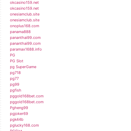
okcasino159.net
okcasino159.net
onesiamclub.site
onesiamclub.site
onoplus168.com
panama888
pananthai99.com
pananthai99.com
paramax1688.info
PG
PG Slot
pg SuperGame
pg718
pg77
pg99
pgfish
pggold168bet.com
pggold168bet.com
Pgheng99
pgjoker69
pgk44b
pglucky168.com