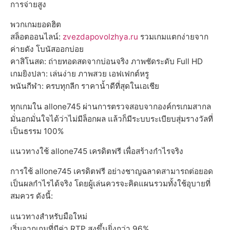
การจ่ายสูง
พวกเกมยอดฮิต
สล็อตออนไลน์:
zvezdapovolzhya.ru
รวมเกมแตกง่ายจาก
ค่ายดัง โบนัสออกบ่อย
คาสิโนสด: ถ่ายทอดสดจากบ่อนจริง ภาพชัดระดับ Full HD
เกมยิงปลา: เล่นง่าย ภาพสวย เอฟเฟกต์หรู
พนันกีฬา: ครบทุกลีก ราคาน้ำดีที่สุดในเอเชีย
ทุกเกมใน allone745 ผ่านการตรวจสอบจากองค์กรเกมสากล
มั่นอกมั่นใจได้ว่าไม่มีล็อกผล แล้วก็มีระบบระเบียบสุ่มรางวัลที่
เป็นธรรม 100%
แนวทางใช้ allone745 เครดิตฟรี เพื่อสร้างกำไรจริง
การใช้ allone745 เครดิตฟรี อย่างชาญฉลาดสามารถต่อยอด
เป็นผลกำไรได้จริง โดยผู้เล่นควรจะคิดแผนรวมทั้งใช้อุบายที่
สมควร ดังนี้:
แนวทางสำหรับมือใหม่
เริ่มจากเกมที่มีค่า RTP สูงขึ้นยิ่งกว่า 96%