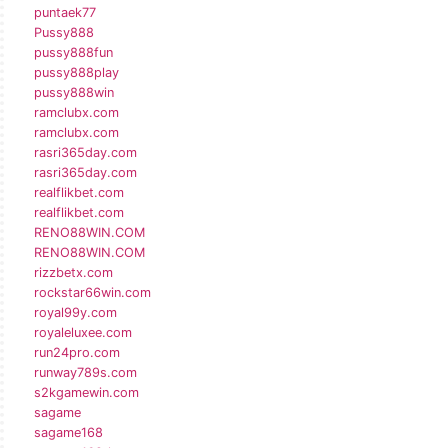
puntaek77
Pussy888
pussy888fun
pussy888play
pussy888win
ramclubx.com
ramclubx.com
rasri365day.com
rasri365day.com
realflikbet.com
realflikbet.com
RENO88WIN.COM
RENO88WIN.COM
rizzbetx.com
rockstar66win.com
royal99y.com
royaleluxee.com
run24pro.com
runway789s.com
s2kgamewin.com
sagame
sagame168