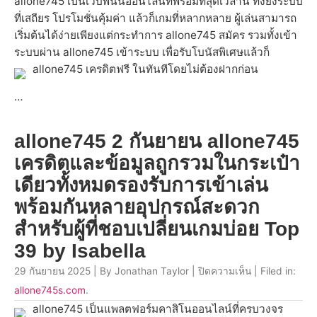
allone745 เป็นเว็บพนันออนไลน์ที่พร้อมที่สุดเวลานี้ ทั้งยังระบบ
ที่เสถียร โปรโมชั่นคุ้มค่า แล้วก็เกมที่หลากหลาย ผู้เล่นสามารถ
เริ่มต้นได้ง่ายเพียงแต่กระทำการ allone745 สมัคร รวมทั้งเข้า
ระบบผ่าน allone745 เข้าระบบ เพื่อรับโบนัสพิเศษแล้วก็
allone745 เครดิตฟรี ในทันทีโดยไม่ต้องฝากก่อน
…
allone745 2 กันยายน allone745
เครดิตและข้อมูลถูกรวมในกระเป๋า
เดียวทั้งหมดรองรับการเข้าเล่น
พร้อมกันหลายอุปกรณ์สะดวก
สำหรับผู้ที่ชอบเปลี่ยนเกมบ่อย Top
39 by Isabella
29 กันยายน 2025 | By Jonathan Taylor |
ปิดความเห็น
| Filed in:
allone745s.com
.
allone745 เป็นแพลตฟอร์มคาสิโนออนไลน์ที่ครบวงจร