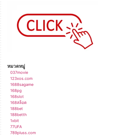
หมวดหมู่
037movie
123xos.com
1688sagame
168pg
168slot
168สล็อต
188bet
188betth
1xbit
77UFA
789pluss.com