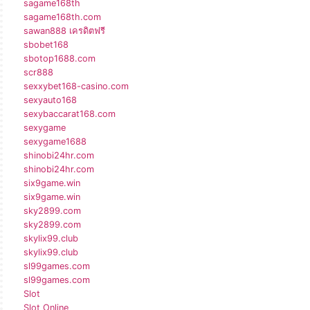
sagame168th
sagame168th.com
sawan888 เครดิตฟรี
sbobet168
sbotop1688.com
scr888
sexxybet168-casino.com
sexyauto168
sexybaccarat168.com
sexygame
sexygame1688
shinobi24hr.com
shinobi24hr.com
six9game.win
six9game.win
sky2899.com
sky2899.com
skylix99.club
skylix99.club
sl99games.com
sl99games.com
Slot
Slot Online