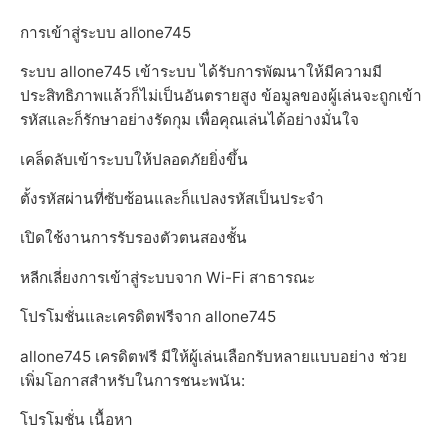
การเข้าสู่ระบบ allone745
ระบบ allone745 เข้าระบบ ได้รับการพัฒนาให้มีความมี
ประสิทธิภาพแล้วก็ไม่เป็นอันตรายสูง ข้อมูลของผู้เล่นจะถูกเข้า
รหัสและก็รักษาอย่างรัดกุม เพื่อคุณเล่นได้อย่างมั่นใจ
เคล็ดลับเข้าระบบให้ปลอดภัยยิ่งขึ้น
ตั้งรหัสผ่านที่ซับซ้อนและก็แปลงรหัสเป็นประจำ
เปิดใช้งานการรับรองตัวตนสองชั้น
หลีกเลี่ยงการเข้าสู่ระบบจาก Wi-Fi สาธารณะ
โปรโมชั่นและเครดิตฟรีจาก allone745
allone745 เครดิตฟรี มีให้ผู้เล่นเลือกรับหลายแบบอย่าง ช่วย
เพิ่มโอกาสสำหรับในการชนะพนัน:
โปรโมชั่น เนื้อหา