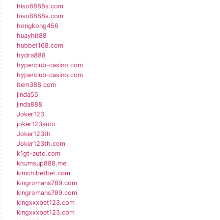
hiso8888s.com
hiso8888s.com
hongkong456
huayhit88
hubbet168.com
hydra888
hyperclub-casino.com
hyperclub-casino.com
item388.com
jinda55
jinda888
Joker123
joker123auto
Joker123th
Joker123th.com
k1gt-auto.com
khumsup888.me
kimchibetbet.com
kingromans789.com
kingromans789.com
kingxxxbet123.com
kingxxxbet123.com