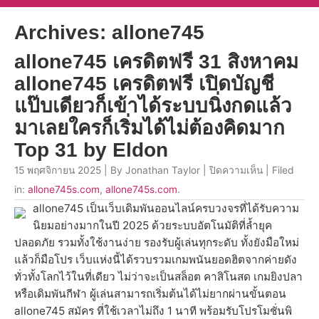
Archives: allone745
allone745 เครดิตฟรี 31 สิงหาคม
allone745 เครดิตฟรี เปิดบัญชี
แป๊บเดียวก็เข้าได้ระบบนิ่งกดแล้ว
มาเลยใครก็เริ่มได้ไม่ต้องคิดมาก
Top 31 by Eldon
15 พฤศจิกายน 2025 | By Jonathan Taylor |
ปิดความเห็น
| Filed
in:
allone745s.com
,
allone745s.com
.
allone745 เป็นเว็บเดิมพันออนไลน์ครบวงจรที่ได้รับความ
นิยมอย่างมากในปี 2025 ด้วยระบบอัตโนมัติที่ล้ำยุค
ปลอดภัย รวมทั้งใช้งานง่าย รองรับผู้เล่นทุกระดับ ทั้งยังมือใหม่
แล้วก็มือโปร เว็บแห่งนี้ได้รวบรวมเกมพนันยอดฮิตจากค่ายดัง
ทั่วทั้งโลกไว้ในที่เดียว ไม่ว่าจะเป็นสล็อต คาสิโนสด เกมยิงปลา
หรือเดิมพันกีฬา ผู้เล่นสามารถเริ่มต้นได้ไม่ยากผ่านขั้นตอน
allone745 สมัคร ที่ใช้เวลาไม่ถึง 1 นาที พร้อมรับโปรโมชั่นพิ