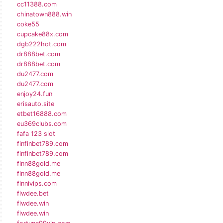
cc11388.com
chinatown888.win
coke55
cupcake88x.com
dgb222hot.com
dr888bet.com
dr888bet.com
du2477.com
du2477.com
enjoy24.fun
erisauto.site
etbet16888.com
eu369clubs.com
fafa 123 slot
finfinbet789.com
finfinbet789.com
finn88gold.me
finn88gold.me
finnivips.com
fiwdee.bet
fiwdee.win
fiwdee.win