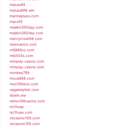
macau69
macau888.win
marinapluss.com
mars95
meekin365day.com
meekin365day.com
mercyrosa168.com
mexicanoo.com
mfj889xx.com
mib555s.com
mmplay-casino.com
mmplay-casino.com
monkey789
moza888.com
mun789slot.com
nagawaybet.com
nbwin.me
nemo168casino.com
no1huay
no1huay.com
okcasino159.com
okcasino159.com