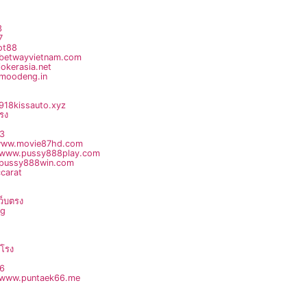
3
7
ot88
/betwayvietnam.com
jokerasia.net
/moodeng.in
/918kissauto.xyz
รง
23
/www.movie87hd.com
/www.pussy888play.com
/pussy888win.com
carat
ว็บตรง
pg
นโรง
6
/www.puntaek66.me