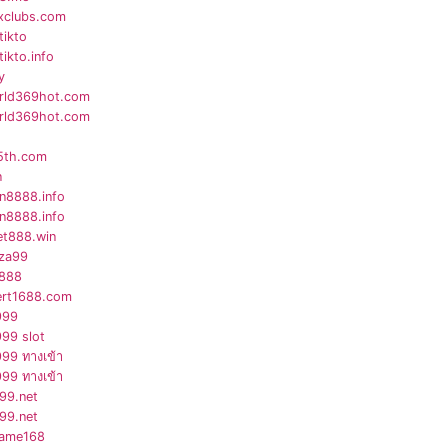
xclubs.com
tikto
tikto.info
y
rld369hot.com
rld369hot.com
5th.com
n
n8888.info
n8888.info
t888.win
za99
888
ert1688.com
999
999 slot
999 ทางเข้า
999 ทางเข้า
99.net
99.net
ame168