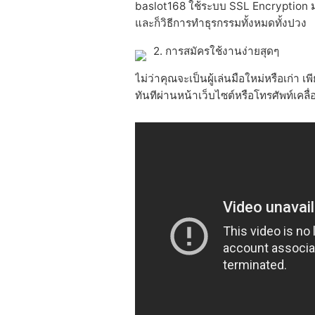
baslot168 ใช้ระบบ SSL Encryption 
และก็วิธีการทำธุรกรรมทั้งหมดทั้งปวง
2. การสมัครใช้งานง่ายสุดๆ
ไม่ว่าคุณจะเป็นผู้เล่นมือใหม่หรือเก่า 
ทันทีผ่านหน้าเว็บไซต์หรือโทรศัพท์เคลื่อ