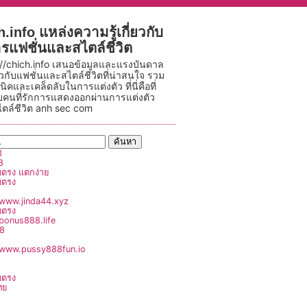
.info แหล่งความรู้เกี่ยวกับ
รแฟชั่นและสไตล์ชีวิต
://chich.info เสนอข้อมูลและแรงบันดาล
ยวกับแฟชั่นและสไตล์ชีวิตที่น่าสนใจ รวม
นิคและเคล็ดลับในการแต่งตัว ที่นี่คือที่
บคนที่รักการแสดงออกผ่านการแต่งตัว
ตล์ชีวิต anh sec com
3
8
บตรง แตกง่าย
บตรง
/www.jinda44.xyz
บตรง
/bonus888.life
8
/www.pussy888fun.io
บตรง
ทย