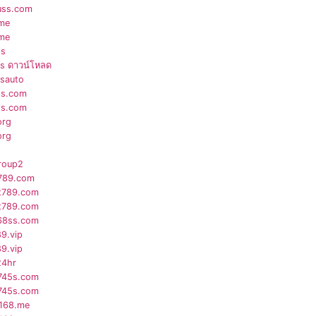
uss.com
.me
.me
ss
ss ดาวน์โหลด
ssauto
ss.com
ss.com
org
org
roup2
789.com
t789.com
t789.com
68ss.com
9.vip
9.vip
24hr
e745s.com
e745s.com
r168.me