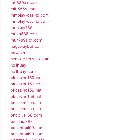
mfj889xx.com
mib555s.com
mmplay-casino.com
mmplay-casino.com
monkey789
moza888.com
mun789slot.com
nagawaybet.com
nbwin.me
nemo168casino.com
no1huay
no1huay.com
okcasino159.com
okcasino159.com
okcasino159.net
okcasino159.net
onesiamclub.site
onesiamclub.site
onoplus168.com
panama888
pananthai99.com
pananthai99.com