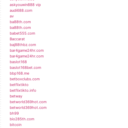
askyouwin888 vip
audi688.com
av
ba88th.com
ba88th.com
babet555.com
Baccarat
baj88thbz.com
bar4game24hr.com
bar4game24hr.com
baslot168
baslot168bet.com
bbp168.me
betboxclubs.com
betflixtikto
betflixtikto.info
betway
betworld369hot.com
betworld369hot.com
bh99
bio285th.com
bitcoin