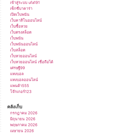
เข้าสู่ระบบ ufa191
เซ็กซี่บาคาร่า
เปิดเว็บพนัน
เว็บคาสิโนออนไลน์
เว็บซื้อหวย
เว็บตรงสล็อต
เว็บพนัน
เว็บพนันออนไลน์
เว็บสล็อต
เว็บหวยออนไลน์
เว็บหวยออนไลน์ เชื่อถือได้
เศรษฐี99
แทงบอล
แทงบอลออนไลน์
แพนด้า555
โจ๊กเกอร์123
คลังเก็บ
กรกฎาคม 2026
มิถุนายน 2026
พฤษภาคม 2026
เมษายน 2026