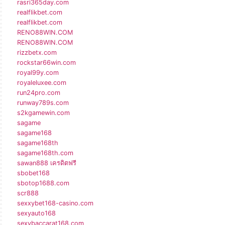
rasri365day.com
realflikbet.com
realflikbet.com
RENO88WIN.COM
RENO88WIN.COM
rizzbetx.com
rockstar66win.com
royal99y.com
royaleluxee.com
run24pro.com
runway789s.com
s2kgamewin.com
sagame
sagame168
sagame168th
sagame168th.com
sawan888 เครดิตฟรี
sbobet168
sbotop1688.com
scr888
sexxybet168-casino.com
sexyauto168
sexybaccarat168.com