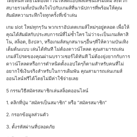
โดยทันทีโดยไม่ต้องดาวน์โหลดแอปพลิเคชันเสริมเติม สะดวก
สบายรวมทั้งบันเทิงใจไปกับเกมส์ที่นานัปการที่พร้อมให้คุณ
สัมผัสความระทึกใจทุกครั้งที่เข้าเล่น
เกม slot ใหม่ทุกๆวัน พวกเราอัปเดตเกมส์ใหม่ๆอยู่ตลอด เพื่อให้
คุณได้สัมผัสกับประสบการณ์ที่ไม่ซ้ำใคร ไม่ว่าจะเป็นเกมส์คาสิ
โน, สล็อต, ยิงปลา, หรือเกมส์สนุกสนานๆอื่นๆที่ให้ความบันเทิง
เต็มต้นแบบ เล่นได้ทันที ไม่ต้องดาวน์โหลด คุณสามารถเล่น
เกมส์โปรดของคุณผ่านบราวเซอร์ได้ทันที ไม่ต้องยุ่งยากกับการ
ดาวน์โหลดหรือการตำหนิดตั้งแอปใดๆก็ตามสำหรับคนที่ไม่
อยากใช้เงินจริงสำหรับในการเดิมพัน คุณสามารถเล่นเกมส์
ออนไลน์ฟรีได้โดยไม่มีค่าใช้จ่ายเลย
5 กรรมวิธีสมัครสมาชิกเล่นสล็อตออนไลน์
1. คลิกที่ปุ่ม “สมัครเป็นสมาชิก” หรือ “สมัครสมาชิก”
2. กรอกข้อมูลส่วนตัว
3. ตั้งรหัสผ่านที่ปลอดภัย