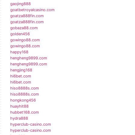
gaojing888
goatbetroyalcasino.com
goatza888fin.com
goatza888fin.com
gobaza88.com
golden456
gowingo88.com
gowingo88.com
happy168
hengheng9899.com
hengheng9899.com
hengjing168
hi6bet.com
hi6bet.com
hiso8888s.com
hiso8888s.com
hongkong456
huayhit88
hubbet168.com
hydra888
hyperclub-casino.com
hyperclub-casino.com