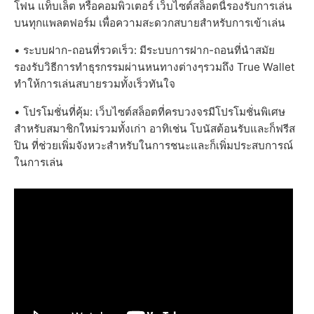
โฟน แท็บเล็ต หรือคอมพิวเตอร์ เว็บไซต์สล็อตนี้รองรับการเล่น
บนทุกแพลตฟอร์ม เพื่อความสะดวกสบายสำหรับการเข้าเล่น
• ระบบฝาก-ถอนที่รวดเร็ว: มีระบบการฝาก-ถอนที่นำสมัย
รองรับวิธีการทำธุรกรรมผ่านหนทางต่างๆรวมถึง True Wallet
ทำให้การเล่นสบายรวมทั้งเร็วทันใจ
• โปรโมชั่นที่คุ้ม: เว็บไซต์สล็อตที่ครบวงจรมีโปรโมชั่นพิเศษ
สำหรับสมาชิกใหม่รวมทั้งเก่า อาทิเช่น โบนัสต้อนรับและก็ฟรีส
ปิน ที่ช่วยเพิ่มจังหวะสำหรับในการชนะและก็เพิ่มประสบการณ์
ในการเล่น