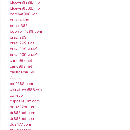
bluewin8888.info
bluewin8888.info
bombet888.win
bonanza99
bonus888
boonlert1688.com
brazil999
brazil999 slot
brazil999 ทางเข้า
brazil999 ทางเข้า
carlo999.net
carlo999.net
cashgame168
Casino
cc11388.com
chinatown888.win
coke55
cupcake88x.com
dgb222hot.com
dr888bet.com
dr888bet.com
du2477.com