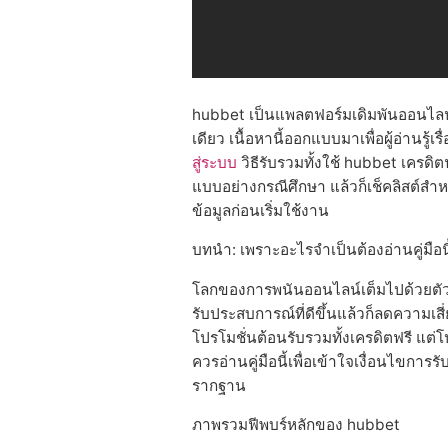
hubbet เป็นแพลตฟอร์มเดิมพันออนไลน์
เดียว เนื้อหานี้ออกแบบมาเพื่อผู้อ่านรู
สู่ระบบ
วิธีรับรวมทั้งใช้ hubbet เครดิ
แบบอย่างกรณีศึกษา แล้วก็เช็คลิสต์สำห
ข้อมูลก่อนเริ่มใช้งาน
บทนำ: เพราะอะไรจำเป็นต้องอ่านคู่มือ
โลกของการพนันออนไลน์เต็มไปด้วยตัวเ
รับประสบการณ์ที่ดีขึ้นแล้วก็ลดความเสี่
โปรโมชั่นต้อนรับรวมทั้งเครดิตฟรี แต่โ
ควรอ่านคู่มือนี้เพื่อเข้าใจเงื่อนไขการ
รากฐาน
ภาพรวมฟีพบร์หลักของ hubbet