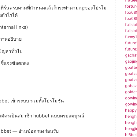
fiwdee
fortu
ำยอดเทิร์นครบตามที่กำหนดแล้วก็กระทำตามกฎของโปรโม
fox68
ผลกำไรได้
fox68
fullsl
Internal links)
fullsl
funny
มภาพอธิบาย
futur
futur
ปัญหาทั่วไป
gacha
gaoji
ำชี้แจงข้อตกลง
goatb
goatz
goatz
gobaz
golde
gowin
gowin
happy
hengh
hengh
hengj
hi6be