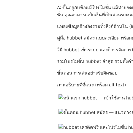
A: ขึ้นอยู่กับข้อแม้โปรโมชั่น แม้ท
ชั่น คุณสามารถเบิกเงินที่เป็นส่วนของ
แหล่งข้อมูลอ้างอิงรวมทั้งลิงก์ด้านใน (
คู่มือ hubbet สมัคร แบบละเอียด พร้อ
วิธี hubbet เข้าระบบ และก็การจัดการ
รวมโปรโมชั่น hubbet ล่าสุด รวมทั้งค
ขั้นตอนการเล่นอย่างรับผิดชอบ
ภาพอธิบายที่ชี้แนะ (พร้อม alt text)