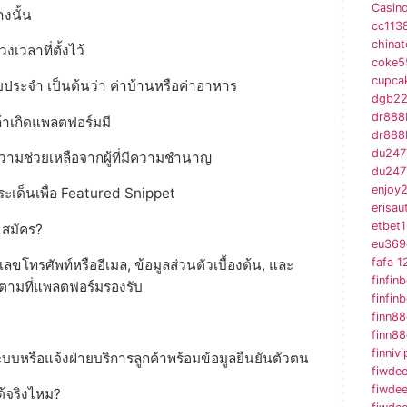
Casin
างนั้น
cc113
china
เวลาที่ตั้งไว้
coke5
cupca
่ายประจำ เป็นต้นว่า ค่าบ้านหรือค่าอาหาร
dgb22
dr888
ถ้าเกิดแพลตฟอร์มมี
dr888
du247
ามช่วยเหลือจากผู้ที่มีความชำนาญ
du247
enjoy2
ะเด็นเพื่อ Featured Snippet
erisau
etbet
 สมัคร?
eu369
fafa 1
ขโทรศัพท์หรืออีเมล, ข้อมูลส่วนตัวเบื้องต้น, และ
finfin
ตามที่แพลตฟอร์มรองรับ
finfin
finn8
finn8
finniv
่ระบบหรือแจ้งฝ่ายบริการลูกค้าพร้อมข้อมูลยืนยันตัวตน
fiwdee
fiwdee
้จริงไหม?