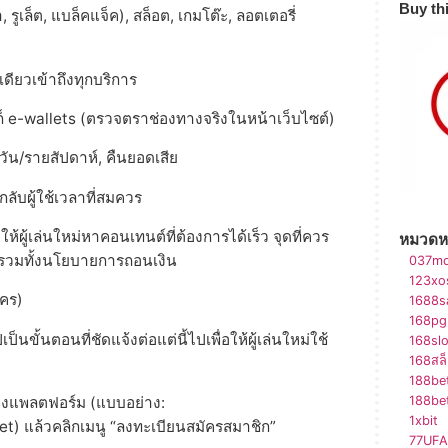
Buy th
เล็ต, แบล็คแจ็ค), สล็อต, เกมโต๊ะ, ลอตเตอรี่
เดียวเข้าถึงทุกบริการ
็ e-wallets (ตรวจตราช่องทางจริงในหน้าเว็บไซต์)
วัน/รายสัปดาห์, คืนยอดเสีย
ลับผู้ใช้เวลาที่สมควร
ผู้เล่นใหม่หาคอนเทนต์ที่ต้องการได้เร็ว จุดที่ควร
หมวดหม
่นรวมทั้งนโยบายการถอนเงิน
037mo
123xo
ัคร)
1688s
168pg
ั้นตอนที่ชัดแจ้งต่อแต่นี้ไปเพื่อให้ผู้เล่นใหม่ใช้
168slo
168สล
188be
188be
องแพลตฟอร์ม (แบบอย่าง:
1xbit
t) แล้วคลิกเมนู “ลงทะเบียนสมัครสมาชิก”
77UFA