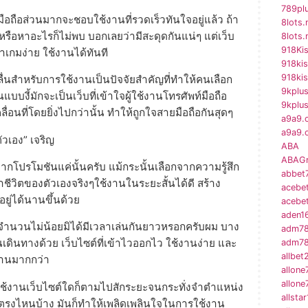
789pl
นมือถือส่วนมากจะชอบใช้งานที่รวดเร็วทันใจอยู่แล้ว ถ้า
8lots
ือหาอะไรก็ไม่พบ บอกเลยว่ามีสะดุดกันแน่ๆ แต่เว็บ
8lots
918Ki
ข้าเกมง่าย ใช้งานได้ทันที
918ki
918ki
วามลื่นสำหรับการใช้งานเป็นปัจจัยสำคัญที่ทำให้คนเลือก
9kplu
็นแบบงี้มักจะเป็นเว็บที่เข้าใจผู้ใช้งานโทรศัพท์มือถือ
9kplu
อนที่โดยยิ่งไปกว่านั้น ทำให้ถูกใจสายมือถือกันสุดๆ
a9a9.
a9a9.
ตตัวเอง” เจริญ
ABA
ABAG
กโปรโมชันแค่นั้นครับ แม้กระนั้นเลือกจากความรู้สึก
abbet
ลาชีวิตของตัวเองจริงๆใช้งานในระยะสั้นได้ดี สร้าง
acebe
อยู่ได้นานขึ้นด้วย
acebe
aden1
่นจำนวนไม่น้อยมิได้มีเวลาเล่นกันยาวหรอกครับผม บาง
adm78
เดินทางด้วย เว็บไซต์ที่เข้าไวออกไว ใช้งานง่าย และ
adm78
allbet
้งานมากกว่า
allon
allon
าใช้งานเว็บไซต์ใดก็ตามไปสักระยะจนกระทั่งจำตำแหน่ง
allsta
รตรงไหนบ้าง มันก็ทำให้เพลิดเพลินใจในการใช้งาน