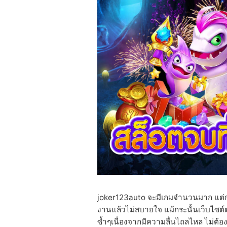
joker123auto จะมีเกมจำนวนมาก แต่กลั
งานแล้วไม่สบายใจ แม้กระนั้นเว็บไซต์ตร
ซ้ำๆเนื่องจากมีความลื่นไถลไหล ไม่ต้