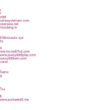
3
7
ot88
/betwayvietnam.com
jokerasia.net
/moodeng.in
/918kissauto.xyz
รง
23
/www.movie87hd.com
/www.pussy888play.com
/pussy888win.com
carat
ว็บตรง
pg
นโรง
6
/www.puntaek66.me