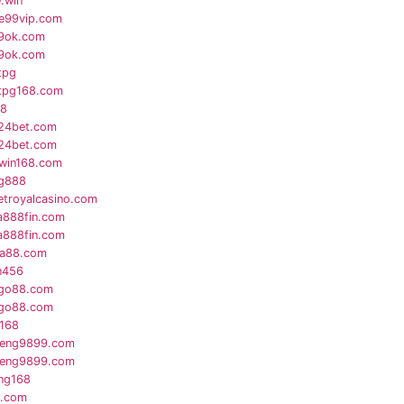
.win
ne99vip.com
9ok.com
9ok.com
otpg
otpg168.com
18
e24bet.com
e24bet.com
win168.com
ng888
etroyalcasino.com
a888fin.com
a888fin.com
a88.com
n456
go88.com
go88.com
168
eng9899.com
eng9899.com
ing168
t.com