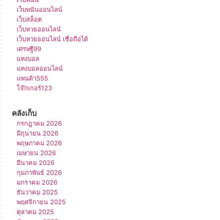
เว็บพนันออนไลน์
เว็บสล็อต
เว็บหวยออนไลน์
เว็บหวยออนไลน์ เชื่อถือได้
เศรษฐี99
แทงบอล
แทงบอลออนไลน์
แพนด้า555
โจ๊กเกอร์123
คลังเก็บ
กรกฎาคม 2026
มิถุนายน 2026
พฤษภาคม 2026
เมษายน 2026
มีนาคม 2026
กุมภาพันธ์ 2026
มกราคม 2026
ธันวาคม 2025
พฤศจิกายน 2025
ตุลาคม 2025