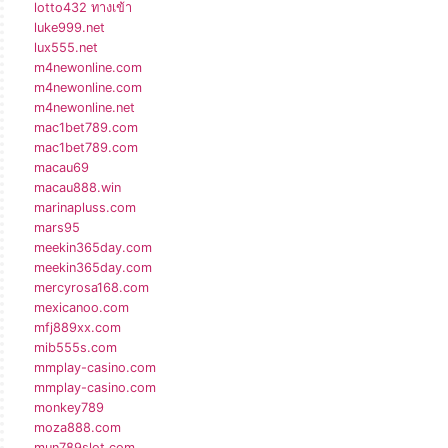
lotto432 ทางเข้า
luke999.net
lux555.net
m4newonline.com
m4newonline.com
m4newonline.net
mac1bet789.com
mac1bet789.com
macau69
macau888.win
marinapluss.com
mars95
meekin365day.com
meekin365day.com
mercyrosa168.com
mexicanoo.com
mfj889xx.com
mib555s.com
mmplay-casino.com
mmplay-casino.com
monkey789
moza888.com
mun789slot.com