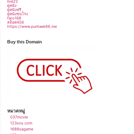
live22
ดูหนัง
ดูหนังฟรี
ดูหนังชนโรง
faro168
สล็อต456
https://www.puntaek66.me
Buy this Domain
หมวดหมู่
037movie
123xos.com
1688sagame