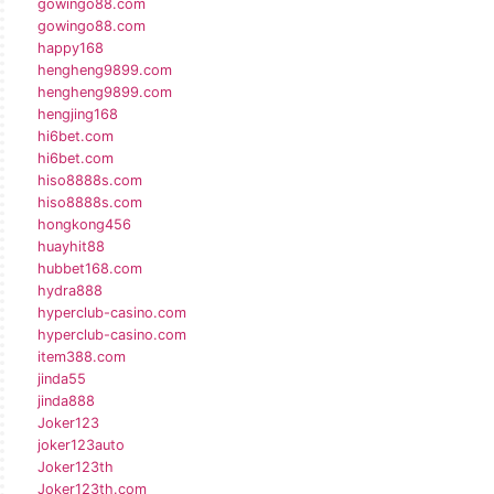
gowingo88.com
gowingo88.com
happy168
hengheng9899.com
hengheng9899.com
hengjing168
hi6bet.com
hi6bet.com
hiso8888s.com
hiso8888s.com
hongkong456
huayhit88
hubbet168.com
hydra888
hyperclub-casino.com
hyperclub-casino.com
item388.com
jinda55
jinda888
Joker123
joker123auto
Joker123th
Joker123th.com