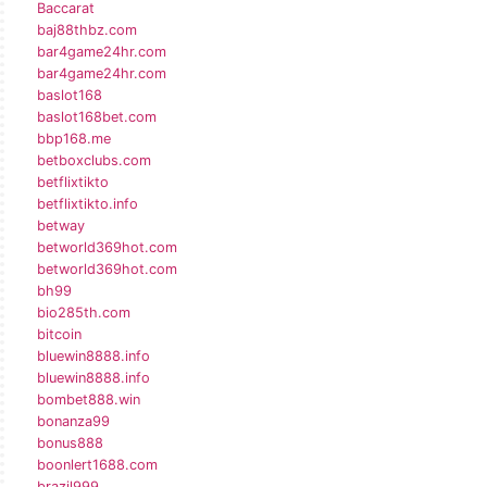
Baccarat
baj88thbz.com
bar4game24hr.com
bar4game24hr.com
baslot168
baslot168bet.com
bbp168.me
betboxclubs.com
betflixtikto
betflixtikto.info
betway
betworld369hot.com
betworld369hot.com
bh99
bio285th.com
bitcoin
bluewin8888.info
bluewin8888.info
bombet888.win
bonanza99
bonus888
boonlert1688.com
brazil999