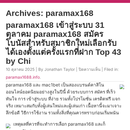
Archives: paramax168
paramax168 เข้าสู่ระบบ 31
ตุลาคม paramax168 สมัคร
โบนัสสำหรับสมาชิกใหม่เลือกรับ
ได้เองตั้งแต่ครั้งแรกที่ฝาก Top 43
by Chi
10 ตุลาคม 2025 | By Jonathan Taylor |
ปิดความเห็น
| Filed in:
paramax1688.info
.
paramax168 และ mac1bet เป็นสองแบรนด์คาสิโน
ออนไลน์ยอดนิยมอย่างสูงในปีนี้ ด้วยระบบการ สมัคร ที่เร็ว
ทันใจ การ เข้าสู่ระบบ ที่ง่าย รวมทั้งโปรโมชั่น เครดิตฟรี แจก
จริง เหมาะสมกับทั้งผู้เล่นใหม่และผู้เล่นเก่า เนื้อหานี้จะมาเจาะ
ลึกข้อดี วิธีการใช้งาน รวมทั้งสิ่งที่คุณควรทราบก่อนเริ่มพนัน
เหตุผลที่ควรที่จะทำการเลือก paramax168 และก็