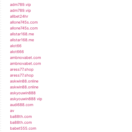
adm789.vip
adm789.vip
allbet24hr
allone745s.com
allone745s.com
allstar168.me
allstar168.me
alot66
alot666
ambnovabet.com
ambnovabet.com
aress77.shop
aress77.shop
askwin88.online
askwin88.online
askyouwin888
askyouwin888 vip
audi688.com
av
ba88th.com
ba88th.com
babet555.com