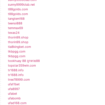
sunny9999club.net
t88golds.com
t88golds.com
tangtem168
teenoi888
temmax69
texas24
thorin99.shop
thorin99.shop
tia8kingbet.com
tkbpgg.com
tkbpgg.com
tookhuay 88 ถูกหวย88
topstar359win.com
tr1688.info
tr1688.info
tree78999.com
ufa11bet
ufa8997
ufabet
ufabomb
ufad168.com