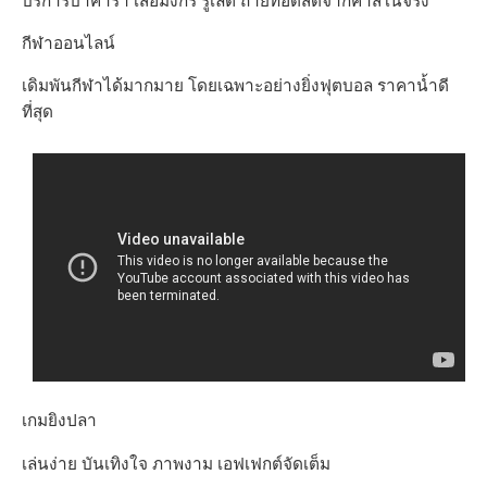
บริการบาคาร่า เสือมังกร รูเล็ต ถ่ายทอดสดจากคาสิโนจริง
กีฬาออนไลน์
เดิมพันกีฬาได้มากมาย โดยเฉพาะอย่างยิ่งฟุตบอล ราคาน้ำดี
ที่สุด
เกมยิงปลา
เล่นง่าย บันเทิงใจ ภาพงาม เอฟเฟกต์จัดเต็ม