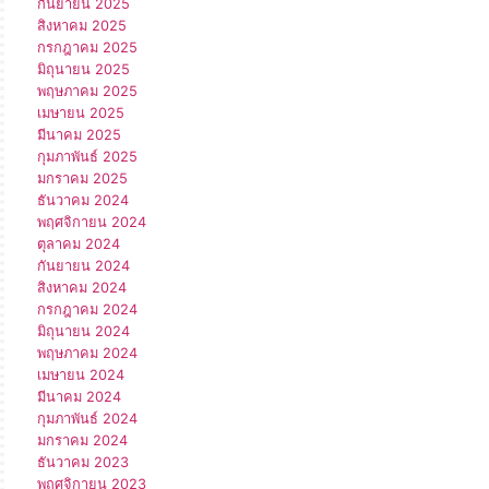
กันยายน 2025
สิงหาคม 2025
กรกฎาคม 2025
มิถุนายน 2025
พฤษภาคม 2025
เมษายน 2025
มีนาคม 2025
กุมภาพันธ์ 2025
มกราคม 2025
ธันวาคม 2024
พฤศจิกายน 2024
ตุลาคม 2024
กันยายน 2024
สิงหาคม 2024
กรกฎาคม 2024
มิถุนายน 2024
พฤษภาคม 2024
เมษายน 2024
มีนาคม 2024
กุมภาพันธ์ 2024
มกราคม 2024
ธันวาคม 2023
พฤศจิกายน 2023