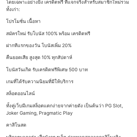
โดยเฉพาะอย่างยิ่ง เครดิตฟรี ที่แจกจริงสำหรับสมาชิกใหม่รวม
ทั้งเก่า:
โปรโมชั่น เนื้อหา
สมัครใหม่ รับโบนัส 100% พร้อม เครดิตฟรี
ฝากทีแรกของวัน โบนัสเพิ่ม 20%
คืนยอดเสีย สูงสุด 10% ทุกสัปดาห์
โบนัสวันเกิด รับเครดิตฟรีพิเศษ 500 บาท
เกมที่ได้รับความนิยมที่มีให้บริการ
สล็อตออนไลน์
ทั้งคู่เว็บมีเกมสล็อตแตกง่ายจากค่ายดัง เป็นต้นว่า PG Slot,
Joker Gaming, Pragmatic Play
คาสิโนสด