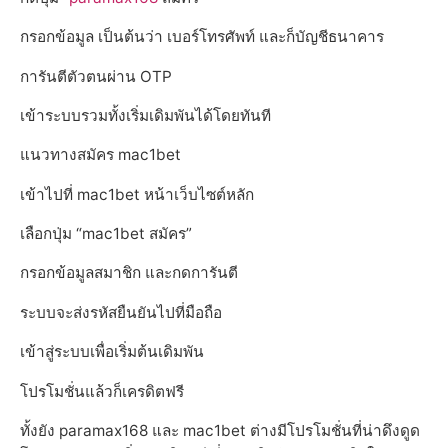
กรอกข้อมูล เป็นต้นว่า เบอร์โทรศัพท์ และก็บัญชีธนาคาร
การันตีตัวตนผ่าน OTP
เข้าระบบรวมทั้งเริ่มเดิมพันได้โดยทันที
แนวทางสมัคร mac1bet
เข้าไปที่ mac1bet หน้าเว็บไซต์หลัก
เลือกปุ่ม “mac1bet สมัคร”
กรอกข้อมูลสมาชิก และกดการันตี
ระบบจะส่งรหัสยืนยันไปที่มือถือ
เข้าสู่ระบบเพื่อเริ่มต้นเดิมพัน
โปรโมชั่นแล้วก็เครดิตฟรี
ทั้งยัง paramax168 และ mac1bet ต่างมีโปรโมชั่นที่น่าดึงดูด