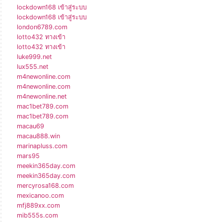
lockdown168 เข้าสู่ระบบ
lockdown168 เข้าสู่ระบบ
london6789.com
lotto432 ทางเข้า
lotto432 ทางเข้า
luke999.net
lux555.net
m4newonline.com
m4newonline.com
m4newonline.net
mac1bet789.com
mac1bet789.com
macau69
macau888.win
marinapluss.com
mars95
meekin365day.com
meekin365day.com
mercyrosa168.com
mexicanoo.com
mfj889xx.com
mib555s.com