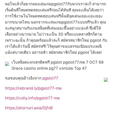
พอใจแล้วก็อยากลองเล่นเกมpgslot77กับพวกเราล่ะก็ สามารถ
เริ่มต้นที่โหมดทดสอบเล่นฟรีก่อนได้ทันที คุณจะเห็นได้เลยว่า
การใช้งานในโหมดทดสอบเล่นฟรีนั้นมีจุดเด่นเยอะแยะเยอะ
มากขนาดไหน นอกจากจะเล่นเกมpgslot77แบบฟรีๆแล้ว คุณ
จะสนุกสนานกับเกมสล็อตที่เล่นเยอะขึ้นอย่างแน่แท้ ซึ่งมีให้
เลือกอย่างมากมาย ไม่ว่าจะเป็น 3D หรือแบบคลาสสิกก็ตาม
เพราะฉะนั้น ถ้าคุณพร้อมแล้วล่ะก็ สมัครสมาชิกใหม่ pgslot กับ
เราได้แล้ววันนี้ สมัครฟรี! ไร้คุณค่าขนบธรรมเนียมประเพณี
แม้แต่บาทเดียว อย่ารอช้า สมัครสมาชิกใหม่ pgslot ได้เลย!
เว็บสล็อตแจกเครดิตฟรี pgslot pgslot77.me 7 OCT 68
Grace casino online pg77 แจกบ่อย Top 47
ขอขอบคุณอ้างอิงจาก
pgslot77
https://rebrand.ly/pgslot77-me
https://cutly.info/pgslot77-me
https://shorturl.asia/OjfxB