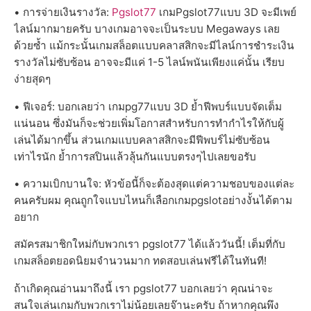
• การจ่ายเงินรางวัล:
Pgslot77
เกมPgslot77แบบ 3D จะมีเพย์
ไลน์มากมายครับ บางเกมอาจจะเป็นระบบ Megaways เลย
ด้วยซ้ำ แม้กระนั้นเกมสล็อตแบบคลาสสิกจะมีไลน์การชำระเงิน
รางวัลไม่ซับซ้อน อาจจะมีแค่ 1-5 ไลน์พนันเพียงแค่นั้น เรียบ
ง่ายสุดๆ
• ฟีเจอร์: บอกเลยว่า เกมpg77แบบ 3D ย้ำฟีพบร์แบบจัดเต็ม
แน่นอน ซึ่งมันก็จะช่วยเพิ่มโอกาสสำหรับการทำกำไรให้กับผู้
เล่นได้มากขึ้น ส่วนเกมแบบคลาสสิกจะมีฟีพบร์ไม่ซับซ้อน
เท่าไรนัก ย้ำการสปินแล้วลุ้นกันแบบตรงๆไปเลยขอรับ
• ความเบิกบานใจ: หัวข้อนี้ก็จะต้องสุดแต่ความชอบของแต่ละ
คนครับผม คุณถูกใจแบบไหนก็เลือกเกมpgslotอย่างงั้นได้ตาม
อยาก
สมัครสมาชิกใหม่กับพวกเรา pgslot77 ได้แล้ววันนี้! เต็มที่กับ
เกมสล็อตยอดนิยมจำนวนมาก ทดสอบเล่นฟรีได้ในทันที!
ถ้าเกิดคุณอ่านมาถึงนี้ เรา pgslot77 บอกเลยว่า คุณน่าจะ
สนใจเล่นเกมกับพวกเราไม่น้อยเลยจ๊านะครับ ถ้าหากคุณพึง