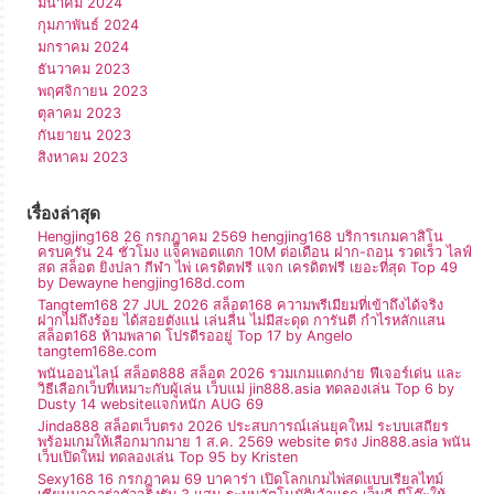
มีนาคม 2024
กุมภาพันธ์ 2024
มกราคม 2024
ธันวาคม 2023
พฤศจิกายน 2023
ตุลาคม 2023
กันยายน 2023
สิงหาคม 2023
เรื่องล่าสุด
Hengjing168 26 กรกฎาคม 2569 hengjing168 บริการเกมคาสิโน
ครบครัน 24 ชั่วโมง แจ็คพอตแตก 10M ต่อเดือน ฝาก-ถอน รวดเร็ว ไลฟ์
สด สล็อต ยิงปลา กีฬา ไพ่ เครดิตฟรี แจก เครดิตฟรี เยอะที่สุด Top 49
by Dewayne hengjing168d.com
Tangtem168 27 JUL 2026 สล็อต168 ความพรีเมียมที่เข้าถึงได้จริง
ฝากไม่ถึงร้อย ได้สอยตังแน่ เล่นลื่น ไม่มีสะดุด การันตี กำไรหลักแสน
สล็อต168 ห้ามพลาด โปรดีรออยู่ Top 17 by Angelo
tangtem168e.com
พนันออนไลน์ สล็อต888 สล็อต 2026 รวมเกมแตกง่าย ฟีเจอร์เด่น และ
วิธีเลือกเว็บที่เหมาะกับผู้เล่น เว็บแม่ jin888.asia ทดลองเล่น Top 6 by
Dusty 14 websiteแจกหนัก AUG 69
Jinda888 สล็อตเว็บตรง 2026 ประสบการณ์เล่นยุคใหม่ ระบบเสถียร
พร้อมเกมให้เลือกมากมาย 1 ส.ค. 2569 website ตรง Jin888.asia พนัน
เว็บเปิดใหม่ ทดลองเล่น Top 95 by Kristen
Sexy168 16 กรกฎาคม 69 บาคาร่า เปิดโลกเกมไพ่สดแบบเรียลไทม์