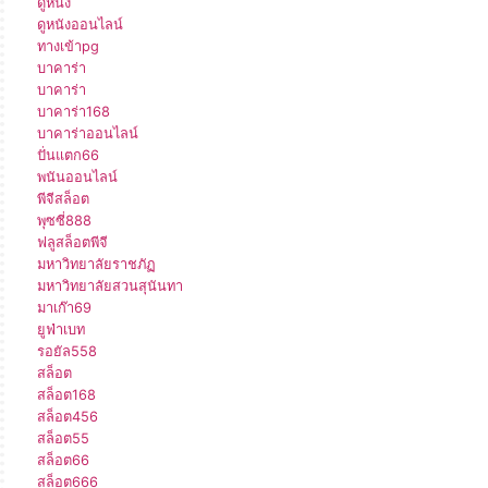
ดูหนัง
ดูหนังออนไลน์
ทางเข้าpg
บาคาร่า
บาคาร่า
บาคาร่า168
บาคาร่าออนไลน์
ปั่นแตก66
พนันออนไลน์
พีจีสล็อต
พุซซี่888
ฟลูสล็อตพีจี
มหาวิทยาลัยราชภัฏ
มหาวิทยาลัยสวนสุนันทา
มาเก๊า69
ยูฟ่าเบท
รอยัล558
สล็อต
สล็อต168
สล็อต456
สล็อต55
สล็อต66
สล็อต666