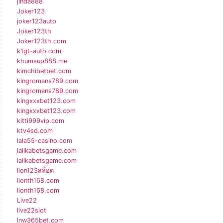
jinda888
Joker123
joker123auto
Joker123th
Joker123th.com
k1gt-auto.com
khumsup888.me
kimchibetbet.com
kingromans789.com
kingromans789.com
kingxxxbet123.com
kingxxxbet123.com
kitti999vip.com
ktv4sd.com
lala55-casino.com
lalikabetsgame.com
lalikabetsgame.com
lion123สล็อต
lionth168.com
lionth168.com
Live22
live22slot
lnw365bet.com