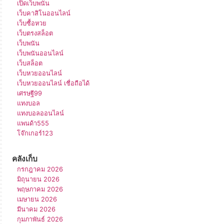
เปิดเว็บพนัน
เว็บคาสิโนออนไลน์
เว็บซื้อหวย
เว็บตรงสล็อต
เว็บพนัน
เว็บพนันออนไลน์
เว็บสล็อต
เว็บหวยออนไลน์
เว็บหวยออนไลน์ เชื่อถือได้
เศรษฐี99
แทงบอล
แทงบอลออนไลน์
แพนด้า555
โจ๊กเกอร์123
คลังเก็บ
กรกฎาคม 2026
มิถุนายน 2026
พฤษภาคม 2026
เมษายน 2026
มีนาคม 2026
กุมภาพันธ์ 2026