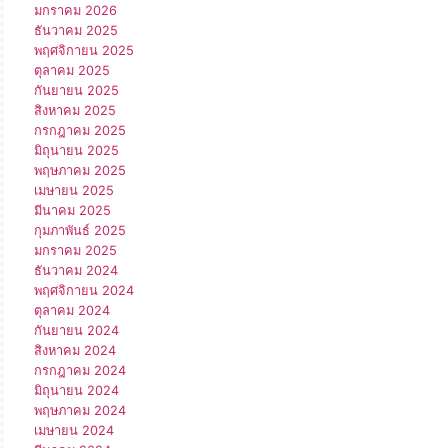
มกราคม 2026
ธันวาคม 2025
พฤศจิกายน 2025
ตุลาคม 2025
กันยายน 2025
สิงหาคม 2025
กรกฎาคม 2025
มิถุนายน 2025
พฤษภาคม 2025
เมษายน 2025
มีนาคม 2025
กุมภาพันธ์ 2025
มกราคม 2025
ธันวาคม 2024
พฤศจิกายน 2024
ตุลาคม 2024
กันยายน 2024
สิงหาคม 2024
กรกฎาคม 2024
มิถุนายน 2024
พฤษภาคม 2024
เมษายน 2024