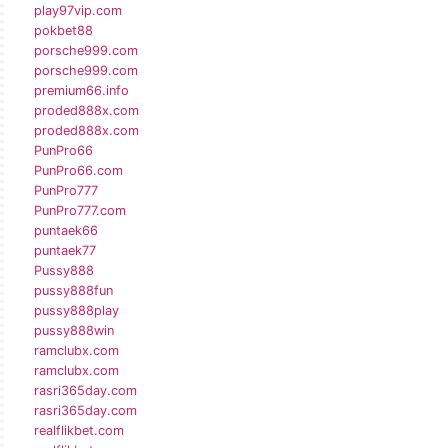
play97vip.com
pokbet88
porsche999.com
porsche999.com
premium66.info
proded888x.com
proded888x.com
PunPro66
PunPro66.com
PunPro777
PunPro777.com
puntaek66
puntaek77
Pussy888
pussy888fun
pussy888play
pussy888win
ramclubx.com
ramclubx.com
rasri365day.com
rasri365day.com
realflikbet.com