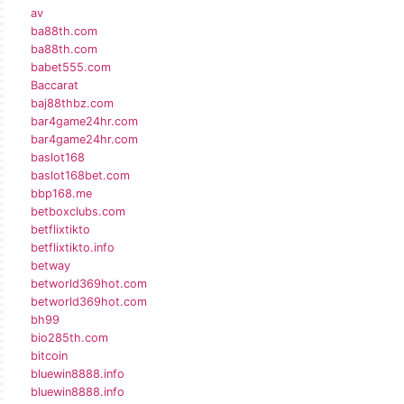
av
ba88th.com
ba88th.com
babet555.com
Baccarat
baj88thbz.com
bar4game24hr.com
bar4game24hr.com
baslot168
baslot168bet.com
bbp168.me
betboxclubs.com
betflixtikto
betflixtikto.info
betway
betworld369hot.com
betworld369hot.com
bh99
bio285th.com
bitcoin
bluewin8888.info
bluewin8888.info