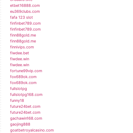
etbet16888.com
eu369clubs.com
fafa 123 slot
finfinbet789.com
finfinbet789.com
finn88gold.me
finn88gold.me
finnivips.com
fiwdee.bet
fiwdee.win
fiwdee.win
fortune99vip.com
fox689ok.com
fox689ok.com
fullslotpg
fullslotpg168.com
funny18
future24bet.com
future24bet.com
gachawin168.com
gaojing888
goatbetroyalcasino.com