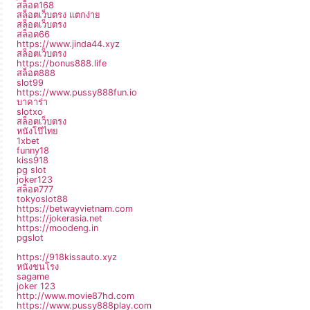
สล็อต168
สล็อตเว็บตรง แตกง่าย
สล็อตเว็บตรง
สล็อต66
https://www.jinda44.xyz
สล็อตเว็บตรง
https://bonus888.life
สล็อต888
slot99
https://www.pussy888fun.io
บาคาร่า
slotxo
สล็อตเว็บตรง
หนังโป๊ไทย
1xbet
funny18
kiss918
pg slot
joker123
สล็อต777
tokyoslot88
https://betwayvietnam.com
https://jokerasia.net
https://moodeng.in
pgslot
https://918kissauto.xyz
หนังชนโรง
sagame
joker 123
http://www.movie87hd.com
https://www.pussy888play.com