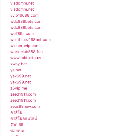
visdomm.net
visdomm.net
vvip16688.com
wdc888bets.com
wdc888bets.com
we789s.com
westbluez168bet.com
winherovip.com
worldclub888.fun
www.tuktukth.us
xway.bet
yaibet
yak699.net
yak699.net
z5vip.me
zeed1911.com
zeed1911.com
zeus88new.com
คาสิโน
คาสิโนออนไลน์
จ๊วด 69
ซอยเบท