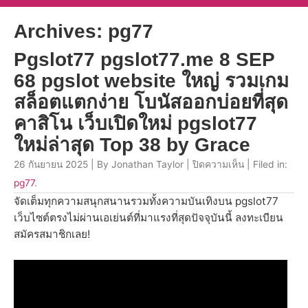
Archives: pg77
Pgslot77 pgslot77.me 8 SEP
68 pgslot website ใหญ่ รวมเกม
สล็อตแตกง่าย โบนัสออกบ่อยที่สุด
คาสิโน เว็บเปิดใหม่ pgslot77
ใหม่ล่าสุด Top 38 by Grace
26 กันยายน 2025 | By Jonathan Taylor |
ปิดความเห็น
| Filed in:
pg77
.
จัดเต็มทุกความสนุกสนานรวมทั้งความบันเทิงบน pgslot77
เว็บไซต์ตรงไม่ผ่านเอเย่นต์ที่มาแรงที่สุดปัจจุบันนี้ ลงทะเบียน
สมัครสมาชิกเลย!