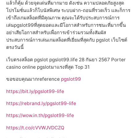
แล้วก็คุ้ม ด้วยจุดเด่นที่มากมาย ดังเช่น ความปลอดภัยสูงสุด
โปรโมชั่นแล้วก็โบนัสพิเศษ ระบบฝาก-ถอนที่รวดเร็ว และก็การ
เข้าถึงเกมสล็อตที่มีคุณภาพ คุณจะได้รับประสบการณ์การ
เล่นpgslot99ที่สุดยอดและมีโอกาสสำหรับการชนะที่มากขึ้น
อย่าเสียโอกาสสำหรับเพื่อการเข้าร่วมรวมทั้งสัมผัส
ประสบการณ์การเล่นเกมสล็อตที่เยี่ยมที่สุดกับ pgslot เว็บไซต์
ตรงวันนี้
เว็บตรงสล็อต pgslot pgslot99.life 28 กันยา 2567 Porter
casino online pgslotมาแรงที่สุด Top 31
ขอขอบคุณมากreference
pgslot99
https://bit.ly/pgslot99-life
https://rebrand.ly/pgslot99-life
https://wow.in.th/pgslot99-life
https://t.co/cVVWJVDCZQ