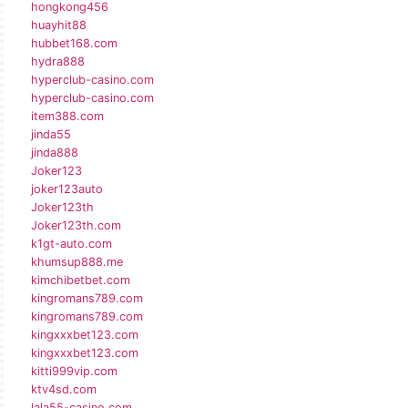
hongkong456
huayhit88
hubbet168.com
hydra888
hyperclub-casino.com
hyperclub-casino.com
item388.com
jinda55
jinda888
Joker123
joker123auto
Joker123th
Joker123th.com
k1gt-auto.com
khumsup888.me
kimchibetbet.com
kingromans789.com
kingromans789.com
kingxxxbet123.com
kingxxxbet123.com
kitti999vip.com
ktv4sd.com
lala55-casino.com