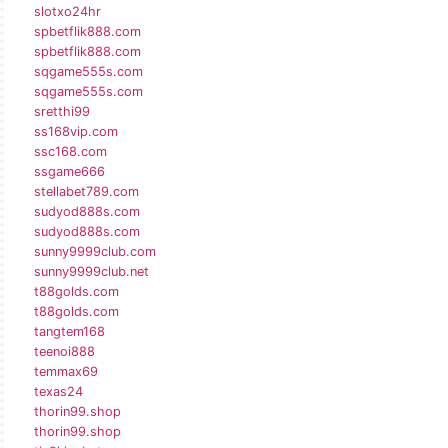
slotxo24hr
spbetflik888.com
spbetflik888.com
sqgame555s.com
sqgame555s.com
sretthi99
ss168vip.com
ssc168.com
ssgame666
stellabet789.com
sudyod888s.com
sudyod888s.com
sunny9999club.com
sunny9999club.net
t88golds.com
t88golds.com
tangtem168
teenoi888
temmax69
texas24
thorin99.shop
thorin99.shop