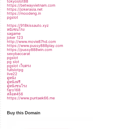
tokyoslot88
https://betwayvietnam.com
https://jokerasia.net
https://moodeng.in
pgslot
https://918kissauto.xyz
หนังชนโรง
sagame
joker 123
http://www.movie87hd.com
https://www.pussy888play.com
https://pussy888win.com
sexybaccarat
pgslot
pg slot
pgslot เว็บตรง
fullslotpg
live22
ดูหนัง
ดูหนังฟรี
ดูหนังชนโรง
faro168
สล็อต456
https://www.puntaek66.me
Buy this Domain