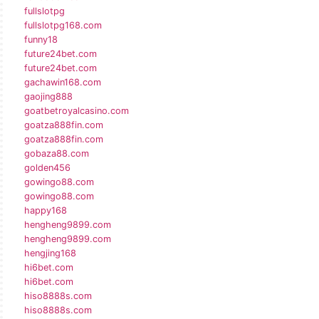
fullslotpg
fullslotpg168.com
funny18
future24bet.com
future24bet.com
gachawin168.com
gaojing888
goatbetroyalcasino.com
goatza888fin.com
goatza888fin.com
gobaza88.com
golden456
gowingo88.com
gowingo88.com
happy168
hengheng9899.com
hengheng9899.com
hengjing168
hi6bet.com
hi6bet.com
hiso8888s.com
hiso8888s.com