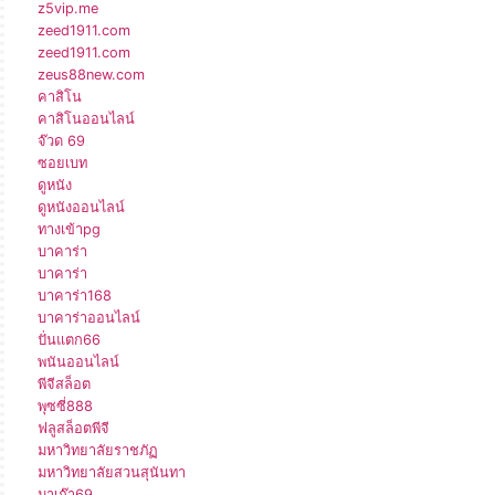
z5vip.me
zeed1911.com
zeed1911.com
zeus88new.com
คาสิโน
คาสิโนออนไลน์
จ๊วด 69
ซอยเบท
ดูหนัง
ดูหนังออนไลน์
ทางเข้าpg
บาคาร่า
บาคาร่า
บาคาร่า168
บาคาร่าออนไลน์
ปั่นแตก66
พนันออนไลน์
พีจีสล็อต
พุซซี่888
ฟลูสล็อตพีจี
มหาวิทยาลัยราชภัฏ
มหาวิทยาลัยสวนสุนันทา
มาเก๊า69