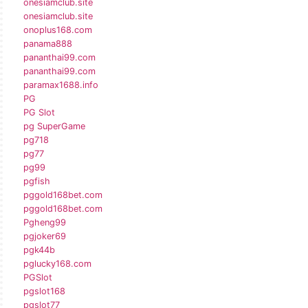
onesiamclub.site
onesiamclub.site
onoplus168.com
panama888
pananthai99.com
pananthai99.com
paramax1688.info
PG
PG Slot
pg SuperGame
pg718
pg77
pg99
pgfish
pggold168bet.com
pggold168bet.com
Pgheng99
pgjoker69
pgk44b
pglucky168.com
PGSlot
pgslot168
pgslot77