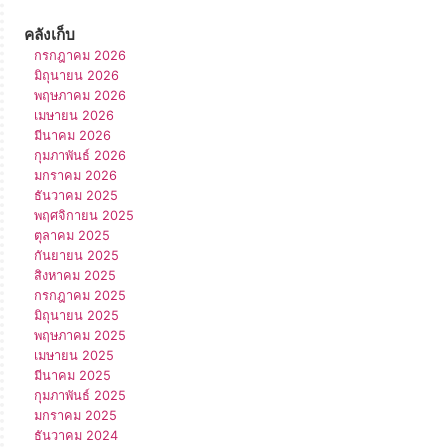
คลังเก็บ
กรกฎาคม 2026
มิถุนายน 2026
พฤษภาคม 2026
เมษายน 2026
มีนาคม 2026
กุมภาพันธ์ 2026
มกราคม 2026
ธันวาคม 2025
พฤศจิกายน 2025
ตุลาคม 2025
กันยายน 2025
สิงหาคม 2025
กรกฎาคม 2025
มิถุนายน 2025
พฤษภาคม 2025
เมษายน 2025
มีนาคม 2025
กุมภาพันธ์ 2025
มกราคม 2025
ธันวาคม 2024