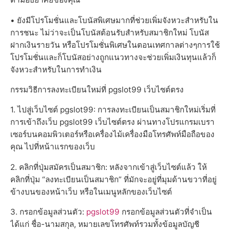
• ยังมีโปรโมชั่นและโบนัสพิเศษมากที่ช่วยเพิ่มจังหวะสำหรับใน
การชนะ ไม่ว่าจะเป็นโบนัสต้อนรับสำหรับสมาชิกใหม่ โบนัส
ฝากเงินรายวัน หรือโปรโมชั่นพิเศษในตอนเทศกาลต่างๆการใช้
โปรโมชั่นและก็โบนัสอย่างถูกแนวทางจะช่วยเพิ่มเงินทุนแล้วก็
จังหวะสำหรับในการทำเงิน
กรรมวิธีการลงทะเบียนใหม่ที่ pgslot99 เว็บไซต์ตรง
1. ไปสู่เว็บไซต์ pgslot99: การลงทะเบียนเป็นสมาชิกใหม่เริ่มที่
การเข้าถึงเว็บ pgslot99 เว็บไซต์ตรง ผ่านทางโปรแกรมเบรา
เซอร์บนคอมพิวเตอร์หรือเครื่องไม้เครื่องมือโทรศัพท์มือถือของ
คุณ ไปที่หน้าแรกของเว็บ
2. คลิกที่ปุ่มสมัครเป็นสมาชิก: หลังจากเข้าสู่เว็บไซต์แล้ว ให้
คลิกที่ปุ่ม “ลงทะเบียนเป็นสมาชิก” ที่มักจะอยู่ที่มุมด้านขวาที่อยู่
ข้างบนของหน้าเว็บ หรือในเมนูหลักของเว็บไซต์
3. กรอกข้อมูลส่วนตัว:
pgslot99
กรอกข้อมูลส่วนตัวที่จำเป็น
ได้แก่ ชื่อ-นามสกุล, หมายเลขโทรศัพท์รวมทั้งข้อมูลบัญชี