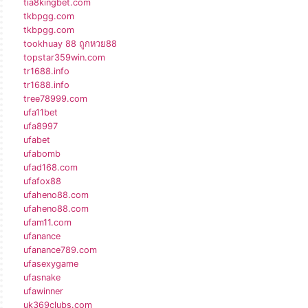
tia8kingbet.com
tkbpgg.com
tkbpgg.com
tookhuay 88 ถูกหวย88
topstar359win.com
tr1688.info
tr1688.info
tree78999.com
ufa11bet
ufa8997
ufabet
ufabomb
ufad168.com
ufafox88
ufaheno88.com
ufaheno88.com
ufam11.com
ufanance
ufanance789.com
ufasexygame
ufasnake
ufawinner
uk369clubs.com