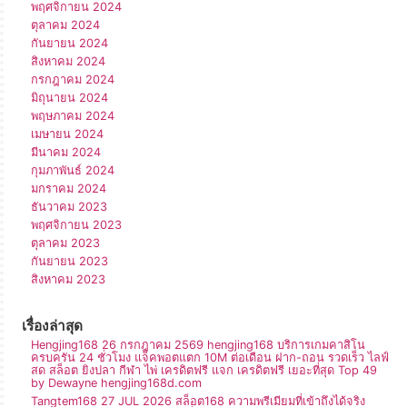
พฤศจิกายน 2024
ตุลาคม 2024
กันยายน 2024
สิงหาคม 2024
กรกฎาคม 2024
มิถุนายน 2024
พฤษภาคม 2024
เมษายน 2024
มีนาคม 2024
กุมภาพันธ์ 2024
มกราคม 2024
ธันวาคม 2023
พฤศจิกายน 2023
ตุลาคม 2023
กันยายน 2023
สิงหาคม 2023
เรื่องล่าสุด
Hengjing168 26 กรกฎาคม 2569 hengjing168 บริการเกมคาสิโน
ครบครัน 24 ชั่วโมง แจ็คพอตแตก 10M ต่อเดือน ฝาก-ถอน รวดเร็ว ไลฟ์
สด สล็อต ยิงปลา กีฬา ไพ่ เครดิตฟรี แจก เครดิตฟรี เยอะที่สุด Top 49
by Dewayne hengjing168d.com
Tangtem168 27 JUL 2026 สล็อต168 ความพรีเมียมที่เข้าถึงได้จริง