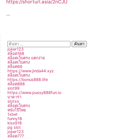
https://shorturl.asia/2nCJU
…
joker123
สล็อต168
สล็อตเว็บตรง แตกง่าย
สล็อตเว็บตรง
สล็อต66
https://www.jinda44.xyz
สล็อตเว็บตรง
https://bonus888.life
สล็อต888
slot99
https://www.pussy888fun.io
บาคาร่า
slotxo
สล็อตเว็บตรง
หนังโป๊ไทย
1xbet
funny18
kiss918
pg slot
joker123
สล็อต777