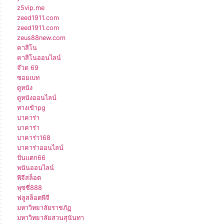
z5vip.me
zeed1911.com
zeed1911.com
zeus88new.com
คาสิโน
คาสิโนออนไลน์
จ๊วด 69
ซอยเบท
ดูหนัง
ดูหนังออนไลน์
ทางเข้าpg
บาคาร่า
บาคาร่า
บาคาร่า168
บาคาร่าออนไลน์
ปั่นแตก66
พนันออนไลน์
พีจีสล็อต
พุซซี่888
ฟลูสล็อตพีจี
มหาวิทยาลัยราชภัฏ
มหาวิทยาลัยสวนสุนันทา