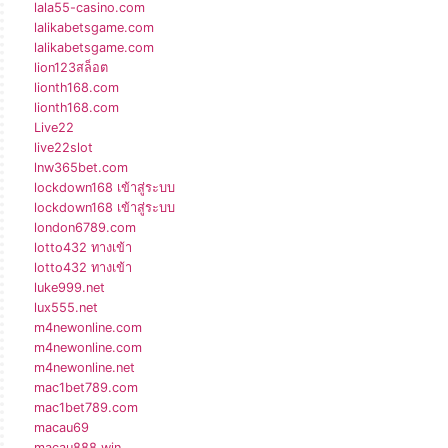
lala55-casino.com
lalikabetsgame.com
lalikabetsgame.com
lion123สล็อต
lionth168.com
lionth168.com
Live22
live22slot
lnw365bet.com
lockdown168 เข้าสู่ระบบ
lockdown168 เข้าสู่ระบบ
london6789.com
lotto432 ทางเข้า
lotto432 ทางเข้า
luke999.net
lux555.net
m4newonline.com
m4newonline.com
m4newonline.net
mac1bet789.com
mac1bet789.com
macau69
macau888.win