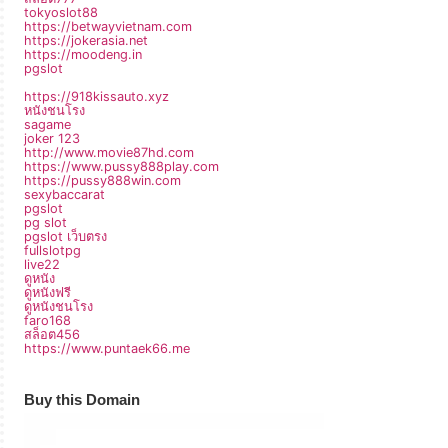
tokyoslot88
https://betwayvietnam.com
https://jokerasia.net
https://moodeng.in
pgslot
https://918kissauto.xyz
หนังชนโรง
sagame
joker 123
http://www.movie87hd.com
https://www.pussy888play.com
https://pussy888win.com
sexybaccarat
pgslot
pg slot
pgslot เว็บตรง
fullslotpg
live22
ดูหนัง
ดูหนังฟรี
ดูหนังชนโรง
faro168
สล็อต456
https://www.puntaek66.me
Buy this Domain