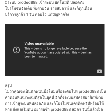
มีระบบ proded888 เข้าระบบ อัตโนมัติ ปลอดภัย
โปรโมชั่นจัดเต็ม ทั้งรายวัน รายสัปดาห์ และก็ทุกเดือน
บริการลูกค้า 1 วัน ตอบไว แก้ปัญหาจริง
สรุป
ไม่ว่าคุณจะเป็นนักพนันมือใหม่หรือระดับโปร proded888 เป็น
คำตอบที่เหมาะสมที่สุดในยุคนี้ อีกทั้งระบบสมัครสมาชิกที่ง่าย
การเข้าสู่ระบบที่ปลอดภัย และก็โปรโมชั่นเครดิตฟรีที่พร้อมให้
ท่านตั้งแต่เริ่มต้น อย่ารอช้า proded888 สมัคร วันนี้แล้วเปิด