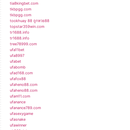
tia8kingbet.com
tkbpgg.com
tkbpgg.com
tookhuay 88 ถูกหวย88
topstar359win.com
tr1688.info
tr1688.info
tree78999.com
ufa11bet
ufa8997
ufabet
ufabomb
ufad168.com
ufafox88
ufaheno88.com
ufaheno88.com
ufam11.com
ufanance
ufanance789.com
ufasexygame
ufasnake
ufawinner