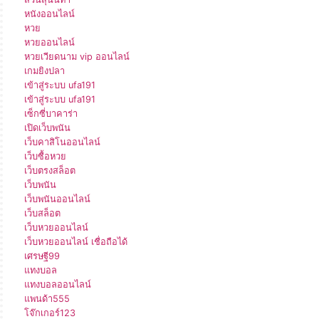
หนังออนไลน์
หวย
หวยออนไลน์
หวยเวียดนาม vip ออนไลน์
เกมยิงปลา
เข้าสู่ระบบ ufa191
เข้าสู่ระบบ ufa191
เซ็กซี่บาคาร่า
เปิดเว็บพนัน
เว็บคาสิโนออนไลน์
เว็บซื้อหวย
เว็บตรงสล็อต
เว็บพนัน
เว็บพนันออนไลน์
เว็บสล็อต
เว็บหวยออนไลน์
เว็บหวยออนไลน์ เชื่อถือได้
เศรษฐี99
แทงบอล
แทงบอลออนไลน์
แพนด้า555
โจ๊กเกอร์123