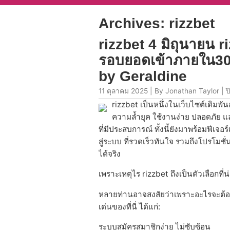
Archives: rizzbet
rizzbet 4 มิถุนายน ri
รอบยอดเข้าภายใน30ว
by Geraldine
11 ตุลาคม 2025 | By Jonathan Taylor |
ป
rizzbet เป็นหนึ่งในเว็บไซต์เดิมพัน
ความล้ำยุค ใช้งานง่าย ปลอดภัย และยั
ที่มีประสบการณ์ ทั้งนี้ยังมาพร้อมฟีเจอ
สู่ระบบ ที่รวดเร็วทันใจ รวมถึงโปรโมชั
ได้จริง
เพราะเหตุไร rizzbet ถึงเป็นตัวเลือกที่น
หลายท่านอาจสงสัยว่าเพราะอะไรจะต้องเลื
เด่นของที่นี่ ได้แก่:
ระบบสมัครสมาชิกง่าย ไม่ซับซ้อน