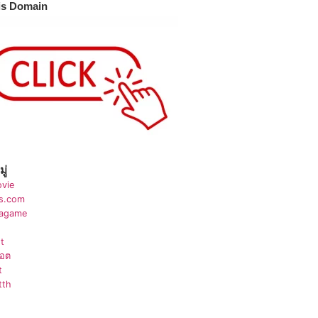
is Domain
ู่
vie
s.com
agame
t
็อต
t
tth