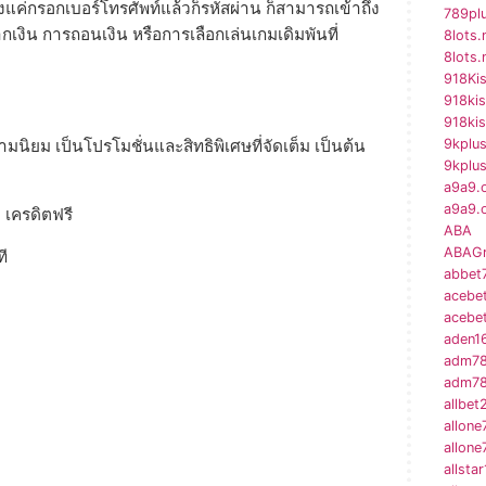
ยงแค่กรอกเบอร์โทรศัพท์แล้วก็รหัสผ่าน ก็สามารถเข้าถึง
789pl
กเงิน การถอนเงิน หรือการเลือกเล่นเกมเดิมพันที่
8lots
8lots
918Ki
918ki
918ki
วามนิยม เป็นโปรโมชั่นและสิทธิพิเศษที่จัดเต็ม เป็นต้น
9kplu
9kplu
a9a9.
a9a9.
 เครดิตฟรี
ABA
ABAG
ที
abbet
acebe
acebe
aden1
adm78
adm78
allbet
allon
allon
allsta