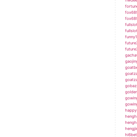
fiwdee
fortu
fox68
fox68
fullsl
fullsl
funny
futur
futur
gacha
gaoji
goatb
goatz
goatz
gobaz
golde
gowin
gowin
happy
hengh
hengh
hengj
hi6be