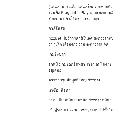
ผู้เล่นสามารถเลือกเล่นสล็อตจากค่ายด
รวมทั้ง Pragmatic Play เกมแต่ละเกมมีข้
สวยงาม แล้วก็อัตราการจ่ายสูง
คาสิโนสด
rizzbet มีบริการคาสิโนสด ส่งตรงจาก
ร่า รูเล็ต เสือมังกร รวมทั้งกางล็คแจ็ค
เกมยิงปลา
อีกหนึ่งเกมยอดฮิตที่สามารถเล่นได้ง่าย
อยู่เสมอ
ตารางสรุปข้อมูลสำคัญ rizzbet
หัวข้อ เนื้อหา
ลงทะเบียนสมัครสมาชิก rizzbet สมัคร ง
เข้าสู่ระบบ rizzbet เข้าสู่ระบบ ได้ทั้งโ