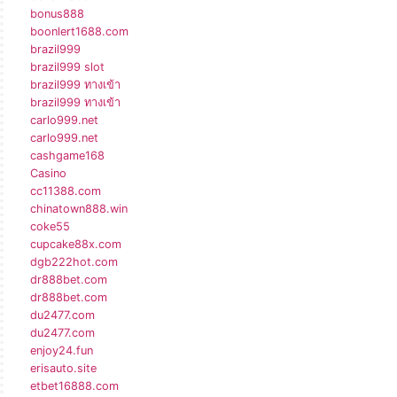
bonus888
boonlert1688.com
brazil999
brazil999 slot
brazil999 ทางเข้า
brazil999 ทางเข้า
carlo999.net
carlo999.net
cashgame168
Casino
cc11388.com
chinatown888.win
coke55
cupcake88x.com
dgb222hot.com
dr888bet.com
dr888bet.com
du2477.com
du2477.com
enjoy24.fun
erisauto.site
etbet16888.com