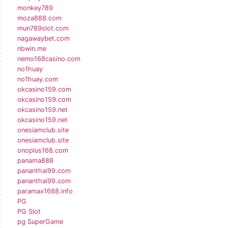
monkey789
moza888.com
mun789slot.com
nagawaybet.com
nbwin.me
nemo168casino.com
no1huay
no1huay.com
okcasino159.com
okcasino159.com
okcasino159.net
okcasino159.net
onesiamclub.site
onesiamclub.site
onoplus168.com
panama888
pananthai99.com
pananthai99.com
paramax1688.info
PG
PG Slot
pg SuperGame