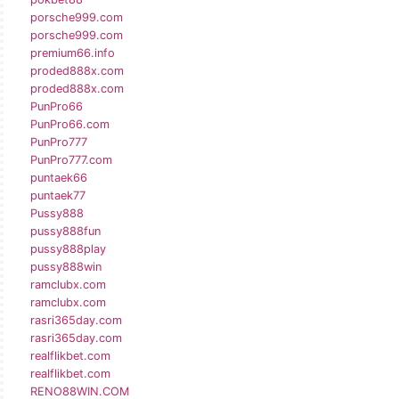
porsche999.com
porsche999.com
premium66.info
proded888x.com
proded888x.com
PunPro66
PunPro66.com
PunPro777
PunPro777.com
puntaek66
puntaek77
Pussy888
pussy888fun
pussy888play
pussy888win
ramclubx.com
ramclubx.com
rasri365day.com
rasri365day.com
realflikbet.com
realflikbet.com
RENO88WIN.COM