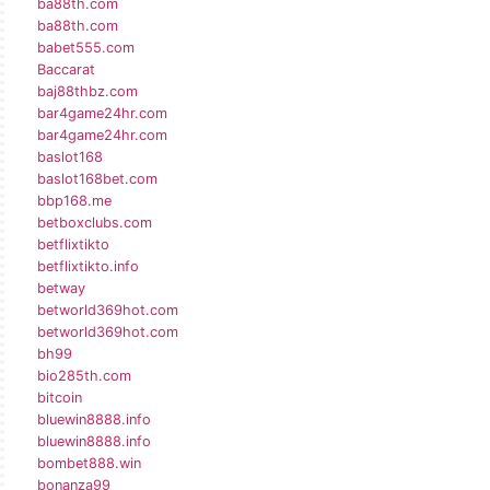
ba88th.com
ba88th.com
babet555.com
Baccarat
baj88thbz.com
bar4game24hr.com
bar4game24hr.com
baslot168
baslot168bet.com
bbp168.me
betboxclubs.com
betflixtikto
betflixtikto.info
betway
betworld369hot.com
betworld369hot.com
bh99
bio285th.com
bitcoin
bluewin8888.info
bluewin8888.info
bombet888.win
bonanza99