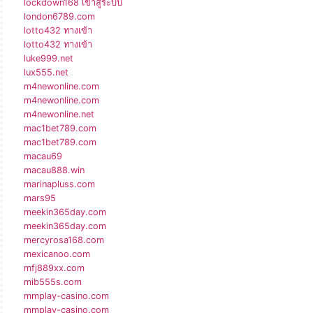
lockdown168 เข้าสู่ระบบ
london6789.com
lotto432 ทางเข้า
lotto432 ทางเข้า
luke999.net
lux555.net
m4newonline.com
m4newonline.com
m4newonline.net
mac1bet789.com
mac1bet789.com
macau69
macau888.win
marinapluss.com
mars95
meekin365day.com
meekin365day.com
mercyrosa168.com
mexicanoo.com
mfj889xx.com
mib555s.com
mmplay-casino.com
mmplay-casino.com