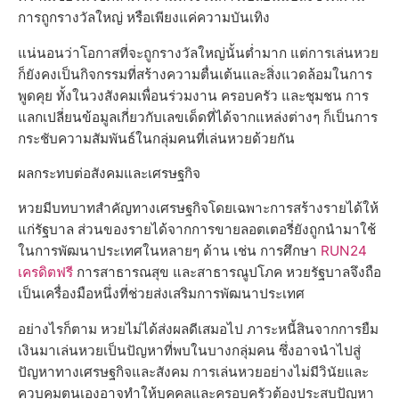
การถูกรางวัลใหญ่ หรือเพียงแค่ความบันเทิง
แน่นอนว่าโอกาสที่จะถูกรางวัลใหญ่นั้นต่ำมาก แต่การเล่นหวย
ก็ยังคงเป็นกิจกรรมที่สร้างความตื่นเต้นและสิ่งแวดล้อมในการ
พูดคุย ทั้งในวงสังคมเพื่อนร่วมงาน ครอบครัว และชุมชน การ
แลกเปลี่ยนข้อมูลเกี่ยวกับเลขเด็ดที่ได้จากแหล่งต่างๆ ก็เป็นการ
กระชับความสัมพันธ์ในกลุ่มคนที่เล่นหวยด้วยกัน
ผลกระทบต่อสังคมและเศรษฐกิจ
หวยมีบทบาทสำคัญทางเศรษฐกิจโดยเฉพาะการสร้างรายได้ให้
แก่รัฐบาล ส่วนของรายได้จากการขายลอตเตอรี่ยังถูกนำมาใช้
ในการพัฒนาประเทศในหลายๆ ด้าน เช่น การศึกษา
RUN24
เครดิตฟรี
การสาธารณสุข และสาธารณูปโภค หวยรัฐบาลจึงถือ
เป็นเครื่องมือหนึ่งที่ช่วยส่งเสริมการพัฒนาประเทศ
อย่างไรก็ตาม หวยไม่ได้ส่งผลดีเสมอไป ภาระหนี้สินจากการยืม
เงินมาเล่นหวยเป็นปัญหาที่พบในบางกลุ่มคน ซึ่งอาจนำไปสู่
ปัญหาทางเศรษฐกิจและสังคม การเล่นหวยอย่างไม่มีวินัยและ
ควบคุมตนเองอาจทำให้บุคคลและครอบครัวต้องประสบปัญหา