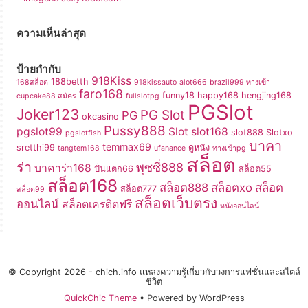
ความเห็นล่าสุด
ป้ายกำกับ
918Kiss
188betth
168สล็อต
918kissauto
alot666
brazil999 ทางเข้า
faro168
funny18
happy168
hengjing168
cupcake88 สมัคร
fullslotpg
PGSlot
Joker123
PG Slot
PG
okcasino
Pussy888
pgslot99
Slot
slot168
slot888
Slotxo
pgslotfish
บาคา
temmax69
sretthi99
ดูหนัง
tangtem168
ufanance
ทางเข้าpg
สล็อต
ร่า
พุซซี่888
บาคาร่า168
ปั่นแตก66
สล็อต55
สล็อต168
สล็อต888
สล็อตxo
สล็อต
สล็อต777
สล็อต99
สล็อตเว็บตรง
ออนไลน์
สล็อตเครดิตฟรี
หนังออนไลน์
© Copyright 2026 - chich.info แหล่งความรู้เกี่ยวกับวงการแฟชั่นและสไตล์
ชีวิต
QuickChic Theme
• Powered by WordPress