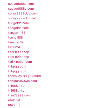
sudyod888s.com
sudyod888s.com
sunny9999club.com
sunny9999club.net
t88golds.com
t88golds.com
tangtem168
teenoi888
temmax69
texas24
thorin99.shop
thorin99.shop
tia8kingbet.com
tkbpgg.com
tkbpgg.com
tookhuay 88 ถูกหวย88
topstar359win.com
tr1688.info
tr1688.info
tree78999.com
ufa11bet
ufa8997