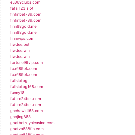
eu369clubs.com
fafa 123 slot
finfinbet789.com
finfinbet789.com
finn88gold.me
finn88gold.me
finnivips.com
fiwdee.bet
fiwdee.win
fiwdee.win
fortune99vip.com
fox689ok.com
fox689ok.com
fullslotpg
fullslotpg168.com
funny18
future24bet.com
future24bet.com
gachawin168.com
gaojing888
goatbetroyalcasino.com
goatza888fin.com
goatza888fin.com