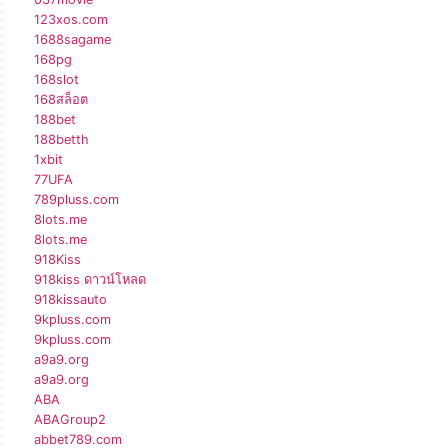
123xos.com
1688sagame
168pg
168slot
168สล็อต
188bet
188betth
1xbit
77UFA
789pluss.com
8lots.me
8lots.me
918Kiss
918kiss ดาวน์โหลด
918kissauto
9kpluss.com
9kpluss.com
a9a9.org
a9a9.org
ABA
ABAGroup2
abbet789.com