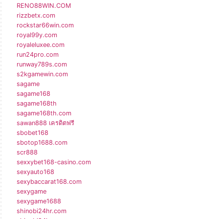
RENO88WIN.COM
rizzbetx.com
rockstar66win.com
royal99y.com
royaleluxee.com
run24pro.com
runway789s.com
s2kgamewin.com
sagame
sagame168
sagame168th
sagame168th.com
sawan888 เครดิตฟรี
sbobet168
sbotop1688.com
scr888
sexxybet168-casino.com
sexyauto168
sexybaccarat168.com
sexygame
sexygame1688
shinobi24hr.com