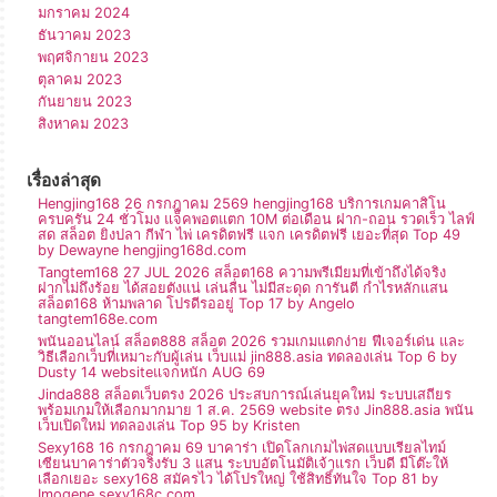
มกราคม 2024
ธันวาคม 2023
พฤศจิกายน 2023
ตุลาคม 2023
กันยายน 2023
สิงหาคม 2023
เรื่องล่าสุด
Hengjing168 26 กรกฎาคม 2569 hengjing168 บริการเกมคาสิโน
ครบครัน 24 ชั่วโมง แจ็คพอตแตก 10M ต่อเดือน ฝาก-ถอน รวดเร็ว ไลฟ์
สด สล็อต ยิงปลา กีฬา ไพ่ เครดิตฟรี แจก เครดิตฟรี เยอะที่สุด Top 49
by Dewayne hengjing168d.com
Tangtem168 27 JUL 2026 สล็อต168 ความพรีเมียมที่เข้าถึงได้จริง
ฝากไม่ถึงร้อย ได้สอยตังแน่ เล่นลื่น ไม่มีสะดุด การันตี กำไรหลักแสน
สล็อต168 ห้ามพลาด โปรดีรออยู่ Top 17 by Angelo
tangtem168e.com
พนันออนไลน์ สล็อต888 สล็อต 2026 รวมเกมแตกง่าย ฟีเจอร์เด่น และ
วิธีเลือกเว็บที่เหมาะกับผู้เล่น เว็บแม่ jin888.asia ทดลองเล่น Top 6 by
Dusty 14 websiteแจกหนัก AUG 69
Jinda888 สล็อตเว็บตรง 2026 ประสบการณ์เล่นยุคใหม่ ระบบเสถียร
พร้อมเกมให้เลือกมากมาย 1 ส.ค. 2569 website ตรง Jin888.asia พนัน
เว็บเปิดใหม่ ทดลองเล่น Top 95 by Kristen
Sexy168 16 กรกฎาคม 69 บาคาร่า เปิดโลกเกมไพ่สดแบบเรียลไทม์
เซียนบาคาร่าตัวจริงรับ 3 แสน ระบบอัตโนมัติเจ้าแรก เว็บดี มีโต๊ะให้
เลือกเยอะ sexy168 สมัครไว ได้โปรใหญ่ ใช้สิทธิ์ทันใจ Top 81 by
Imogene sexy168c.com