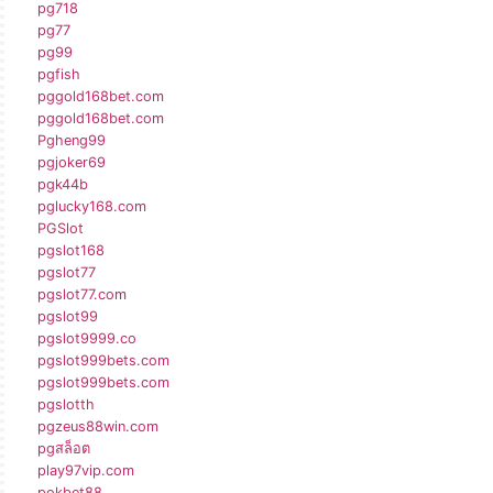
pg718
pg77
pg99
pgfish
pggold168bet.com
pggold168bet.com
Pgheng99
pgjoker69
pgk44b
pglucky168.com
PGSlot
pgslot168
pgslot77
pgslot77.com
pgslot99
pgslot9999.co
pgslot999bets.com
pgslot999bets.com
pgslotth
pgzeus88win.com
pgสล็อต
play97vip.com
pokbet88