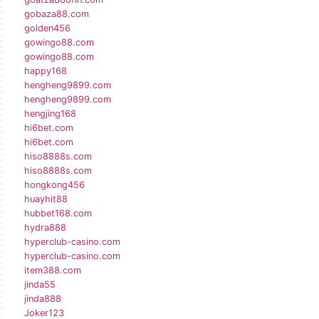
gobaza88.com
golden456
gowingo88.com
gowingo88.com
happy168
hengheng9899.com
hengheng9899.com
hengjing168
hi6bet.com
hi6bet.com
hiso8888s.com
hiso8888s.com
hongkong456
huayhit88
hubbet168.com
hydra888
hyperclub-casino.com
hyperclub-casino.com
item388.com
jinda55
jinda888
Joker123