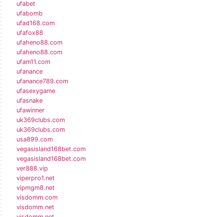
ufabet
ufabomb
ufad168.com
ufafox88
ufaheno88.com
ufaheno88.com
ufam11.com
ufanance
ufanance789.com
ufasexygame
ufasnake
ufawinner
uk369clubs.com
uk369clubs.com
usa899.com
vegasisland168bet.com
vegasisland168bet.com
ver888.vip
viperpro1.net
vipmgm8.net
visdomm.com
visdomm.net
visdomm.net