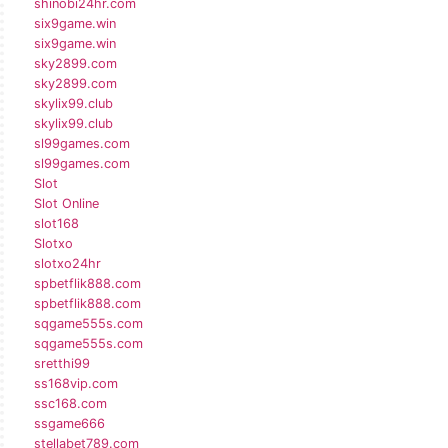
shinobi24hr.com
six9game.win
six9game.win
sky2899.com
sky2899.com
skylix99.club
skylix99.club
sl99games.com
sl99games.com
Slot
Slot Online
slot168
Slotxo
slotxo24hr
spbetflik888.com
spbetflik888.com
sqgame555s.com
sqgame555s.com
sretthi99
ss168vip.com
ssc168.com
ssgame666
stellabet789.com