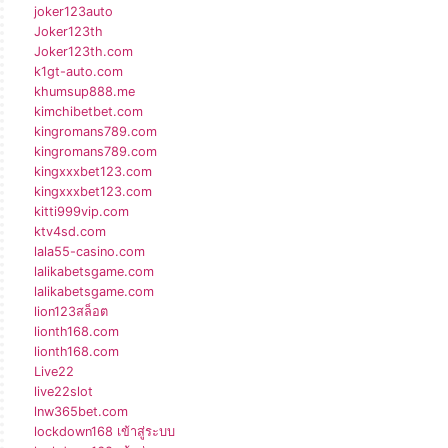
joker123auto
Joker123th
Joker123th.com
k1gt-auto.com
khumsup888.me
kimchibetbet.com
kingromans789.com
kingromans789.com
kingxxxbet123.com
kingxxxbet123.com
kitti999vip.com
ktv4sd.com
lala55-casino.com
lalikabetsgame.com
lalikabetsgame.com
lion123สล็อต
lionth168.com
lionth168.com
Live22
live22slot
lnw365bet.com
lockdown168 เข้าสู่ระบบ