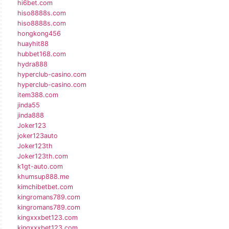
hi6bet.com
hiso8888s.com
hiso8888s.com
hongkong456
huayhit88
hubbet168.com
hydra888
hyperclub-casino.com
hyperclub-casino.com
item388.com
jinda55
jinda888
Joker123
joker123auto
Joker123th
Joker123th.com
k1gt-auto.com
khumsup888.me
kimchibetbet.com
kingromans789.com
kingromans789.com
kingxxxbet123.com
kingxxxbet123.com