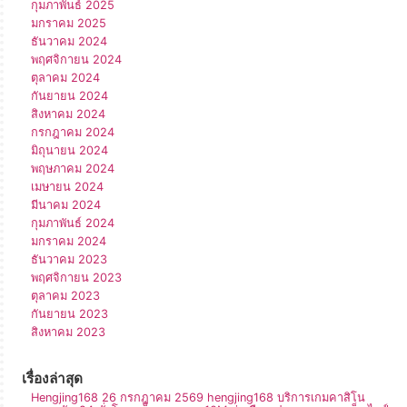
กุมภาพันธ์ 2025
มกราคม 2025
ธันวาคม 2024
พฤศจิกายน 2024
ตุลาคม 2024
กันยายน 2024
สิงหาคม 2024
กรกฎาคม 2024
มิถุนายน 2024
พฤษภาคม 2024
เมษายน 2024
มีนาคม 2024
กุมภาพันธ์ 2024
มกราคม 2024
ธันวาคม 2023
พฤศจิกายน 2023
ตุลาคม 2023
กันยายน 2023
สิงหาคม 2023
เรื่องล่าสุด
Hengjing168 26 กรกฎาคม 2569 hengjing168 บริการเกมคาสิโน