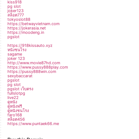
kiss918
pg slot
joker123
สล็อต777
tokyoslot88
https://betwayvietnam.com
https://jokerasia.net
https://moodeng.in
pgslot
https://918kissauto.xyz
หนังชนโรง
sagame
joker 123
http://www.movie87hd.com
https://www.pussy888play.com
https://pussy888win.com
sexybaccarat
pgslot
pg slot
pgslot เว็บตรง
fullslotpg
live22
ดูหนัง
ดูหนังฟรี
ดูหนังชนโรง
faro168
สล็อต456
https://www.puntaek66.me