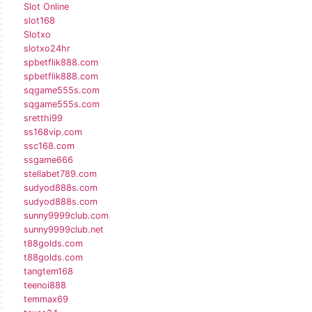
Slot Online
slot168
Slotxo
slotxo24hr
spbetflik888.com
spbetflik888.com
sqgame555s.com
sqgame555s.com
sretthi99
ss168vip.com
ssc168.com
ssgame666
stellabet789.com
sudyod888s.com
sudyod888s.com
sunny9999club.com
sunny9999club.net
t88golds.com
t88golds.com
tangtem168
teenoi888
temmax69