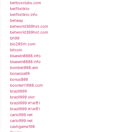
betboxclubs.com
betflixtikto
betflixtikto.info
betway
betworld369hot.com
betworld369hot.com
bh99
bio285th.com
bitcoin
bluewin8888.info
bluewin8888.info
bombet888.win
bonanza99
bonus888
boonlert1688.com
brazil999
brazil999 slot
brazil999 ทางเข้า
brazil999 ทางเข้า
carlo999.net
carlo999.net
cashgame168