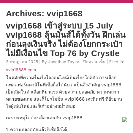
Archives: vvip1668
vvip1668 เข้าสู่ระบบ 15 July
vvip1668 ลุ้นมันส์ได้ทั้งวัน ฝึกเล่น
ก่อนลงเงินจริง ไม่ต้องโยกกระเป๋า
ไม่มีเงื่อนไข Top 76 by Crystle
3 กรกฎาคม 2025 | By Jonathan Taylor |
ปิดความเห็น
| Filed in:
vvip16688.com
.
ในสมัยที่ความรื่นเริงใจออนไลน์เป็นเรื่องใกล้ตัว การเลือก
แพลตฟอร์มคาสิโนที่เชื่อถือได้นับว่าเป็นสิ่งสำคัญ vvip1668
เป็นเลิศในตัวเลือกที่มาแรง ด้วยความปลอดภัย ความหลาก
หลายของเกม และก็โปรโมชั่น vvip1668 เครดิตฟรี ที่ยั่วยวน
ใจผู้เล่นใหม่และก็เก่าอย่างสม่ำเสมอ
เพราะเหตุใดต้องเลือกเล่นกับ vvip1668
1. ความปลอดภัยแล้วก็เชื่อถือได้