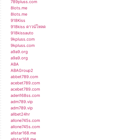
789pluss.com
8lots.me
8lots.me
918Kiss
918kiss ดาวน์โหลด
918kissauto
9kpluss.com
9kpluss.com
a9a9.org
a9a9.org
ABA
ABAGroup2
abbet789.com
acebet789.com
acebet789.com
aden168ss.com
adm789.vip
adm789.vip
allbet24hr
allone745s.com
allone745s.com
allstar168.me
allstar168.me