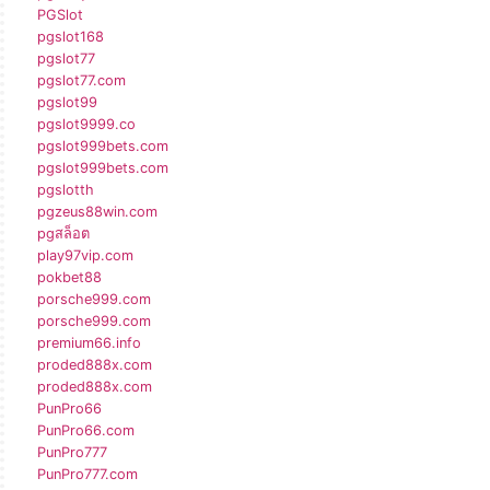
PGSlot
pgslot168
pgslot77
pgslot77.com
pgslot99
pgslot9999.co
pgslot999bets.com
pgslot999bets.com
pgslotth
pgzeus88win.com
pgสล็อต
play97vip.com
pokbet88
porsche999.com
porsche999.com
premium66.info
proded888x.com
proded888x.com
PunPro66
PunPro66.com
PunPro777
PunPro777.com