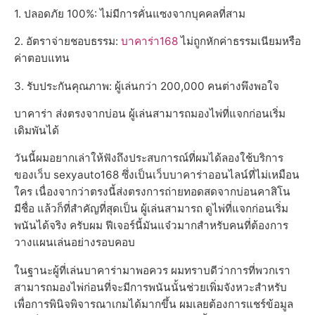
1. ปลอดภัย 100%: ไม่มีการคั่นแซงจากบุคคลที่สาม
2. อัตราจ่ายชอบธรรม:
บาคาร่า168
ไม่ถูกหักค่าธรรมเนียมหรือ
ค่าตอบแทน
3. รับประกันคุณภาพ: ผู้เล่นกว่า 200,000 คนต่างพึงพอใจ
บาคาร่า ส่งตรงจากบ่อน ผู้เล่นสามารถมองไพ่ที่แจกก่อนเริ่ม
เดิมพันได้
วันนี้ผมอยากเล่าให้ฟังถึงประสบการณ์ที่ผมได้ลองใช้บริการ
ของเว็บ sexyauto168 ซึ่งเป็นเว็บบาคาร่าออนไลน์ที่ไม่เหมือน
ใคร เนื่องจากว่าตรงนี้ส่งตรงการถ่ายทอดสดจากบ่อนคาสิโน
มีชื่อ แล้วก็ที่สำคัญที่สุดเป็น ผู้เล่นสามารถ ดูไพ่ที่แจกก่อนเริ่ม
พนันได้จริง ครับผม ฟีเจอร์นี้มันแจ๋วมากสำหรับคนที่ต้องการ
วางแผนเล่นอย่างรอบคอบ
ในฐานะผู้ที่เล่นบาคาร่ามาพอควร ผมทราบดีว่าการที่พวกเรา
สามารถมองไพ่ก่อนที่จะมีการพนันนั้นช่วยเพิ่มจังหวะสำหรับ
เพื่อการพินิจพิจารณาเกมได้มากขึ้น ผมเลยต้องการแชร์ข้อมูล