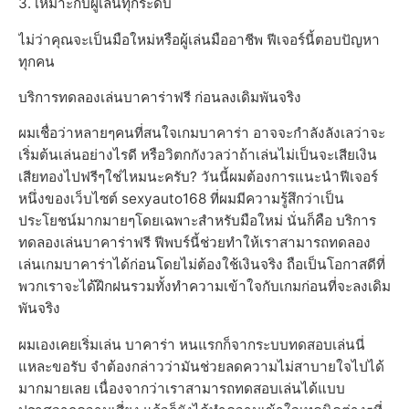
3. เหมาะกับผู้เล่นทุกระดับ
ไม่ว่าคุณจะเป็นมือใหม่หรือผู้เล่นมืออาชีพ ฟีเจอร์นี้ตอบปัญหา
ทุกคน
บริการทดลองเล่นบาคาร่าฟรี ก่อนลงเดิมพันจริง
ผมเชื่อว่าหลายๆคนที่สนใจเกมบาคาร่า อาจจะกำลังลังเลว่าจะ
เริ่มต้นเล่นอย่างไรดี หรือวิตกกังวลว่าถ้าเล่นไม่เป็นจะเสียเงิน
เสียทองไปฟรีๆใช่ไหมนะครับ? วันนี้ผมต้องการแนะนำฟีเจอร์
หนึ่งของเว็บไซต์ sexyauto168 ที่ผมมีความรู้สึกว่าเป็น
ประโยชน์มากมายๆโดยเฉพาะสำหรับมือใหม่ นั่นก็คือ บริการ
ทดลองเล่นบาคาร่าฟรี ฟีพบร์นี้ช่วยทำให้เราสามารถทดลอง
เล่นเกมบาคาร่าได้ก่อนโดยไม่ต้องใช้เงินจริง ถือเป็นโอกาสดีที่
พวกเราจะได้ฝึกฝนรวมทั้งทำความเข้าใจกับเกมก่อนที่จะลงเดิม
พันจริง
ผมเองเคยเริ่มเล่น บาคาร่า หนแรกก็จากระบบทดสอบเล่นนี่
แหละขอรับ จำต้องกล่าวว่ามันช่วยลดความไม่สาบายใจไปได้
มากมายเลย เนื่องจากว่าเราสามารถทดสอบเล่นได้แบบ