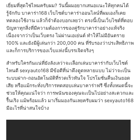
เยี่ยมที่สุดใช่ไหมครับผม? วันนี้ผมอยากเสนอแนะให้ทุกคนได้
รู้จักกับ บาคาร่า168 เว็บไซต์บาคาร่าออนไลน์ที่ผมเองก็เคย
ทดลองใช้งาน แล้วก็จำต้องบอกเลยว่า ตรงนี้เป็นเว็บไซต์ที่ตอบ
ปัญหาทุกสิ่งที่มีความต้องการของคู่รักบาคาร่าอย่างแท้จริง
เนื่องจากว่าเป็นเว็บตรง ไม่ผ่านเอเย่นต์ ทำให้ไม่มีอันตราย
100% และยังมีผู้เล่นกว่า 200,000 คน ที่รับรองว่าประสิทธิภาพ
และก็การบริการของเว็บแห่งนี้บรรเจิดจริงๆ
สำหรับใครกันแน่ที่ยังลังเลว่าจะเลือกเล่นบาคาร่ากับเว็บไซต์
ไหนดี sexyauto168 มีข้อดีที่น่าดึงดูดหลายแบบ ไม่ว่าจะเป็น
ระบบฝาก-ถอนอัตโนมัติที่รวดเร็วทันใจ โปรโมชั่นคืนเงินยอด
เสีย หรือแม้กระทั่งบริการทดสอบเล่นบาคาร่าฟรี ซึ่งทั้งหมดนี้จะ
ช่วยให้คุณแน่ใจว่า การพนันของคุณจะเป็นไปอย่างสะดวกและ
รื้นเริง แม้พร้อมแล้ว มาเริ่มมองกันเลยครับผมว่า sexyauto168
มีอะไรที่น่าสนใจบ้าง