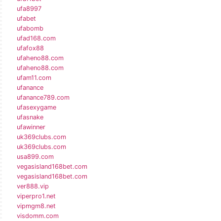
ufa8997
ufabet
ufabomb
ufad168.com
ufafox88
ufaheno88.com
ufaheno88.com
ufam11.com
ufanance
ufanance789.com
ufasexygame
ufasnake
ufawinner
uk369clubs.com
uk369clubs.com
usa899.com
vegasisland168bet.com
vegasisland168bet.com
ver888.vip
viperpro1.net
vipmgm8.net
visdomm.com