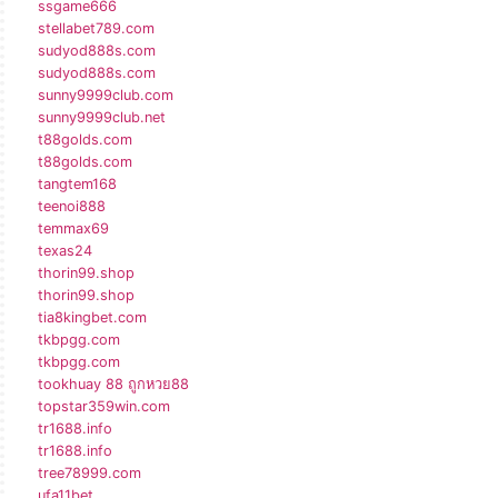
ssgame666
stellabet789.com
sudyod888s.com
sudyod888s.com
sunny9999club.com
sunny9999club.net
t88golds.com
t88golds.com
tangtem168
teenoi888
temmax69
texas24
thorin99.shop
thorin99.shop
tia8kingbet.com
tkbpgg.com
tkbpgg.com
tookhuay 88 ถูกหวย88
topstar359win.com
tr1688.info
tr1688.info
tree78999.com
ufa11bet