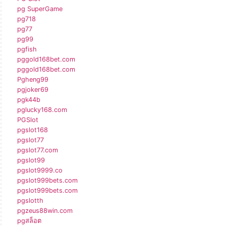
pg SuperGame
pg718
pg77
pg99
pgfish
pggold168bet.com
pggold168bet.com
Pgheng99
pgjoker69
pgk44b
pglucky168.com
PGSlot
pgslot168
pgslot77
pgslot77.com
pgslot99
pgslot9999.co
pgslot999bets.com
pgslot999bets.com
pgslotth
pgzeus88win.com
pgสล็อต