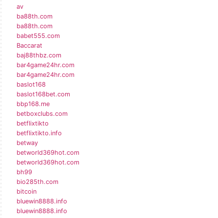
av
ba88th.com
ba88th.com
babet555.com
Baccarat
baj88thbz.com
bar4game24hr.com
bar4game24hr.com
baslot168
baslot168bet.com
bbp168.me
betboxclubs.com
betflixtikto
betflixtikto.info
betway
betworld369hot.com
betworld369hot.com
bh99
bio285th.com
bitcoin
bluewin8888.info
bluewin8888.info