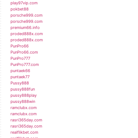
play97vip.com
pokbet88
porsche999.com
porsche999.com
premium66.info
proded888x.com
proded888x.com
PunPro66
PunPro66.com
PunPro777
PunPro777.com
puntaek66
puntaek77
Pussy888
pussy888fun
pussy888play
pussy888win
ramclubx.com
ramclubx.com
rasri365day.com
rasri365day.com
realflikbet.com