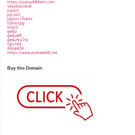
https://pussy888win.com
sexybaccarat
pgslot
pg slot
pgslot เว็บตรง
fullslotpg
live22
ดูหนัง
ดูหนังฟรี
ดูหนังชนโรง
faro168
สล็อต456
https://www.puntaek66.me
Buy this Domain