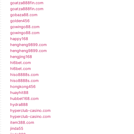
goatza888fin.com
goatza888fin.com
gobaza88.com
golden456
gowingo88.com
gowingo88.com
happy168
hengheng9899.com
hengheng9899.com
hengjing168
hi6bet.com
hi6bet.com
hiso8888s.com
hiso8888s.com
hongkong456
huayhit88
hubbet168.com
hydra888
hyperclub-casino.com
hyperclub-casino.com
item388.com
jinda55