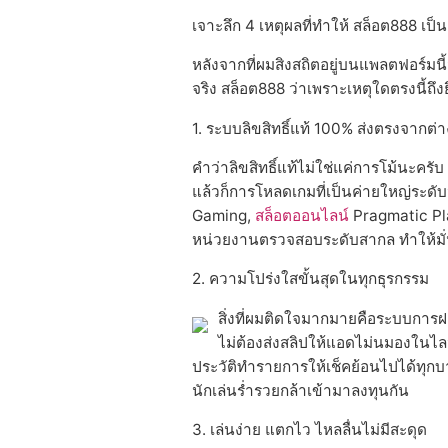
เจาะลึก 4 เหตุผลที่ทำให้ สล็อต888 เป
หลังจากที่ผมสิงสถิตอยู่บนแพลตฟอร์มนี
จริง สล็อต888 ว่าเพราะเหตุใดตรงนี้ถึง
1. ระบบลิขสิทธิ์แท้ 100% ส่งตรงจากต
คำว่าลิขสิทธิ์แท้ไม่ใช่แค่การโม้นะครั
แล้วก็การโหลดเกมที่เป็นค่ายใหญ่ระด
Gaming,
สล็อตออนไลน์
Pragmatic Pl
หน่วยงานตรวจสอบระดับสากล ทำให้มั่
2. ความโปร่งใสขั้นสุดในทุกธุรกรรม
สิ่งที่ผมติดใจมากมายคือระบบการฝ
ไม่ต้องส่งสลิปให้แอดไม่นมองในไลน์
ประวัติทำรายการให้เช็คย้อนไปได้ทุกบ
นักเล่นร่ำรวยกล้าเข้ามาลงทุนกัน
3. เล่นง่าย แตกไว ไหลลื่นไม่มีสะดุด