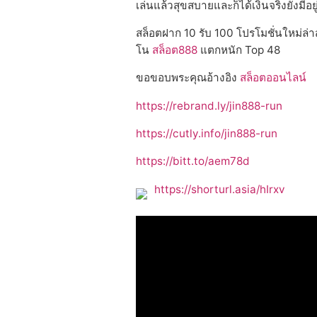
เล่นแล้วสุขสบายและก็ได้เงินจริงยังมีอ
สล็อตฝาก 10 รับ 100 โปรโมชั่นใหม่ล่า
โน
สล็อต888
แตกหนัก Top 48
ขอขอบพระคุณอ้างอิง
สล็อตออนไลน์
https://rebrand.ly/jin888-run
https://cutly.info/jin888-run
https://bitt.to/aem78d
https://shorturl.asia/hIrxv