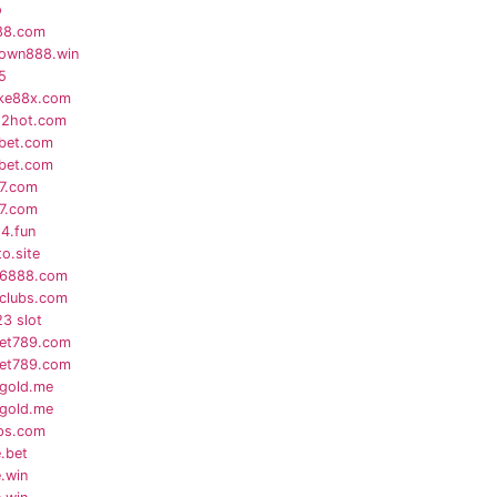
o
88.com
town888.win
5
ke88x.com
2hot.com
bet.com
bet.com
7.com
7.com
4.fun
to.site
16888.com
clubs.com
23 slot
bet789.com
bet789.com
8gold.me
8gold.me
ips.com
.bet
.win