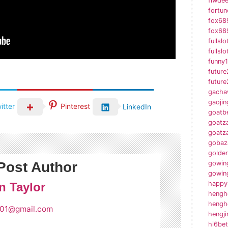
fiwdee
fortu
fox68
fox68
fullsl
fullsl
funny
futur
futur
gacha
gaoji
itter
Pinterest
LinkedIn
goatb
goatz
goatz
gobaz
golde
Post Author
gowin
gowin
happy
n Taylor
hengh
hengh
01@gmail.com
hengj
hi6be