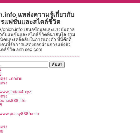
.info แหล่งความรู้เกี่ยวกับ
รแฟชั่นและสไตล์ชีวิต
://chich.info เสนอข้อมูลและแรงบันดาล
ยวกับแฟชั่นและสไตล์ชีวิตที่น่าสนใจ รวม
นิคและเคล็ดลับในการแต่งตัว ที่นี่คือที่
บคนที่รักการแสดงออกผ่านการแต่งตัว
ตล์ชีวิต anh sec com
3
8
บตรง แตกง่าย
บตรง
/www.jinda44.xyz
บตรง
/bonus888.life
8
/www.pussy888fun.io
บตรง
ทย