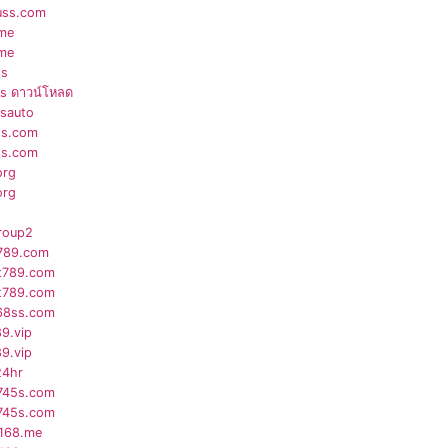
uss.com
.me
.me
ss
ss ดาวน์โหลด
ssauto
ss.com
ss.com
org
org
roup2
789.com
t789.com
t789.com
68ss.com
9.vip
9.vip
24hr
e745s.com
e745s.com
r168.me