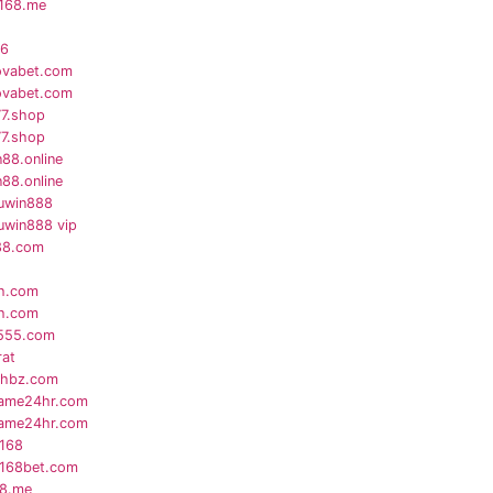
r168.me
66
vabet.com
vabet.com
77.shop
77.shop
88.online
88.online
uwin888
uwin888 vip
88.com
h.com
h.com
555.com
rat
thbz.com
ame24hr.com
ame24hr.com
t168
t168bet.com
8.me