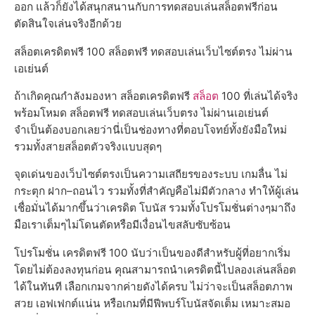
ออก แล้วก็ยังได้สนุกสนานกับการทดสอบเล่นสล็อตฟรีก่อน
ตัดสินใจเล่นจริงอีกด้วย
สล็อตเครดิตฟรี 100 สล็อตฟรี ทดสอบเล่นเว็บไซต์ตรง ไม่ผ่าน
เอเย่นต์
ถ้าเกิดคุณกำลังมองหา สล็อตเครดิตฟรี
สล็อต
100 ที่เล่นได้จริง
พร้อมโหมด สล็อตฟรี ทดสอบเล่นเว็บตรง ไม่ผ่านเอเย่นต์
จำเป็นต้องบอกเลยว่านี่เป็นช่องทางที่ตอบโจทย์ทั้งยังมือใหม่
รวมทั้งสายสล็อตตัวจริงแบบสุดๆ
จุดเด่นของเว็บไซต์ตรงเป็นความเสถียรของระบบ เกมลื่น ไม่
กระตุก ฝาก–ถอนไว รวมทั้งที่สำคัญคือไม่มีตัวกลาง ทำให้ผู้เล่น
เชื่อมั่นได้มากขึ้นว่าเครดิต โบนัส รวมทั้งโปรโมชั่นต่างๆมาถึง
มือเราเต็มๆไม่โดนตัดหรือมีเงื่อนไขสลับซับซ้อน
โปรโมชั่น เครดิตฟรี 100 นับว่าเป็นของดีสำหรับผู้ที่อยากเริ่ม
โดยไม่ต้องลงทุนก่อน คุณสามารถนำเครดิตนี้ไปลองเล่นสล็อต
ได้ในทันที เลือกเกมจากค่ายดังได้ครบ ไม่ว่าจะเป็นสล็อตภาพ
สวย เอฟเฟกต์แน่น หรือเกมที่มีฟีพบร์โบนัสจัดเต็ม เหมาะสมอ