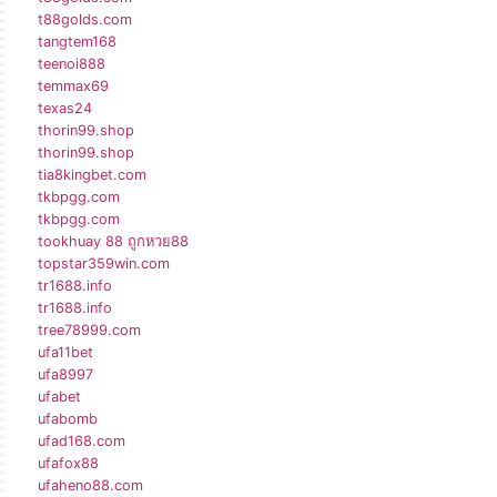
t88golds.com
tangtem168
teenoi888
temmax69
texas24
thorin99.shop
thorin99.shop
tia8kingbet.com
tkbpgg.com
tkbpgg.com
tookhuay 88 ถูกหวย88
topstar359win.com
tr1688.info
tr1688.info
tree78999.com
ufa11bet
ufa8997
ufabet
ufabomb
ufad168.com
ufafox88
ufaheno88.com