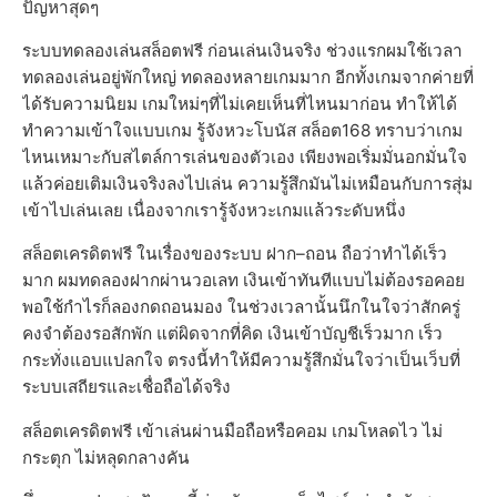
ปัญหาสุดๆ
ระบบทดลองเล่นสล็อตฟรี ก่อนเล่นเงินจริง ช่วงแรกผมใช้เวลา
ทดลองเล่นอยู่พักใหญ่ ทดลองหลายเกมมาก อีกทั้งเกมจากค่ายที่
ได้รับความนิยม เกมใหม่ๆที่ไม่เคยเห็นที่ไหนมาก่อน ทำให้ได้
ทำความเข้าใจแบบเกม รู้จังหวะโบนัส สล็อต168 ทราบว่าเกม
ไหนเหมาะกับสไตล์การเล่นของตัวเอง เพียงพอเริ่มมั่นอกมั่นใจ
แล้วค่อยเติมเงินจริงลงไปเล่น ความรู้สึกมันไม่เหมือนกับการสุ่ม
เข้าไปเล่นเลย เนื่องจากเรารู้จังหวะเกมแล้วระดับหนึ่ง
สล็อตเครดิตฟรี ในเรื่องของระบบ ฝาก–ถอน ถือว่าทำได้เร็ว
มาก ผมทดลองฝากผ่านวอเลท เงินเข้าทันทีแบบไม่ต้องรอคอย
พอใช้กำไรก็ลองกดถอนมอง ในช่วงเวลานั้นนึกในใจว่าสักครู่
คงจำต้องรอสักพัก แต่ผิดจากที่คิด เงินเข้าบัญชีเร็วมาก เร็ว
กระทั่งแอบแปลกใจ ตรงนี้ทำให้มีความรู้สึกมั่นใจว่าเป็นเว็บที่
ระบบเสถียรและเชื่อถือได้จริง
สล็อตเครดิตฟรี เข้าเล่นผ่านมือถือหรือคอม เกมโหลดไว ไม่
กระตุก ไม่หลุดกลางคัน