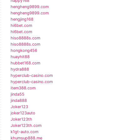
happy168
hengheng9899.com
hengheng9899.com
hengjing168
hi6bet.com
hi6bet.com
hiso8888s.com
hiso8888s.com
hongkong456
huayhit88
hubbet168.com
hydra888
hyperclub-casino.com
hyperclub-casino.com
item388.com
jinda55
jinda888
Joker123
joker123auto
Joker123th
Joker123th.com
k1gt-auto.com
khumsup888.me