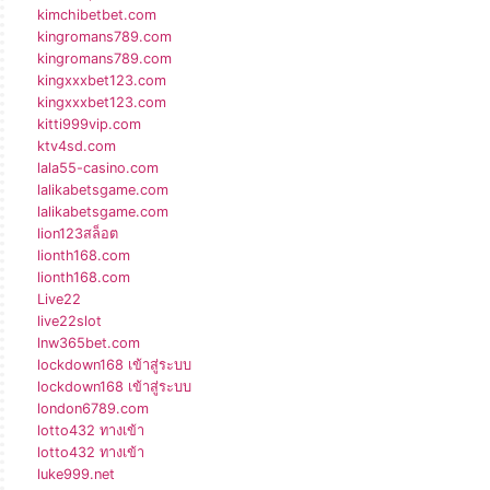
kimchibetbet.com
kingromans789.com
kingromans789.com
kingxxxbet123.com
kingxxxbet123.com
kitti999vip.com
ktv4sd.com
lala55-casino.com
lalikabetsgame.com
lalikabetsgame.com
lion123สล็อต
lionth168.com
lionth168.com
Live22
live22slot
lnw365bet.com
lockdown168 เข้าสู่ระบบ
lockdown168 เข้าสู่ระบบ
london6789.com
lotto432 ทางเข้า
lotto432 ทางเข้า
luke999.net