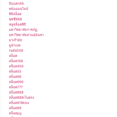
ปั่นแตก66
พนันออนไลน์
พีจีสล็อต
พุซซี่888
ฟลูสล็อตพีจี
มหาวิทยาลัยราชภัฏ
มหาวิทยาลัยสวนสุนันทา
มาเก๊า69
ยูฟ่าเบท
รอยัล558
สล็อต
สล็อต168
สล็อต456
สล็อต55
สล็อต66
สล็อต666
สล็อต777
สล็อต888
สล็อต888เว็บตรง
สล็อต918kiss
สล็อต99
สล็อตpg