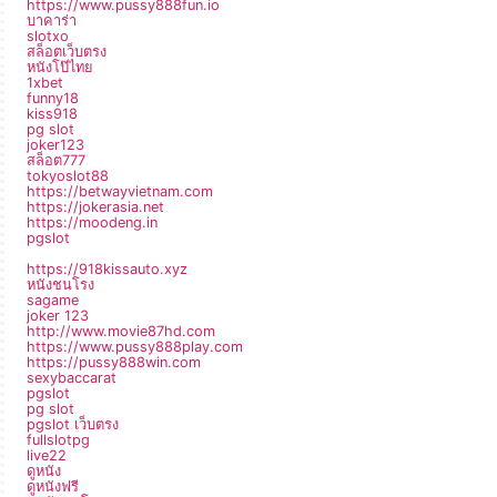
https://www.pussy888fun.io
บาคาร่า
slotxo
สล็อตเว็บตรง
หนังโป๊ไทย
1xbet
funny18
kiss918
pg slot
joker123
สล็อต777
tokyoslot88
https://betwayvietnam.com
https://jokerasia.net
https://moodeng.in
pgslot
https://918kissauto.xyz
หนังชนโรง
sagame
joker 123
http://www.movie87hd.com
https://www.pussy888play.com
https://pussy888win.com
sexybaccarat
pgslot
pg slot
pgslot เว็บตรง
fullslotpg
live22
ดูหนัง
ดูหนังฟรี