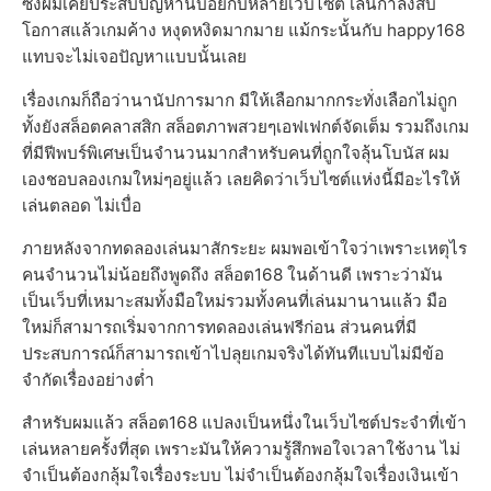
ซึ่งผมเคยประสบปัญหานี้บ่อยกับหลายเว็บไซต์ เล่นกำลังสบ
โอกาสแล้วเกมค้าง หงุดหงิดมากมาย แม้กระนั้นกับ happy168
แทบจะไม่เจอปัญหาแบบนั้นเลย
เรื่องเกมก็ถือว่านานัปการมาก มีให้เลือกมากกระทั่งเลือกไม่ถูก
ทั้งยังสล็อตคลาสสิก สล็อตภาพสวยๆเอฟเฟกต์จัดเต็ม รวมถึงเกม
ที่มีฟีพบร์พิเศษเป็นจำนวนมากสำหรับคนที่ถูกใจลุ้นโบนัส ผม
เองชอบลองเกมใหม่ๆอยู่แล้ว เลยคิดว่าเว็บไซต์แห่งนี้มีอะไรให้
เล่นตลอด ไม่เบื่อ
ภายหลังจากทดลองเล่นมาสักระยะ ผมพอเข้าใจว่าเพราะเหตุไร
คนจำนวนไม่น้อยถึงพูดถึง สล็อต168 ในด้านดี เพราะว่ามัน
เป็นเว็บที่เหมาะสมทั้งมือใหม่รวมทั้งคนที่เล่นมานานแล้ว มือ
ใหม่ก็สามารถเริ่มจากการทดลองเล่นฟรีก่อน ส่วนคนที่มี
ประสบการณ์ก็สามารถเข้าไปลุยเกมจริงได้ทันทีแบบไม่มีข้อ
จำกัดเรื่องอย่างต่ำ
สำหรับผมแล้ว สล็อต168 แปลงเป็นหนึ่งในเว็บไซต์ประจำที่เข้า
เล่นหลายครั้งที่สุด เพราะมันให้ความรู้สึกพอใจเวลาใช้งาน ไม่
จำเป็นต้องกลุ้มใจเรื่องระบบ ไม่จำเป็นต้องกลุ้มใจเรื่องเงินเข้า