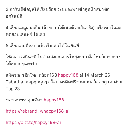
3.การันตีข้อมูลให้เรียบร้อย ระบบจะพาเข้าสู่หน้าสมาชิก
อัตโนมัติ
4.เลือกเมนูฝากเงิน (ถ้าอยากได้เล่นด้วยเงินจริง) หรือเข้าโหมด
ทดสอบเล่นฟรี ได้เลย
5.เลือกเกมที่ชอบ แล้วเริ่มเล่นได้ในทันที
ใช้เวลาไม่กี่นาที ไม่ต้องส่งเอกสารให้ยุ่งยาก มือใหม่ก็เอาอย่าง
ได้สบายๆนะครับ
สมัครสมาชิกใหม่ สล็อต168
happy168
.ai 14 March 26
Tabatha เกมpgสนุกๆ สล็อตเครดิตฟรีรวมเกมสล็อตpgแตกง่าย
Top 23
ขอขอบพระคุณที่มา
happy168
https://rebrand.ly/happy168-ai
https://bitt.to/happy168-ai