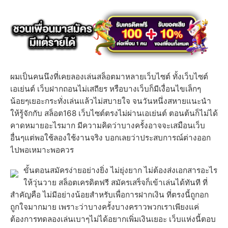
ผมเป็นคนนึงที่เคยลองเล่นสล็อตมาหลายเว็บไซต์ ทั้งเว็บไซต์
เอเย่นต์ เว็บฝากถอนไม่เสถียร หรือบางเว็บก็มีเงื่อนไขเล็กๆ
น้อยๆเยอะกระทั่งเล่นแล้วไม่สบายใจ จนวันหนึ่งสหายแนะนำ
ให้รู้จักกับ สล็อต168 เว็บไซต์ตรงไม่ผ่านเอเย่นต์ ตอนต้นก็ไม่ได้
คาดหมายอะไรมาก มีความคิดว่าบางครั้งอาจจะเสมือนเว็บ
อื่นๆแต่พอใช้ลองใช้งานจริง บอกเลยว่าประสบการณ์ต่างออก
ไปพอเหมาะพอควร
ขั้นตอนสมัครง่ายอย่างยิ่ง ไม่ยุ่งยาก ไม่ต้องส่งเอกสารอะไร
ให้วุ่นวาย สล็อตเครดิตฟรี สมัครเสร็จก็เข้าเล่นได้ทันที ที่
สำคัญคือ ไม่มีอย่างน้อยสำหรับเพื่อการฝากเงิน ที่ตรงนี้ถูกอก
ถูกใจมากมาย เพราะว่าบางครั้งบางคราวพวกเราเพียงแค่
ต้องการทดลองเล่นเบาๆไม่ได้อยากเพิ่มเงินเยอะ เว็บแห่งนี้ตอบ