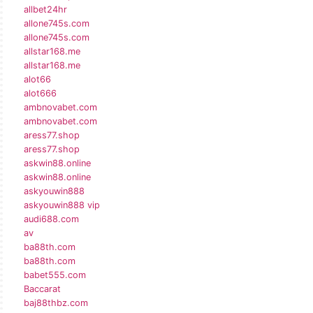
allbet24hr
allone745s.com
allone745s.com
allstar168.me
allstar168.me
alot66
alot666
ambnovabet.com
ambnovabet.com
aress77.shop
aress77.shop
askwin88.online
askwin88.online
askyouwin888
askyouwin888 vip
audi688.com
av
ba88th.com
ba88th.com
babet555.com
Baccarat
baj88thbz.com