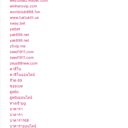
westbluez168bet.com
winherovip.com
worldclub888.fun
www.tuktukth.us
xway.bet
yaibet
yak699.net
yak699.net
z5vip.me
zeed1911.com
zeed1911.com
zeus88new.com
คาสิโน
คาสิโนออนไลน์
จ๊วด 69
ซอยเบท
ดูหนัง
ดูหนังออนไลน์
ทางเข้าpg
บาคาร่า
บาคาร่า
บาคาร่า168
บาคาร่าออนไลน์