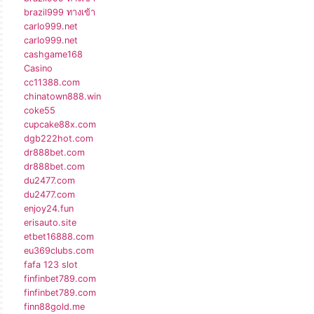
brazil999 ทางเข้า
carlo999.net
carlo999.net
cashgame168
Casino
cc11388.com
chinatown888.win
coke55
cupcake88x.com
dgb222hot.com
dr888bet.com
dr888bet.com
du2477.com
du2477.com
enjoy24.fun
erisauto.site
etbet16888.com
eu369clubs.com
fafa 123 slot
finfinbet789.com
finfinbet789.com
finn88gold.me