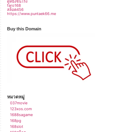
ดูหนังชนโรง
faro168
สล็อต456
https://www.puntaek66.me
Buy this Domain
หมวดหมู่
037movie
123xos.com
1688sagame
168pg
168slot