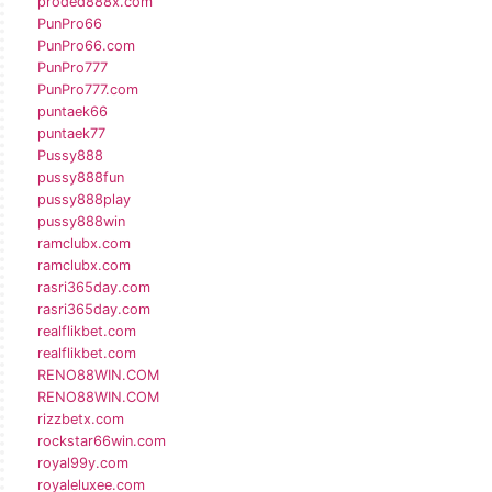
proded888x.com
PunPro66
PunPro66.com
PunPro777
PunPro777.com
puntaek66
puntaek77
Pussy888
pussy888fun
pussy888play
pussy888win
ramclubx.com
ramclubx.com
rasri365day.com
rasri365day.com
realflikbet.com
realflikbet.com
RENO88WIN.COM
RENO88WIN.COM
rizzbetx.com
rockstar66win.com
royal99y.com
royaleluxee.com