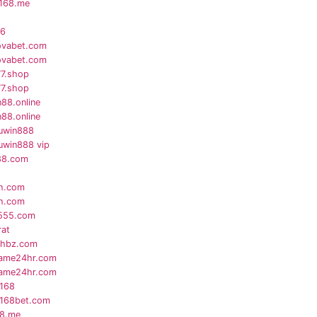
r168.me
66
vabet.com
vabet.com
77.shop
77.shop
88.online
88.online
uwin888
uwin888 vip
88.com
h.com
h.com
555.com
rat
thbz.com
ame24hr.com
ame24hr.com
t168
t168bet.com
8.me