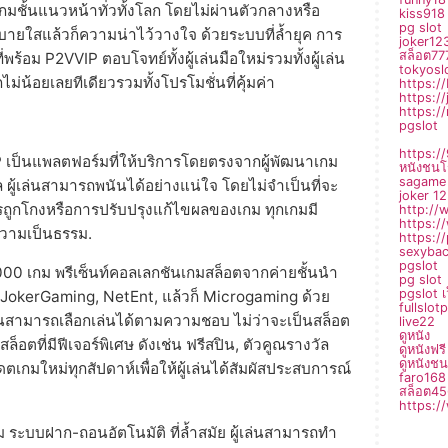
กมชั้นแนวหน้าทั่วทั้งโลก โดยไม่ผ่านตัวกลางหรือ
kiss918
pg slot
งสบายใสแล้วก็ความน่าไว้วางใจ ด้วยระบบที่ล้ำยุค การ
joker12
สล็อต77
พร้อม P2VVIP ตอบโจทย์ทั้งผู้เล่นมือใหม่รวมทั้งผู้เล่น
tokyosl
ไม่น้อยเลยทีเดียวรวมทั้งโปรโมชั่นที่คุ้มค่า
https:/
https://
https:/
pgslot
https:/
P เป็นแพลตฟอร์มที่ให้บริการโดยตรงจากผู้พัฒนาเกม
หนังชนโ
sagame
ู้เล่นสามารถพนันได้อย่างแน่ใจ โดยไม่จำเป็นที่จะ
joker 1
รถูกโกงหรือการปรับปรุงแก้ไขผลของเกม ทุกเกมมี
http:/
https:/
ความเป็นธรรม.
https:/
sexybac
pgslot
000 เกม พรีเซ็นท์คอลเลกชันเกมสล็อตจากค่ายชั้นนำ
pg slot
pgslot เ
, JokerGaming, NetEnt, แล้วก็ Microgaming ด้วย
fullslot
ล่นสามารถเลือกเล่นได้ตามความชอบ ไม่ว่าจะเป็นสล็อต
live22
ดูหนัง
ล็อตที่มีฟีเจอร์พิเศษ ดังเช่น ฟรีสปิน, ตัวคูณรางวัล
ดูหนังฟรี
ดูหนังช
เกมใหม่ทุกสัปดาห์เพื่อให้ผู้เล่นได้สัมผัสประสบการณ์
faro168
สล็อต45
https:/
 ระบบฝาก-ถอนอัตโนมัติ ที่ล้ำสมัย ผู้เล่นสามารถทำ