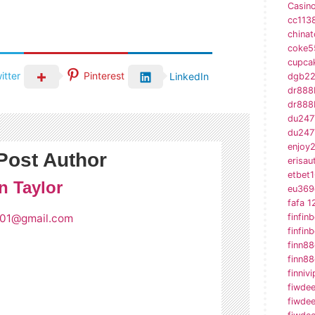
Casin
cc113
china
coke5
cupca
itter
Pinterest
LinkedIn
dgb22
dr888
dr888
du247
du247
enjoy2
Post Author
erisau
etbet
n Taylor
eu369
fafa 1
01@gmail.com
finfin
finfin
finn8
finn8
finniv
fiwdee
fiwdee