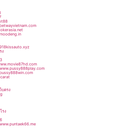
3
7
ot88
/betwayvietnam.com
jokerasia.net
/moodeng.in
/918kissauto.xyz
รง
23
/www.movie87hd.com
/www.pussy888play.com
/pussy888win.com
carat
ว็บตรง
pg
นโรง
6
/www.puntaek66.me