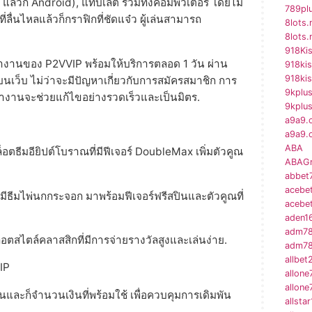
 แล้วก็ Android), แท็บเล็ต รวมทั้งคอมพิวเตอร์ โดยไม่
789pl
ื่นไหลแล้วก็กราฟิกที่ชัดแจ๋ว ผู้เล่นสามารถ
8lots
8lots
918Ki
ทำงานของ P2VVIP พร้อมให้บริการตลอด 1 วัน ผ่าน
918ki
918ki
ว็บ ไม่ว่าจะมีปัญหาเกี่ยวกับการสมัครสมาชิก การ
9kplu
านจะช่วยแก้ไขอย่างรวดเร็วและเป็นมิตร.
9kplu
a9a9.
a9a9.
ABA
ตธีมอียิปต์โบราณที่มีฟีเจอร์ DoubleMax เพิ่มตัวคูณ
ABAG
abbet
acebe
มีธีมไพ่นกกระจอก มาพร้อมฟีเจอร์ฟรีสปินและตัวคูณที่
acebe
aden1
adm78
อตสไตล์คลาสสิกที่มีการจ่ายรางวัลสูงและเล่นง่าย.
adm78
allbet
IP
allon
allon
ละก็จำนวนเงินที่พร้อมใช้ เพื่อควบคุมการเดิมพัน
allsta