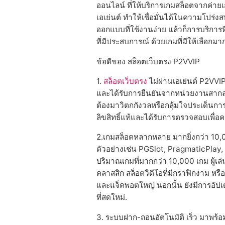
ออนไลน์ ที่ให้บริการเกมสล็อตจากค่ายเ
เอเย่นต์ ทำให้เชื่อมั่นได้ในความโปร่
ออกแบบที่ใช้งานง่าย แล้วก็การบริการที่
ที่มีประสบการณ์ ด้วยเกมที่มีให้เลือกมาก
ข้อดีของ สล็อตเว็บตรง P2VVIP
1.
สล็อตเว็บตรง
ไม่ผ่านเอเย่นต์ P2VVI
และได้รับการยืนยันจากหน่วยงานสากล ผ
ต้องมาวิตกกังวลหรือกลุ้มใจประเด็นกา
ลิขสิทธิ์แท้และได้รับการตรวจสอบเพื่อ
2.เกมสล็อตหลากหลาย มากยิ่งกว่า 10,
ตัวอย่างเช่น PGSlot, PragmaticPlay
ปริมาณเกมที่มากกว่า 10,000 เกม ผู้เ
คลาสสิก สล็อตวิดีโอที่มีกราฟิกงาม หรือส
และแจ็คพอตใหญ่ นอกนั้น ยังมีการอัปเดต
ที่สดใหม่.
3. ระบบฝาก-ถอนอัตโนมัติ เร็ว มาพร้อม