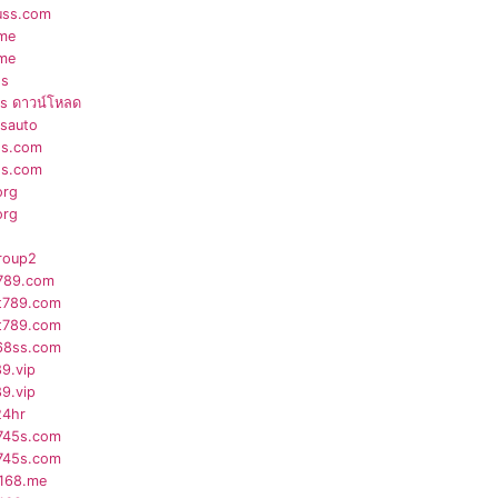
uss.com
.me
.me
ss
ss ดาวน์โหลด
ssauto
ss.com
ss.com
org
org
roup2
789.com
t789.com
t789.com
68ss.com
9.vip
9.vip
24hr
e745s.com
e745s.com
r168.me