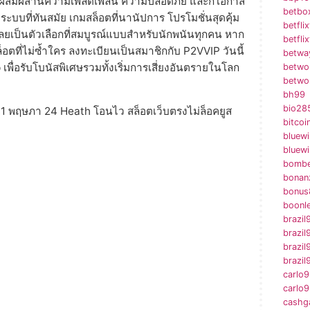
ี่ผสมผสานความเพลิดเพลิน ความปลอดภัย และก็โอกาส
betbo
บบที่ทันสมัย เกมสล็อตที่นานัปการ โปรโมชั่นสุดคุ้ม
betflix
็เลยเป็นตัวเลือกที่สมบูรณ์แบบสำหรับนักพนันทุกคน หาก
betflix
ที่ไม่ซ้ำใคร ลงทะเบียนเป็นสมาชิกกับ P2VVIP วันนี้
betwa
 เพื่อรับโบนัสพิเศษรวมทั้งเริ่มการเสี่ยงอันตรายในโลก
betwo
betwo
bh99
bio28
1 พฤษภา 24 Heath โอนไว สล็อตเว็บตรงไม่ล็อคยูส
bitcoi
bluewi
bluewi
bombe
bonan
bonus
boonl
brazil
brazil
brazil
brazil
carlo9
carlo9
cashg