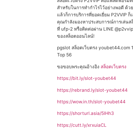
สล็อตเว็บตรง P2VVIP คือแพลตฟอร์มท
สำหรับในการทำกำไรไว้อย่างพอดี ด้วยระ
แล้วก็การบริการที่ยอดเยี่ยม P2VVIP ก
คุณกำลังมองหาประสบการณ์การเล่นสล็อต
ที่ ufp-2 หรือติดต่อผ่าน LINE @p2vvip
ของสล็อตออนไลน์!
pgslot สล็อตเว็บตรง youbet44.com 1
Top 56
ขอขอบพระคุณอ้างอิง
สล็อตเว็บตรง
https://bit.ly/slot-youbet44
https://rebrand.ly/slot-youbet44
https://wow.in.th/slot-youbet44
https://shorturl.asia/5IHh3
https://cutt.ly/xrxuiaCL