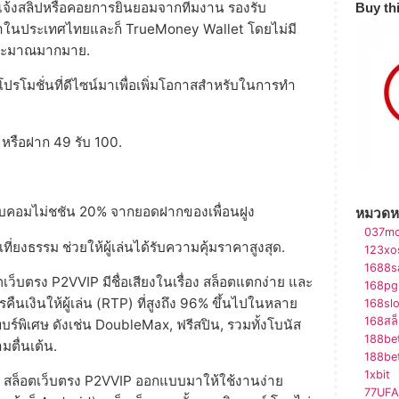
แจ้งสลิปหรือคอยการยินยอมจากทีมงาน รองรับ
Buy th
ำในประเทศไทยและก็ TrueMoney Wallet โดยไม่มี
งบประมาณมากมาย.
โปรโมชั่นที่ดีไซน์มาเพื่อเพิ่มโอกาสสำหรับในการทำ
หรือฝาก 49 รับ 100.
ับคอมไม่ชชัน 20% จากยอดฝากของเพื่อนฝูง
หมวดหม
037mo
เที่ยงธรรม ช่วยให้ผู้เล่นได้รับความคุ้มราคาสูงสุด.
123xo
1688s
เว็บตรง P2VVIP มีชื่อเสียงในเรื่อง สล็อตแตกง่าย และ
168pg
คืนเงินให้ผู้เล่น (RTP) ที่สูงถึง 96% ขึ้นไปในหลาย
168slo
168สล
พบร์พิเศษ ดังเช่น DoubleMax, ฟรีสปิน, รวมทั้งโบนัส
188be
ตื่นเต้น.
188be
1xbit
า สล็อตเว็บตรง P2VVIP ออกแบบมาให้ใช้งานง่าย
77UFA