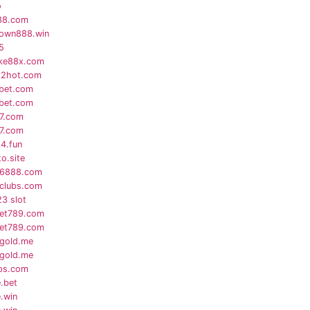
o
88.com
town888.win
5
ke88x.com
2hot.com
bet.com
bet.com
7.com
7.com
4.fun
to.site
16888.com
clubs.com
23 slot
bet789.com
bet789.com
8gold.me
8gold.me
ips.com
.bet
.win