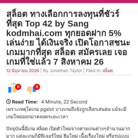
สล็อต ทางเลือกการลงทุนที่ชัวร์
ที่สุด Top 42 by Sang
kodmhai.com ทุกยอดฝาก 5%
เล่นง่าย ได้เงินจริง เปิดโอกาสชนะ
เกมมากที่สุด สล็อต สมัครเลย เจอ
เกมที่ใช่แล้ว 7 สิงหาคม 26
12 มิถุนายน 2026
| By Jonathan Taylor | Filed in:
สล็อต
.
0
0
Read Time:
4 Minute, 22 Second
เพราะเหตุใดเกม pgslot บางเกมถึงยังถูกเลือกเล่นต่อ แม้จะมี
เกมใหม่ออกมาตลอดระยะเวลา
ปัจจุบันนี้มีเกม สล็อต เปิดตัวใหม่จากค่ายเกมต่างๆจำนวนมาก
มาก แต่ละเกมก็มีฟีเจอร์ใหม่ ธีมใหม่ เนื้อเรื่องใหม่ หรือรูปแบบ