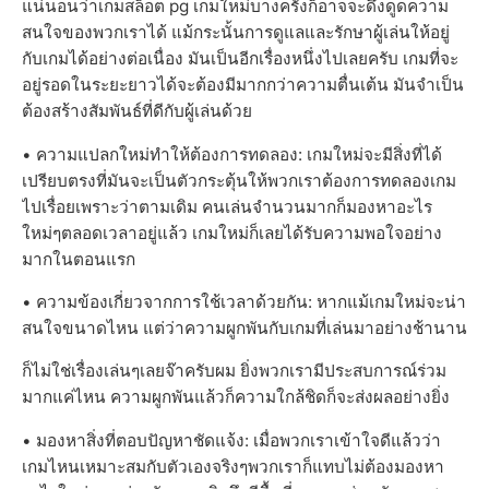
แน่นอนว่าเกมสล็อต pg เกมใหม่บางครั้งก็อาจจะดึงดูดความ
สนใจของพวกเราได้ แม้กระนั้นการดูแลและรักษาผู้เล่นให้อยู่
กับเกมได้อย่างต่อเนื่อง มันเป็นอีกเรื่องหนึ่งไปเลยครับ เกมที่จะ
อยู่รอดในระยะยาวได้จะต้องมีมากกว่าความตื่นเต้น มันจำเป็น
ต้องสร้างสัมพันธ์ที่ดีกับผู้เล่นด้วย
• ความแปลกใหม่ทำให้ต้องการทดลอง: เกมใหม่จะมีสิ่งที่ได้
เปรียบตรงที่มันจะเป็นตัวกระตุ้นให้พวกเราต้องการทดลองเกม
ไปเรื่อยเพราะว่าตามเดิม คนเล่นจำนวนมากก็มองหาอะไร
ใหม่ๆตลอดเวลาอยู่แล้ว เกมใหม่ก็เลยได้รับความพอใจอย่าง
มากในตอนแรก
• ความข้องเกี่ยวจากการใช้เวลาด้วยกัน: หากแม้เกมใหม่จะน่า
สนใจขนาดไหน แต่ว่าความผูกพันกับเกมที่เล่นมาอย่างช้านาน
ก็ไม่ใช่เรื่องเล่นๆเลยจ๊าครับผม ยิ่งพวกเรามีประสบการณ์ร่วม
มากแค่ไหน ความผูกพันแล้วก็ความใกล้ชิดก็จะส่งผลอย่างยิ่ง
• มองหาสิ่งที่ตอบปัญหาชัดแจ้ง: เมื่อพวกเราเข้าใจดีแล้วว่า
เกมไหนเหมาะสมกับตัวเองจริงๆพวกเราก็แทบไม่ต้องมองหา