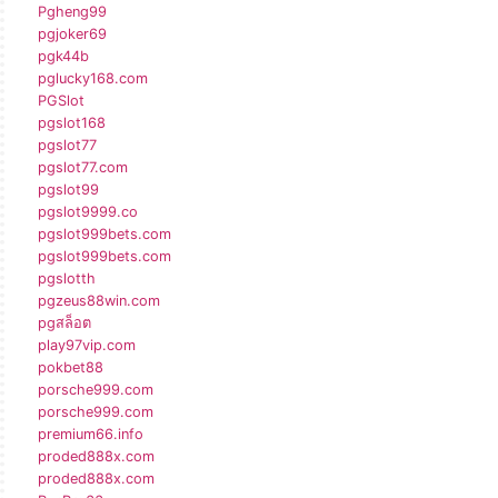
Pgheng99
pgjoker69
pgk44b
pglucky168.com
PGSlot
pgslot168
pgslot77
pgslot77.com
pgslot99
pgslot9999.co
pgslot999bets.com
pgslot999bets.com
pgslotth
pgzeus88win.com
pgสล็อต
play97vip.com
pokbet88
porsche999.com
porsche999.com
premium66.info
proded888x.com
proded888x.com