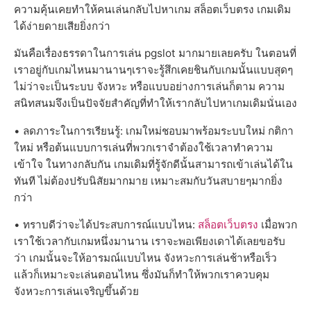
ความคุ้นเคยทำให้คนเล่นกลับไปหาเกม สล็อตเว็บตรง เกมเดิม
ได้ง่ายดายเสียยิ่งกว่า
มันคือเรื่องธรรดาในการเล่น pgslot มากมายเลยครับ ในตอนที่
เราอยู่กับเกมไหนมานานๆเราจะรู้สึกเคยชินกับเกมนั้นแบบสุดๆ
ไม่ว่าจะเป็นระบบ จังหวะ หรือแบบอย่างการเล่นก็ตาม ความ
สนิทสนมจึงเป็นปัจจัยสำคัญที่ทำให้เรากลับไปหาเกมเดิมนั่นเอง
• ลดภาระในการเรียนรู้: เกมใหม่ชอบมาพร้อมระบบใหม่ กติกา
ใหม่ หรือต้นแบบการเล่นที่พวกเราจำต้องใช้เวลาทำความ
เข้าใจ ในทางกลับกัน เกมเดิมที่รู้จักดีนั้นสามารถเข้าเล่นได้ใน
ทันที ไม่ต้องปรับนิสัยมากมาย เหมาะสมกับวันสบายๆมากยิ่ง
กว่า
• ทราบดีว่าจะได้ประสบการณ์แบบไหน:
สล็อตเว็บตรง
เมื่อพวก
เราใช้เวลากับเกมหนึ่งมานาน เราจะพอเพียงเดาได้เลยขอรับ
ว่า เกมนั้นจะให้อารมณ์แบบไหน จังหวะการเล่นช้าหรือเร็ว
แล้วก็เหมาะจะเล่นตอนไหน ซึ่งมันก็ทำให้พวกเราควบคุม
จังหวะการเล่นเจริญขึ้นด้วย