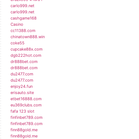
carlo999.net
carlo999.net
cashgame168
Casino
cc11388.com
chinatown888.win
coke55
cupcake88x.com
dgb222hot.com
dr888bet.com
dr888bet.com
du2477.com
du2477.com
enjoy24.fun
erisauto.site
etbet16888.com
eu369clubs.com
fafa 123 slot
finfinbet789.com
finfinbet789.com
finn88gold.me
finn88gold.me