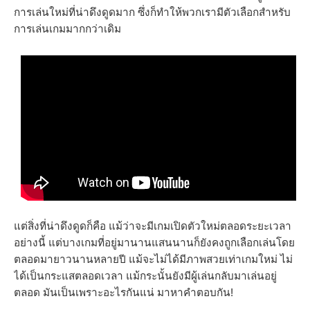
การเล่นใหม่ที่น่าดึงดูดมาก ซึ่งก็ทำให้พวกเรามีตัวเลือกสำหรับ
การเล่นเกมมากกว่าเดิม
แต่สิ่งที่น่าดึงดูดก็คือ แม้ว่าจะมีเกมเปิดตัวใหม่ตลอดระยะเวลา
อย่างนี้ แต่บางเกมที่อยู่มานานแสนนานก็ยังคงถูกเลือกเล่นโดย
ตลอดมายาวนานหลายปี แม้จะไม่ได้มีภาพสวยเท่าเกมใหม่ ไม่
ได้เป็นกระแสตลอดเวลา แม้กระนั้นยังมีผู้เล่นกลับมาเล่นอยู่
ตลอด มันเป็นเพราะอะไรกันแน่ มาหาคำตอบกัน!