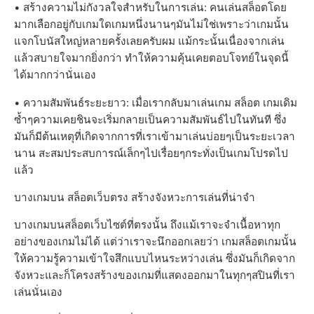
• สร้างความไม่กังวลใจสำหรับในการเล่น: คนเล่นสล็อตโดย
มากเลือกอยู่กับเกมใดเกมหนึ่งนานๆมันไม่ใช่เพราะว่าเกมนั้น
แจกโบนัสใหญ่หลายครั้งเลยครับผม แม้กระนั้นเนื่องจากเล่น
แล้วสบายใจมากยิ่งกว่า ทำให้ความคุ้นเคยตอบโจทย์ในจุดนี้
ได้มากกว่านั่นเอง
• ความสัมพันธ์ระยะยาว: เมื่อเรากลับมาเล่นเกม สล็อต เกมเดิม
ซ้ำๆความเคยชินจะเริ่มกลายเป็นความสัมพันธ์ไปในทันที ซึ่ง
มันก็มีต้นเหตุที่เกิดจากการที่เราเข้ามาเล่นบ่อยๆเป็นระยะเวลา
นาน สะสมประสบการณ์เล็กๆไปเรื่อยๆกระทั่งเป็นเกมโปรดไป
แล้ว
บางเกมบน สล็อตเว็บตรง สร้างจังหวะการเล่นที่น่าจำ
บางเกมบนสล็อตเว็บไซต์ที่ตรงนั้น ถึงแม้เราจะจำเนื้อหาทุก
อย่างของเกมไม่ได้ แต่ว่าเราจะนึกออกเลยว่า เกมสล็อตเกมนั้น
ให้ความรู้ความเข้าใจสึกแบบไหนระหว่างเล่น ซึ่งมันก็เกิดจาก
จังหวะและก็โครงสร้างของเกมที่แสดงออกมาในทุกๆสปินที่เรา
เล่นนั่นเอง