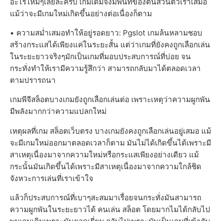
อะไรใหม่ๆเลยล่ะครับ เกมเดิมจึงมีพื้นที่ของตนส่วนตัวเราเสมอ
แม้ว่าจะมีเกมใหม่เกิดขึ้นอย่างต่อเนื่องก็ตาม
• ความสม่ำเสมอทำให้อยู่รอดยาว: Pgslot เกมล้นหลามชอบ
สร้างกระแสได้เพียงแค่ในระยะสั้น แต่ว่าเกมที่ยังคงถูกเลือกเล่น
ในระยะยาวจริงๆมักเป็นเกมที่มอบประสบการณ์ที่บ่อย จน
กระทั่งทำให้เรามีความรู้สึกว่า สามารถกลับมาได้ตลอดเวลา
ตามปรารถนา
เกมพีจีสล็อตบางเกมยังถูกเลือกเล่นต่อ เพราะเหตุว่าความผูกพัน
มีพลังมากกว่าความแปลกใหม่
เหตุผลที่เกม สล็อตเว็บตรง บางเกมยังคงถูกเลือกเล่นอยู่เสมอ แม้
จะมีเกมใหม่ออกมาตลอดเวลาก็ตาม มันไม่ได้เกิดขึ้นได้เพราะมี
สาเหตุเนื่องมาจากความใหม่หรือกระแสเพียงอย่างเดียว แม้
กระนั้นมันเกิดขึ้นได้เพราะมีสาเหตุเนื่องมาจากความใกล้ชิด
จังหวะการเล่นที่เราเข้าใจ
แล้วก็ประสบการณ์ที่เบาๆสะสมมาเรื่อยจนกระทั่งมันสามารถ
ความผูกพันในระยะยาวได้ คนเล่น สล็อต โดยมากไมได้กลับไป