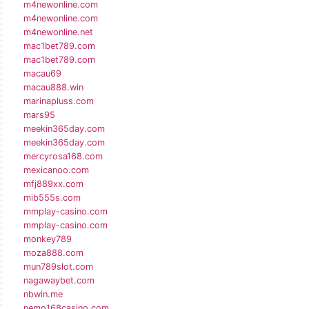
m4newonline.com
m4newonline.com
m4newonline.net
mac1bet789.com
mac1bet789.com
macau69
macau888.win
marinapluss.com
mars95
meekin365day.com
meekin365day.com
mercyrosa168.com
mexicanoo.com
mfj889xx.com
mib555s.com
mmplay-casino.com
mmplay-casino.com
monkey789
moza888.com
mun789slot.com
nagawaybet.com
nbwin.me
nemo168casino.com