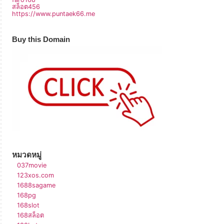
สล็อต456
https://www.puntaek66.me
Buy this Domain
หมวดหมู่
037movie
123xos.com
1688sagame
168pg
168slot
168สล็อต