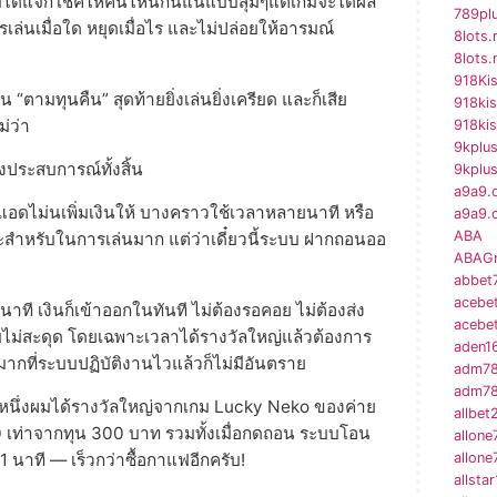
ม่ได้แจกโชคให้คนไหนกันแน่แบบสุ่มๆแต่เกมจะได้ผล
789pl
ควรเล่นเมื่อใด หยุดเมื่อไร และไม่ปล่อยให้อารมณ์
8lots
8lots
918Ki
 “ตามทุนคืน” สุดท้ายยิ่งเล่นยิ่งเครียด และก็เสีย
918ki
ม่ว่า
918ki
9kplu
ระสบการณ์ทั้งสิ้น
9kplu
a9a9.
ดไม่นเพิ่มเงินให้ บางคราวใช้เวลาหลายนาที หรือ
a9a9.
ABA
ังหวะสำหรับในการเล่นมาก แต่ว่าเดี๋ยวนี้ระบบ ฝากถอนออ
ABAG
abbet
acebe
ินาที เงินก็เข้าออกในทันที ไม่ต้องรอคอย ไม่ต้องส่ง
acebe
ไม่สะดุด โดยเฉพาะเวลาได้รางวัลใหญ่แล้วต้องการ
aden1
กที่ระบบปฏิบัติงานไวแล้วก็ไม่มีอันตราย
adm78
adm78
้งหนึ่งผมได้รางวัลใหญ่จากเกม Lucky Neko ของค่าย
allbet
0 เท่าจากทุน 300 บาท รวมทั้งเมื่อกดถอน ระบบโอน
allon
allon
 นาที — เร็วกว่าซื้อกาแฟอีกครับ!
allsta