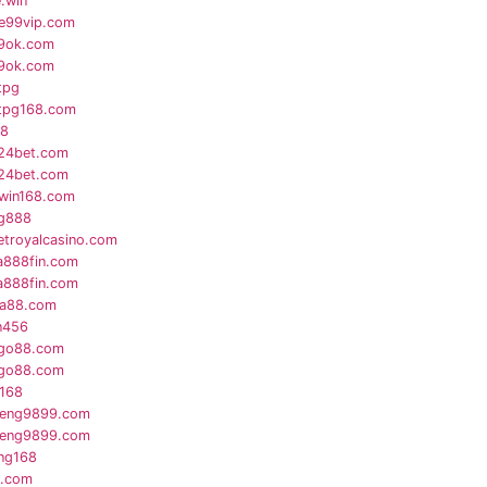
.win
ne99vip.com
9ok.com
9ok.com
otpg
otpg168.com
18
e24bet.com
e24bet.com
win168.com
ng888
etroyalcasino.com
a888fin.com
a888fin.com
a88.com
n456
go88.com
go88.com
168
eng9899.com
eng9899.com
ing168
t.com