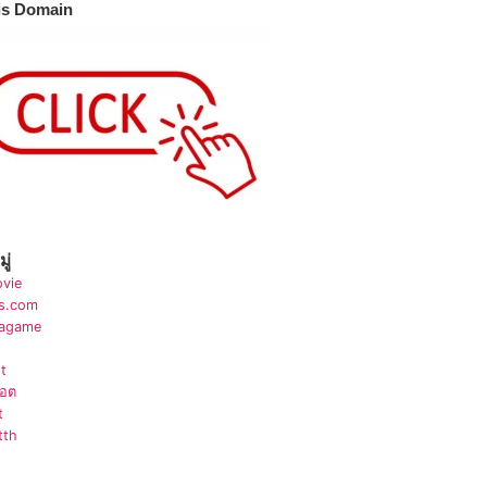
is Domain
ู่
vie
s.com
agame
t
็อต
t
tth