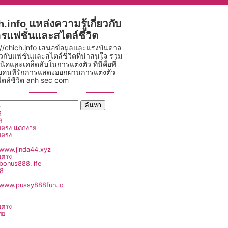
.info แหล่งความรู้เกี่ยวกับ
รแฟชั่นและสไตล์ชีวิต
://chich.info เสนอข้อมูลและแรงบันดาล
ยวกับแฟชั่นและสไตล์ชีวิตที่น่าสนใจ รวม
นิคและเคล็ดลับในการแต่งตัว ที่นี่คือที่
บคนที่รักการแสดงออกผ่านการแต่งตัว
ตล์ชีวิต anh sec com
3
8
บตรง แตกง่าย
บตรง
/www.jinda44.xyz
บตรง
/bonus888.life
8
/www.pussy888fun.io
บตรง
ทย