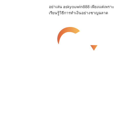
อย่าเล่น askyouwin888 เพียงแต่เพราะ
เรียนรู้วิธีการทำเงินอย่างชาญฉลาด