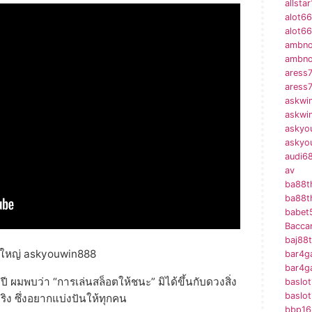
allsta
alot66
alot6
ambno
ambno
aress
aress
askwin
askwin
askyo
askyo
audi6
av
ba88t
ba88t
babet
Bacca
baj88
วัลใหญ่ askyouwin888
bar4g
bar4g
มพบว่า “การเล่นสล็อตให้ชนะ” มิได้ขึ้นกับดวงสิ่ง
baslo
baslo
จริง ซึ่งอยากแบ่งปันให้ทุกคน
bbp16