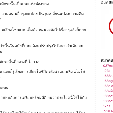
Buy th
แม้กระนั้นเป็นเกมแห่งช่องทาง
ากความสนุกเล็กๆจะแปลงเป็นจุดเปลี่ยนแปลงความคิด
”
ือเกมเสี่ยงโชคแบบเต็มตัว หมุนวงล้อไปเรื่อยๆแล้วก็คอย
กว่านั้นในสมัยที่เกมสล็อตปรับปรุงไปไกลกว่าเดิม ผม
้น
หมวดหม
ม้กระนั้นคือเกมที่ โอกาส
037mo
123xo
 และก็รู้เรื่องการเสี่ยงในชีวิตจริงผ่านเกมที่คนไม่ใช่
1688s
ต
168pg
168slo
มอดทน
168สล
188be
โอกาสพบกับการเตรียมพร้อมที่ดี ผมว่าประโยคนี้ใช้ได้กับ
188be
1xbit
77UFA