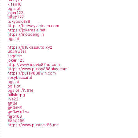
kiss918
pg slot
joker123
สล็อต777
tokyoslot88
https://betwayvietnam.com
https://jokerasia.net
https://moodeng.in
pgslot
https://918kissauto.xyz
หนังชนโรง
sagame
joker 123
http://www.movie87hd.com
https://www.pussy888play.com
https://pussy888win.com
sexybaccarat
pgslot
pg slot
pgslot เว็บตรง
fullslotpg
live22
ดูหนัง
ดูหนังฟรี
ดูหนังชนโรง
faro168
สล็อต456
https://www.puntaek66.me