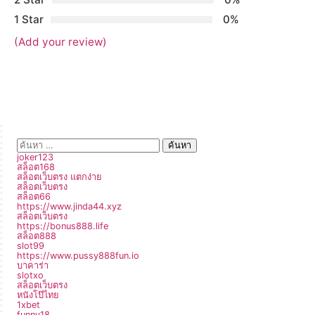
1 Star
0%
(Add your review)
joker123
สล็อต168
สล็อตเว็บตรง แตกง่าย
สล็อตเว็บตรง
สล็อต66
https://www.jinda44.xyz
สล็อตเว็บตรง
https://bonus888.life
สล็อต888
slot99
https://www.pussy888fun.io
บาคาร่า
slotxo
สล็อตเว็บตรง
หนังโป๊ไทย
1xbet
funny18