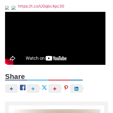
https://t.co/UGqbc4pc30
Share