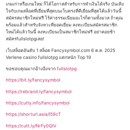
เกมเก่าหรือเกมใหม่ ก็ได้โอกาสสำหรับการทำเงินได้จริง บันเทิง
ใจกับเกมสล็อตที่เยี่ยมที่สุดบนเว็บตรงที่ดีเยี่ยมที่สุดได้แล้ววันนี้
สมัครสมาชิกใหม่ฟรี ไร้ค่าธรรมเนียมอะไรก็ตามทั้งมวล ถ้าคุณ
พร้อมแล้วสำหรับจังหวะที่ยอดเยี่ยม ลงทะเบียนสมัครสมาชิก
ใหม่ได้แล้ววันนี้ ลงทะเบียนเป็นสมาชิกใหม่ฟรี อย่าคอยช้า
สมัครfullslotpgเลย!
เว็บสล็อตอันดับ 1 สล็อต Fancysymbol.com 6 ต.ค. 2025
Verlene casino fullslotpg แตกหนัก Top 19
ขอขอบคุณมากอ้างอิงจาก
fullslotpg
https://bit.ly/fancysymbol
https://rebrand.ly/fancysymbol
https://cutly.info/fancysymbol
https://shorturl.asia/I59cT
https://cutt.ly/NrFy0QIV