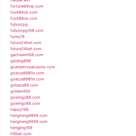
fiwdee.win
fortune99vip.com
fox689ok.com
fox689ok.com
fullslotpg
fullslotpg168.com
funny18
future24bet.com
future24bet.com
gachawin168.com
gaojing888
goatbetroyalcasino.com
goatza888fin.com
goatza888fin.com
gobaza88.com
golden456
gowingo88.com
gowingo88.com
happy168
hengheng9899.com
hengheng9899.com
hengjing168
hi6bet.com