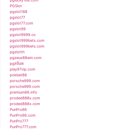
pglucky168.com
PGSlot
pgslot168
pgslot77
pgslot77.com
pgslot99
pgslot9999.co
pgslot999bets.com
pgslot999bets.com
pgslotth
pgzeus88win.com
pgสล็อต
play97vip.com
pokbet88
porsche999.com
porsche999.com
premium66.info
proded888x.com
proded888x.com
PunPro66
PunPro66.com
PunPro777
PunPro777.com