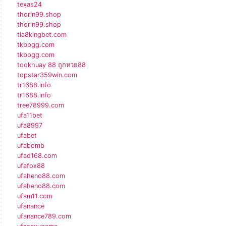
texas24
thorin99.shop
thorin99.shop
tia8kingbet.com
tkbpgg.com
tkbpgg.com
tookhuay 88 ถูกหวย88
topstar359win.com
tr1688.info
tr1688.info
tree78999.com
ufa11bet
ufa8997
ufabet
ufabomb
ufad168.com
ufafox88
ufaheno88.com
ufaheno88.com
ufam11.com
ufanance
ufanance789.com