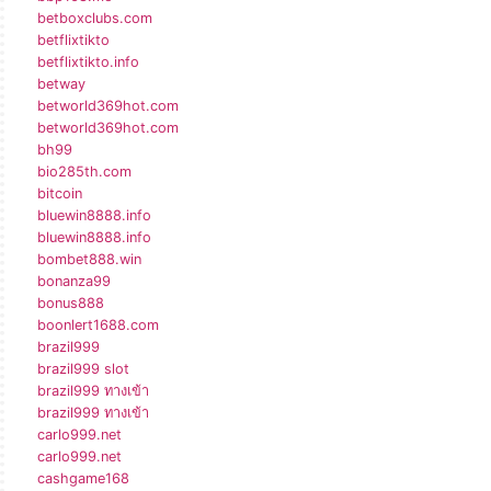
betboxclubs.com
betflixtikto
betflixtikto.info
betway
betworld369hot.com
betworld369hot.com
bh99
bio285th.com
bitcoin
bluewin8888.info
bluewin8888.info
bombet888.win
bonanza99
bonus888
boonlert1688.com
brazil999
brazil999 slot
brazil999 ทางเข้า
brazil999 ทางเข้า
carlo999.net
carlo999.net
cashgame168