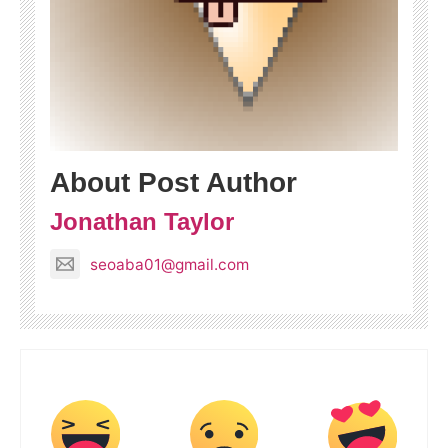
About Post Author
Jonathan Taylor
seoaba01@gmail.com