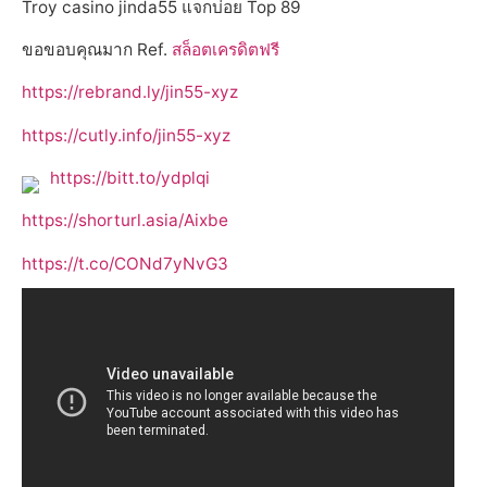
Troy casino jinda55 แจกบ่อย Top 89
ขอขอบคุณมาก Ref.
สล็อตเครดิตฟรี
https://rebrand.ly/jin55-xyz
https://cutly.info/jin55-xyz
https://bitt.to/ydplqi
https://shorturl.asia/Aixbe
https://t.co/CONd7yNvG3