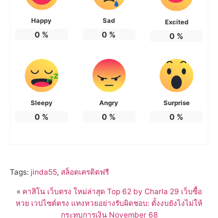
Happy
Sad
Excited
0
%
0
%
0
%
Sleepy
Angry
Surprise
0
%
0
%
0
%
Tags:
jinda55
,
สล็อตเครดิตฟรี
«
คาสิโน เว็บตรง ใหม่ล่าสุด Top 62 by Charla 29 เว็บซื้อ
หวย เวปไซต์ตรง แทงหวยอย่างรับผิดชอบ: ตั้งงบยังไงไม่ให้
กระทบการเงิน November 68