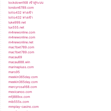
lockdown168 เข้าสู่ระบบ
london6789.com
lotto432 ทางเข้า
lotto432 ทางเข้า
luke999.net
lux555.net
m4newonline.com
m4newonline.com
m4newonline.net
mac1bet789.com
mac1bet789.com
macau69
macau888.win
marinapluss.com
mars95
meekin365day.com
meekin365day.com
mercyrosa168.com
mexicanoo.com
mfj889xx.com
mib555s.com
mmplay-casino.com