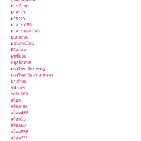
ทางเข้าpg
บาคาร่า
บาคาร่า
บาคาร่า168
บาคาร่าออนไลน์
ปั่นแตก66
พนันออนไลน์
พีจีสล็อต
พุซซี่888
ฟลูสล็อตพีจี
มหาวิทยาลัยราชภัฏ
มหาวิทยาลัยสวนสุนันทา
มาเก๊า69
ยูฟ่าเบท
รอยัล558
สล็อต
สล็อต168
สล็อต456
สล็อต55
สล็อต66
สล็อต666
สล็อต777