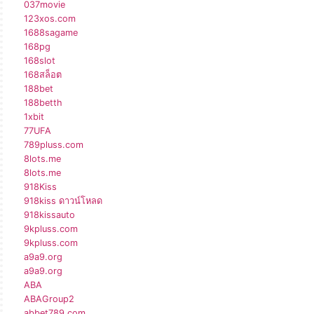
037movie
123xos.com
1688sagame
168pg
168slot
168สล็อต
188bet
188betth
1xbit
77UFA
789pluss.com
8lots.me
8lots.me
918Kiss
918kiss ดาวน์โหลด
918kissauto
9kpluss.com
9kpluss.com
a9a9.org
a9a9.org
ABA
ABAGroup2
abbet789.com