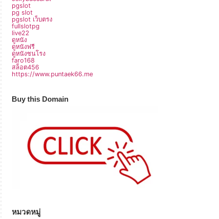
pgslot
pg slot
pgslot เว็บตรง
fullslotpg
live22
ดูหนัง
ดูหนังฟรี
ดูหนังชนโรง
faro168
สล็อต456
https://www.puntaek66.me
Buy this Domain
หมวดหมู่