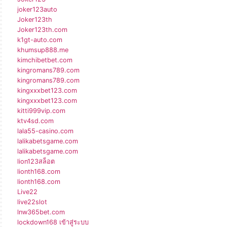
joker123auto
Joker123th
Joker123th.com
k1gt-auto.com
khumsup888.me
kimchibetbet.com
kingromans789.com
kingromans789.com
kingxxxbet123.com
kingxxxbet123.com
kitti999vip.com
ktv4sd.com
lala55-casino.com
lalikabetsgame.com
lalikabetsgame.com
lion123สล็อต
lionth168.com
lionth168.com
Live22
live22slot
lnw365bet.com
lockdown168 เข้าสู่ระบบ