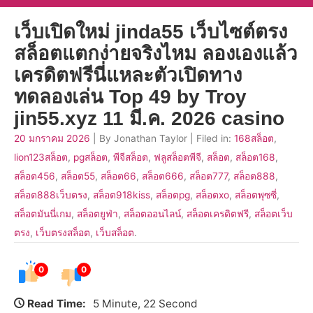
เว็บเปิดใหม่ jinda55 เว็บไซต์ตรง
สล็อตแตกง่ายจริงไหม ลองเองแล้ว
เครดิตฟรีนี่แหละตัวเปิดทาง
ทดลองเล่น Top 49 by Troy
jin55.xyz 11 มี.ค. 2026 casino
20 มกราคม 2026
| By Jonathan Taylor | Filed in:
168สล็อต
,
lion123สล็อต
,
pgสล็อต
,
พีจีสล็อต
,
ฟลูสล็อตพีจี
,
สล็อต
,
สล็อต168
,
สล็อต456
,
สล็อต55
,
สล็อต66
,
สล็อต666
,
สล็อต777
,
สล็อต888
,
สล็อต888เว็บตรง
,
สล็อต918kiss
,
สล็อตpg
,
สล็อตxo
,
สล็อตพุซซี่
,
สล็อตมันนี่เกม
,
สล็อตยูฟ่า
,
สล็อตออนไลน์
,
สล็อตเครดิตฟรี
,
สล็อตเว็บ
ตรง
,
เว็บตรงสล็อต
,
เว็บสล็อต
.
0
0
Read Time:
5 Minute, 22 Second