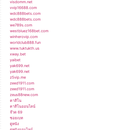
visdomm.net
vvip16688.com
wdc888bets.com
wdc888bets.com
we789s.com
westbluez168bet.com
winherovip.com
worldclub888.fun
www.tuktukth.us
xway.bet
yaibet
yak699.net
yak699.net
z5vip.me
zeed1911.com
zeed1911.com
zeus88new.com
คาสิโน
คาสิโนออนไลน์
จ๊วด 69
ซอยเบท
ดูหนัง
ดูหนังออนไลน์