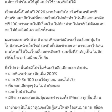
แค่การโปรโมตให้ดูดีแต่ว่าใช้งานจริงไม่ได้
เว็บแห่งนี้เปิดต้นปี 2026 มาพร้อมกับโปรโมชั่นเครดิตฟรี
สำหรับสมาชิกใหม่ที่หลายเว็บยังไม่กล้าทำ โน่นคือแจกเครดิต
ฟรี 100 บาทแบบไม่มีเงื่อนไข ไม่ต้องฝาก ไม่แชร์ ไม่ต้องแคป
จอ ไม่ต้องไลค์เพจอะไรทั้งหมด
ผมทดลองกดรับด้วยตัวเอง เพียงแค่สมัครเสร็จแล้วกดปุ่มรับ
โบนัสบนหน้าเว็บไซต์ เครดิตก็เด้งเข้าเลย สามารถเอาไปเล่น
เกมไหนก็ได้ในเว็บสล็อตเครดิตฟรี รวมทั้งที่สำคัญเป็น ไม่ติด
เทิร์นโอเวอร์ เสมือนเว็บอื่น
ยิ่งไปกว่านั้นยังมีโปรโมชั่นเสริมอีกเพียบเลย ดังเช่น
• ฝากทีแรกรับเครดิตเพิ่ม 200%
• ฝาก 29 รับ 100 เล่นได้ทุกเกม ถอนได้จริง
• คืนยอดเสียทุกๆวัน ไม่จำกัดยอด
• แจกโบนัสวันเกิด
• มีกิจกรรมสะสมแต้มลุ้นทองคำรวมทั้ง iPhone ทุกสิ้นเดือน
เอาง่ายๆเป็นไม่ว่าคุณจะเป็นผู้เล่นใหม่หรือเล่นมานาน สล็อต