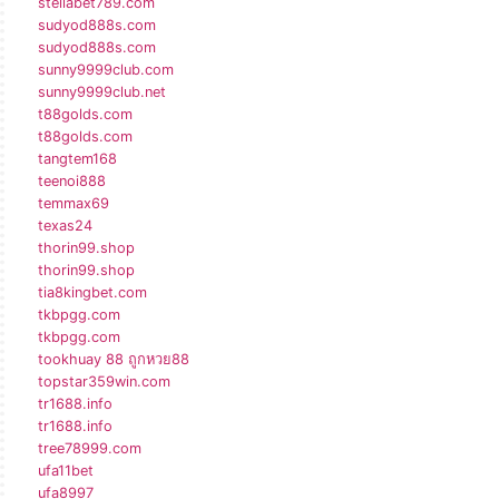
stellabet789.com
sudyod888s.com
sudyod888s.com
sunny9999club.com
sunny9999club.net
t88golds.com
t88golds.com
tangtem168
teenoi888
temmax69
texas24
thorin99.shop
thorin99.shop
tia8kingbet.com
tkbpgg.com
tkbpgg.com
tookhuay 88 ถูกหวย88
topstar359win.com
tr1688.info
tr1688.info
tree78999.com
ufa11bet
ufa8997