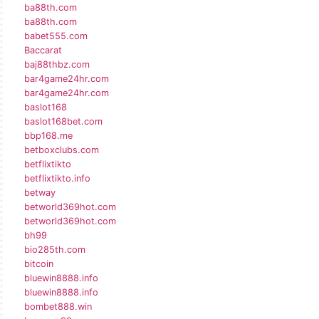
ba88th.com
ba88th.com
babet555.com
Baccarat
baj88thbz.com
bar4game24hr.com
bar4game24hr.com
baslot168
baslot168bet.com
bbp168.me
betboxclubs.com
betflixtikto
betflixtikto.info
betway
betworld369hot.com
betworld369hot.com
bh99
bio285th.com
bitcoin
bluewin8888.info
bluewin8888.info
bombet888.win