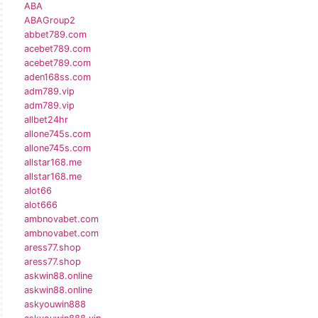
ABA
ABAGroup2
abbet789.com
acebet789.com
acebet789.com
aden168ss.com
adm789.vip
adm789.vip
allbet24hr
allone745s.com
allone745s.com
allstar168.me
allstar168.me
alot66
alot666
ambnovabet.com
ambnovabet.com
aress77.shop
aress77.shop
askwin88.online
askwin88.online
askyouwin888