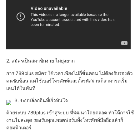
2. สมัครเป็นสมาชิกง่าย ไม่ยุ่งยาก
การ 789plus สมัคร ใช้เวลาเพียงไม่กี่ขั้นตอน ไม่ต้องรับรองตัว
ตนซับซ้อน แค่ใช้เบอร์โทรศัพท์และตั้งรหัสผ่านก็สามารถเริ่ม
เล่นได้ในทันที
3. ระบบล็อกอินที่เร็วทันใจ
ด้วยระบบ 789plus เข้าสู่ระบบ ที่พัฒนาโดยตลอด ทำให้การใช้
งานไม่สะดุด รองรับทุกแพลตฟอร์มทั้งโทรศัพท์มือถือแล้วก็
คอมพิวเตอร์