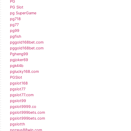
PG
PG Slot
pg SuperGame
pg718
pg77
pg99
pgfish
pggold168bet.com
pggold168bet.com
Pgheng99
pgjoker69
pgk44b
pglucky168.com
PGSlot
pgslot168
pgslot77
pgslot77.com
pgslot99
pgslot9999.co
pgslot999bets.com
pgslot999bets.com
pgslotth
pgzeus88win.com