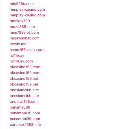
mib555s.com
mmplay-casino.com
mmplay-casino.com
monkey789
moza888.com
mun789slot.com
nagawaybet.com
nbwin.me
nemo168casino.com
no1huay
no1huay.com
okcasino159.com
okcasino159.com
okcasino159.net
okcasino159.net
onesiamclub.site
onesiamclub.site
onoplus168.com
panama888
pananthai99.com
pananthai99.com
paramax1688.info