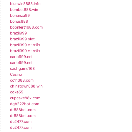
bluewin8888.info
bombet888.win
bonanza99
bonus888
boonlert1688.com
brazil999
brazil999 slot
brazil999 ทางเข้า
brazil999 ทางเข้า
carlo999.net
carlo999.net
cashgame168
Casino
cc11388.com
chinatown888.win
coke55
cupcake88x.com
dgb222hot.com
dr888bet.com
dr888bet.com
du2477.com
du2477.com