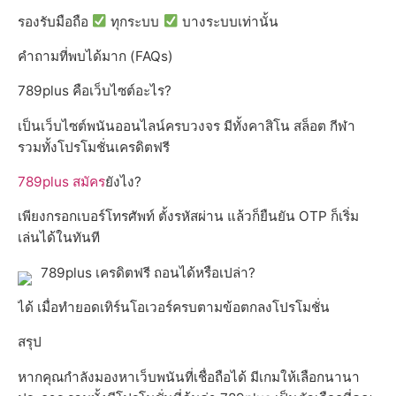
รองรับมือถือ
ทุกระบบ
บางระบบเท่านั้น
คำถามที่พบได้มาก (FAQs)
789plus คือเว็บไซต์อะไร?
เป็นเว็บไซต์พนันออนไลน์ครบวงจร มีทั้งคาสิโน สล็อต กีฬา
รวมทั้งโปรโมชั่นเครดิตฟรี
789plus สมัคร
ยังไง?
เพียงกรอกเบอร์โทรศัพท์ ตั้งรหัสผ่าน แล้วก็ยืนยัน OTP ก็เริ่ม
เล่นได้ในทันที
789plus เครดิตฟรี ถอนได้หรือเปล่า?
ได้ เมื่อทำยอดเทิร์นโอเวอร์ครบตามข้อตกลงโปรโมชั่น
สรุป
หากคุณกำลังมองหาเว็บพนันที่เชื่อถือได้ มีเกมให้เลือกนานา