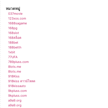
หมวดหมู่
037movie
123xos.com
1688sagame
168pg
168slot
168สล็อต
188bet
188betth
1xbit
77UFA
789pluss.com
8lots.me
8lots.me
918Kiss
918kiss ดาวน์โหลด
918kissauto
9kpluss.com
9kpluss.com
a9a9.org
a9a9.org