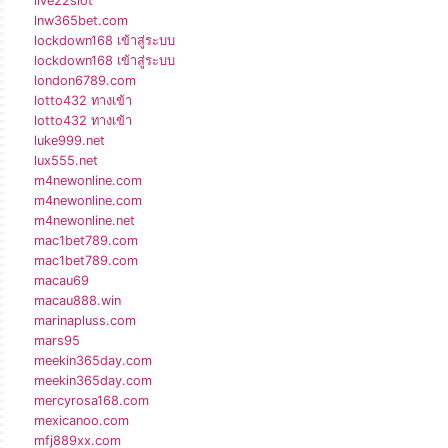
live22slot
lnw365bet.com
lockdown168 เข้าสู่ระบบ
lockdown168 เข้าสู่ระบบ
london6789.com
lotto432 ทางเข้า
lotto432 ทางเข้า
luke999.net
lux555.net
m4newonline.com
m4newonline.com
m4newonline.net
mac1bet789.com
mac1bet789.com
macau69
macau888.win
marinapluss.com
mars95
meekin365day.com
meekin365day.com
mercyrosa168.com
mexicanoo.com
mfj889xx.com