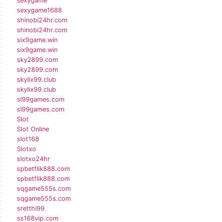
sexygame
sexygame1688
shinobi24hr.com
shinobi24hr.com
six9game.win
six9game.win
sky2899.com
sky2899.com
skylix99.club
skylix99.club
sl99games.com
sl99games.com
Slot
Slot Online
slot168
Slotxo
slotxo24hr
spbetflik888.com
spbetflik888.com
sqgame555s.com
sqgame555s.com
sretthi99
ss168vip.com