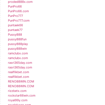
proded888x.com
PunPro66
PunPro66.com
PunPro777
PunPro777.com
puntaek66
puntaek77
Pussy888
pussy888fun
pussy888play
pussy888win
ramclubx.com
ramclubx.com
rasri365day.com
rasri365day.com
realflikbet.com
realflikbet.com
RENO88WIN.COM
RENO88WIN.COM
rizzbetx.com
rockstar66win.com
royal99y.com
royaleluxee.com