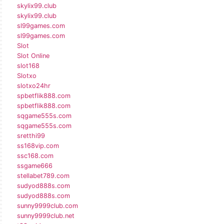
skylix99.club
skylix99.club
sl99games.com
sl99games.com
Slot
Slot Online
slot168
Slotxo
slotxo24hr
spbetflik888.com
spbetflik888.com
sqgame555s.com
sqgame555s.com
sretthi99
ss168vip.com
ssc168.com
ssgame666
stellabet789.com
sudyod888s.com
sudyod888s.com
sunny9999club.com
sunny9999club.net