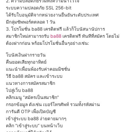
2. ความปลอดภัยรวมทั้งความน่าไว้ใจ
ระบบความปลอดภัย SSL 256-bit
ได้รับใบอนุมัติจากหน่วยงานยืนยันระดับประเทศ
มีกลุ่มซัพพอร์ตตลอด 1 วัน
3. โปรโมชั่น ba88 เครดิตฟรี แล้วก็โบนัสนานัปการ
สมาชิกใหม่สามารถรับ
ba88
เครดิตฟรี ทันทีที่สมัคร โดยไม่
ต้องฝากก่อน พร้อมโปรโมชั่นอื่นๆอย่างเช่น:
โบนัสเงินฝากรายวัน
คืนยอดเสียทุกอาทิตย์
แนะนำเพื่อนพ้องรับค่าคอมมิชชั่น
วิธี ba88 สมัคร และเข้าระบบ
แนวทางการสมัครสมาชิก
ไปสู่เว็บ ba88
คลิกเมนู “สมัครเป็นสมาชิก”
กรอกข้อมูล ดังเช่น เบอร์โทรศัพท์ รวมทั้งรหัสผ่าน
การันตี OTP เพื่อเปิดบัญชี
เข้าสู่ระบบ ba88 ง่ายดายมากๆ
คลิก “เข้าสู่ระบบ” บนหน้าเว็บ