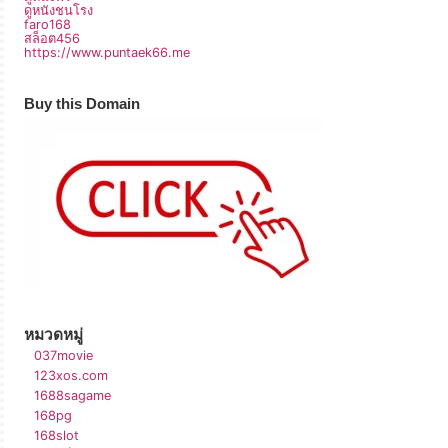
ดูหนังชนโรง
faro168
สล็อต456
https://www.puntaek66.me
Buy this Domain
หมวดหมู่
037movie
123xos.com
1688sagame
168pg
168slot