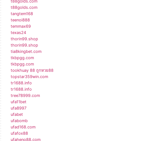
t88golds.com
t88golds.com
tangtem168
teenoi888
temmax69
texas24
thorin99.shop
thorin99.shop
tia8kingbet.com
tkbpgg.com
tkbpgg.com
tookhuay 88 ถูกหวย88
topstar359win.com
tr1688.info
tr1688.info
tree78999.com
ufa11bet
ufa8997
ufabet
ufabomb
ufad168.com
ufafox88
ufaheno88.com