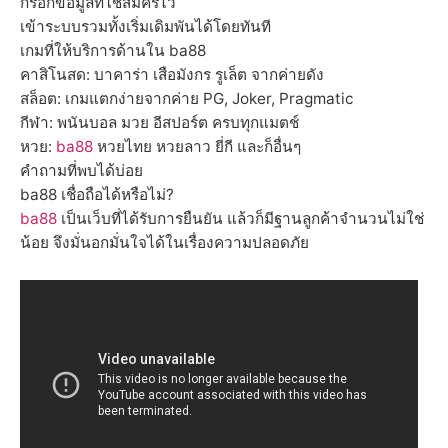
กรอกข้อมูลที่ใช้สมัครไว้
เข้าระบบรวมทั้งเริ่มเดิมพันได้โดยทันที
เกมที่ให้บริการด้านใน ba88
คาสิโนสด: บาคาร่า เสือมังกร รูเล็ต จากค่ายดัง
สล็อต: เกมแตกง่ายจากค่าย PG, Joker, Pragmatic
กีฬา: พนันบอล มวย อีสปอร์ต ครบทุกแมตช์
หวย:
ba88
หวยไทย หวยลาว ยี่กี และก็อื่นๆ
คำถามที่พบได้บ่อย
ba88 เชื่อถือได้หรือไม่?
ba88
เป็นเว็บที่ได้รับการยืนยัน แล้วก็มีฐานลูกค้าจำนวนไม่ใช่
น้อย จึงมั่นอกมั่นใจได้ในเรื่องความปลอดภัย