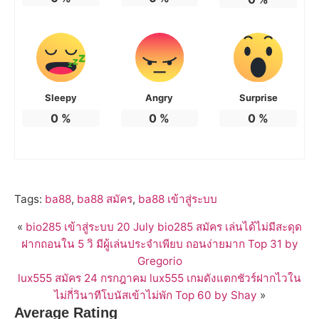
Sleepy
Angry
Surprise
0
%
0
%
0
%
Tags:
ba88
,
ba88 สมัคร
,
ba88 เข้าสู่ระบบ
«
bio285 เข้าสู่ระบบ 20 July bio285 สมัคร เล่นได้ไม่มีสะดุด
ฝากถอนใน 5 วิ มีผู้เล่นประจำเพียบ ถอนง่ายมาก Top 31 by
Gregorio
lux555 สมัคร 24 กรกฎาคม lux555 เกมดังแตกชัวร์ฝากไวใน
ไม่กี่วินาทีโบนัสเข้าไม่พัก Top 60 by Shay
»
Average Rating