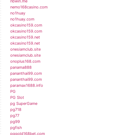
nbwin.me
nemo168casino.com
no1huay
no1huay.com
okcasino159.com
okcasino159.com
okcasino159.net
okcasino159.net
onesiamclub.site
onesiamclub.site
onoplus168.com
panama888
pananthai99.com
pananthai99.com
paramax1688.info
PG
PG Slot
pg SuperGame
pg718
pg77
pg99
pgfish
pggold168bet.com