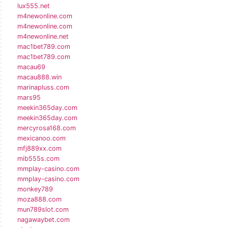
lux555.net
m4newonline.com
m4newonline.com
m4newonline.net
mac1bet789.com
mac1bet789.com
macau69
macau888.win
marinapluss.com
mars95
meekin365day.com
meekin365day.com
mercyrosa168.com
mexicanoo.com
mfj889xx.com
mib555s.com
mmplay-casino.com
mmplay-casino.com
monkey789
moza888.com
mun789slot.com
nagawaybet.com