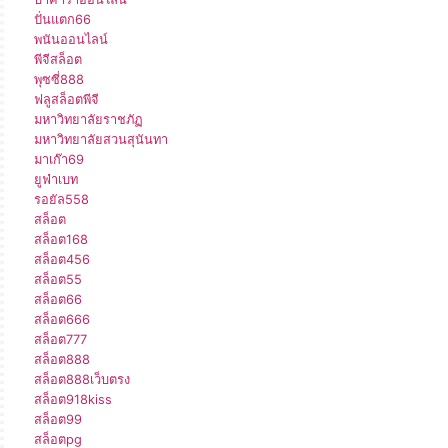
ปั่นแตก66
พนันออนไลน์
พีจีสล็อต
พุซซี่888
ฟลูสล็อตพีจี
มหาวิทยาลัยราชภัฏ
มหาวิทยาลัยสวนสุนันทา
มาเก๊า69
ยูฟ่าเบท
รอยัล558
สล็อต
สล็อต168
สล็อต456
สล็อต55
สล็อต66
สล็อต666
สล็อต777
สล็อต888
สล็อต888เว็บตรง
สล็อต918kiss
สล็อต99
สล็อตpg