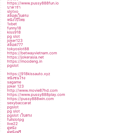
https://www.pussy888fun.io
บาคาร่า
slotxo
สล็อตเว็บตรง
หนังโป๊ไทย
1xbet
funny18
kiss918
pg slot
joker123
สล็อต777
tokyoslot88
https://betwayvietnam.com
https://jokerasia.net
https://moodeng.in
pgslot
https://918kissauto.xyz
หนังชนโรง
sagame
joker 123
http://www.movie87hd.com
https://www.pussy888play.com
https://pussy888win.com
sexybaccarat
pgslot
pg slot
pgslot เว็บตรง
fullslotpg
live22
ดูหนัง
ดูหนังฟรี