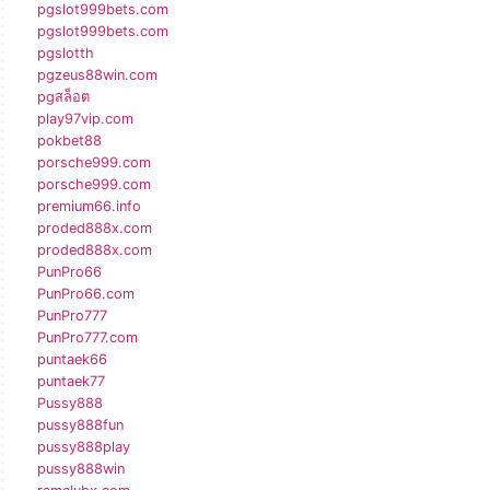
pgslot999bets.com
pgslot999bets.com
pgslotth
pgzeus88win.com
pgสล็อต
play97vip.com
pokbet88
porsche999.com
porsche999.com
premium66.info
proded888x.com
proded888x.com
PunPro66
PunPro66.com
PunPro777
PunPro777.com
puntaek66
puntaek77
Pussy888
pussy888fun
pussy888play
pussy888win