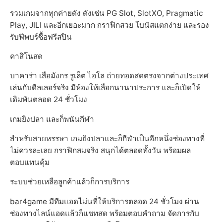
รวมเกมจากทุกค่ายดัง ดังเช่น PG Slot, SlotXO, Pragmatic
Play, JILI และอีกเยอะมาก กราฟิกสวย โบนัสแตกง่าย และรอง
รับฟีพบร์ซื้อฟรีสปิน
คาสิโนสด
บาคาร่า เสือมังกร รูเล็ต ไฮโล ถ่ายทอดสดตรงจากต่างประเทศ
เล่นกับดีลเลอร์จริง มีห้องให้เลือกนานาประการ และก็เปิดให้
เดิมพันตลอด 24 ชั่วโมง
เกมยิงปลา และก็พนันกีฬา
สำหรับสายหรรษา เกมยิงปลาและก็กีฬาเป็นอีกหนึ่งช่องทางที่
ไม่ควรละเลย กราฟิกสมจริง สนุกได้ตลอดทั้งวัน พร้อมผล
ตอบแทนคุ้ม
ระบบช่วยเหลือลูกค้าแล้วก็การบริการ
bar4game มีทีมแอดไม่นที่ให้บริการตลอด 24 ชั่วโมง ผ่าน
ช่องทางไลน์แอดแล้วก็แชทสด พร้อมตอบคำถาม จัดการกับ