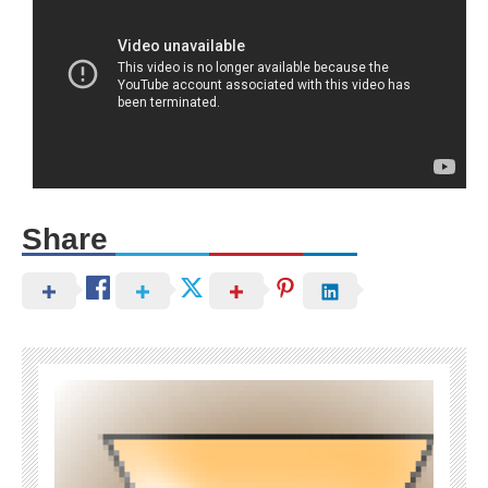
Share