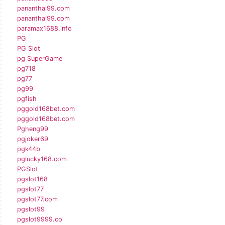
pananthai99.com
pananthai99.com
paramax1688.info
PG
PG Slot
pg SuperGame
pg718
pg77
pg99
pgfish
pggold168bet.com
pggold168bet.com
Pgheng99
pgjoker69
pgk44b
pglucky168.com
PGSlot
pgslot168
pgslot77
pgslot77.com
pgslot99
pgslot9999.co