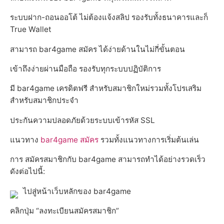
ระบบฝาก-ถอนออโต้ ไม่ต้องแจ้งสลิป รองรับทั้งธนาคารและก็
True Wallet
สามารถ bar4game สมัคร ได้ง่ายด้านในไม่กี่ขั้นตอน
เข้าถึงง่ายผ่านมือถือ รองรับทุกระบบปฏิบัติการ
มี bar4game เครดิตฟรี สำหรับสมาชิกใหม่รวมทั้งโปรเสริม
สำหรับสมาชิกประจำ
ประกันความปลอดภัยด้วยระบบเข้ารหัส SSL
แนวทาง
bar4game สมัคร
รวมทั้งแนวทางการเริ่มต้นเล่น
การ สมัครสมาชิกกับ bar4game สามารถทำได้อย่างรวดเร็ว
ดังต่อไปนี้:
ไปสู่หน้าเว็บหลักของ bar4game
คลิกปุ่ม “ลงทะเบียนสมัครสมาชิก”