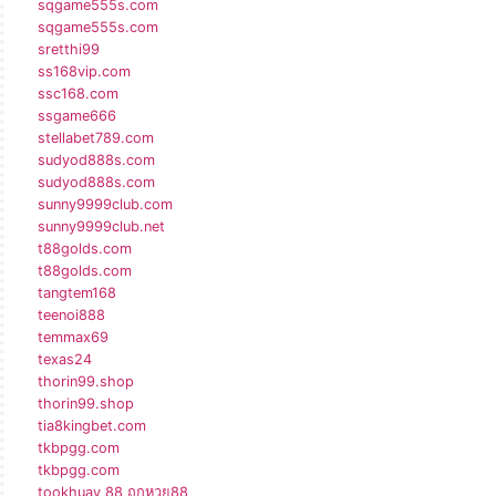
sqgame555s.com
sqgame555s.com
sretthi99
ss168vip.com
ssc168.com
ssgame666
stellabet789.com
sudyod888s.com
sudyod888s.com
sunny9999club.com
sunny9999club.net
t88golds.com
t88golds.com
tangtem168
teenoi888
temmax69
texas24
thorin99.shop
thorin99.shop
tia8kingbet.com
tkbpgg.com
tkbpgg.com
tookhuay 88 ถูกหวย88