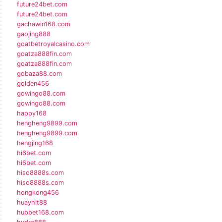
future24bet.com
future24bet.com
gachawin168.com
gaojing888
goatbetroyalcasino.com
goatza888fin.com
goatza888fin.com
gobaza88.com
golden456
gowingo88.com
gowingo88.com
happy168
hengheng9899.com
hengheng9899.com
hengjing168
hi6bet.com
hi6bet.com
hiso8888s.com
hiso8888s.com
hongkong456
huayhit88
hubbet168.com