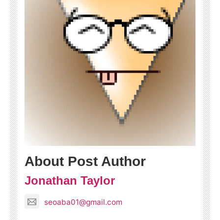
About Post Author
Jonathan Taylor
seoaba01@gmail.com