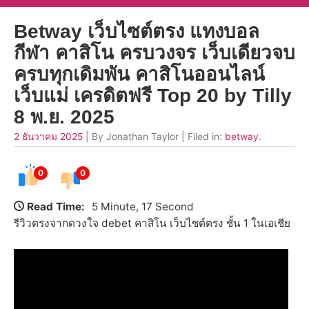
Betway เว็บไซต์ตรง แทงบอล
กีฬา คาสิโน ครบวงจร เว็บเดียวจบ
ครบทุกเดิมพัน คาสิโนออนไลน์
เว็บแม่ เครดิตฟรี Top 20 by Tilly
8 พ.ย. 2025
2 ธันวาคม 2025
| By Jonathan Taylor | Filed in:
betway
.
0
0
Read Time:
5 Minute, 17 Second
รีวิวตรงจากดวงใจ debet คาสิโน เว็บไซต์ตรง ชั้น 1 ในเอเชีย