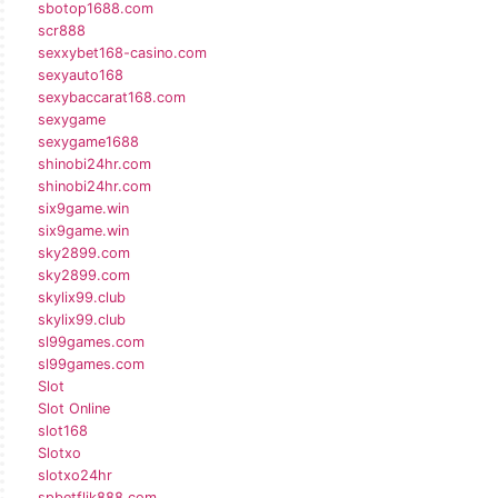
sbotop1688.com
scr888
sexxybet168-casino.com
sexyauto168
sexybaccarat168.com
sexygame
sexygame1688
shinobi24hr.com
shinobi24hr.com
six9game.win
six9game.win
sky2899.com
sky2899.com
skylix99.club
skylix99.club
sl99games.com
sl99games.com
Slot
Slot Online
slot168
Slotxo
slotxo24hr
spbetflik888.com