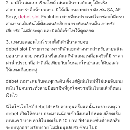
2. คาสิโนสดแบบเรียลไทม์ เล่นเพลินราวกับอยู่โต๊ะจริง
สายบาคาร่าคือห้ามพลาด มีให้เลือกหลายค่าย ดังเช่น SA, AE
Sexy,
debet slot
Evolution ค่ายที่คนประเทศไทยชอบก็มีครบ
สามารถเดิมพันได้ตั้งแต่หลักสิบจนกระทั่งหลักหมื่น ภาพชัด
เสียงชัด ไม่มีกระตุก และมีสถิติเค้าไพ่ให้ดูตลอด
3. แทงบอลออนไลน์ รวมทั้งกีฬาอื่นๆครบจบ
debet slot มีรายการอาหารกีฬาแยกต่างหากสำหรับสายพนัน
บอล บาส มวย เทนนิส หรือแม้แต่กีฬาเสมอเหมือนจริงก็มี ราคา
ค่าน้ำประปาถือว่าดีเมื่อเทียบกับเว็บนอกใหญ่ๆและก็มีบอลสด
ให้แทงเกือบทุกคู่
debet เหมาะสมกับคนทุกระดับ ตั้งแต่ผู้เล่นใหม่ที่ไม่เคยจับเกม
พนัน ไปจนกระทั่งสายมืออาชีพที่ถูกใจความลื่นไหลแล้วก็ถอน
เงินไว
นี่ไม่ใช่เว็บไซต์debetสำหรับสายทุนครึ้มแค่นั้น เพราะเหตุว่า
debet เปิดให้คนงบประมาณน้อยเข้าถึงเกมได้หมด สล็อตเริ่ม
เบทแค่ 1 บาท คาสิโนสดเริ่มที่ 10 บาท กีฬาแทงขั้นต่ำหลักสิบ
ระบบทุกอย่างเรียบง่าย ไม่มีเมนูสลับซับซ้อน ไม่มี