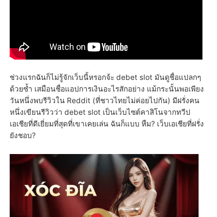
ช่วงแรกฉันก็ไม่รู้จักเว็บนี้หรอกจ้ะ debet slot มันดูชื่อแปลกๆ
ด้วยซ้ำ เสมือนชื่อแอปการเงินอะไรสักอย่าง แม้กระนั้นพอเพียง
วันหนึ่งพบรีวิวใน Reddit (ที่ชาวไทยไม่ค่อยไปกัน) มีฝรั่งคน
หนึ่งเขียนรีวิวว่า debet slot เป็นเว็บไซต์คาสิโนจากทวีป
เอเชียที่ดีเยี่ยมที่สุดที่เขาเคยเล่น ฉันก็แบบ หืม? เว็บเอเชียที่ฝรั่ง
ยังชอบ?