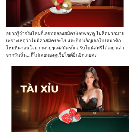
อยากรู้ว่าจริงไหมก็เลยทดลองสมัครBetwayดู ไม่คิดมากมาย
เพราะเหตุว่าไม่มีค่าสมัครอะไร และก็บังเอิญเจอโปรสมาชิก
ใหม่ที่น่าสนใจมากมายๆแค่สมัครก็กดรับโบนัสฟรีได้เลย แล้ว
จากวันนั้น…ก็ไม่เคยมองดูเว็บไซต์อื่นอีกเลยคะ