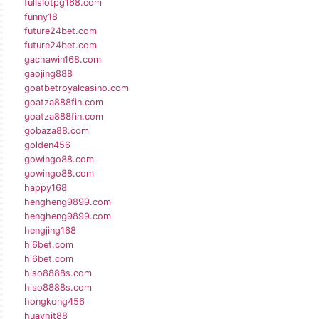
fullslotpg168.com
funny18
future24bet.com
future24bet.com
gachawin168.com
gaojing888
goatbetroyalcasino.com
goatza888fin.com
goatza888fin.com
gobaza88.com
golden456
gowingo88.com
gowingo88.com
happy168
hengheng9899.com
hengheng9899.com
hengjing168
hi6bet.com
hi6bet.com
hiso8888s.com
hiso8888s.com
hongkong456
huayhit88