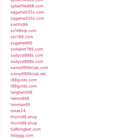
spbetflik888.com
sqgame555s.com
sqgame555s.com
sretthi99
ss168vip.com
ssc168.com
ssgame666
stellabet789.com
sudyod888s.com
sudyod888s.com
sunny9999club.com
sunny9999club.net
t88golds.com
t88golds.com
tangtem168
teenoi888
temmax69
texas24
thorin99.shop
thorin99.shop
tia8kingbet.com
tkbpgg.com