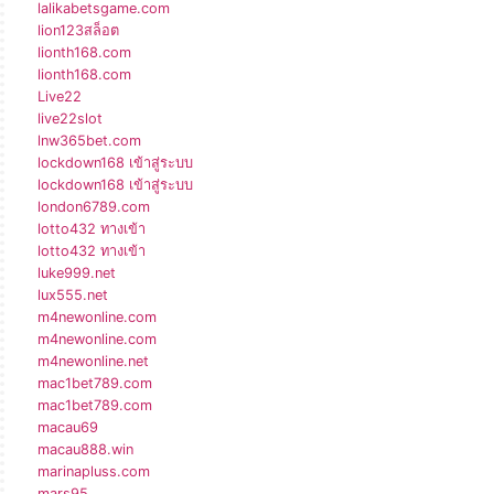
lalikabetsgame.com
lion123สล็อต
lionth168.com
lionth168.com
Live22
live22slot
lnw365bet.com
lockdown168 เข้าสู่ระบบ
lockdown168 เข้าสู่ระบบ
london6789.com
lotto432 ทางเข้า
lotto432 ทางเข้า
luke999.net
lux555.net
m4newonline.com
m4newonline.com
m4newonline.net
mac1bet789.com
mac1bet789.com
macau69
macau888.win
marinapluss.com
mars95