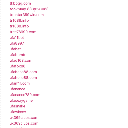
tkbpgg.com
tookhuay 88 ถูกหวย88
topstar359win.com
tr1688.info
tr1688.info
tree78999.com
ufa11bet
ufa8997
ufabet
ufabomb
ufad168.com
ufafox88
ufaheno88.com
ufaheno88.com
ufam11.com
ufanance
ufanance789.com
ufasexygame
ufasnake
ufawinner
uk369clubs.com
uk369clubs.com