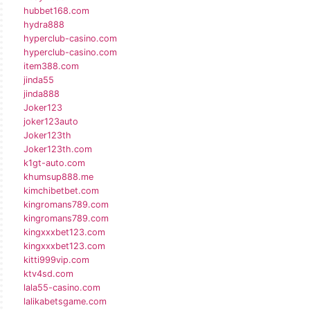
hubbet168.com
hydra888
hyperclub-casino.com
hyperclub-casino.com
item388.com
jinda55
jinda888
Joker123
joker123auto
Joker123th
Joker123th.com
k1gt-auto.com
khumsup888.me
kimchibetbet.com
kingromans789.com
kingromans789.com
kingxxxbet123.com
kingxxxbet123.com
kitti999vip.com
ktv4sd.com
lala55-casino.com
lalikabetsgame.com