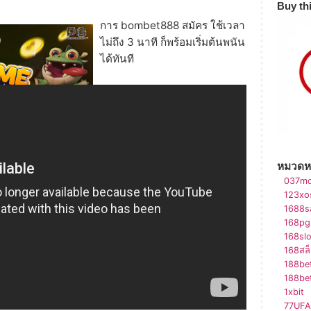
Buy th
การ bombet888 สมัคร ใช้เวลา
ไม่ถึง 3 นาที ก็พร้อมเริ่มต้นพนัน
ได้ทันที
หมวดหม
037mo
123xo
1688s
168pg
168slo
168สล
188be
188be
1xbit
77UFA