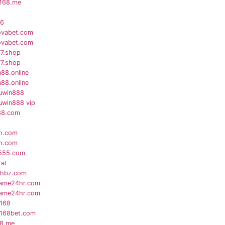
r168.me
66
vabet.com
vabet.com
77.shop
77.shop
88.online
88.online
uwin888
uwin888 vip
88.com
h.com
h.com
555.com
rat
thbz.com
ame24hr.com
ame24hr.com
t168
t168bet.com
8.me