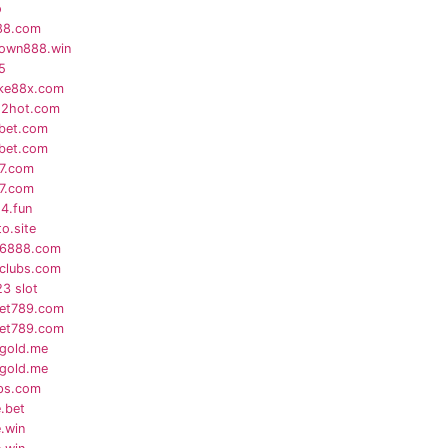
o
88.com
town888.win
5
ke88x.com
2hot.com
bet.com
bet.com
7.com
7.com
4.fun
to.site
16888.com
clubs.com
23 slot
bet789.com
bet789.com
8gold.me
8gold.me
ips.com
.bet
.win