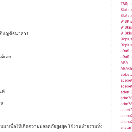
789pl
8lots
8lots
918Ki
918ki
ะก็บัญชีธนาคาร
918ki
9kplu
9kplu
a9a9.
ได้เลย
a9a9.
ABA
ABAG
abbet
acebe
acebe
นที
aden1
adm78
ัน
adm78
allbet
allon
allon
าเพื่อให้เกิดความปลอดภัยสูงสุด ใช้งานง่ายรวมทั้ง
allsta