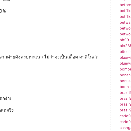
betbo
00%
betflix
betflix
betwa
betwo
betwo
bh99
bio28
bitcoi
ากค่ายดังครบทุกแนว ไม่ว่าจะเป็นสล็อต คาสิโนสด
bluewi
bluewi
bombe
bonan
bonus
boonl
brazil
ตกง่าย
brazil
brazil
ดสดจริง
brazil
carlo9
carlo9
cashg