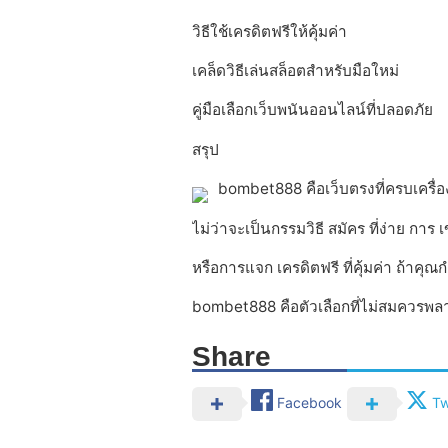
วิธีใช้เครดิตฟรีให้คุ้มค่า
เคล็ดวิธีเล่นสล็อตสำหรับมือใหม่
คู่มือเลือกเว็บพนันออนไลน์ที่ปลอดภัย
สรุป
bombet888 คือเว็บตรงที่ครบเครื่อง
ไม่ว่าจะเป็นกรรมวิธี สมัคร ที่ง่าย การ เ
หรือการแจก เครดิตฟรี ที่คุ้มค่า ถ้า
bombet888 คือตัวเลือกที่ไม่สมควรพล
Share
Facebook
Tw