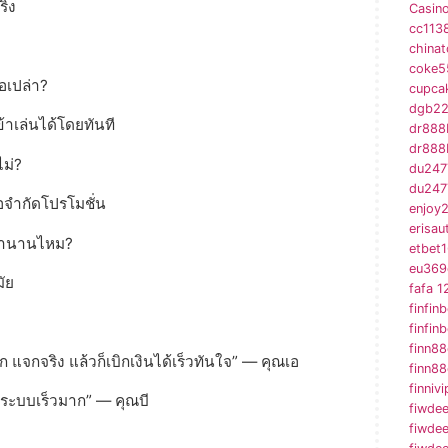
ริง
Casin
cc113
china
coke5
อเปล่า?
cupca
dgb22
ข้าเล่นได้โดยทันที
dr888
dr888
ไม่?
du247
du247
อจำกัดโปรโมชั่น
enjoy2
erisau
ลานานไหม?
etbet
eu369
มัย
fafa 1
finfin
finfin
finn8
 แจกจริง แล้วก็เบิกเงินได้เร็วทันใจ” — คุณเอ
finn8
finniv
าระบบเร็วมาก” — คุณบี
fiwdee
fiwdee