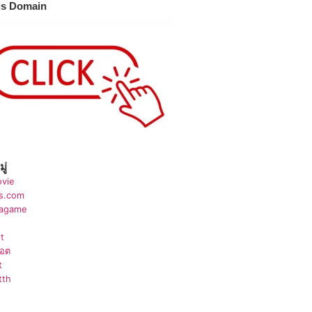
is Domain
ู่
vie
s.com
agame
t
็อต
t
tth