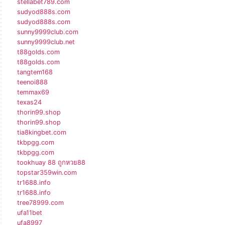
stellabet789.com
sudyod888s.com
sudyod888s.com
sunny9999club.com
sunny9999club.net
t88golds.com
t88golds.com
tangtem168
teenoi888
temmax69
texas24
thorin99.shop
thorin99.shop
tia8kingbet.com
tkbpgg.com
tkbpgg.com
tookhuay 88 ถูกหวย88
topstar359win.com
tr1688.info
tr1688.info
tree78999.com
ufa11bet
ufa8997