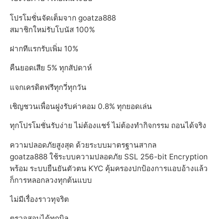
โปรโมชั่นจัดเต็มจาก goatza888
สมาชิกใหม่รับโบนัส 100%
ฝากทีแรกรับเพิ่ม 10%
คืนยอดเสีย 5% ทุกสัปดาห์
แจกเครดิตฟรีทุกวี่ทุกวัน
เชิญชวนเพื่อนฝูงรับค่าคอม 0.8% ทุกยอดเล่น
ทุกโปรโมชั่นรับง่าย ไม่ต้องแชร์ ไม่ต้องทำกิจกรรม ถอนได้จริง
ความปลอดภัยสูงสุด ด้วยระบบมาตรฐานสากล
goatza888 ใช้ระบบความปลอดภัย SSL 256-bit Encryption
พร้อม ระบบยืนยันตัวตน KYC คุ้มครองปกป้องการแอบอ้างแล้ว
ก็การหลอกลวงทุกต้นแบบ
ไม่มีเรื่องราวทุจริต
ตรวจสอบได้ทุกบิล