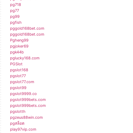
pg718
pg77
pg99
pgfish
pggold168bet.com
pggold168bet.com
Pgheng99
pgjoker69
pgk44b
pglucky168.com
PGSlot
pgslot168
pgslot77
pgslot77.com
pgslot99
pgslot9999.co
pgslot999bets.com
pgslot999bets.com
pgslotth
pgzeus88win.com
pgสล็อต
play97vip.com