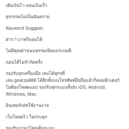
เติมเงินไว ถอนเงินเร็ว
ธุรกรรมไม่เป็นอันตราย
Keyword Suggest:
ฝาก 1 บาทก็ถอนได้
ไม่มีคุณค่าขนบธรรมเนียมประเพณี
ถอนได้ไม่จำกัดครั้ง
รองรับทุกเครื่องมือ เล่นได้ทุกๆที่
เล่น goatza888 ได้อีกทั้งบนโทรศัพท์มือถือแล้วก็คอมพิวเตอร์
ไม่ต้องโหลดแอป รองรับทุกระบบทั้งยัง iOS, Android,
Windows, Mac
อินเทอร์เฟซใช้งานง่าย
เว็บโหลดไว ไม่กระตุก
รองรับภาษาไทยเต็มระบบ