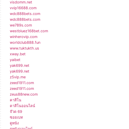
visdomm.net
vvip16688.com
wdc888bets.com
wdc888bets.com
we789s.com
westbluez168bet.com
winherovip.com
worldclub888.fun
www.tuktukth.us
xway.bet
yaibet
yak699.net
yak699.net
z5vip.me
zeed1911.com
zeed1911.com
zeus88new.com
คาสิโน
คาสิโนออนไลน์
จ๊วด 69
ซอยเบท
ดูหนัง
ดูหนังออนไลน์