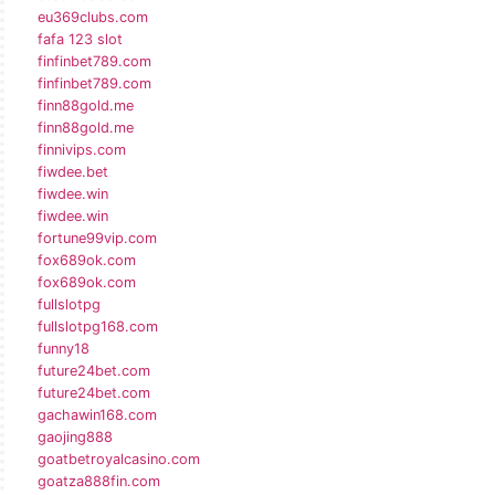
eu369clubs.com
fafa 123 slot
finfinbet789.com
finfinbet789.com
finn88gold.me
finn88gold.me
finnivips.com
fiwdee.bet
fiwdee.win
fiwdee.win
fortune99vip.com
fox689ok.com
fox689ok.com
fullslotpg
fullslotpg168.com
funny18
future24bet.com
future24bet.com
gachawin168.com
gaojing888
goatbetroyalcasino.com
goatza888fin.com