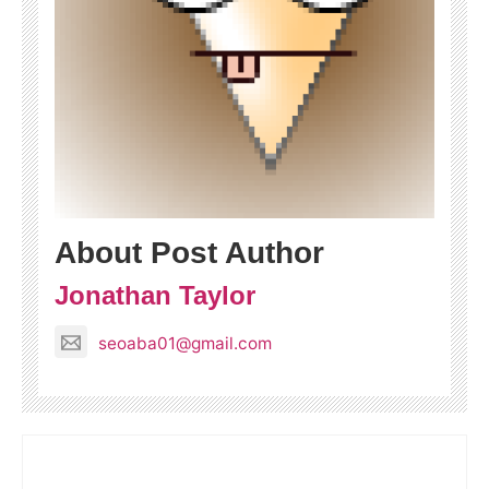
About Post Author
Jonathan Taylor
seoaba01@gmail.com