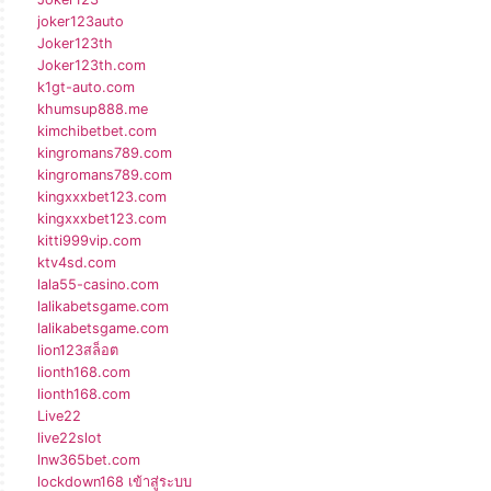
joker123auto
Joker123th
Joker123th.com
k1gt-auto.com
khumsup888.me
kimchibetbet.com
kingromans789.com
kingromans789.com
kingxxxbet123.com
kingxxxbet123.com
kitti999vip.com
ktv4sd.com
lala55-casino.com
lalikabetsgame.com
lalikabetsgame.com
lion123สล็อต
lionth168.com
lionth168.com
Live22
live22slot
lnw365bet.com
lockdown168 เข้าสู่ระบบ