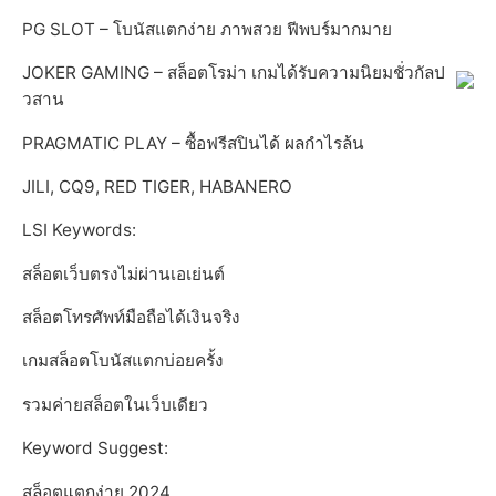
PG SLOT – โบนัสแตกง่าย ภาพสวย ฟีพบร์มากมาย
JOKER GAMING – สล็อตโรม่า เกมได้รับความนิยมชั่วกัลป
วสาน
PRAGMATIC PLAY – ซื้อฟรีสปินได้ ผลกำไรล้น
JILI, CQ9, RED TIGER, HABANERO
LSI Keywords:
สล็อตเว็บตรงไม่ผ่านเอเย่นต์
สล็อตโทรศัพท์มือถือได้เงินจริง
เกมสล็อตโบนัสแตกบ่อยครั้ง
รวมค่ายสล็อตในเว็บเดียว
Keyword Suggest:
สล็อตแตกง่าย 2024