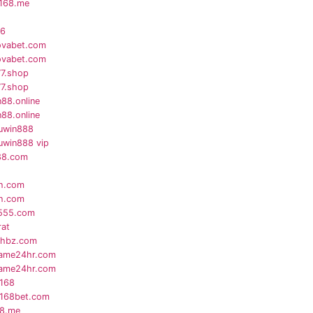
r168.me
66
vabet.com
vabet.com
77.shop
77.shop
88.online
88.online
uwin888
uwin888 vip
88.com
h.com
h.com
555.com
rat
thbz.com
ame24hr.com
ame24hr.com
t168
t168bet.com
8.me