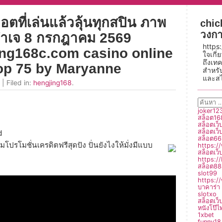
อตที่เล่นแล้วลุ้นทุกสปิน ภาพ
chich
วงกา
่จำเจ 8 กรกฎาคม 2569
https
ing168c.com casino online
ใจเกี่
ถึงเทค
 Top 75 by Maryanne
สำหรั
และสไ
| Filed in:
hengjing168
.
joker12
สล็อต16
สล็อตเว็
สล็อตเว็
d
สล็อต66
โปรโมชั่นเครดิตฟรีสุดปัง ปั่นยังไงให้มั่งมีแบบ
https:/
สล็อตเว็
https:/
สล็อต88
slot99
https:/
บาคาร่า
slotxo
สล็อตเว็
หนังโป๊ไ
1xbet
funny18