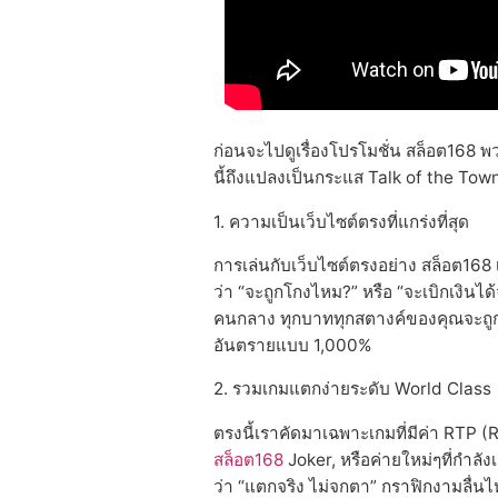
ก่อนจะไปดูเรื่องโปรโมชั่น สล็อต168
นี้ถึงแปลงเป็นกระแส Talk of the To
1. ความเป็นเว็บไซต์ตรงที่แกร่งที่สุด
การเล่นกับเว็บไซต์ตรงอย่าง สล็อต168 
ว่า “จะถูกโกงไหม?” หรือ “จะเบิกเงินได้จร
คนกลาง ทุกบาททุกสตางค์ของคุณจะถูกจ
อันตรายแบบ 1,000%
2. รวมเกมแตกง่ายระดับ World Class
ตรงนี้เราคัดมาเฉพาะเกมที่มีค่า RTP (Re
สล็อต168
Joker, หรือค่ายใหม่ๆที่กำล
ว่า “แตกจริง ไม่จกตา” กราฟิกงามลื่นไ