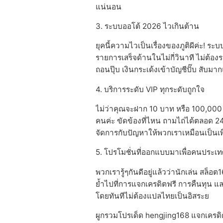
แน่นอน
3. ระบบออโต้ 2026 ไวเกินต้าน
ยุคนี้ความไวเป็นเรื่องของภูติผีค่ะ! 
รายการเสร็จด้านในไม่กี่วินาที ไม่ต้อ
ถอนปุ๊บ เงินกระเด้งเข้าบัญชีปั๊บ สับมาก
4. บริการระดับ VIP ทุกระดับถูกใจ
ไม่ว่าคุณจะฝาก 10 บาท หรือ 100,000
คนค่ะ ขัดข้องที่ไหน ถามไถ่ได้ตลอด 24
จัดการกับปัญหาให้พวกเราเหมือนเป็นเพ
5. โปรโมชั่นที่ออกแบบมาเพื่อคนประเ
พวกเรารู้ๆกันดีอยู่แล้วว่านักเล่น สล็
ย้ำไปที่การแจกเครดิตฟรี การคืนทุน และก็
โดยทันทีไม่ต้องแปลไทยเป็นอิสระย
ผูกรวมโปรเด็ด hengjing168 แจกเครดิต