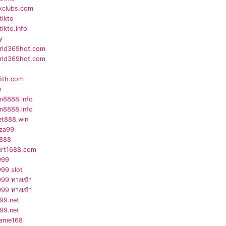
xclubs.com
tikto
tikto.info
y
rld369hot.com
rld369hot.com
5th.com
n
n8888.info
n8888.info
t888.win
za99
888
ert1688.com
999
999 slot
999 ทางเข้า
999 ทางเข้า
99.net
99.net
ame168