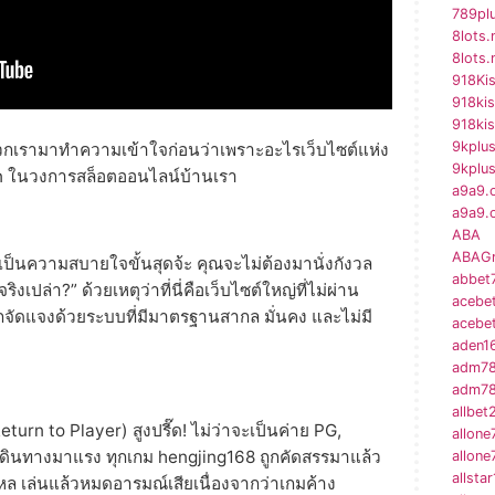
789pl
8lots
8lots
918Ki
918ki
918ki
9kplu
 พวกเรามาทำความเข้าใจก่อนว่าเพราะอะไรเว็บไซต์แห่ง
9kplu
wn ในวงการสล็อตออนไลน์บ้านเรา
a9a9.
a9a9.
ABA
ABAG
เป็นความสบายใจขั้นสุดจ้ะ คุณจะไม่ต้องมานั่งกังวล
abbet
ิงเปล่า?” ด้วยเหตุว่าที่นี่คือเว็บไซต์ใหญ่ที่ไม่ผ่าน
acebe
ัดแจงด้วยระบบที่มีมาตรฐานสากล มั่นคง และไม่มี
acebe
aden1
adm78
adm78
allbet
turn to Player) สูงปรี๊ด! ไม่ว่าจะเป็นค่าย PG,
allon
ังเดินทางมาแรง ทุกเกม hengjing168 ถูกคัดสรรมาแล้ว
allon
allsta
หล เล่นแล้วหมดอารมณ์เสียเนื่องจากว่าเกมค้าง