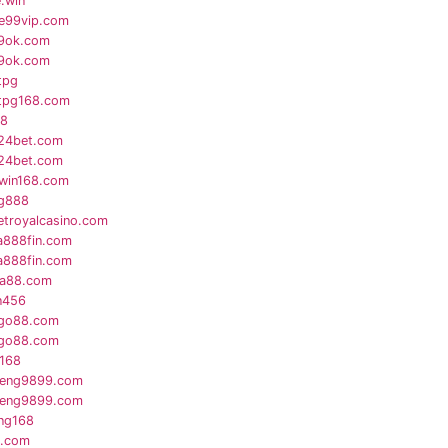
.win
ne99vip.com
9ok.com
9ok.com
otpg
otpg168.com
18
e24bet.com
e24bet.com
win168.com
ng888
etroyalcasino.com
a888fin.com
a888fin.com
a88.com
n456
go88.com
go88.com
168
eng9899.com
eng9899.com
ing168
t.com