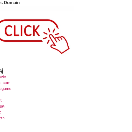
is Domain
ู่
vie
s.com
agame
t
็อต
t
tth