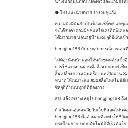
นำเงินก้อนนี้กลับไปตั้งตัวและแก้มือใหม่ 
● โปรแนะนำสหาย ร่ำรวยชูแก๊ง
ความมั่งมีมันจำเป็นต้องแชร์ค่ะ! แค่คุณส
จะได้รับค่าคอมมิชชั่นหรือเครดิตพิเศษจ
ได้มากมาย นอนอยู่บ้านเฉยๆก็มีเงินเข้
hengjing168 กับประสบการณ์การเล่นที่
ไม่ต้องนั่งหน้าคอมให้หลังขดหลังแข็ง
การใช้แรงงานผ่านมือถือแบบเพอร์เฟ็ค 
สิ้นเปลืองความจำเครื่อง แค่เปิดผ่าน S
ขนาดให้เหมาะสม สัมผัสลื่นไหลไม่มีดีเ
ชิคๆก็ทำเป็นทุกที่ที่ต้องการ
สรุปแล้วเพราะเหตุไร hengjing168 ถึงเป
ถ้าเกิดคุณอ่อนเพลียกับเว็บที่แอดไม่นตอ
hengjing168 คือคำตอบที่จะทำให้ชีวิต
ตรงป้อมอาจ ระบบอัตโนมัติที่เร็วทันใ