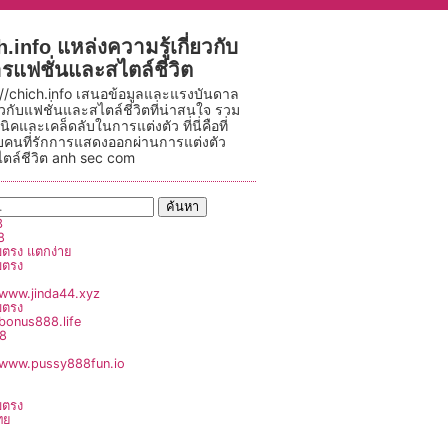
.info แหล่งความรู้เกี่ยวกับ
รแฟชั่นและสไตล์ชีวิต
://chich.info เสนอข้อมูลและแรงบันดาล
ยวกับแฟชั่นและสไตล์ชีวิตที่น่าสนใจ รวม
นิคและเคล็ดลับในการแต่งตัว ที่นี่คือที่
บคนที่รักการแสดงออกผ่านการแต่งตัว
ตล์ชีวิต anh sec com
3
8
บตรง แตกง่าย
บตรง
/www.jinda44.xyz
บตรง
/bonus888.life
8
/www.pussy888fun.io
บตรง
ทย