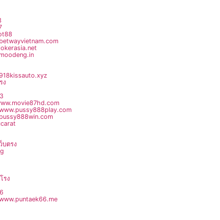
3
7
ot88
/betwayvietnam.com
jokerasia.net
/moodeng.in
/918kissauto.xyz
รง
23
/www.movie87hd.com
/www.pussy888play.com
/pussy888win.com
carat
ว็บตรง
pg
นโรง
6
/www.puntaek66.me