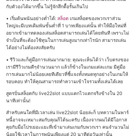
กับตัวองได้มากขึ้น ไม่รู้จักสึกดื้อรั้นเกินไป
• เริ่มต้นพนันอย่างต่ำได้:
สล็อต
เกมสล็อตของพวกเราส่วน
ใหญ่จะมีเบทเดิมพันขั้นต่ำที่ 1 บาทเพียงแค่นั้น ทำให้มือใหม่ที่
อยากเข้ามาทดลองเล่นสล็อตสามารถเล่นได้โดยทันที เพราะไม่
จำเป็นที่จะต้องใช้ทุนในการเล่นสูงมากเท่าไรนัก สามารถเล่น
ได้อย่างไม่ต้องสงสัยครับ
• รีวิวและก็คู่มือการเล่นมากมาย: คุณจะเห็นได้ว่า เว็บตรงของ
เรามีรีวิวเกมดีๆจำนวนมาก แล้วก็ข้างในเกมแต่ละเกม มีคู่มือ
การเล่นมากไม่น้อยเลยทีเดียวที่ชี้แจงทั้งหมดทุกอย่างในเกมให้
รอบคอบ ทำให้คุณสามารถทำความเข้าใจรวมทั้งเล่นได้เลย
สูตรปั่นสล็อตกับ live22slot แบบแตกไวแตกจริงข้างใน 20
นาทีเท่านั้น!
สำหรับคนใดที่มีเวลาเล่น live22slot น้อยล่ะก็ บทความในพาร์
ทนี้อาจจะเหมาะสมกับคุณก็ได้นะครับ เนื่องจากผมได้มีโอกาส
คุยกับมือโปรเยอะแยะที่เข้ามาเล่นเกมกับพวกเรา คนจำนวนไม่
น้อยใช้เวลาในการพนันเพียงแต่ 20 นาทีต่อวันเท่านั้น