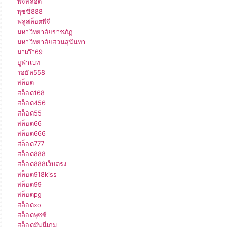
พีจีสล็อต
พุซซี่888
ฟลูสล็อตพีจี
มหาวิทยาลัยราชภัฏ
มหาวิทยาลัยสวนสุนันทา
มาเก๊า69
ยูฟ่าเบท
รอยัล558
สล็อต
สล็อต168
สล็อต456
สล็อต55
สล็อต66
สล็อต666
สล็อต777
สล็อต888
สล็อต888เว็บตรง
สล็อต918kiss
สล็อต99
สล็อตpg
สล็อตxo
สล็อตพุซซี่
สล็อตมันนี่เกม