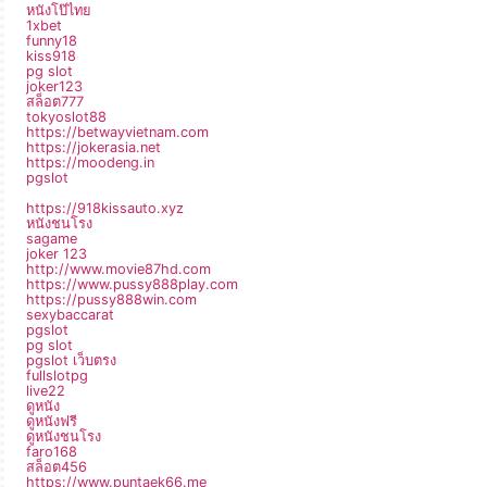
หนังโป๊ไทย
1xbet
funny18
kiss918
pg slot
joker123
สล็อต777
tokyoslot88
https://betwayvietnam.com
https://jokerasia.net
https://moodeng.in
pgslot
https://918kissauto.xyz
หนังชนโรง
sagame
joker 123
http://www.movie87hd.com
https://www.pussy888play.com
https://pussy888win.com
sexybaccarat
pgslot
pg slot
pgslot เว็บตรง
fullslotpg
live22
ดูหนัง
ดูหนังฟรี
ดูหนังชนโรง
faro168
สล็อต456
https://www.puntaek66.me