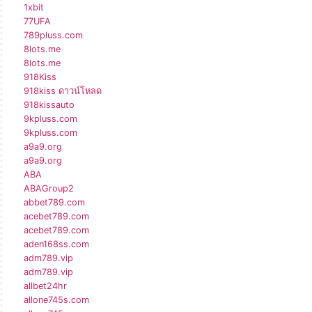
1xbit
77UFA
789pluss.com
8lots.me
8lots.me
918Kiss
918kiss ดาวน์โหลด
918kissauto
9kpluss.com
9kpluss.com
a9a9.org
a9a9.org
ABA
ABAGroup2
abbet789.com
acebet789.com
acebet789.com
aden168ss.com
adm789.vip
adm789.vip
allbet24hr
allone745s.com