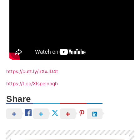
https://cutt.ly/irXxJD4t
https://t.co/XlspeInhqh
Share