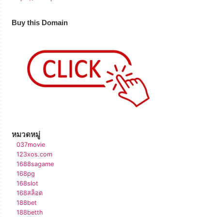
Buy this Domain
หมวดหมู่
037movie
123xos.com
1688sagame
168pg
168slot
168สล็อต
188bet
188betth