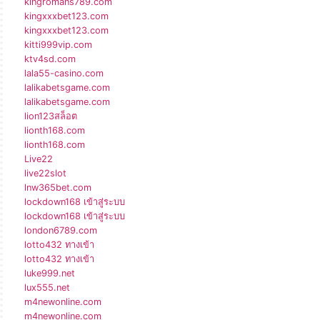
kingromans789.com
kingxxxbet123.com
kingxxxbet123.com
kitti999vip.com
ktv4sd.com
lala55-casino.com
lalikabetsgame.com
lalikabetsgame.com
lion123สล็อต
lionth168.com
lionth168.com
Live22
live22slot
lnw365bet.com
lockdown168 เข้าสู่ระบบ
lockdown168 เข้าสู่ระบบ
london6789.com
lotto432 ทางเข้า
lotto432 ทางเข้า
luke999.net
lux555.net
m4newonline.com
m4newonline.com