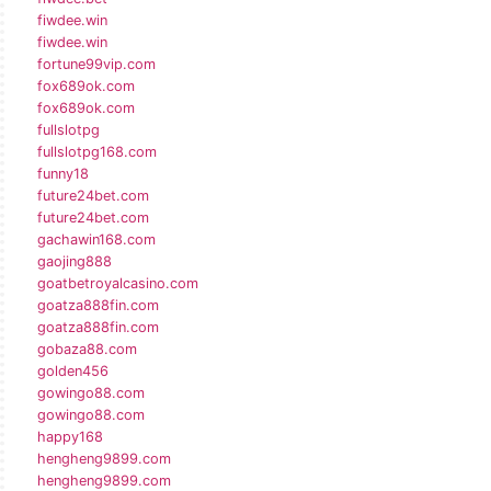
fiwdee.win
fiwdee.win
fortune99vip.com
fox689ok.com
fox689ok.com
fullslotpg
fullslotpg168.com
funny18
future24bet.com
future24bet.com
gachawin168.com
gaojing888
goatbetroyalcasino.com
goatza888fin.com
goatza888fin.com
gobaza88.com
golden456
gowingo88.com
gowingo88.com
happy168
hengheng9899.com
hengheng9899.com