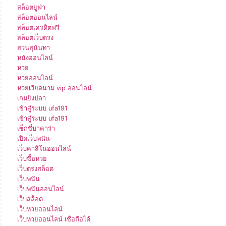
สล็อตยูฟ่า
สล็อตออนไลน์
สล็อตเครดิตฟรี
สล็อตเว็บตรง
สวนสุนันทา
หนังออนไลน์
หวย
หวยออนไลน์
หวยเวียดนาม vip ออนไลน์
เกมยิงปลา
เข้าสู่ระบบ ufa191
เข้าสู่ระบบ ufa191
เซ็กซี่บาคาร่า
เปิดเว็บพนัน
เว็บคาสิโนออนไลน์
เว็บซื้อหวย
เว็บตรงสล็อต
เว็บพนัน
เว็บพนันออนไลน์
เว็บสล็อต
เว็บหวยออนไลน์
เว็บหวยออนไลน์ เชื่อถือได้