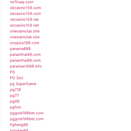
no1huay.com
okcasino159.com
okcasino159.com
okcasino159.net
okcasino159.net
onesiamclub.site
onesiamclub.site
onoplus168.com
panama888
pananthai99.com
pananthai99.com
paramax1688.info
PG
PG Slot
pg SuperGame
pg718
pg77
pg99
pgfish
pggold168bet.com
pggold168bet.com
Pgheng99
pgjoker69