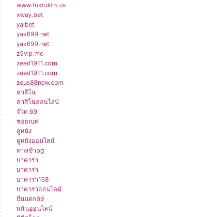
www.tuktukth.us
xway.bet
yaibet
yak699.net
yak699.net
z5vip.me
zeed1911.com
zeed1911.com
zeus88new.com
คาสิโน
คาสิโนออนไลน์
จ๊วด 69
ซอยเบท
ดูหนัง
ดูหนังออนไลน์
ทางเข้าpg
บาคาร่า
บาคาร่า
บาคาร่า168
บาคาร่าออนไลน์
ปั่นแตก66
พนันออนไลน์