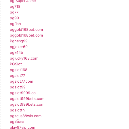
pg SuperGame
pg718
pg77
pg99
pgfish
pggold168bet.com
pggold168bet.com
Pgheng99
pgjoker69
pgk44b
pglucky168.com
PGSlot
pgslot168
pgslot77
pgslot77.com
pgslot99
pgslot9999.co
pgslot999bets.com
pgslot999bets.com
pgslotth
pgzeus88win.com
pgสล็อต
play97vip.com