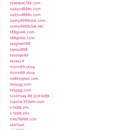
stellabet789.com
sudyod888s.com
sudyod888s.com
sunny9999club.com
sunny9999club.net
t88golds.com
t88golds.com
tangtem168
teenoi888
temmax69
texas24
thorin99.shop
thorin99.shop
tia8kingbet.com
tkbpgg.com
tkbpgg.com
tookhuay 88 ถูกหวย88
topstar359win.com
tr1688.info
tr1688.info
tree78999.com
ufa11bet