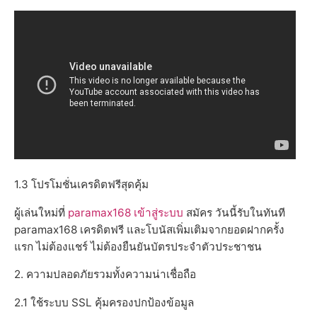
1.3 โปรโมชั่นเครดิตฟรีสุดคุ้ม
ผู้เล่นใหม่ที่
paramax168 เข้าสู่ระบบ
สมัคร วันนี้รับในทันที
paramax168 เครดิตฟรี และโบนัสเพิ่มเติมจากยอดฝากครั้ง
แรก ไม่ต้องแชร์ ไม่ต้องยืนยันบัตรประจำตัวประชาชน
2. ความปลอดภัยรวมทั้งความน่าเชื่อถือ
2.1 ใช้ระบบ SSL คุ้มครองปกป้องข้อมูล