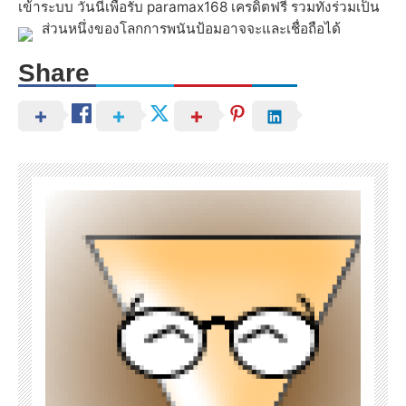
เข้าระบบ วันนี้เพื่อรับ paramax168 เครดิตฟรี รวมทั้งร่วมเป็น
ส่วนหนึ่งของโลกการพนันป้อมอาจจะและเชื่อถือได้
Share