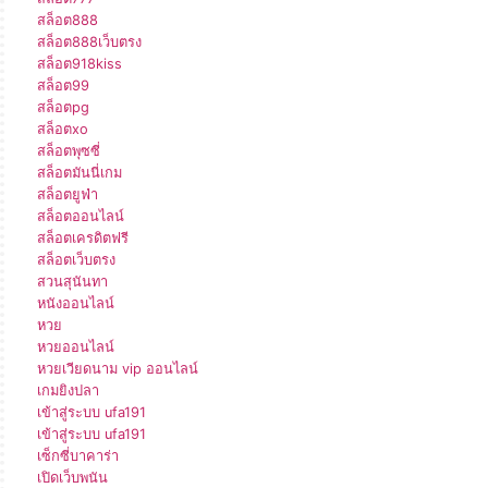
สล็อต888
สล็อต888เว็บตรง
สล็อต918kiss
สล็อต99
สล็อตpg
สล็อตxo
สล็อตพุซซี่
สล็อตมันนี่เกม
สล็อตยูฟ่า
สล็อตออนไลน์
สล็อตเครดิตฟรี
สล็อตเว็บตรง
สวนสุนันทา
หนังออนไลน์
หวย
หวยออนไลน์
หวยเวียดนาม vip ออนไลน์
เกมยิงปลา
เข้าสู่ระบบ ufa191
เข้าสู่ระบบ ufa191
เซ็กซี่บาคาร่า
เปิดเว็บพนัน