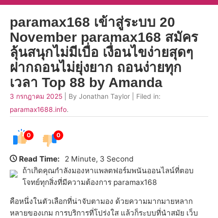
paramax168 เข้าสู่ระบบ 20
November paramax168 สมัคร
ลุ้นสนุกไม่มีเบื่อ เงื่อนไขง่ายสุดๆ
ฝากถอนไม่ยุ่งยาก ถอนง่ายทุก
เวลา Top 88 by Amanda
3 กรกฎาคม 2025
| By Jonathan Taylor | Filed in:
paramax1688.info
.
0
0
Read Time:
2 Minute, 3 Second
ถ้าเกิดคุณกำลังมองหาแพลตฟอร์มพนันออนไลน์ที่ตอบ
โจทย์ทุกสิ่งที่มีความต้องการ paramax168
คือหนึ่งในตัวเลือกที่น่าจับตามอง ด้วยความมากมายหลาก
หลายของเกม การบริการที่โปร่งใส แล้วก็ระบบที่นำสมัย เว็บ