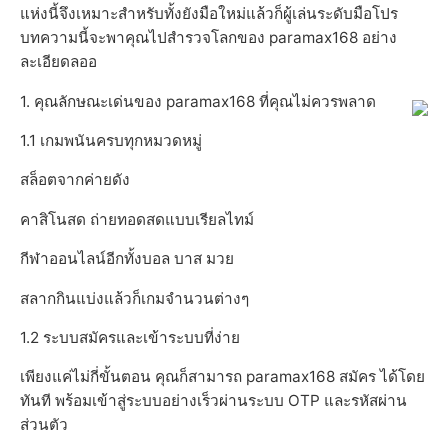
แห่งนี้จึงเหมาะสำหรับทั้งยังมือใหม่แล้วก็ผู้เล่นระดับมือโปร
บทความนี้จะพาคุณไปสำรวจโลกของ paramax168 อย่าง
ละเอียดลออ
1. คุณลักษณะเด่นของ paramax168 ที่คุณไม่ควรพลาด
1.1 เกมพนันครบทุกหมวดหมู่
สล็อตจากค่ายดัง
คาสิโนสด ถ่ายทอดสดแบบเรียลไทม์
กีฬาออนไลน์อีกทั้งบอล บาส มวย
สลากกินแบ่งแล้วก็เกมจำนวนต่างๆ
1.2 ระบบสมัครและเข้าระบบที่ง่าย
เพียงแค่ไม่กี่ขั้นตอน คุณก็สามารถ paramax168 สมัคร ได้โดย
ทันที พร้อมเข้าสู่ระบบอย่างเร็วผ่านระบบ OTP และรหัสผ่าน
ส่วนตัว