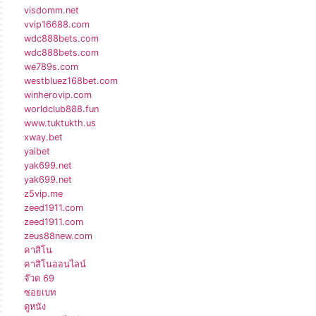
visdomm.net
vvip16688.com
wdc888bets.com
wdc888bets.com
we789s.com
westbluez168bet.com
winherovip.com
worldclub888.fun
www.tuktukth.us
xway.bet
yaibet
yak699.net
yak699.net
z5vip.me
zeed1911.com
zeed1911.com
zeus88new.com
คาสิโน
คาสิโนออนไลน์
จ๊วด 69
ซอยเบท
ดูหนัง