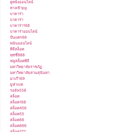
ดูหนังออนไลน์
ทางเข้าpg
บาคาร่า
บาคาร่า
บาคาร่า168
บาคาร่าออนไลน์
ปั่นแตก66
พนันออนไลน์
พีจีสล็อต
พุซซี่888
ฟลูสล็อตพีจี
มหาวิทยาลัยราชภัฏ
มหาวิทยาลัยสวนสุนันทา
มาเก๊า69
ยูฟ่าเบท
รอยัล558
สล็อต
สล็อต168
สล็อต456
สล็อต55
สล็อต66
สล็อต666
สล็อต777