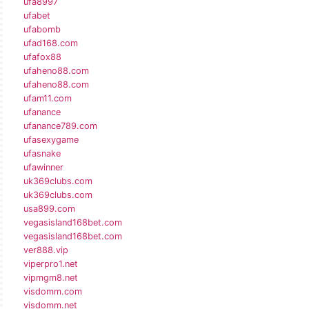
ufa8997
ufabet
ufabomb
ufad168.com
ufafox88
ufaheno88.com
ufaheno88.com
ufam11.com
ufanance
ufanance789.com
ufasexygame
ufasnake
ufawinner
uk369clubs.com
uk369clubs.com
usa899.com
vegasisland168bet.com
vegasisland168bet.com
ver888.vip
viperpro1.net
vipmgm8.net
visdomm.com
visdomm.net