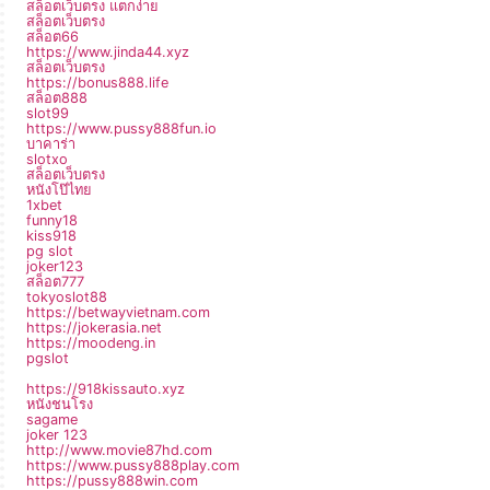
สล็อตเว็บตรง แตกง่าย
สล็อตเว็บตรง
สล็อต66
https://www.jinda44.xyz
สล็อตเว็บตรง
https://bonus888.life
สล็อต888
slot99
https://www.pussy888fun.io
บาคาร่า
slotxo
สล็อตเว็บตรง
หนังโป๊ไทย
1xbet
funny18
kiss918
pg slot
joker123
สล็อต777
tokyoslot88
https://betwayvietnam.com
https://jokerasia.net
https://moodeng.in
pgslot
https://918kissauto.xyz
หนังชนโรง
sagame
joker 123
http://www.movie87hd.com
https://www.pussy888play.com
https://pussy888win.com