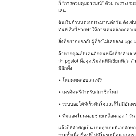
ก็ “การควบคุมอารมณ์” ด้วย เพราะเกมส
เล่น
ฉันเริ่มกำหนดงบประมาณต่อวัน ดังเช่น 
ทันที สิ่งนี้ช่วยทำให้การเล่นสล็อตกลา
สิ่งที่อยากบอกกับผู้ที่ยังไม่เคยลอง pgsl
ถ้าหากคุณเป็นคนอีกคนหนึ่งที่ยังลังเล
ว่า pgslot คือจุดเริ่มต้นที่ดีเยี่ยมที่สุ
มีอีกทั้ง
• โหมดทดสอบเล่นฟรี
• เครดิตฟรีสำหรับสมาชิกใหม่
• ระบบออโต้ที่เร็วทันใจและก็ไม่มีอันต
• ทีมแอดไม่นคอยช่วยเหลือตลอด 1 วัน
แล้วก็ที่สำคัญเป็น เกมทุกเกมมีเอกลักษ
รวมทั้งเนื้อเรื่องที่ไม่มีใครเหมือน จนก