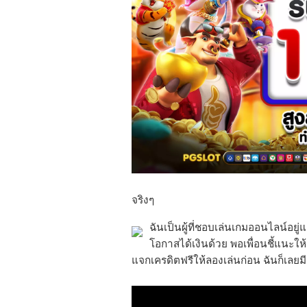
จริงๆ
ฉันเป็นผู้ที่ชอบเล่นเกมออนไลน์อยู่
โอกาสได้เงินด้วย พอเพื่อนชี้แนะให
แจกเครดิตฟรีให้ลองเล่นก่อน ฉันก็เลยม