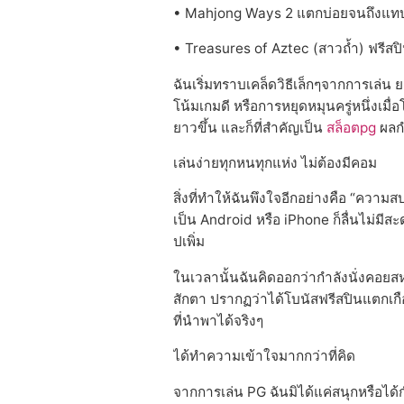
• Mahjong Ways 2 แตกบ่อยจนถึงแท
• Treasures of Aztec (สาวถ้ำ) ฟรีสปิ
ฉันเริ่มทราบเคล็ดวิธีเล็กๆจากการเล่น ย
โน้มเกมดี หรือการหยุดหมุนครู่หนึ่งเมื่อ
ยาวขึ้น และก็ที่สำคัญเป็น
สล็อตpg
ผลก
เล่นง่ายทุกหนทุกแห่ง ไม่ต้องมีคอม
สิ่งที่ทำให้ฉันพึงใจอีกอย่างคือ “ความส
เป็น Android หรือ iPhone ก็ลื่นไม่มีสะ
ปเพิ่ม
ในเวลานั้นฉันคิดออกว่ากำลังนั่งคอยสห
สักตา ปรากฏว่าได้โบนัสฟรีสปินแตกเกื
ที่นำพาได้จริงๆ
ได้ทำความเข้าใจมากกว่าที่คิด
จากการเล่น PG ฉันมิได้แค่สนุกหรือได้กำ