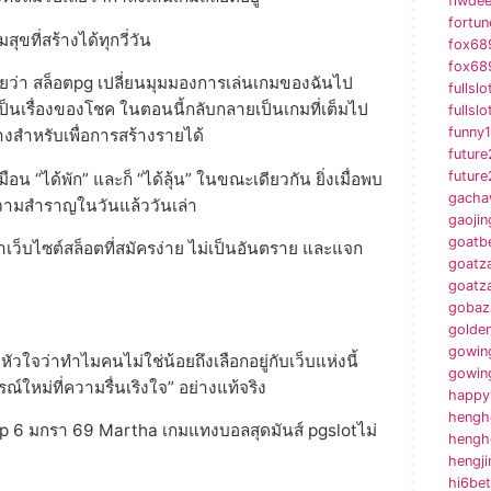
fiwdee
fortu
ุขที่สร้างได้ทุกวี่วัน
fox68
fox68
ยว่า สล็อตpg เปลี่ยนมุมมองการเล่นเกมของฉันไป
fullsl
ตเป็นเรื่องของโชค ในตอนนี้กลับกลายเป็นเกมที่เต็มไป
fullsl
funny
งสำหรับเพื่อการสร้างรายได้
futur
futur
มือน “ได้พัก” และก็ “ได้ลุ้น” ในขณะเดียวกัน ยิ่งเมื่อพบ
gacha
็ความสำราญในวันแล้ววันเล่า
gaoji
goatb
เว็บไซต์สล็อตที่สมัครง่าย ไม่เป็นอันตราย และแจก
goatz
goatz
gobaz
golde
gowin
ัวใจว่าทำไมคนไม่ใช่น้อยถึงเลือกอยู่กับเว็บแห่งนี้
gowin
์ใหม่ที่ความรื่นเริงใจ” อย่างแท้จริง
happy
hengh
hop 6 มกรา 69 Martha เกมแทงบอลสุดมันส์ pgslotไม่
hengh
hengj
hi6be