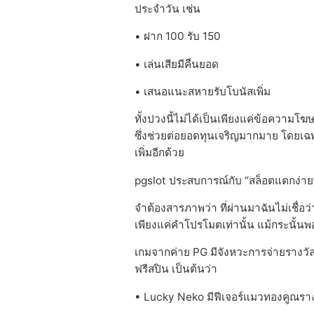
ประจำวัน เช่น
• ฝาก 100 รับ 150
• เล่นเสียมีคืนยอด
• เสนอแนะสหายรับโบนัสเพิ่ม
ทั้งปวงนี้ไม่ได้เป็นเพียงแค่ข้อความโฆษณาเ
ซึ่งช่วยต่อยอดทุนเจริญมากมาย โดยเฉพ
เพิ่มอีกด้วย
pgslot ประสบการณ์กับ “สล็อตแตกง่าย”
จำต้องสารภาพว่า ที่ผ่านมาฉันไม่เชื่อว่า
เพียงแค่คำโปรโมตเท่านั้น แม้กระนั้น
เกมจากค่าย PG มีจังหวะการจ่ายรางวั
ฟรีสปิน เป็นต้นว่า
• Lucky Neko มีฟีเจอร์แมวทองคูณราง