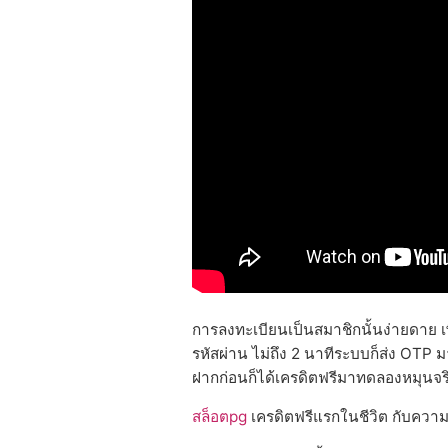
การลงทะเบียนเป็นสมาชิกนั้นง่ายดาย เพ
รหัสผ่าน ไม่ถึง 2 นาทีระบบก็ส่ง OTP มา
ฝากก่อนก็ได้เครดิตฟรีมาทดลองหมุนจริงๆซึ
สล็อตpg
เครดิตฟรีแรกในชีวิต กับความรู้ส