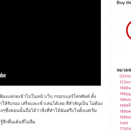
Buy th
หมวดหม
037mo
123xo
1688s
168pg
ียงแค่กดเข้าไปในหน้าเว็บ กรอกเบอร์โทรศัพท์ ตั้ง
168slo
ให้รับรอง เสร็จและเข้าเล่นได้เลย ที่สำคัญเป็น ไม่ต้อง
168สล
่งตอนนั้นถือได้ว่าสิ่งที่ทำให้ฉันตรึงใจตั้งแต่เริ่ม
188be
188be
ึกตื่นเต้นที่ไม่ลืม
1xbit
77UFA