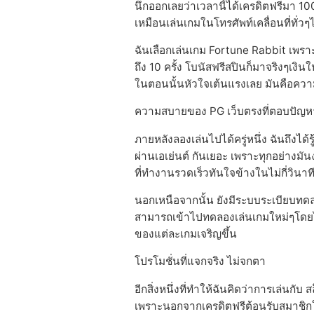
นึกออกเลยว่าเวลานี้ได้เครดิตฟรีมา 1
เหมือนเล่นเกมในโทรศัพท์เคลื่อนที่ทั่วๆ
ฉันเลือกเล่นเกม Fortune Rabbit เพรา
ถึง 10 ครั้ง โบนัสฟรีสปินก็มาจริงๆเง
ในตอนนั้นหัวใจเต้นแรงเลย มันคือความร
ความสบายของ PG เว็บตรงที่ตอบปัญหา
ภายหลังลองเล่นไปได้ครู่หนึ่ง ฉันถึงได้ร
ผ่านเอเย่นต์ กันเยอะ เพราะทุกอย่างม
ที่ทำงานรวดเร็วทันใจข้างในไม่กี่วินาท
นอกเหนือจากนั้น ยังมีระบบระเบียบทดล
สามารถเข้าไปทดลองเล่นเกมใหม่ๆโดยไม่ต
ของแต่ละเกมเจริญขึ้น
โปรโมชั่นที่แจกจริง ไม่จกตา
อีกสิ่งหนึ่งที่ทำให้ฉันคิดว่าการเล่นกับ 
เพราะนอกจากเครดิตฟรีต้อนรับสมาชิกใ