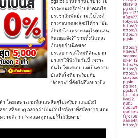
pgslot ผ่านตากันมาบ้าง ไม่
kiss918
ว่าจะบนเครือข่ายสังคมหรือ
pg slot
joker12
ประชาสัมพันธ์ตามเว็บไซต์
สล็อต77
tokyosl
ต่างๆจนอดสงสัยมิได้ว่า “มัน
https:/
https://
เป็นยังไง เพราะเหตุไรคนเล่น
https:/
กันเยอะจัง?” รวมทั้งนี่แหละ
pgslot
เป็นจุดกำเนิดของ
https:/
หนังชนโ
ประสบการณ์ใหม่ที่ฉันอยาก
sagame
มาเล่าให้ฟังในวันนี้ เพราะ
joker 1
http:/
มันไม่ใช่แค่เกม แต่เป็นความ
https:/
https:/
บันเทิงใจที่มาพร้อมกับ
sexybac
pgslot
“จังหวะ” ที่คิดไม่ถึงอย่างยิ่ง
pg slot
pgslot เ
fullslot
live22
แล้ว โดยเฉพาะเกมที่เล่นเพลินๆไม่เครียด แถมยังมี
ดูหนัง
ดูหนังฟรี
้ลอง สล็อตpg กล่าวว่าเป็นเว็บไซต์ตรงที่สมัครง่าย แถม
ดูหนังช
ีความคิดว่า “ทดลองดูหน่อยก็ไม่เสียหาย”
faro168
สล็อต45
https:/