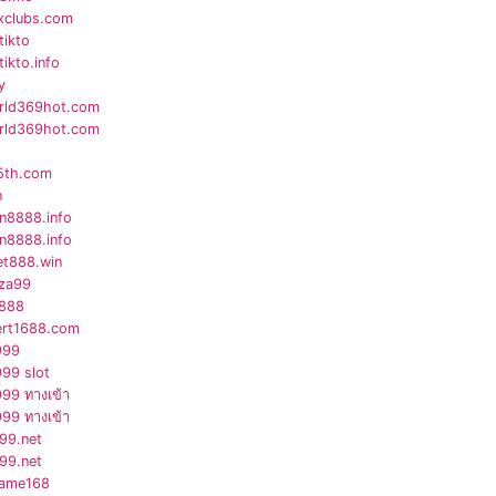
xclubs.com
tikto
tikto.info
y
rld369hot.com
rld369hot.com
5th.com
n
n8888.info
n8888.info
t888.win
za99
888
ert1688.com
999
999 slot
999 ทางเข้า
999 ทางเข้า
99.net
99.net
ame168