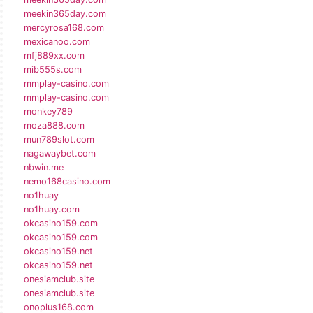
meekin365day.com
mercyrosa168.com
mexicanoo.com
mfj889xx.com
mib555s.com
mmplay-casino.com
mmplay-casino.com
monkey789
moza888.com
mun789slot.com
nagawaybet.com
nbwin.me
nemo168casino.com
no1huay
no1huay.com
okcasino159.com
okcasino159.com
okcasino159.net
okcasino159.net
onesiamclub.site
onesiamclub.site
onoplus168.com