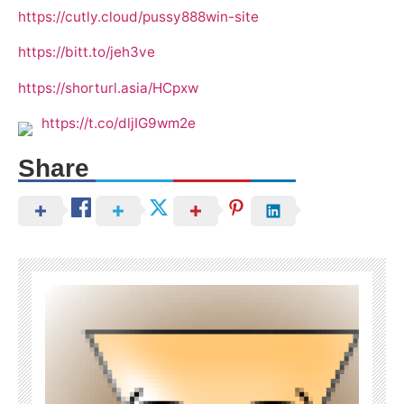
https://cutly.cloud/pussy888win-site
https://bitt.to/jeh3ve
https://shorturl.asia/HCpxw
https://t.co/dljIG9wm2e
Share