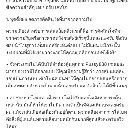
เราแปลกไปด้วย หากคุณยังไม่เห็นภาพล่ะก็ พวกเรามาดูกันทีละ
ข้อความสำคัญเลยขอรับ เลทโก!
1. พุซซี่888 ลดการตัดสินใจที่มาจากความรีบ
ความเสี่ยงสำหรับการเล่นสล็อตสิ่งแรกก็คือ การตัดสินใจที่มา
จากความรีบหรือการคาดหวังผลลัพธ์เร็วๆนี่แหละนะครับ ซึ่งมัน
ชอบนำไปสู่การเพิ่มเบทหรือเล่นต่อแบบไม่มีแผน แม้กระนั้น
ระบบเกมที่มิได้เร่งมากจะก่อให้คุณหยุดคิดก่อนเบทได้จริง
• จังหวะเกมไม่ได้บีบให้จำต้องลุ้นทุกตา: Pussy888 เกมเยอะ
มากของเรามิได้ออกแบบให้คุณมีความรู้สึกว่า การสปินแต่ละ
รอบเป็นการแทบเข้าโบนัส มันทำให้คุณไม่ต้องกดดันหรืออยาก
เพิ่มเบทตามจังหวะเร้าพวกนั้นเลยครับผม ตัดสินใจได้ดีขึ้นแน่ๆ
• ลดช่องทางไล่เบท: เมื่อระบบไม่ได้รีบและไม่จังหวะกระตุ้น
เหล่านั้น มันก็ทำให้เราไม่มีความจำเป็นที่ต้องเพิ่มเบทเลยครับ
ผม แม้จะเล่นเสียต่อเนื่องกันอยู่ก็ตาม ความเสี่ยงจากการไล่เบท
คือสิ่งที่ผู้เล่นล้นหลามเสียหายหนักกันมากที่สุดแล้วล่ะครับจริง
ไหม?