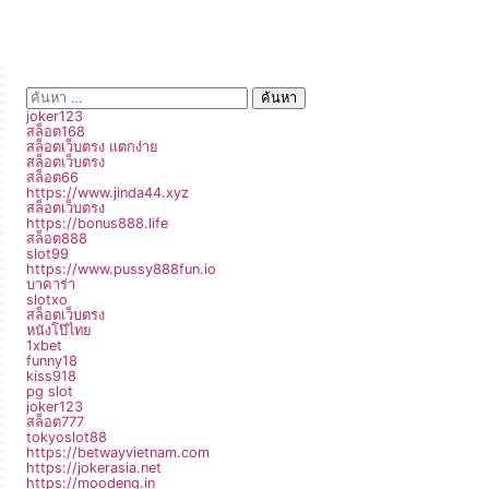
joker123
สล็อต168
สล็อตเว็บตรง แตกง่าย
สล็อตเว็บตรง
สล็อต66
https://www.jinda44.xyz
สล็อตเว็บตรง
https://bonus888.life
สล็อต888
slot99
https://www.pussy888fun.io
บาคาร่า
slotxo
สล็อตเว็บตรง
หนังโป๊ไทย
1xbet
funny18
kiss918
pg slot
joker123
สล็อต777
tokyoslot88
https://betwayvietnam.com
https://jokerasia.net
https://moodeng.in