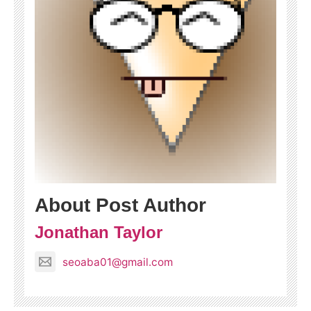
About Post Author
Jonathan Taylor
seoaba01@gmail.com