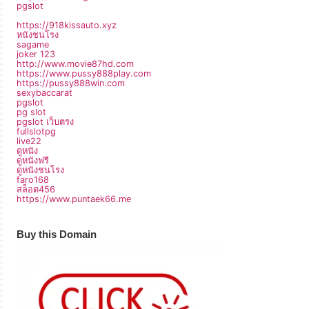
pgslot
https://918kissauto.xyz
หนังชนโรง
sagame
joker 123
http://www.movie87hd.com
https://www.pussy888play.com
https://pussy888win.com
sexybaccarat
pgslot
pg slot
pgslot เว็บตรง
fullslotpg
live22
ดูหนัง
ดูหนังฟรี
ดูหนังชนโรง
faro168
สล็อต456
https://www.puntaek66.me
Buy this Domain