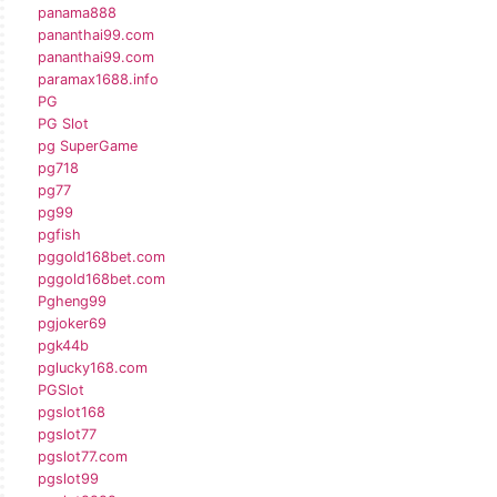
panama888
pananthai99.com
pananthai99.com
paramax1688.info
PG
PG Slot
pg SuperGame
pg718
pg77
pg99
pgfish
pggold168bet.com
pggold168bet.com
Pgheng99
pgjoker69
pgk44b
pglucky168.com
PGSlot
pgslot168
pgslot77
pgslot77.com
pgslot99