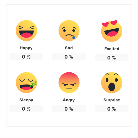
Happy
Sad
Excited
0
%
0
%
0
%
Sleepy
Angry
Surprise
0
%
0
%
0
%