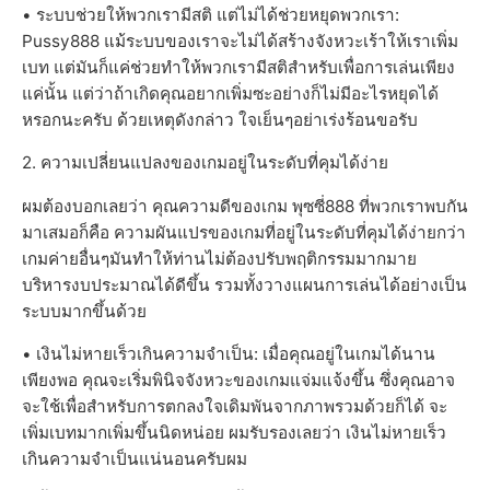
• ระบบช่วยให้พวกเรามีสติ แต่ไม่ได้ช่วยหยุดพวกเรา:
Pussy888 แม้ระบบของเราจะไม่ได้สร้างจังหวะเร้าให้เราเพิ่ม
เบท แต่มันก็แค่ช่วยทำให้พวกเรามีสติสำหรับเพื่อการเล่นเพียง
แค่นั้น แต่ว่าถ้าเกิดคุณอยากเพิ่มซะอย่างก็ไม่มีอะไรหยุดได้
หรอกนะครับ ด้วยเหตุดังกล่าว ใจเย็นๆอย่าเร่งร้อนขอรับ
2. ความเปลี่ยนแปลงของเกมอยู่ในระดับที่คุมได้ง่าย
ผมต้องบอกเลยว่า คุณความดีของเกม พุซซี่888 ที่พวกเราพบกัน
มาเสมอก็คือ ความผันแปรของเกมที่อยู่ในระดับที่คุมได้ง่ายกว่า
เกมค่ายอื่นๆมันทำให้ท่านไม่ต้องปรับพฤติกรรมมากมาย
บริหารงบประมาณได้ดีขึ้น รวมทั้งวางแผนการเล่นได้อย่างเป็น
ระบบมากขึ้นด้วย
• เงินไม่หายเร็วเกินความจำเป็น: เมื่อคุณอยู่ในเกมได้นาน
เพียงพอ คุณจะเริ่มพินิจจังหวะของเกมแจ่มแจ้งขึ้น ซึ่งคุณอาจ
จะใช้เพื่อสำหรับการตกลงใจเดิมพันจากภาพรวมด้วยก็ได้ จะ
เพิ่มเบทมากเพิ่มขึ้นนิดหน่อย ผมรับรองเลยว่า เงินไม่หายเร็ว
เกินความจำเป็นแน่นอนครับผม