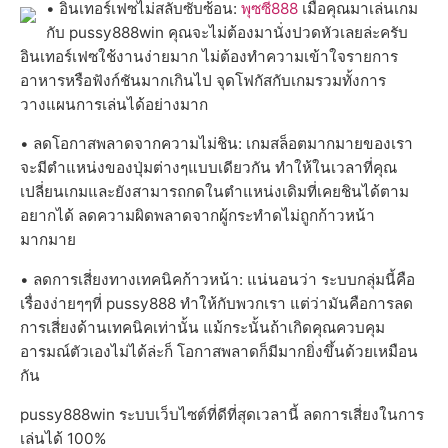
• อินเทอร์เฟซไม่สลับซับซ้อน:
พุซซี่888
เมื่อคุณมาเล่นเกม
กับ pussy888win คุณจะไม่ต้องมานั่งปวดหัวเลยล่ะครับ
อินเทอร์เฟซใช้งานง่ายมาก ไม่ต้องทำความเข้าใจรายการ
อาหารหรือฟังก์ชันมากเกินไป จุดโฟกัสกับเกมรวมทั้งการ
วางแผนการเล่นได้อย่างมาก
• ลดโอกาสพลาดจากความไม่ชิน: เกมสล็อตมากมายของเรา
จะมีตำแหน่งของปุ่มต่างๆแบบเดียวกัน ทำให้ในเวลาที่คุณ
เปลี่ยนเกมและยังสามารถกดในตำแหน่งเดิมที่เคยชินได้ตาม
อยากได้ ลดความผิดพลาดจากผู้กระทำดไม่ถูกก้าวหน้า
มากมาย
• ลดการเสี่ยงทางเทคนิคก้าวหน้า: แน่นอนว่า ระบบกลุ่มนี้คือ
เรื่องง่ายๆๆที่ pussy888 ทำให้กับพวกเรา แต่ว่ามันคือการลด
การเสี่ยงด้านเทคนิคเท่านั้น แม้กระนั้นถ้าเกิดคุณควบคุม
อารมณ์ตัวเองไม่ได้ล่ะก็ โอกาสพลาดก็มีมากยิ่งขึ้นด้วยเหมือน
กัน
pussy888win ระบบเว็บไซต์ที่ดีที่สุดเวลานี้ ลดการเสี่ยงในการ
เล่นได้ 100%