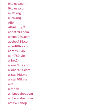
9kpluss.com
9kpluss.com
a9a9.org
a9a9.org
ABA
ABAGroup2
abbet789.com
acebet789.com
acebet789.com
aden168ss.com
adm789.vip
adm789.vip
allbet24hr
allone745s.com
allone745s.com
allstar168.me
allstar168.me
alot66
alot666
ambnovabet.com
ambnovabet.com
aress77.shop