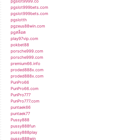
pgslot9999.co
pgslot999bets.com
pgslot999bets.com
pgslotth
pgzeus88win.com
pgสล็อต
play97vip.com
pokbet88
porsche999.com
porsche999.com
premium66.info
proded888x.com
proded888x.com
PunPro66
PunPro66.com
PunPro777
PunPro777.com
puntaek66
puntaek77
Pussy888
pussy888fun
pussy888play
pussy888win