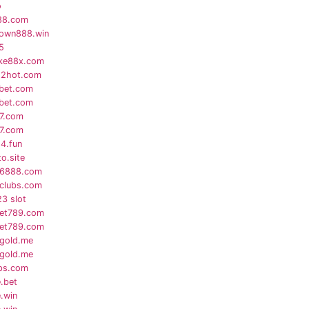
o
88.com
town888.win
5
ke88x.com
2hot.com
bet.com
bet.com
7.com
7.com
4.fun
to.site
16888.com
clubs.com
23 slot
bet789.com
bet789.com
8gold.me
8gold.me
ips.com
.bet
.win