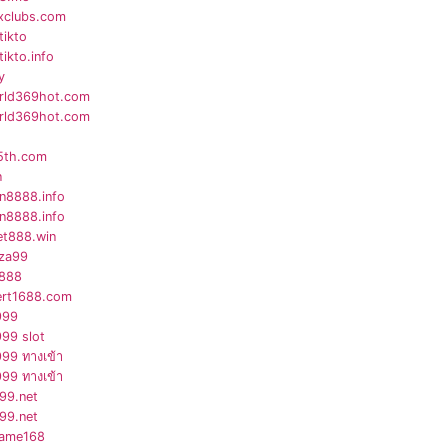
xclubs.com
tikto
tikto.info
y
rld369hot.com
rld369hot.com
5th.com
n
n8888.info
n8888.info
t888.win
za99
888
ert1688.com
999
999 slot
999 ทางเข้า
999 ทางเข้า
99.net
99.net
ame168