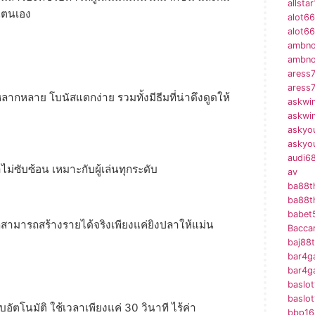
allsta
ินตนเอง
alot66
alot6
ambno
ambno
aress
aress
หลาย โบนัสแตกง่าย รวมทั้งมีธีมที่น่าดึงดูดให้
askwin
askwin
askyo
askyo
audi6
าไม่ซับซ้อน เหมาะกับผู้เล่นทุกระดับ
av
ba88t
ba88t
babet
็สามารถสร้างรายได้จริงเพียงแค่ยิงปลาให้แม่น
Bacca
baj88
bar4g
bar4g
baslo
baslo
ัตโนมัติ ใช้เวลาเพียงแค่ 30 วินาที ไร้ค่า
bbp16