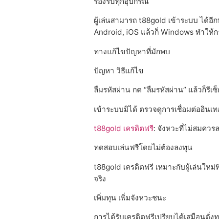
รองรับทุกอุปกรณ์
ผู้เล่นสามารถ t88gold เข้าระบบ ได้อีกทั
Android, iOS แล้วก็ Windows ทำให้การ
ทางแก้ไขปัญหาที่มักพบ
ปัญหา วิธีแก้ไข
ลืมรหัสผ่าน กด “ลืมรหัสผ่าน” แล้วก็รีเ
เข้าระบบมิได้ ตรวจดูการเชื่อมต่ออินเท
t88gold เครดิตฟรี
: จังหวะที่ไม่สมควร
ทดสอบเล่นฟรีโดยไม่ต้องลงทุน
t88gold เครดิตฟรี เหมาะกับผู้เล่นใหม
จริง
เพิ่มทุน เพิ่มจังหวะชนะ
การได้รับเครดิตฟรีเปรียบได้เสมือนดั่งทุ