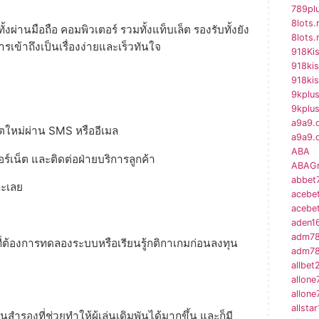
789pl
8lots
้งผ่านมือถือ คอมพิวเตอร์ รวมทั้งแท็บเล็ต รองรับทั้งยัง
8lots
เข้าถึงเป็นเรื่องง่ายและเร็วทันใจ
918Ki
918ki
918ki
9kplu
9kplu
a9a9.
ซ็ตใหม่ผ่าน SMS หรืออีเมล
a9a9.
ABA
อร์เน็ต และติดต่อฝ่ายบริการลูกค้า
ABAG
abbet
ละเลย
acebe
acebe
aden1
adm78
่ที่ต้องการทดลองระบบหรือเรียนรู้กติกาเกมก่อนลงทุน
adm78
allbet
allon
allon
allsta
นสำรองที่ช่วยทำให้ผู้เล่นเดิมพันได้มากขึ้น และก็มี