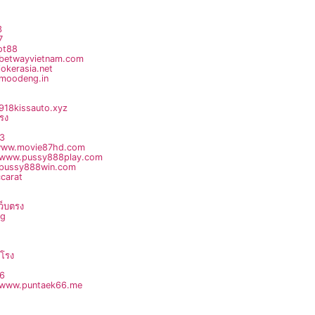
3
7
ot88
/betwayvietnam.com
jokerasia.net
/moodeng.in
/918kissauto.xyz
รง
23
/www.movie87hd.com
/www.pussy888play.com
/pussy888win.com
carat
ว็บตรง
pg
นโรง
6
/www.puntaek66.me