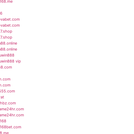
r168.me
66
vabet.com
vabet.com
77.shop
77.shop
88.online
88.online
uwin888
uwin888 vip
88.com
h.com
h.com
555.com
rat
thbz.com
ame24hr.com
ame24hr.com
t168
t168bet.com
8.me