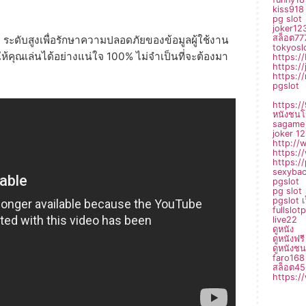
kiss918
pg slot
joker12
สล็อต77
ระดับสูงเพื่อรักษาความปลอดภัยของข้อมูลผู้ใช้งาน
tokyosl
คุณเล่นได้อย่างแน่ใจ 100% ไม่จำเป็นที่จะต้องมา
https:/
https://
https:/
pgslot
https:/
หนังชนโ
sagame
joker 1
http:/
https:/
https:/
sexybac
pgslot
pg slot
pgslot เ
fullslot
live22
ดูหนัง
ดูหนังฟรี
ดูหนังช
faro168
สล็อต45
https:/