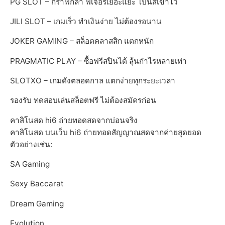
PG SLOT – กราฟิกล้ำ ฟีเจอร์เยอะแยะ โบนัสเข้าไว
JILI SLOT – เกมเร็ว ทำเงินง่าย ไม่ต้องรอนาน
JOKER GAMING – สล็อตคลาสสิก แตกหนัก
PRAGMATIC PLAY – ซื้อฟรีสปินได้ ลุ้นกำไรหลายเท่า
SLOTXO – เกมดังตลอดกาล แตกง่ายทุกระยะเวลา
รองรับ ทดสอบเล่นสล็อตฟรี ไม่ต้องสมัครก่อน
คาสิโนสด hi6 ถ่ายทอดสดจากบ่อนจริง
คาสิโนสด บนเว็บ hi6 ถ่ายทอดสัญญาณสดจากค่ายสุดยอด
ตัวอย่างเช่น:
SA Gaming
Sexy Baccarat
Dream Gaming
Evolution