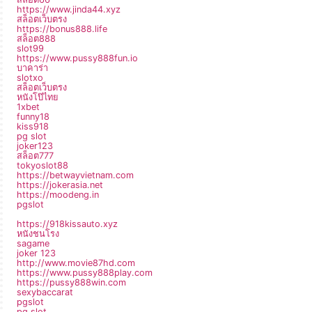
https://www.jinda44.xyz
สล็อตเว็บตรง
https://bonus888.life
สล็อต888
slot99
https://www.pussy888fun.io
บาคาร่า
slotxo
สล็อตเว็บตรง
หนังโป๊ไทย
1xbet
funny18
kiss918
pg slot
joker123
สล็อต777
tokyoslot88
https://betwayvietnam.com
https://jokerasia.net
https://moodeng.in
pgslot
https://918kissauto.xyz
หนังชนโรง
sagame
joker 123
http://www.movie87hd.com
https://www.pussy888play.com
https://pussy888win.com
sexybaccarat
pgslot
pg slot