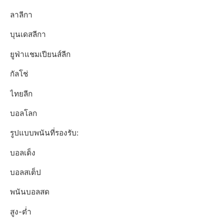
ลาลีกา
บุนเดสลีกา
ยูฟ่าแชมเปียนส์ลีก
กัลโช่
ไทยลีก
บอลโลก
รูปแบบพนันที่รองรับ:
บอลเต็ง
บอลสเต็ป
พนันบอลสด
สูง-ต่ำ