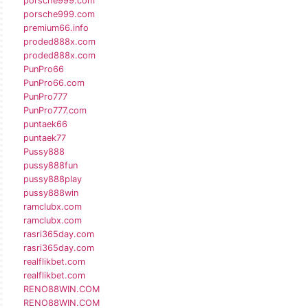
porsche999.com
porsche999.com
premium66.info
proded888x.com
proded888x.com
PunPro66
PunPro66.com
PunPro777
PunPro777.com
puntaek66
puntaek77
Pussy888
pussy888fun
pussy888play
pussy888win
ramclubx.com
ramclubx.com
rasri365day.com
rasri365day.com
realflikbet.com
realflikbet.com
RENO88WIN.COM
RENO88WIN.COM