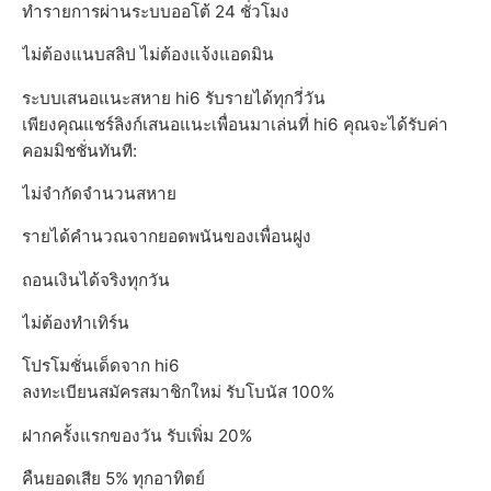
ทำรายการผ่านระบบออโต้ 24 ชั่วโมง
ไม่ต้องแนบสลิป ไม่ต้องแจ้งแอดมิน
ระบบเสนอแนะสหาย hi6 รับรายได้ทุกวี่วัน
เพียงคุณแชร์ลิงก์เสนอแนะเพื่อนมาเล่นที่ hi6 คุณจะได้รับค่า
คอมมิชชั่นทันที:
ไม่จำกัดจำนวนสหาย
รายได้คำนวณจากยอดพนันของเพื่อนฝูง
ถอนเงินได้จริงทุกวัน
ไม่ต้องทำเทิร์น
โปรโมชั่นเด็ดจาก hi6
ลงทะเบียนสมัครสมาชิกใหม่ รับโบนัส 100%
ฝากครั้งแรกของวัน รับเพิ่ม 20%
คืนยอดเสีย 5% ทุกอาทิตย์