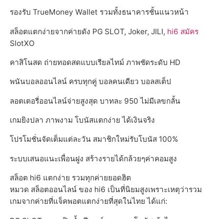
รองรับ TrueMoney Wallet รวมทั้งธนาคารชั้นแนวหน้า
สล็อตแตกง่ายจากค่ายดัง PG SLOT, Joker, JILI,
hi6 สมัคร
SlotXO
คาสิโนสด ถ่ายทอดสดแบบเรียลไทม์ ภาพชัดระดับ HD
พนันบอลออนไลน์ ครบทุกคู่ บอลคนเดียว บอลสเต็ป
ลอตเตอรี่ออนไลน์จ่ายสูงสุด บาทละ 950 ไม่มีเลขกลั้น
เกมยิงปลา ภาพงาม โบนัสแตกง่าย ได้เงินจริง
โปรโมชั่นจัดเต็มแต่ละวัน สมาชิกใหม่รับโบนัส 100%
ระบบเสนอแนะเพื่อนฝูง สร้างรายได้กล้วยๆค่าคอมสูง
สล็อต hi6 แตกง่าย รวมทุกค่ายยอดฮิต
หมวด สล็อตออนไลน์ ของ hi6 เป็นที่นิยมสูงเพราะเหตุว่ารวม
เกมจากค่ายที่แจ็คพอตแตกง่ายที่สุดในไทย ได้แก่: