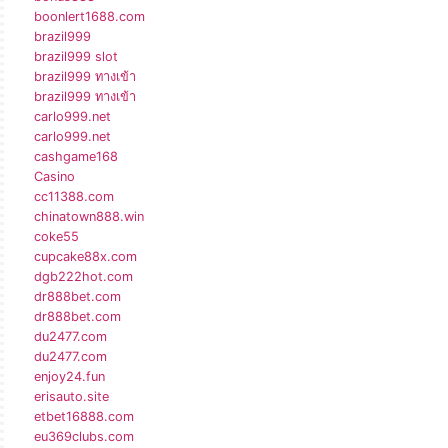
boonlert1688.com
brazil999
brazil999 slot
brazil999 ทางเข้า
brazil999 ทางเข้า
carlo999.net
carlo999.net
cashgame168
Casino
cc11388.com
chinatown888.win
coke55
cupcake88x.com
dgb222hot.com
dr888bet.com
dr888bet.com
du2477.com
du2477.com
enjoy24.fun
erisauto.site
etbet16888.com
eu369clubs.com