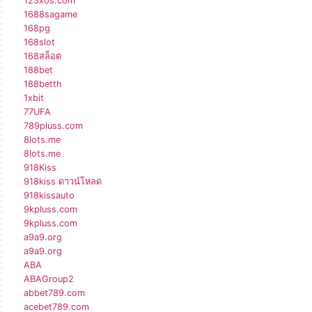
123xos.com
1688sagame
168pg
168slot
168สล็อต
188bet
188betth
1xbit
77UFA
789pluss.com
8lots.me
8lots.me
918Kiss
918kiss ดาวน์โหลด
918kissauto
9kpluss.com
9kpluss.com
a9a9.org
a9a9.org
ABA
ABAGroup2
abbet789.com
acebet789.com