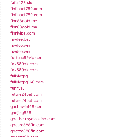
fafa 123 slot
finfinbet789.com
finfinbet789.com
finn88gold.me
finn88gold.me
finnivips.com
fiwdee.bet
fiwdee.win
fiwdee.win
fortune99vip.com
fox689ok.com
fox689ok.com
fullslotpg
fullslotpg168.com
funny18
future24bet.com
future24bet.com
gachawin168.com
gaojing888
goatbetroyalcasino.com
goatza888fin.com
goatza888fin.com