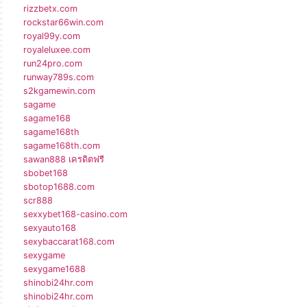
rizzbetx.com
rockstar66win.com
royal99y.com
royaleluxee.com
run24pro.com
runway789s.com
s2kgamewin.com
sagame
sagame168
sagame168th
sagame168th.com
sawan888 เครดิตฟรี
sbobet168
sbotop1688.com
scr888
sexxybet168-casino.com
sexyauto168
sexybaccarat168.com
sexygame
sexygame1688
shinobi24hr.com
shinobi24hr.com