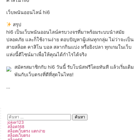
คาสิโน hi6
เว็บพนันออนไลน์ hi6
สรุป
hi6 เป็นเว็บพนันออนไลน์ครบวงจรที่มาพร้อมระบบนำสมัย
ปลอดภัย และก็ใช้งานง่าย ตอบปัญหาผู้เล่นทุกกลุ่ม ไม่ว่าจะเป็น
สายสล็อต คาสิโน บอล สลากกินแบ่ง หรือยิงปลา ทุกเกมในเว็บ
แห่งนี้ดีไซน์มาเพื่อให้คุณได้กำไรได้จริง
สมัครสมาชิกกับ hi6 วันนี้ รับโบนัสฟรีโดยทันที แล้วเริ่มเดิม
พันกับเว็บตรงที่ดีที่สุดในไทย!
…
joker123
สล็อต168
สล็อตเว็บตรง แตกง่าย
สล็อตเว็บตรง
สล็อต66