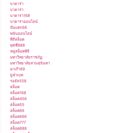
บาคาร่า
บาคาร่า
บาคาร่า168
บาคาร่าออนไลน์
ปั่นแตก66
พนันออนไลน์
พีจีสล็อต
พุซซี่888
ฟลูสล็อตพีจี
มหาวิทยาลัยราชภัฏ
มหาวิทยาลัยสวนสุนันทา
มาเก๊า69
ยูฟ่าเบท
รอยัล558
สล็อต
สล็อต168
สล็อต456
สล็อต55
สล็อต66
สล็อต666
สล็อต777
สล็อต888