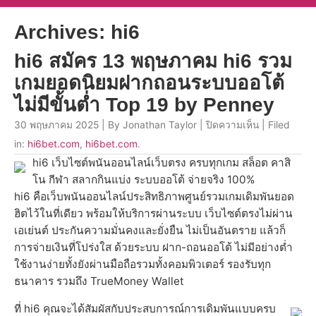
Archives: hi6
hi6 สมัคร 13 พฤษภาคม hi6 รวม
เกมยอดนิยมฝากถอนระบบออโต้
ไม่มีขั้นต่ำ Top 19 by Penney
30 พฤษภาคม 2025 | By Jonathan Taylor |
ปิดความเห็น
| Filed
in:
hi6bet.com
,
hi6bet.com
.
hi6 เว็บไซต์พนันออนไลน์เว็บตรง ครบทุกเกม สล็อต คาสิ
โน กีฬา สลากกินแบ่ง ระบบออโต้ จ่ายจริง 100%
hi6 คือเว็บพนันออนไลน์ประสิทธิภาพศูนย์รวมเกมเดิมพันยอด
ฮิตไว้ในที่เดียว พร้อมให้บริการผ่านระบบ เว็บไซต์ตรงไม่ผ่าน
เอเย่นต์ ประกันความมั่นคงและยั่งยืน ไม่เป็นอันตราย แล้วก็
การจ่ายเงินที่โปร่งใส ด้วยระบบ ฝาก-ถอนออโต้ ไม่มีอย่างต่ำ
ใช้งานง่ายทั้งยังผ่านมือถือรวมทั้งคอมพิวเตอร์ รองรับทุก
ธนาคาร รวมถึง TrueMoney Wallet
ที่ hi6 คุณจะได้สัมผัสกับประสบการณ์การเดิมพันแบบครบ