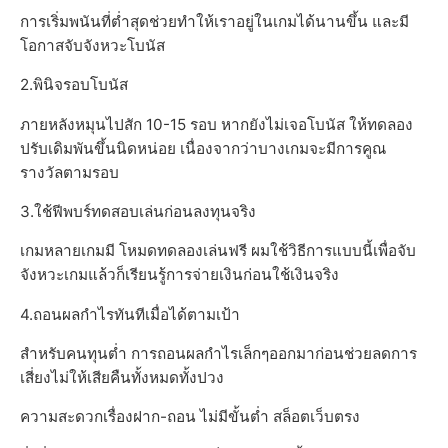
การเริ่มพนันที่ต่ำสุดช่วยทำให้เราอยู่ในเกมได้นานขึ้น และมี
โอกาสจับจังหวะโบนัส
2.พินิจรอบโบนัส
ภายหลังหมุนไปสัก 10-15 รอบ หากยังไม่เจอโบนัส ให้ทดลอง
ปรับเดิมพันขึ้นนิดหน่อย เนื่องจากว่าบางเกมจะมีการคูณ
รางวัลตามรอบ
3.ใช้ฟีพบร์ทดสอบเล่นก่อนลงทุนจริง
เกมหลายเกมมี โหมดทดลองเล่นฟรี ผมใช้วิธีการแบบนี้เพื่อจับ
จังหวะเกมแล้วก็เรียนรู้การจ่ายเงินก่อนใช้เงินจริง
4.ถอนผลกำไรทันทีเมื่อได้ตามเป้า
สำหรับคนทุนต่ำ การถอนผลกำไรเล็กๆออกมาก่อนช่วยลดการ
เสี่ยงไม่ให้เสียคืนทั้งหมดทั้งปวง
ความสะดวกเรื่องฝาก-ถอน ไม่มีขั้นต่ำ สล็อตเว็บตรง