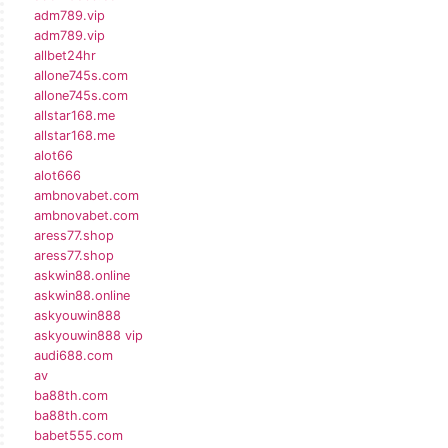
adm789.vip
adm789.vip
allbet24hr
allone745s.com
allone745s.com
allstar168.me
allstar168.me
alot66
alot666
ambnovabet.com
ambnovabet.com
aress77.shop
aress77.shop
askwin88.online
askwin88.online
askyouwin888
askyouwin888 vip
audi688.com
av
ba88th.com
ba88th.com
babet555.com