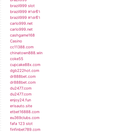
brazil999 slot
brazil999 ทางเข้า
brazil999 ทางเข้า
carlo999.net
carlo999.net
cashgame168
Casino
cc11388.com
chinatown888.win
coke55
cupcake88x.com
dgb222hot.com
dr888bet.com
dr888bet.com
du2477.com
du2477.com
enjoy24.fun
erisauto.site
etbet16888.com
eu369clubs.com
fafa 123 slot
finfinbet789.com