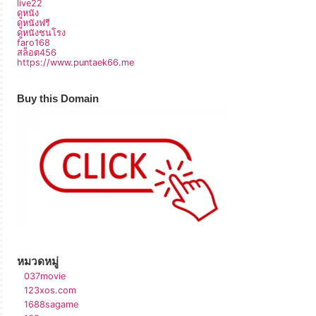
live22
ดูหนัง
ดูหนังฟรี
ดูหนังชนโรง
faro168
สล็อต456
https://www.puntaek66.me
Buy this Domain
หมวดหมู่
037movie
123xos.com
1688sagame