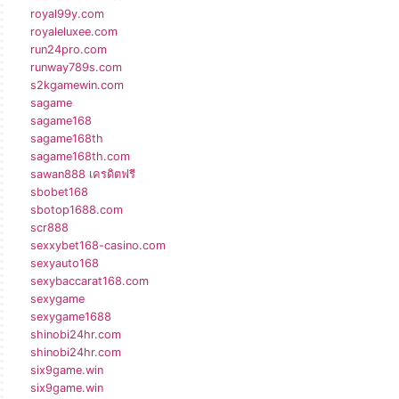
royal99y.com
royaleluxee.com
run24pro.com
runway789s.com
s2kgamewin.com
sagame
sagame168
sagame168th
sagame168th.com
sawan888 เครดิตฟรี
sbobet168
sbotop1688.com
scr888
sexxybet168-casino.com
sexyauto168
sexybaccarat168.com
sexygame
sexygame1688
shinobi24hr.com
shinobi24hr.com
six9game.win
six9game.win