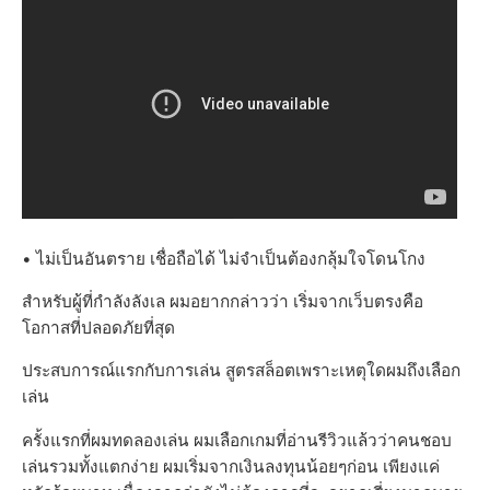
• ไม่เป็นอันตราย เชื่อถือได้ ไม่จำเป็นต้องกลุ้มใจโดนโกง
สำหรับผู้ที่กำลังลังเล ผมอยากกล่าวว่า เริ่มจากเว็บตรงคือ
โอกาสที่ปลอดภัยที่สุด
ประสบการณ์แรกกับการเล่น สูตรสล็อตเพราะเหตุใดผมถึงเลือก
เล่น
ครั้งแรกที่ผมทดลองเล่น ผมเลือกเกมที่อ่านรีวิวแล้วว่าคนชอบ
เล่นรวมทั้งแตกง่าย ผมเริ่มจากเงินลงทุนน้อยๆก่อน เพียงแค่