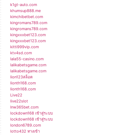
k1gt-auto.com
khumsup888.me
kimchibetbet.com
kingromans789.com
kingromans789.com
kingxxxbet123.com
kingxxxbet123.com
kitti999vip.com
ktv4sd.com
lala55-casino.com
lalikabetsgame.com
lalikabetsgame.com
lion123สล็อต
lionth168.com
lionth168.com
Live22
live22slot
lnw365bet.com
lockdown168 เข้าสู่ระบบ
lockdown168 เข้าสู่ระบบ
london6789.com
lotto432 ทางเข้า