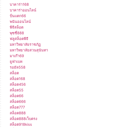
บาคาร่า168
บาคาร่าออนไลน์
ปั่นแตก66
พนันออนไลน์
พีจีสล็อต
พุซซี่888
ฟลูสล็อตพีจี
มหาวิทยาลัยราชภัฏ
มหาวิทยาลัยสวนสุนันทา
มาเก๊า69
ยูฟ่าเบท
รอยัล558
สล็อต
สล็อต168
สล็อต456
สล็อต55
สล็อต66
สล็อต666
สล็อต777
สล็อต888
สล็อต888เว็บตรง
สล็อต918kiss