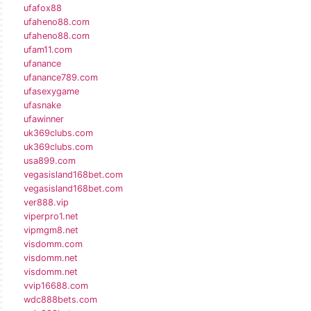
ufafox88
ufaheno88.com
ufaheno88.com
ufam11.com
ufanance
ufanance789.com
ufasexygame
ufasnake
ufawinner
uk369clubs.com
uk369clubs.com
usa899.com
vegasisland168bet.com
vegasisland168bet.com
ver888.vip
viperpro1.net
vipmgm8.net
visdomm.com
visdomm.net
visdomm.net
vvip16688.com
wdc888bets.com